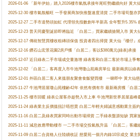
2026-01-06 「新年伊始」踏入2026樓市氣氛承接年尾旺勢繼續向好 
2025-12-30 樓市氣氛暢旺 一手發展商加快推盤速度清貨 二手市場筍
2025-12-27 二手市道勢頭如虹 代理領先指數創年半新高 全年暫升5.35
2025-12-23 普天同慶聖誕節即將臨近 「白居二」買家繼續搶閘入市 黃
2025-12-17 傳統智慧買樓收租磚頭保值 投資者四出掃貨 黃大仙『樓仔』
2025-12-16 鑽石山宏景花園2房戶獲「白居二」客以$380萬元(綠表)承接
2025-12-07 近日綠表二手市場成交量激增 綠表客和白居二客於市場上
2025-12-02 「白居二」客再度入市牛池灣瓊山苑兩房單位 最新兩房以綠表
2025-12-01 外區白居二客人來搵朋友聚會食飯變買樓 一睇即中 黃大仙
2025-11-27 牛池灣居屋瓊山苑樓齢42年 依然有價有市 最新兩房獲「白居
2025-11-25 樓市回暖 綠表公屋客亦趁勢入市上車 牛池灣新世界居屋嘉
2025-11-24 綠表業主反價搵扭計唔想賣 白居二年輕夫婦誠意感動業主簽約 
2025-11-16 白居二及綠表買家同時出動市場掃貨 二手綠表盤源短缺 
2025-11-11 減息效應帶動樓市 一二手市場交投氣氛升温 「白居二」
2025-11-09 白居二合資格人仕陸續收証 慈愛苑一個月內錄10宗成交 業