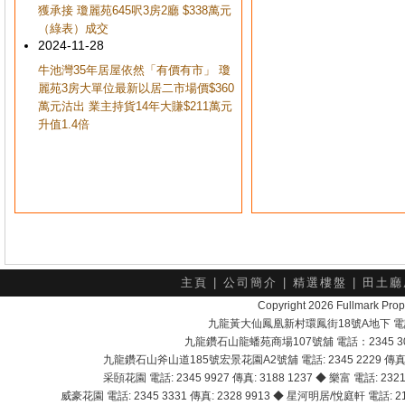
獲承接 瓊麗苑645呎3房2廳 $338萬元
（綠表）成交
2024-11-28
牛池灣35年居屋依然「有價有市」 瓊
麗苑3房大單位最新以居二市場價$360
萬元沽出 業主持貨14年大賺$211萬元
升值1.4倍
主頁
|
公司簡介
|
精選樓盤
|
田土廳
Copyright 2026 Fullmark 
九龍黃大仙鳳凰新村環鳳街18號A地下 電話：232
九龍鑽石山龍蟠苑商場107號舖 電話：2345 303
九龍鑽石山斧山道185號宏景花園A2號舖 電話: 2345 2229 傳真: 
采頣花園 電話: 2345 9927 傳真: 3188 1237 ◆ 樂富 電話: 2321 
威豪花園 電話: 2345 3331 傳真: 2328 9913 ◆ 星河明居/悅庭軒 電話: 2116