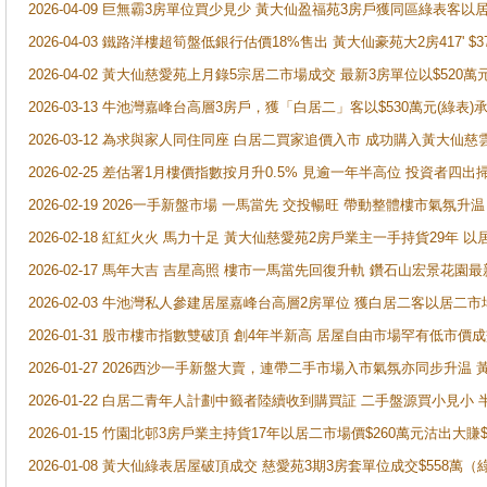
2026-04-09 巨無霸3房單位買少見少 黃大仙盈福苑3房戶獲同區綠表客以
2026-04-03 鐵路洋樓超筍盤低銀行估價18%售出 黃大仙豪苑大2房417' $
2026-04-02 黃大仙慈愛苑上月錄5宗居二市場成交 最新3房單位以$520萬
2026-03-13 牛池灣嘉峰台高層3房戶，獲「白居二」客以$530萬元(綠表)
2026-03-12 為求與家人同住同座 白居二買家追價入市 成功購入黃大仙
2026-02-25 差估署1月樓價指數按月升0.5% 見逾一年半高位 投資
2026-02-19 2026一手新盤市場 一馬當先 交投暢旺 帶動整體樓市氣氛
2026-02-18 紅紅火火 馬力十足 黃大仙慈愛苑2房戶業主一手持貨29年 以
2026-02-17 馬年大吉 吉星高照 樓市一馬當先回復升軌 鑽石山宏景花園
2026-02-03 牛池灣私人參建居屋嘉峰台高層2房單位 獲白居二客以居二市
2026-01-31 股市樓市指數雙破頂 創4年半新高 居屋自由市場罕有低市價
2026-01-27 2026西沙一手新盤大賣，連帶二手市場入市氣氛亦同步升
2026-01-22 白居二青年人計劃中籤者陸續收到購買証 二手盤源買小見小
2026-01-15 竹園北邨3房戶業主持貨17年以居二市場價$260萬元沽出大賺$
2026-01-08 黃大仙綠表居屋破頂成交 慈愛苑3期3房套單位成交$558萬（