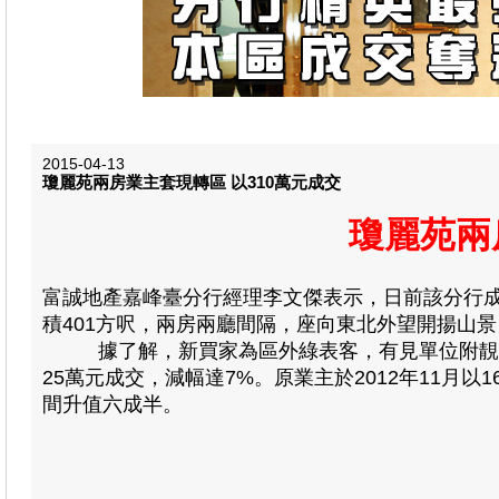
2015-04-13
瓊麗苑兩房業主套現轉區 以310萬元成交
瓊麗苑兩
富誠地產嘉峰臺分行經理李文傑表示，日前該分行
積401方呎，兩房兩廳間隔，座向東北外望開揚山景，
據了解，新買家為區外綠表客，有見單位附靚裝可
25萬元成交，減幅達7%。原業主於2012年11月以
間升值六成半。