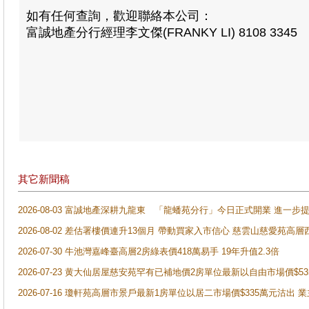
如有任何查詢，歡迎聯絡本公司：
富誠地產分行經理李文傑(FRANKY LI) 8108 3345
其它新聞稿
2026-08-03 富誠地產深耕九龍東 「龍蟠苑分行」今日正式開業 進
2026-08-02 差估署樓價連升13個月 帶動買家入市信心 慈雲山慈愛苑高層
2026-07-30 牛池灣嘉峰臺高層2房綠表價418萬易手 19年升值2.3倍
2026-07-23 黄大仙居屋慈安苑罕有已補地價2房單位最新以自由市場價$5
2026-07-16 瓊軒苑高層市景戶最新1房單位以居二市場價$335萬元沽出 業