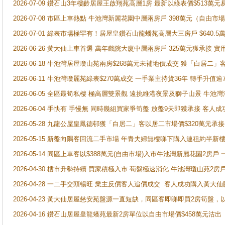
2026-07-09 鑽石山3年樓齡居屋王啟翔苑高層1房 最新以綠表價$513萬元
2026-07-08 市區上車熱點 牛池灣新麗花園中層兩房戶 398萬元（自
2026-07-01 綠表市場極罕有！居屋皇鑽石山龍蟠苑高層大三房戶 $640
2026-06-26 黃大仙上車首選 萬年戲院大廈中層兩房戶 325萬元獲承接 實
2026-06-18 牛池灣居屋瓊山苑兩房$268萬元未補地價成交 獲「白居二」
2026-06-11 牛池灣瓊麗苑綠表$270萬成交 一手業主持貨36年 轉手升值逾
2026-06-05 全區最筍私樓 極高層雙景觀 遠挑維港夜景及獅子山景 牛池
2026-06-04 手快有 手慢無 同時幾組買家爭筍盤 放盤9天即獲承接 
2026-05-28 九龍公屋皇鳳德邨獲「白居二」客以居二市場價$320萬元承接
2026-05-15 新盤向隅客回流二手市場 年青夫婦無樓睇下購入連租約半新
2026-05-14 同區上車客以$388萬元(自由市場)入市牛池灣新麗花園2房戶
2026-04-30 樓市升勢持續 買家積極入市 荀盤極速消化 牛池灣瓊山苑2
2026-04-28 一二手交頭暢旺 業主反價客人追價成交 客人成功購入黃大仙
2026-04-23 黃大仙居屋慈安苑盤源一直短缺，同區客即睇即買2房筍盤，
2026-04-16 鑽石山居屋皇龍蟠苑最新2房單位以自由市場價$458萬元沽出