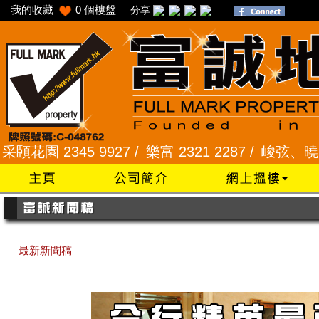
我的收藏
0
個樓盤
分享
 2345 9927 /
樂富 2321 2287 /
峻弦、曉暉花園 23
最新新聞稿