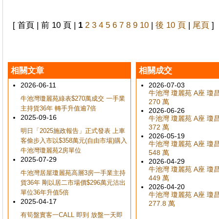
[ 首頁 | 前 10 頁 |
1
2
3
4
5
6
7
8
9
10
|
後 10 頁
|
尾頁
]
相關文章
相關成交
2026-06-11
2026-07-03
牛池灣 瓊麗苑 A座 瓊昌閣
牛池灣瓊麗苑綠表$270萬成交 一手業
270 萬
主持貨36年 轉手升值逾7倍
2026-06-26
2025-09-16
牛池灣 瓊麗苑 A座 瓊昌閣
372 萬
明日「2025施政報告」正式發表 上車
2026-05-19
客偷步入市以$358萬元(自由市場)購入
牛池灣 瓊麗苑 A座 瓊昌閣
牛池灣瓊麗苑2房單位
548 萬
2025-07-29
2026-04-29
牛池灣 瓊麗苑 A座 瓊昌閣
牛池灣居屋瓊麗苑高層3房一手業主持
449 萬
貨36年 剛以居二市場價$296萬元沽出
2026-04-20
單位36年升值5倍
牛池灣 瓊麗苑 A座 瓊昌閣
2025-04-17
277.8 萬
有筍盤實客一CALL 即到 放盤一天即