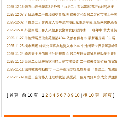
2025-12-16 鑽石山宏景花園2房戶獲「白居二」客以$380萬元(綠表)承接
2025-12-07 近日綠表二手市場成交量激增 綠表客和白居二客於市場上
2025-12-02 「白居二」客再度入市牛池灣瓊山苑兩房單位 最新兩房以綠表
2025-12-01 外區白居二客人來搵朋友聚會食飯變買樓 一睇即中 黃大仙
2025-11-27 牛池灣居屋瓊山苑樓齢42年 依然有價有市 最新兩房獲「白居
2025-11-25 樓市回暖 綠表公屋客亦趁勢入市上車 牛池灣新世界居屋嘉
2025-11-24 綠表業主反價搵扭計唔想賣 白居二年輕夫婦誠意感動業主簽約 
2025-11-16 白居二及綠表買家同時出動市場掃貨 二手綠表盤源短缺 
2025-11-11 減息效應帶動樓市 一二手市場交投氣氛升温 「白居二」
2025-11-09 白居二合資格人仕陸續收証 慈愛苑一個月內錄10宗成交 業
[ 首頁 | 前 10 頁 |
1
2
3
4
5
6
7
8
9
10
|
後 10 頁
|
尾頁
]