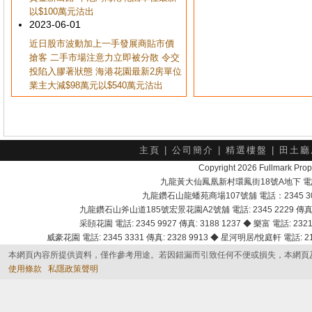
以$100萬元沽出
2023-06-01
近日股市波動加上一手發展商貼市價
搶客 二手市場注意力立即被分散 令交
投陷入膠著狀態 海港花園最新2房單位
業主大減$98萬元以$540萬元沽出
主頁
|
公司簡介
|
精選樓盤
|
田土廳
Copyright 2026 Fullmark 
九龍黃大仙鳳凰新村環鳳街18號A地下 電話：232
九龍鑽石山龍蟠苑商場107號舖 電話：2345 303
九龍鑽石山斧山道185號宏景花園A2號舖 電話: 2345 2229 傳真: 
采頣花園 電話: 2345 9927 傳真: 3188 1237 ◆ 樂富 電話: 2321 
威豪花園 電話: 2345 3331 傳真: 2328 9913 ◆ 星河明居/悅庭軒 電話: 2116
本網頁內容所提供資料，僅作參考用途。若因錯漏而引致任何不便或損失，本網頁
使用條款
私隱政策聲明