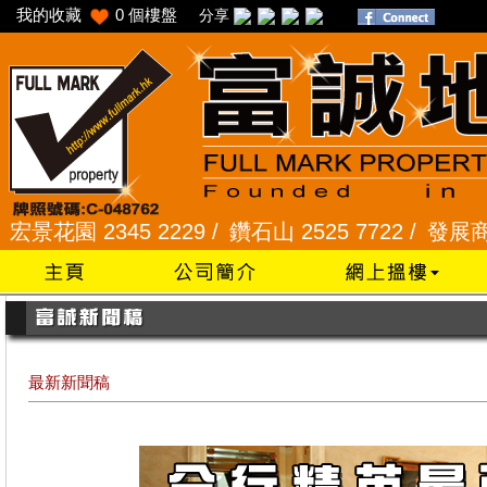
我的收藏
0
個樓盤
分享
2345 2229 /
鑽石山 2525 7722 /
發展商一手專組 8
最新新聞稿