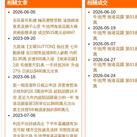
相關文章
相關成交
2026-06-05
2026-06-10
牛池灣 海港花園 第01座 
全區最筍私樓 極高層雙景觀 遠挑維港
萬
夜景及獅子山景 牛池灣海港花園大兩
2026-05-19
房兩廁獲承接 成交$515萬元@9847
牛池灣 海港花園 第03座 
2023-09-20
萬
2026-05-07
九龍城【文曜SUTTON】蝕住賣 七年
牛池灣 海港花園 第01座 
翻新樓 首日開售超過800人參觀 均呎
萬
$1.85萬 折實600萬入場 【海港花園】
2026-04-27
牛池灣 海港花園 第01座 
2房 筍價實尺$1萬 一手持貨26年 升值
萬
27% 日前以$490萬元出售
2026-04-24
2023-08-15
牛池灣 海港花園 第03座 
新一期居屋昨日截止申請 房委會暫表
萬
示收到約16.3萬份申請 超額認購16.8
倍 是近九年內超額認購最少的一年 海
港花園最新3房單位以$680萬元沽出
業主持貨5年帳面虧蝕約$90萬元
2023-07-06
利息不但持續高企 下半年還繼續有加
息可能 樓市交投越見淡靜 另類投資成
資金新出路 牛池灣海港花園車位最新