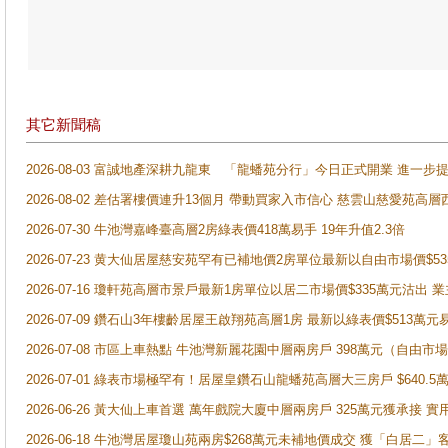
其它新聞稿
2026-08-03 富誠地產深耕九龍東 「龍蟠苑分行」今日正式開業 進
2026-08-02 差估署樓價連升13個月 帶動買家入市信心 慈雲山慈愛苑高層
2026-07-30 牛池灣嘉峰臺高層2房綠表價418萬易手 19年升值2.3倍
2026-07-23 黄大仙居屋慈安苑罕有已補地價2房單位最新以自由市場價$5
2026-07-16 瓊軒苑高層市景戶最新1房單位以居二市場價$335萬元沽出 業
2026-07-09 鑽石山3年樓齡居屋王啟翔苑高層1房 最新以綠表價$513萬元
2026-07-08 市區上車熱點 牛池灣新麗花園中層兩房戶 398萬元（自
2026-07-01 綠表市場極罕有！居屋皇鑽石山龍蟠苑高層大三房戶 $640
2026-06-26 黃大仙上車首選 萬年戲院大廈中層兩房戶 325萬元獲承接 實
2026-06-18 牛池灣居屋瓊山苑兩房$268萬元未補地價成交 獲「白居二」