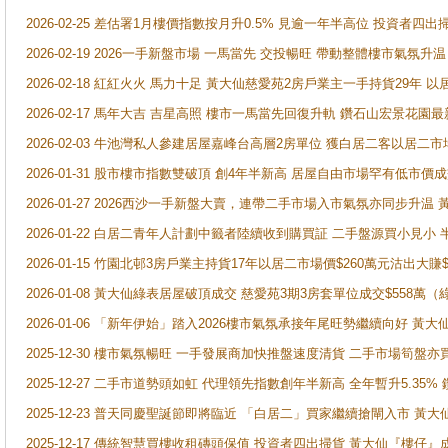
2026-02-25 差估署1月樓價指數按月升0.5% 見逾一年半高位 投資
2026-02-19 2026一手新盤市場 一馬當先 交投暢旺 帶動整體樓市氣氛
2026-02-18 紅紅火火 馬力十足 黃大仙慈愛苑2房戶業主一手持貨29年 以
2026-02-17 馬年大吉 吉星高照 樓市一馬當先回復升軌 鑽石山宏景花園
2026-02-03 牛池灣私人參建居屋嘉峰台高層2房單位 獲白居二客以居二市
2026-01-31 股市樓市指數雙破頂 創4年半新高 居屋自由市場罕有低市價
2026-01-27 2026西沙一手新盤大賣，連帶二手市場入市氣氛亦同步升
2026-01-22 白居二青年人計劃中籤者陸續收到購買証 二手盤源買小見小
2026-01-15 竹園北邨3房戶業主持貨17年以居二市場價$260萬元沽出大賺$
2026-01-08 黃大仙綠表居屋破頂成交 慈愛苑3期3房套單位成交$558萬（
2026-01-06 「新年伊始」踏入2026樓市氣氛承接年尾旺勢繼續向好 
2025-12-30 樓市氣氛暢旺 一手發展商加快推盤速度清貨 二手市場筍
2025-12-27 二手市道勢頭如虹 代理領先指數創年半新高 全年暫升5.35
2025-12-23 普天同慶聖誕節即將臨近 「白居二」買家繼續搶閘入市 黃
2025-12-17 傳統智慧買樓收租磚頭保值 投資者四出掃貨 黃大仙『樓仔』