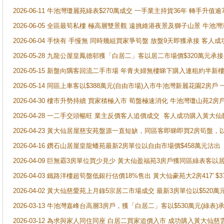
2026-06-11 牛池灣瓊麗苑綠表$270萬成交 一手業主持貨36年 轉手升值逾
2026-06-05 全區最筍私樓 極高層雙景觀 遠挑維港夜景及獅子山景 牛池
2026-06-04 手快有 手慢無 同時幾組買家爭筍盤 放盤9天即獲承接 
2026-05-28 九龍公屋皇鳳德邨獲「白居二」客以居二市場價$320萬元承接
2026-05-15 新盤向隅客回流二手市場 年青夫婦無樓睇下購入連租約半新
2026-05-14 同區上車客以$388萬元(自由市場)入市牛池灣新麗花園2房戶
2026-04-30 樓市升勢持續 買家積極入市 荀盤極速消化 牛池灣瓊山苑2
2026-04-28 一二手交頭暢旺 業主反價客人追價成交 客人成功購入黃大仙
2026-04-23 黃大仙居屋慈安苑盤源一直短缺，同區客即睇即買2房筍盤，
2026-04-16 鑽石山居屋皇龍蟠苑最新2房單位以自由市場價$458萬元沽出
2026-04-09 巨無霸3房單位買少見少 黃大仙盈福苑3房戶獲同區綠表客以
2026-04-03 鐵路洋樓超筍盤低銀行估價18%售出 黃大仙豪苑大2房417' $
2026-04-02 黃大仙慈愛苑上月錄5宗居二市場成交 最新3房單位以$520萬
2026-03-13 牛池灣嘉峰台高層3房戶，獲「白居二」客以$530萬元(綠表)
2026-03-12 為求與家人同住同座 白居二買家追價入市 成功購入黃大仙