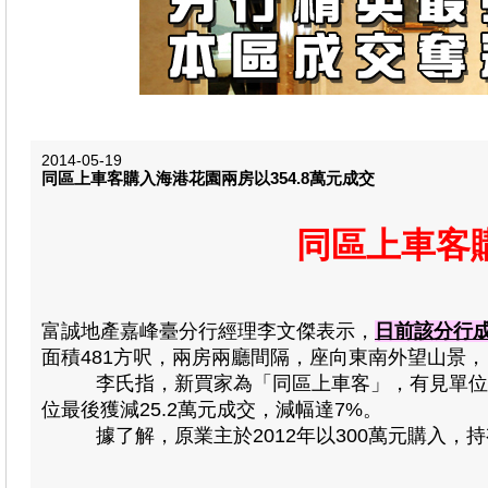
2014-05-19
同區上車客購入海港花園兩房以354.8萬元成交
同區上車客購
富誠地產嘉峰臺分行經理李文傑表示，
日前該分行
面積481方呎，兩房兩廳間隔，座向東南外望山景，日
李氏指，新買家為「同區上車客」，有見單位間隔
位最後獲減25.2萬元成交，減幅達7%。
據了解，原業主於2012年以300萬元購入，持有