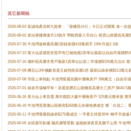
其它新聞稿
2026-08-03 富誠地產深耕九龍東 「龍蟠苑分行」今日正式開業 進
2026-08-02 差估署樓價連升13個月 帶動買家入市信心 慈雲山慈愛苑高層
2026-07-30 牛池灣嘉峰臺高層2房綠表價418萬易手 19年升值2.3倍
2026-07-23 黄大仙居屋慈安苑罕有已補地價2房單位最新以自由市場價$5
2026-07-16 瓊軒苑高層市景戶最新1房單位以居二市場價$335萬元沽出 業
2026-07-09 鑽石山3年樓齡居屋王啟翔苑高層1房 最新以綠表價$513萬元
2026-07-08 市區上車熱點 牛池灣新麗花園中層兩房戶 398萬元（自
2026-07-01 綠表市場極罕有！居屋皇鑽石山龍蟠苑高層大三房戶 $640
2026-06-26 黃大仙上車首選 萬年戲院大廈中層兩房戶 325萬元獲承接 實
2026-06-18 牛池灣居屋瓊山苑兩房$268萬元未補地價成交 獲「白居二」
2026-06-11 牛池灣瓊麗苑綠表$270萬成交 一手業主持貨36年 轉手升值逾
2026-06-05 全區最筍私樓 極高層雙景觀 遠挑維港夜景及獅子山景 牛池