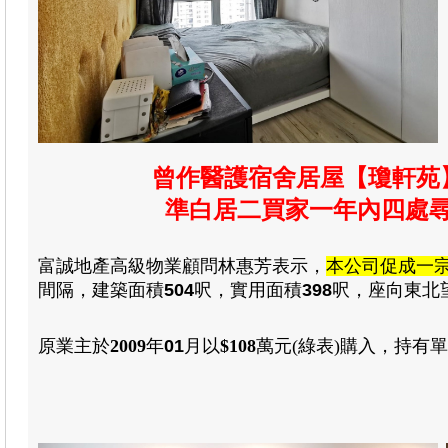
曾作醫護宿舍居屋【瓊軒苑】
準白居二買家一年內四處尋
富誠
地產高級物業顧問林惠芳
表示，
本公司促成一
間隔
，
建築面積
504
呎
，
實用
面積
398
呎
，
座向東北
原業主於
2009
年
01
月
以
$108
萬元(綠表)
購入
，
持有單