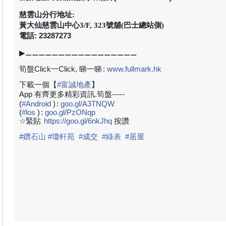
慈雲山分行地址:
黃大仙慈雲山中心3/F, 323號舖(巴士總站側)
電話: 23287273
▶
⚊⚊⚊⚊⚊⚊⚊⚊⚊⚊⚊⚊⚊⚊⚊⚊⚊
筍盤Click一Click, 睇一睇
:
www.fullmark.hk
下載一個【
#
富誠地產
】
App 有齊更多精彩資訊.筍盤-----
(
#
Android
)
:
goo.gl/A3TNQW
(
#
los
)
:
goo.gl/PzONqp
☆緊貼
https://goo.gl/6nkJhq
按讚
#
鑽石山
#
瓊軒苑
#
成
交
#綠表
#居屋