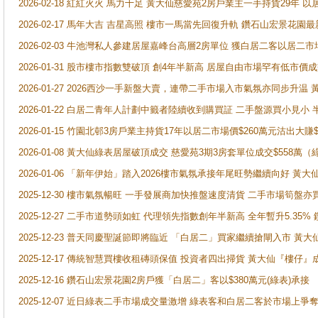
2026-02-18 紅紅火火 馬力十足 黃大仙慈愛苑2房戶業主一手持貨29年 以
2026-02-17 馬年大吉 吉星高照 樓市一馬當先回復升軌 鑽石山宏景花園
2026-02-03 牛池灣私人參建居屋嘉峰台高層2房單位 獲白居二客以居二市
2026-01-31 股市樓市指數雙破頂 創4年半新高 居屋自由市場罕有低市價
2026-01-27 2026西沙一手新盤大賣，連帶二手市場入市氣氛亦同步升
2026-01-22 白居二青年人計劃中籤者陸續收到購買証 二手盤源買小見小
2026-01-15 竹園北邨3房戶業主持貨17年以居二市場價$260萬元沽出大賺$
2026-01-08 黃大仙綠表居屋破頂成交 慈愛苑3期3房套單位成交$558萬（
2026-01-06 「新年伊始」踏入2026樓市氣氛承接年尾旺勢繼續向好 
2025-12-30 樓市氣氛暢旺 一手發展商加快推盤速度清貨 二手市場筍
2025-12-27 二手市道勢頭如虹 代理領先指數創年半新高 全年暫升5.35
2025-12-23 普天同慶聖誕節即將臨近 「白居二」買家繼續搶閘入市 黃
2025-12-17 傳統智慧買樓收租磚頭保值 投資者四出掃貨 黃大仙『樓仔』
2025-12-16 鑽石山宏景花園2房戶獲「白居二」客以$380萬元(綠表)承接
2025-12-07 近日綠表二手市場成交量激增 綠表客和白居二客於市場上