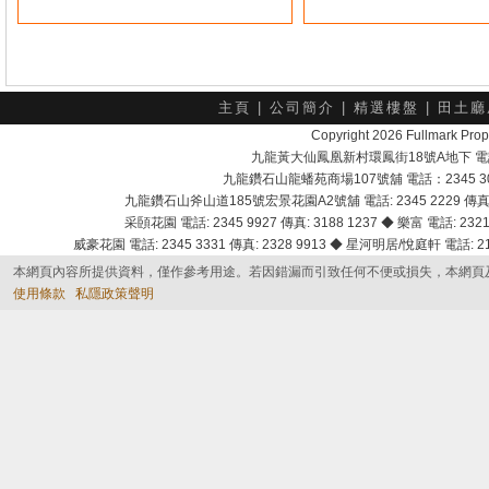
主頁
|
公司簡介
|
精選樓盤
|
田土廳
Copyright 2026 Fullmark 
九龍黃大仙鳳凰新村環鳳街18號A地下 電話：232
九龍鑽石山龍蟠苑商場107號舖 電話：2345 303
九龍鑽石山斧山道185號宏景花園A2號舖 電話: 2345 2229 傳真: 
采頣花園 電話: 2345 9927 傳真: 3188 1237 ◆ 樂富 電話: 2321 
威豪花園 電話: 2345 3331 傳真: 2328 9913 ◆ 星河明居/悅庭軒 電話: 2116
本網頁內容所提供資料，僅作參考用途。若因錯漏而引致任何不便或損失，本網頁
使用條款
私隱政策聲明