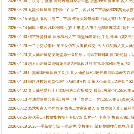
2026-06-04 手快有 手慢無 同時幾組買家爭筍盤 放盤9天即獲承接 
2026-05-28 九龍公屋皇鳳德邨獲「白居二」客以居二市場價$320萬元承接
2026-05-15 新盤向隅客回流二手市場 年青夫婦無樓睇下購入連租約半新
2026-05-14 同區上車客以$388萬元(自由市場)入市牛池灣新麗花園2房戶
2026-04-30 樓市升勢持續 買家積極入市 荀盤極速消化 牛池灣瓊山苑2
2026-04-28 一二手交頭暢旺 業主反價客人追價成交 客人成功購入黃大仙
2026-04-23 黃大仙居屋慈安苑盤源一直短缺，同區客即睇即買2房筍盤，
2026-04-16 鑽石山居屋皇龍蟠苑最新2房單位以自由市場價$458萬元沽出
2026-04-09 巨無霸3房單位買少見少 黃大仙盈福苑3房戶獲同區綠表客以
2026-04-03 鐵路洋樓超筍盤低銀行估價18%售出 黃大仙豪苑大2房417' $
2026-04-02 黃大仙慈愛苑上月錄5宗居二市場成交 最新3房單位以$520萬
2026-03-13 牛池灣嘉峰台高層3房戶，獲「白居二」客以$530萬元(綠表)
2026-03-12 為求與家人同住同座 白居二買家追價入市 成功購入黃大仙
2026-02-25 差估署1月樓價指數按月升0.5% 見逾一年半高位 投資
2026-02-19 2026一手新盤市場 一馬當先 交投暢旺 帶動整體樓市氣氛