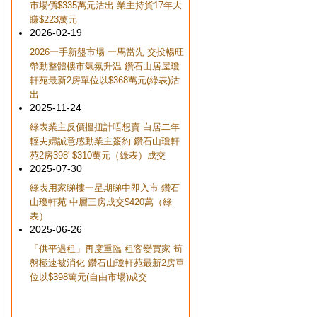
市場價$335萬元沽出 業主持貨17年大
賺$223萬元
2026-02-19
2026一手新盤市場 一馬當先 交投暢旺
帶動整體樓市氣氛升温 鑽石山居屋瓊
軒苑最新2房單位以$368萬元(綠表)沽
出
2025-11-24
綠表業主反價搵扭計唔想賣 白居二年
輕夫婦誠意感動業主簽約 鑽石山瓊軒
苑2房398' $310萬元（綠表）成交
2025-07-30
綠表用家睇樓一星期睇中即入市 鑽石
山瓊軒苑 中層三房成交$420萬（綠
表）
2025-06-26
「供平過租」再度重臨 租客變買家 筍
盤極速被消化 鑽石山瓊軒苑最新2房單
位以$398萬元(自由市場)成交