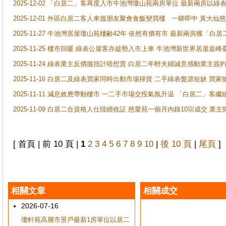
2025-12-02 「白居二」客再度入市牛池灣瓊山苑兩房單位 最新兩房以綠表
2025-12-01 外區白居二客人來搵朋友聚會食飯變買樓 一睇即中 黃大仙
2025-11-27 牛池灣居屋瓊山苑樓齢42年 依然有價有市 最新兩房獲「白居
2025-11-25 樓市回暖 綠表公屋客亦趁勢入市上車 牛池灣新世界居屋嘉
2025-11-24 綠表業主反價搵扭計唔想賣 白居二年輕夫婦誠意感動業主簽約 
2025-11-16 白居二及綠表買家同時出動市場掃貨 二手綠表盤源短缺 
2025-11-11 減息效應帶動樓市 一二手市場交投氣氛升温 「白居二」
2025-11-09 白居二合資格人仕陸續收証 慈愛苑一個月內錄10宗成交 業
[ 首頁 | 前 10 頁 |
1
2
3
4
5
6
7
8
9
10
|
後 10 頁
|
尾頁
]
相關文章
相關成交
2026-07-16
瓊軒苑高層市景戶最新1房單位以居二