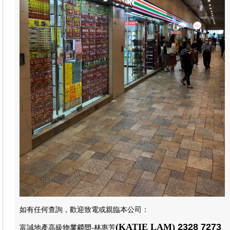
如有任何查詢，歡迎致電或親臨本公司
：
(KATIE LAM)
2328 7273
富誠地產高級物
業顧問
-林惠芳