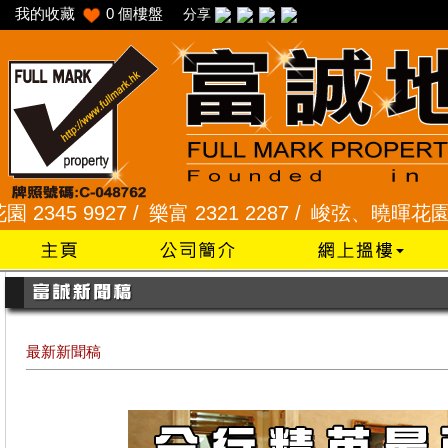
我的收藏
0
個樓盤
分享
7 /
樂富 2321 2287 /
峻弦、曉暉花園 2345 1286 
最新新聞稿