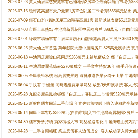
2026-07-23 黄大仙居屋慈安苑罕有已補地價2房單位最新以自由市場價$5
2026-07-16 瓊軒苑高層市景戶最新1房單位以居二市場價$335萬元沽出 業
2026-07-09 鑽石山3年樓齡居屋王啟翔苑高層1房 最新以綠表價$513萬元
2026-07-08 市區上車熱點 牛池灣新麗花園中層兩房戶 398萬元（自
2026-07-01 綠表市場極罕有！居屋皇鑽石山龍蟠苑高層大三房戶 $640
2026-06-26 黃大仙上車首選 萬年戲院大廈中層兩房戶 325萬元獲承接 實
2026-06-18 牛池灣居屋瓊山苑兩房$268萬元未補地價成交 獲「白居二」
2026-06-11 牛池灣瓊麗苑綠表$270萬成交 一手業主持貨36年 轉手升值逾
2026-06-05 全區最筍私樓 極高層雙景觀 遠挑維港夜景及獅子山景 牛池
2026-06-04 手快有 手慢無 同時幾組買家爭筍盤 放盤9天即獲承接 
2026-05-28 九龍公屋皇鳳德邨獲「白居二」客以居二市場價$320萬元承接
2026-05-15 新盤向隅客回流二手市場 年青夫婦無樓睇下購入連租約半新
2026-05-14 同區上車客以$388萬元(自由市場)入市牛池灣新麗花園2房戶
2026-04-30 樓市升勢持續 買家積極入市 荀盤極速消化 牛池灣瓊山苑2
2026-04-28 一二手交頭暢旺 業主反價客人追價成交 客人成功購入黃大仙