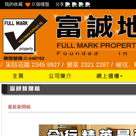
我的收藏
0
個樓盤
分享
園 2345 9927 /
樂富 2321 2287 /
峻弦、曉暉花園 2
最新新聞稿