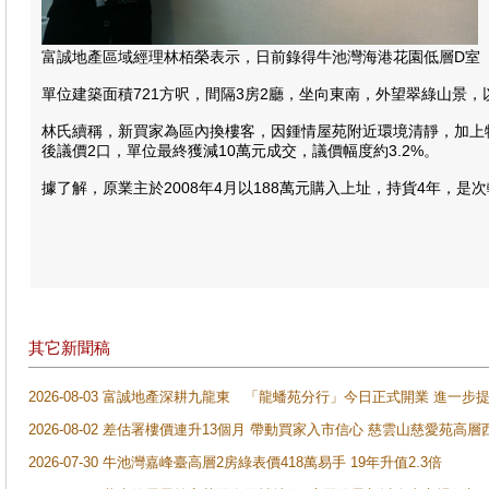
富誠地產區域經理林栢榮表示，日前錄得牛池灣海港花園低層D室「
單位建築面積721方呎，間隔3房2廳，坐向東南，外望翠綠山景，以
林氏續稱，新買家為區內換樓客，因鍾情屋苑附近環境清靜，加上
後議價2口，單位最終獲減10萬元成交，議價幅度約3.2%。
據了解，原業主於2008年4月以188萬元購入上址，持貨4年，是次
其它新聞稿
2026-08-03 富誠地產深耕九龍東 「龍蟠苑分行」今日正式開業 進
2026-08-02 差估署樓價連升13個月 帶動買家入市信心 慈雲山慈愛苑高層
2026-07-30 牛池灣嘉峰臺高層2房綠表價418萬易手 19年升值2.3倍