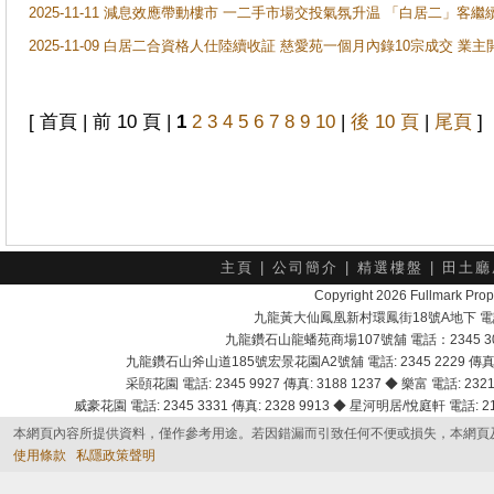
2025-11-11 減息效應帶動樓市 一二手市場交投氣氛升温 「白居二」
2025-11-09 白居二合資格人仕陸續收証 慈愛苑一個月內錄10宗成交 業
[ 首頁 | 前 10 頁 |
1
2
3
4
5
6
7
8
9
10
|
後 10 頁
|
尾頁
]
主頁
|
公司簡介
|
精選樓盤
|
田土廳
Copyright 2026 Fullmark 
九龍黃大仙鳳凰新村環鳳街18號A地下 電話：232
九龍鑽石山龍蟠苑商場107號舖 電話：2345 303
九龍鑽石山斧山道185號宏景花園A2號舖 電話: 2345 2229 傳真: 
采頣花園 電話: 2345 9927 傳真: 3188 1237 ◆ 樂富 電話: 2321 
威豪花園 電話: 2345 3331 傳真: 2328 9913 ◆ 星河明居/悅庭軒 電話: 2116
本網頁內容所提供資料，僅作參考用途。若因錯漏而引致任何不便或損失，本網頁
使用條款
私隱政策聲明