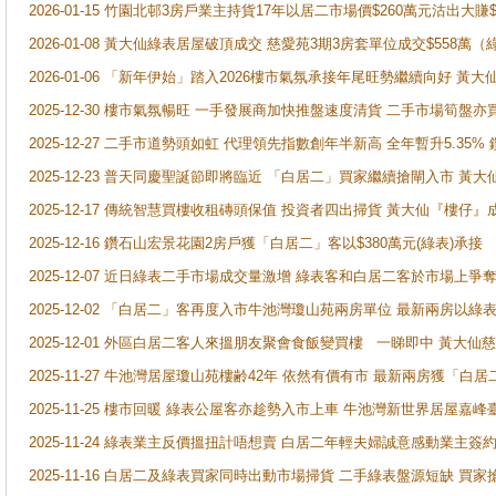
2026-01-15 竹園北邨3房戶業主持貨17年以居二市場價$260萬元沽出大賺$
2026-01-08 黃大仙綠表居屋破頂成交 慈愛苑3期3房套單位成交$558萬（
2026-01-06 「新年伊始」踏入2026樓市氣氛承接年尾旺勢繼續向好 
2025-12-30 樓市氣氛暢旺 一手發展商加快推盤速度清貨 二手市場筍
2025-12-27 二手市道勢頭如虹 代理領先指數創年半新高 全年暫升5.35
2025-12-23 普天同慶聖誕節即將臨近 「白居二」買家繼續搶閘入市 黃
2025-12-17 傳統智慧買樓收租磚頭保值 投資者四出掃貨 黃大仙『樓仔』
2025-12-16 鑽石山宏景花園2房戶獲「白居二」客以$380萬元(綠表)承接
2025-12-07 近日綠表二手市場成交量激增 綠表客和白居二客於市場上
2025-12-02 「白居二」客再度入市牛池灣瓊山苑兩房單位 最新兩房以綠表
2025-12-01 外區白居二客人來搵朋友聚會食飯變買樓 一睇即中 黃大仙
2025-11-27 牛池灣居屋瓊山苑樓齢42年 依然有價有市 最新兩房獲「白居
2025-11-25 樓市回暖 綠表公屋客亦趁勢入市上車 牛池灣新世界居屋嘉
2025-11-24 綠表業主反價搵扭計唔想賣 白居二年輕夫婦誠意感動業主簽約 
2025-11-16 白居二及綠表買家同時出動市場掃貨 二手綠表盤源短缺 