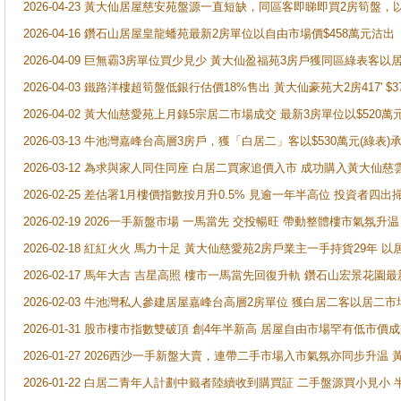
2026-04-23 黃大仙居屋慈安苑盤源一直短缺，同區客即睇即買2房筍盤，
2026-04-16 鑽石山居屋皇龍蟠苑最新2房單位以自由市場價$458萬元沽出
2026-04-09 巨無霸3房單位買少見少 黃大仙盈福苑3房戶獲同區綠表客以
2026-04-03 鐵路洋樓超筍盤低銀行估價18%售出 黃大仙豪苑大2房417' $
2026-04-02 黃大仙慈愛苑上月錄5宗居二市場成交 最新3房單位以$520萬
2026-03-13 牛池灣嘉峰台高層3房戶，獲「白居二」客以$530萬元(綠表)
2026-03-12 為求與家人同住同座 白居二買家追價入市 成功購入黃大仙
2026-02-25 差估署1月樓價指數按月升0.5% 見逾一年半高位 投資
2026-02-19 2026一手新盤市場 一馬當先 交投暢旺 帶動整體樓市氣氛
2026-02-18 紅紅火火 馬力十足 黃大仙慈愛苑2房戶業主一手持貨29年 以
2026-02-17 馬年大吉 吉星高照 樓市一馬當先回復升軌 鑽石山宏景花園
2026-02-03 牛池灣私人參建居屋嘉峰台高層2房單位 獲白居二客以居二市
2026-01-31 股市樓市指數雙破頂 創4年半新高 居屋自由市場罕有低市價
2026-01-27 2026西沙一手新盤大賣，連帶二手市場入市氣氛亦同步升
2026-01-22 白居二青年人計劃中籤者陸續收到購買証 二手盤源買小見小