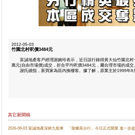
2012-05-03
竹園北村呎價3484​元
富誠地產客戶經理謝婉玲表示，近日該行錄得黃大仙竹園北村一宗二
萬元(自由市場價)成交，折合平均呎價3484元，屬合理市場的成交
謝氏續指，新買家為區內換樓客。據了解，原業主於1999年8月以
其它新聞稿
2026-08-03 富誠地產深耕九龍東 「龍蟠苑分行」今日正式開業 進