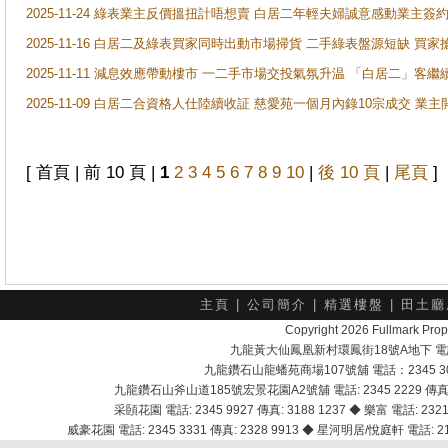
2025-11-24 綠表業主反價搵扭計唔想賣 白居二年輕夫婦誠意感動業主簽約 
2025-11-16 白居二及綠表買家同時出動市場掃貨 二手綠表盤源短缺 
2025-11-11 減息效應帶動樓市 一二手市場交投氣氛升温 「白居二」
2025-11-09 白居二合資格人仕陸續收証 慈愛苑一個月內錄10宗成交 業
[ 首頁 | 前 10 頁 |
1
2
3
4
5
6
7
8
9
10
|
後 10 頁
|
尾頁
]
主頁
|
公司簡介
|
精選樓盤
|
田土廳
Copyright 2026 Fullmark 
九龍黃大仙鳳凰新村環鳳街18號A地下 電話：232
九龍鑽石山龍蟠苑商場107號舖 電話：2345 303
九龍鑽石山斧山道185號宏景花園A2號舖 電話: 2345 2229 傳真: 
采頣花園 電話: 2345 9927 傳真: 3188 1237 ◆ 樂富 電話: 2321 
威豪花園 電話: 2345 3331 傳真: 2328 9913 ◆ 星河明居/悅庭軒 電話: 2116