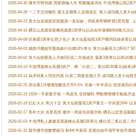
2026-04-30 樓市升勢持續 買家積極入市 荀盤極速消化 牛池灣瓊山苑2
2026-04-28 一二手交頭暢旺 業主反價客人追價成交 客人成功購入黃大仙
2026-04-23 黃大仙居屋慈安苑盤源一直短缺，同區客即睇即買2房筍盤，
2026-04-16 鑽石山居屋皇龍蟠苑最新2房單位以自由市場價$458萬元沽出
2026-04-09 巨無霸3房單位買少見少 黃大仙盈福苑3房戶獲同區綠表客以
2026-04-03 鐵路洋樓超筍盤低銀行估價18%售出 黃大仙豪苑大2房417' $
2026-04-02 黃大仙慈愛苑上月錄5宗居二市場成交 最新3房單位以$520萬
2026-03-13 牛池灣嘉峰台高層3房戶，獲「白居二」客以$530萬元(綠表)
2026-03-12 為求與家人同住同座 白居二買家追價入市 成功購入黃大仙
2026-02-25 差估署1月樓價指數按月升0.5% 見逾一年半高位 投資
2026-02-19 2026一手新盤市場 一馬當先 交投暢旺 帶動整體樓市氣氛
2026-02-18 紅紅火火 馬力十足 黃大仙慈愛苑2房戶業主一手持貨29年 以
2026-02-17 馬年大吉 吉星高照 樓市一馬當先回復升軌 鑽石山宏景花園
2026-02-03 牛池灣私人參建居屋嘉峰台高層2房單位 獲白居二客以居二市
2026-01-31 股市樓市指數雙破頂 創4年半新高 居屋自由市場罕有低市價