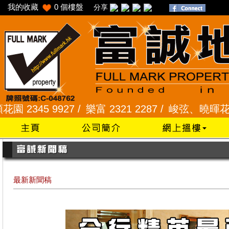
我的收藏
0
個樓盤
分享
345 9927 /
樂富 2321 2287 /
峻弦、曉暉花園 2345
最新新聞稿