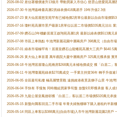
2026-08-02 差估署樓價連升13個月 帶動買家入市信心 慈雲山慈愛苑高層
2026-07-30 牛池灣嘉峰臺高層2房綠表價418萬易手 19年升值2.3倍
2026-07-23 黄大仙居屋慈安苑罕有已補地價2房單位最新以自由市場價$5
2026-07-16 瓊軒苑高層市景戶最新1房單位以居二市場價$335萬元沽出 業
2026-07-09 鑽石山3年樓齡居屋王啟翔苑高層1房 最新以綠表價$513萬元
2026-07-08 市區上車熱點 牛池灣新麗花園中層兩房戶 398萬元（自
2026-07-01 綠表市場極罕有！居屋皇鑽石山龍蟠苑高層大三房戶 $640
2026-06-26 黃大仙上車首選 萬年戲院大廈中層兩房戶 325萬元獲承接 實
2026-06-18 牛池灣居屋瓊山苑兩房$268萬元未補地價成交 獲「白居二」
2026-06-11 牛池灣瓊麗苑綠表$270萬成交 一手業主持貨36年 轉手升值逾
2026-06-05 全區最筍私樓 極高層雙景觀 遠挑維港夜景及獅子山景 牛池
2026-06-04 手快有 手慢無 同時幾組買家爭筍盤 放盤9天即獲承接 
2026-05-28 九龍公屋皇鳳德邨獲「白居二」客以居二市場價$320萬元承接
2026-05-15 新盤向隅客回流二手市場 年青夫婦無樓睇下購入連租約半新
2026-05-14 同區上車客以$388萬元(自由市場)入市牛池灣新麗花園2房戶