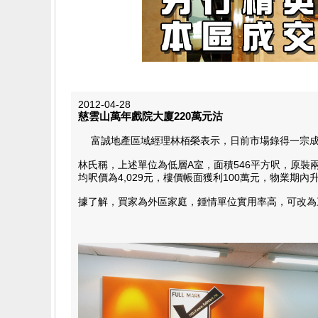
2012-04-28
慈雲山萬年戲院大廈220萬元沽
富誠地產區域經理林栢榮表示，日前市場錄得一宗成交
林氏稱，上述單位為低層A室，面積546平方呎，原裝
均呎價為4,029元，樓價帳面獲利100萬元，物業期內升
據了解，買家為外區家庭，鍾情單位實用率高，可改為