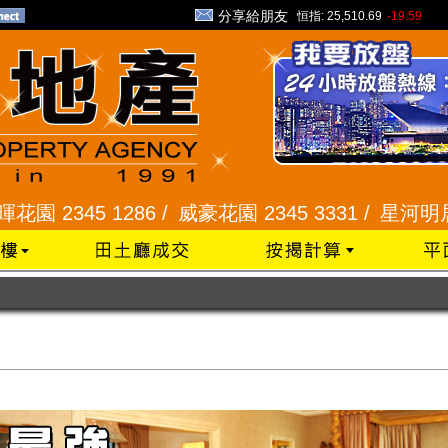
分享給朋友
恒指:
25,510.69
-19.59
5 1286 /
威豪花園 2345 3331 /
星河明居、悅庭軒 