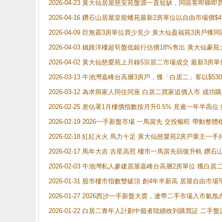
2026-04-23 黃大仙居屋慈安苑盤源一直短缺，同區客即睇
2026-04-16 鑽石山居屋皇龍蟠苑最新2房單位以自由市場價$
2026-04-09 巨無霸3房單位買少見少 黃大仙盈福苑3房戶
2026-04-03 鐵路洋樓超筍盤低銀行估價18%售出 黃大仙豪苑大2
2026-04-02 黃大仙慈愛苑上月錄5宗居二市場成交 最新3房單
2026-03-13 牛池灣嘉峰台高層3房戶，獲「白居二」客以$53
2026-03-12 為求與家人同住同座 白居二買家追價入市 成
2026-02-25 差估署1月樓價指數按月升0.5% 見逾一
2026-02-19 2026一手新盤市場 一馬當先 交投暢旺 帶
2026-02-18 紅紅火火 馬力十足 黃大仙慈愛苑2房戶業主一手
2026-02-17 馬年大吉 吉星高照 樓市一馬當先回復升軌 
2026-02-03 牛池灣私人參建居屋嘉峰台高層2房單位 獲白
2026-01-31 股市樓市指數雙破頂 創4年半新高 居屋自由市
2026-01-27 2026西沙一手新盤大賣，連帶二手市場入市
2026-01-22 白居二青年人計劃中籤者陸續收到購買証 二