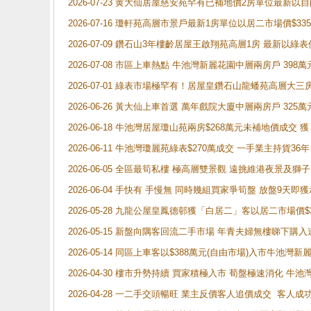
2026-07-23 黄大仙居屋慈安苑罕有已補地價2房單位最新以
2026-07-16 瓊軒苑高層市景戶最新1房單位以居二市場價$33
2026-07-09 鑽石山3年樓齡居屋王啟翔苑高層1房 最新以綠表
2026-07-08 市區上車熱點 牛池灣新麗花園中層兩房戶 
2026-07-01 綠表市場極罕有！居屋皇鑽石山龍蟠苑高層大三
2026-06-26 黃大仙上車首選 萬年戲院大廈中層兩房戶 325
2026-06-18 牛池灣居屋瓊山苑兩房$268萬元未補地價成交
2026-06-11 牛池灣瓊麗苑綠表$270萬成交 一手業主持貨36
2026-06-05 全區最筍私樓 極高層雙景觀 遠挑維港夜景及獅
2026-06-04 手快有 手慢無 同時幾組買家爭筍盤 放盤9
2026-05-28 九龍公屋皇鳳德邨獲「白居二」客以居二市場價$
2026-05-15 新盤向隅客回流二手市場 年青夫婦無樓睇下
2026-05-14 同區上車客以$388萬元(自由市場)入市牛池灣
2026-04-30 樓市升勢持續 買家積極入市 荀盤極速消化 
2026-04-28 一二手交頭暢旺 業主反價客人追價成交 客人