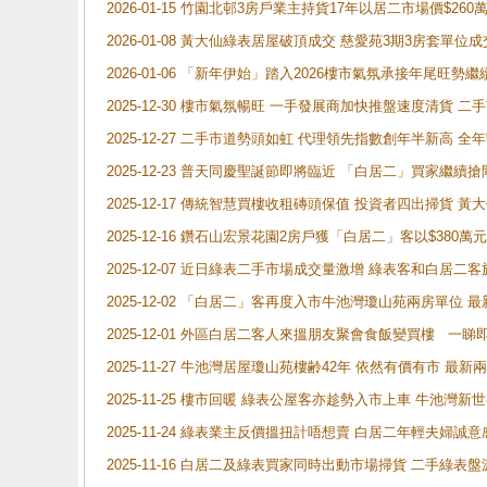
2026-01-15 竹園北邨3房戶業主持貨17年以居二市場價$260
2026-01-08 黃大仙綠表居屋破頂成交 慈愛苑3期3房套單位成
2026-01-06 「新年伊始」踏入2026樓市氣氛承接年尾旺
2025-12-30 樓市氣氛暢旺 一手發展商加快推盤速度清貨
2025-12-27 二手市道勢頭如虹 代理領先指數創年半新高 全
2025-12-23 普天同慶聖誕節即將臨近 「白居二」買家繼
2025-12-17 傳統智慧買樓收租磚頭保值 投資者四出掃貨 
2025-12-16 鑽石山宏景花園2房戶獲「白居二」客以$380萬元
2025-12-07 近日綠表二手市場成交量激增 綠表客和白居
2025-12-02 「白居二」客再度入市牛池灣瓊山苑兩房單位 
2025-12-01 外區白居二客人來搵朋友聚會食飯變買樓 一睇
2025-11-27 牛池灣居屋瓊山苑樓齢42年 依然有價有市 最
2025-11-25 樓市回暖 綠表公屋客亦趁勢入市上車 牛池
2025-11-24 綠表業主反價搵扭計唔想賣 白居二年輕夫婦誠意
2025-11-16 白居二及綠表買家同時出動市場掃貨 二手綠