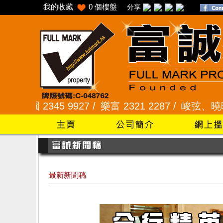
我的收藏
0
個樓盤
分享
2345 9927 /
樂富 2321 2287 /
峻弦、曉暉花園 234
最新新聞稿