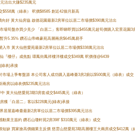
萬元沽出大賺$235萬元
交$558萬（綠表） 呎價$8585 創近42個月新高
勢繼續向好 黃大仙房協 啟德花園最新2房單位以居二市場價$390萬元沽出
 二手市場筍盤亦買少見少 「白居二」客即睇即買以$455萬元超筍價購入宏景花園3
年暫升5.35% 鑽石山帝峰豪苑高層兩房$645萬易手
續搶閘入市 黃大仙慈愛苑最新2房單位以居二市場價$338萬元沽出
黃大仙『樓仔』成焦點 環鳳街鳳祥樓洋樓成交$349萬 呎價僅@6439
(綠表)承接
二客於市場上爭奪盤源 本公司客人成功購入嘉峰臺3房2廁以$500萬元（綠表）成交
最新兩房以綠表價$235萬元沽出
即中 黃大仙慈愛苑3期3房套成交$445萬元（綠表）
新兩房獲「白居二」客以$228萬元(綠表)承接
灣新世界居屋嘉峰臺最新2房單位以居二市場價$395萬元沽出
感動業主簽約 鑽石山瓊軒苑2房398' $310萬元（綠表）成交
表盤源短缺 買家搶高價錢業主反價 慈雲山慈愛苑3期高層樓王大兩房成交$412萬