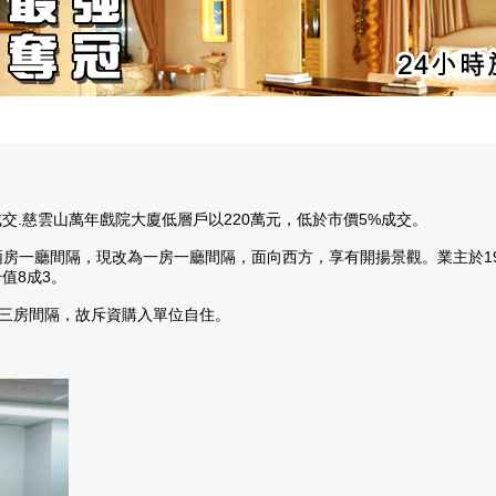
.慈雲山萬年戲院大廈低層戶以220萬元，低於市價5%成交。
兩房一廳間隔，現改為一房一廳間隔，面向西方，享有開揚景觀。業主於199
值8成3。
三房間隔，故斥資購入單位自住。