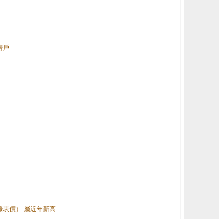
房戶
（綠表價） 屬近年新高