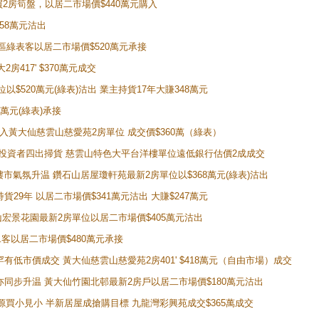
即買2房筍盤，以居二市場價$440萬元購入
458萬元沽出
獲同區綠表客以居二市場價$520萬元承接
房417' $370萬元成交
位以$520萬元(綠表)沽出 業主持貨17年大賺348萬元
0萬元(綠表)承接
功購入黃大仙慈雲山慈愛苑2房單位 成交價$360萬（綠表）
年半高位 投資者四出掃貨 慈雲山特色大平台洋樓單位遠低銀行估價2成成交
動整體樓市氣氛升温 鑽石山居屋瓊軒苑最新2房單位以$368萬元(綠表)沽出
持貨29年 以居二市場價$341萬元沽出 大賺$247萬元
鑽石山宏景花園最新2房單位以居二市場價$405萬元沽出
居二客以居二市場價$480萬元承接
場罕有低市價成交 黃大仙慈雲山慈愛苑2房401' $418萬元（自由市場）成交
氣氛亦同步升温 黃大仙竹園北邨最新2房戶以居二市場價$180萬元沽出
手盤源買小見小 半新居屋成搶購目標 九龍灣彩興苑成交$365萬成交