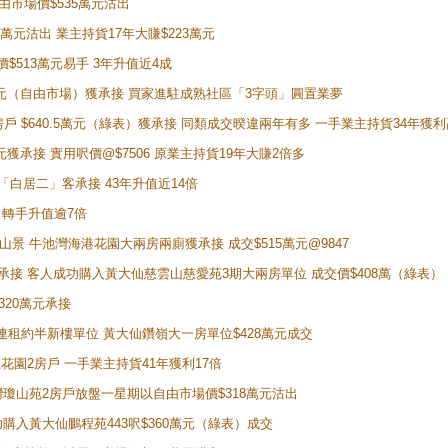
自由市場價$535萬元沽出
5萬元沽出 業主持貨17年大賺$223萬元
價$513萬元易手 3年升值近4成
398萬元（自由市場）獲承接 買家進駐成熟社區「3字頭」圓置業夢
房戶 $640.5萬元（綠表）獲承接 同類成交暌違兩年有多 一手業主持貨34年獲利
萬元獲承接 實用呎價@$7506 原業主持貨19年大賺2倍多
 獲「白居二」客承接 43年升值近14倍
年 轉手升值逾7倍
子山景 牛池灣海港花園大兩房兩廁獲承接 成交$515萬元@9847
天即獲承接 客人成功購入黃大仙慈雲山慈愛苑3期大兩房單位 成交價$408萬（綠表）
320萬元承接
購入連租約半新樓單位 黃大仙鑽嶺大一房單位$428萬元成交
新麗花園2房戶 一手業主持貨41年獲利17倍
牛池灣瓊山苑2房戶放盤一星期以自由市場價$318萬元沽出
成功購入黃大仙鵬程苑443呎$360萬元（綠表）成交