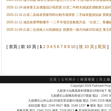
2025-11-24 綠表業主反價搵扭計唔想賣 白居二年輕夫婦誠意感動業主簽約 
2025-11-16 白居二及綠表買家同時出動市場掃貨 二手綠表盤源短缺 
2025-11-11 減息效應帶動樓市 一二手市場交投氣氛升温 「白居二」
2025-11-09 白居二合資格人仕陸續收証 慈愛苑一個月內錄10宗成交 業
[ 首頁 | 前 10 頁 |
1
2
3
4
5
6
7
8
9
10
|
後 10 頁
|
尾頁
]
主頁
|
公司簡介
|
精選樓盤
|
田土廳
Copyright 2026 Fullmark 
九龍黃大仙鳳凰新村環鳳街18號A地下 電話：232
九龍鑽石山龍蟠苑商場107號舖 電話：2345 303
九龍鑽石山斧山道185號宏景花園A2號舖 電話: 2345 2229 傳真: 
采頣花園 電話: 2345 9927 傳真: 3188 1237 ◆ 樂富 電話: 2321 
威豪花園 電話: 2345 3331 傳真: 2328 9913 ◆ 星河明居/悅庭軒 電話: 2116