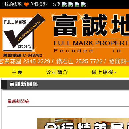
我的收藏
0
個樓盤
分享
 2345 2229 /
鑽石山 2525 7722 /
發展商一手專組 
最新新聞稿