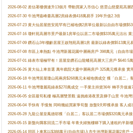
2026-08-02 差估署樓價連升13個月 帶動買家入市信心 慈雲山慈愛苑高層
2026-07-30 牛池灣嘉峰臺高層2房綠表價418萬易手 19年升值2.3倍
2026-07-23 黄大仙居屋慈安苑罕有已補地價2房單位最新以自由市場價$5
2026-07-16 瓊軒苑高層市景戶最新1房單位以居二市場價$335萬元沽出 業
2026-07-09 鑽石山3年樓齡居屋王啟翔苑高層1房 最新以綠表價$513萬元
2026-07-08 市區上車熱點 牛池灣新麗花園中層兩房戶 398萬元（自
2026-07-01 綠表市場極罕有！居屋皇鑽石山龍蟠苑高層大三房戶 $640
2026-06-26 黃大仙上車首選 萬年戲院大廈中層兩房戶 325萬元獲承接 實
2026-06-18 牛池灣居屋瓊山苑兩房$268萬元未補地價成交 獲「白居二」
2026-06-11 牛池灣瓊麗苑綠表$270萬成交 一手業主持貨36年 轉手升值逾
2026-06-05 全區最筍私樓 極高層雙景觀 遠挑維港夜景及獅子山景 牛池
2026-06-04 手快有 手慢無 同時幾組買家爭筍盤 放盤9天即獲承接 
2026-05-28 九龍公屋皇鳳德邨獲「白居二」客以居二市場價$320萬元承接
2026-05-15 新盤向隅客回流二手市場 年青夫婦無樓睇下購入連租約半新
2026-05-14 同區上車客以$388萬元(自由市場)入市牛池灣新麗花園2房戶