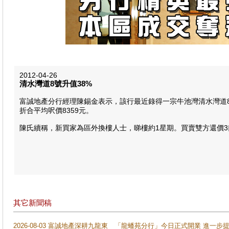
2012-04-26
清水灣道8號升值38%
富誠地產分行經理陳錫金表示，該行最近錄得一宗牛池灣清水灣道8
折合平均呎價8359元。
陳氏續稱，新買家為區外換樓人士，睇樓約1星期。買賣雙方還價3口，
其它新聞稿
2026-08-03 富誠地產深耕九龍東 「龍蟠苑分行」今日正式開業 進