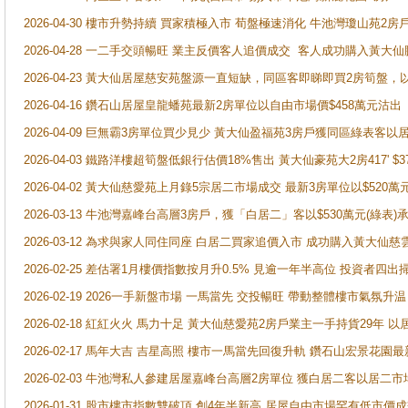
2026-04-30 樓市升勢持續 買家積極入市 荀盤極速消化 牛池灣瓊山苑2
2026-04-28 一二手交頭暢旺 業主反價客人追價成交 客人成功購入黃大仙
2026-04-23 黃大仙居屋慈安苑盤源一直短缺，同區客即睇即買2房筍盤，
2026-04-16 鑽石山居屋皇龍蟠苑最新2房單位以自由市場價$458萬元沽出
2026-04-09 巨無霸3房單位買少見少 黃大仙盈福苑3房戶獲同區綠表客以
2026-04-03 鐵路洋樓超筍盤低銀行估價18%售出 黃大仙豪苑大2房417' $
2026-04-02 黃大仙慈愛苑上月錄5宗居二市場成交 最新3房單位以$520萬
2026-03-13 牛池灣嘉峰台高層3房戶，獲「白居二」客以$530萬元(綠表)
2026-03-12 為求與家人同住同座 白居二買家追價入市 成功購入黃大仙
2026-02-25 差估署1月樓價指數按月升0.5% 見逾一年半高位 投資
2026-02-19 2026一手新盤市場 一馬當先 交投暢旺 帶動整體樓市氣氛
2026-02-18 紅紅火火 馬力十足 黃大仙慈愛苑2房戶業主一手持貨29年 以
2026-02-17 馬年大吉 吉星高照 樓市一馬當先回復升軌 鑽石山宏景花園
2026-02-03 牛池灣私人參建居屋嘉峰台高層2房單位 獲白居二客以居二市
2026-01-31 股市樓市指數雙破頂 創4年半新高 居屋自由市場罕有低市價