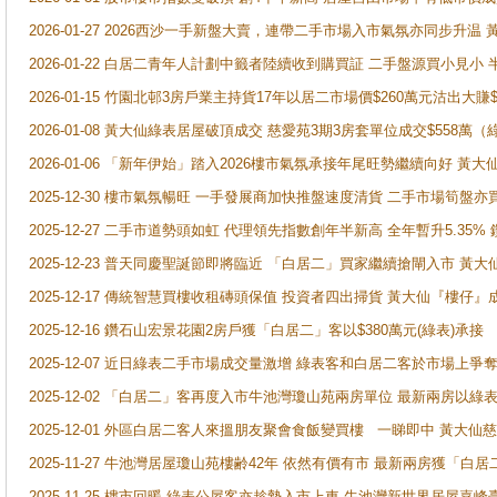
2026-01-27 2026西沙一手新盤大賣，連帶二手市場入市氣氛亦同步升
2026-01-22 白居二青年人計劃中籤者陸續收到購買証 二手盤源買小見小
2026-01-15 竹園北邨3房戶業主持貨17年以居二市場價$260萬元沽出大賺$
2026-01-08 黃大仙綠表居屋破頂成交 慈愛苑3期3房套單位成交$558萬（
2026-01-06 「新年伊始」踏入2026樓市氣氛承接年尾旺勢繼續向好 
2025-12-30 樓市氣氛暢旺 一手發展商加快推盤速度清貨 二手市場筍
2025-12-27 二手市道勢頭如虹 代理領先指數創年半新高 全年暫升5.35
2025-12-23 普天同慶聖誕節即將臨近 「白居二」買家繼續搶閘入市 黃
2025-12-17 傳統智慧買樓收租磚頭保值 投資者四出掃貨 黃大仙『樓仔』
2025-12-16 鑽石山宏景花園2房戶獲「白居二」客以$380萬元(綠表)承接
2025-12-07 近日綠表二手市場成交量激增 綠表客和白居二客於市場上
2025-12-02 「白居二」客再度入市牛池灣瓊山苑兩房單位 最新兩房以綠表
2025-12-01 外區白居二客人來搵朋友聚會食飯變買樓 一睇即中 黃大仙
2025-11-27 牛池灣居屋瓊山苑樓齢42年 依然有價有市 最新兩房獲「白居
2025-11-25 樓市回暖 綠表公屋客亦趁勢入市上車 牛池灣新世界居屋嘉