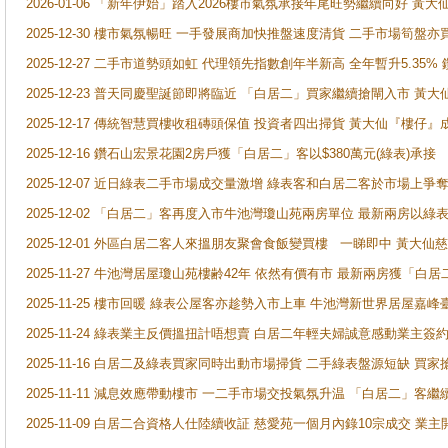
2026-01-06 「新年伊始」踏入2026樓市氣氛承接年尾旺勢繼續向好 
2025-12-30 樓市氣氛暢旺 一手發展商加快推盤速度清貨 二手市場筍
2025-12-27 二手市道勢頭如虹 代理領先指數創年半新高 全年暫升5.35
2025-12-23 普天同慶聖誕節即將臨近 「白居二」買家繼續搶閘入市 黃
2025-12-17 傳統智慧買樓收租磚頭保值 投資者四出掃貨 黃大仙『樓仔』
2025-12-16 鑽石山宏景花園2房戶獲「白居二」客以$380萬元(綠表)承接
2025-12-07 近日綠表二手市場成交量激增 綠表客和白居二客於市場上
2025-12-02 「白居二」客再度入市牛池灣瓊山苑兩房單位 最新兩房以綠表
2025-12-01 外區白居二客人來搵朋友聚會食飯變買樓 一睇即中 黃大仙
2025-11-27 牛池灣居屋瓊山苑樓齢42年 依然有價有市 最新兩房獲「白居
2025-11-25 樓市回暖 綠表公屋客亦趁勢入市上車 牛池灣新世界居屋嘉
2025-11-24 綠表業主反價搵扭計唔想賣 白居二年輕夫婦誠意感動業主簽約 
2025-11-16 白居二及綠表買家同時出動市場掃貨 二手綠表盤源短缺 
2025-11-11 減息效應帶動樓市 一二手市場交投氣氛升温 「白居二」
2025-11-09 白居二合資格人仕陸續收証 慈愛苑一個月內錄10宗成交 業