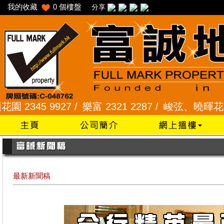
我的收藏
0
個樓盤
分享
345 9927 /
樂富 2321 2287 /
峻弦、曉暉花園 2345
最新新聞稿