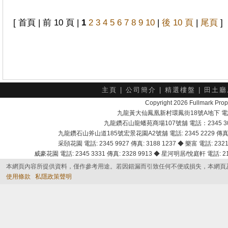
[ 首頁 | 前 10 頁 |
1
2
3
4
5
6
7
8
9
10
|
後 10 頁
|
尾頁
]
主頁
|
公司簡介
|
精選樓盤
|
田土廳
Copyright 2026 Fullmark 
九龍黃大仙鳳凰新村環鳳街18號A地下 電話：232
九龍鑽石山龍蟠苑商場107號舖 電話：2345 303
九龍鑽石山斧山道185號宏景花園A2號舖 電話: 2345 2229 傳真: 
采頣花園 電話: 2345 9927 傳真: 3188 1237 ◆ 樂富 電話: 2321 
威豪花園 電話: 2345 3331 傳真: 2328 9913 ◆ 星河明居/悅庭軒 電話: 2116
本網頁內容所提供資料，僅作參考用途。若因錯漏而引致任何不便或損失，本網頁
使用條款
私隱政策聲明