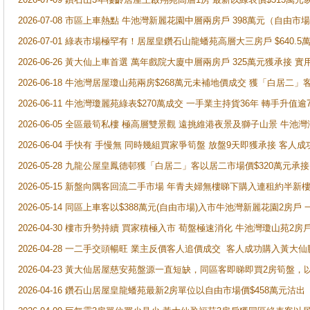
2026-07-08 市區上車熱點 牛池灣新麗花園中層兩房戶 398萬元（自
2026-07-01 綠表市場極罕有！居屋皇鑽石山龍蟠苑高層大三房戶 $640
2026-06-26 黃大仙上車首選 萬年戲院大廈中層兩房戶 325萬元獲承接 實
2026-06-18 牛池灣居屋瓊山苑兩房$268萬元未補地價成交 獲「白居二」
2026-06-11 牛池灣瓊麗苑綠表$270萬成交 一手業主持貨36年 轉手升值逾
2026-06-05 全區最筍私樓 極高層雙景觀 遠挑維港夜景及獅子山景 牛池
2026-06-04 手快有 手慢無 同時幾組買家爭筍盤 放盤9天即獲承接 
2026-05-28 九龍公屋皇鳳德邨獲「白居二」客以居二市場價$320萬元承接
2026-05-15 新盤向隅客回流二手市場 年青夫婦無樓睇下購入連租約半新
2026-05-14 同區上車客以$388萬元(自由市場)入市牛池灣新麗花園2房戶
2026-04-30 樓市升勢持續 買家積極入市 荀盤極速消化 牛池灣瓊山苑2
2026-04-28 一二手交頭暢旺 業主反價客人追價成交 客人成功購入黃大仙
2026-04-23 黃大仙居屋慈安苑盤源一直短缺，同區客即睇即買2房筍盤，
2026-04-16 鑽石山居屋皇龍蟠苑最新2房單位以自由市場價$458萬元沽出