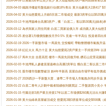
2026-04-09 巨無霸3房單位買少見少 黃大仙盈福苑3房戶獲同區綠表客以
2026-04-03 鐵路洋樓超筍盤低銀行估價18%售出 黃大仙豪苑大2房417' $
2026-04-02 黃大仙慈愛苑上月錄5宗居二市場成交 最新3房單位以$520萬
2026-03-13 牛池灣嘉峰台高層3房戶，獲「白居二」客以$530萬元(綠表)
2026-03-12 為求與家人同住同座 白居二買家追價入市 成功購入黃大仙
2026-02-25 差估署1月樓價指數按月升0.5% 見逾一年半高位 投資
2026-02-19 2026一手新盤市場 一馬當先 交投暢旺 帶動整體樓市氣氛
2026-02-18 紅紅火火 馬力十足 黃大仙慈愛苑2房戶業主一手持貨29年 以
2026-02-17 馬年大吉 吉星高照 樓市一馬當先回復升軌 鑽石山宏景花園
2026-02-03 牛池灣私人參建居屋嘉峰台高層2房單位 獲白居二客以居二市
2026-01-31 股市樓市指數雙破頂 創4年半新高 居屋自由市場罕有低市價
2026-01-27 2026西沙一手新盤大賣，連帶二手市場入市氣氛亦同步升
2026-01-22 白居二青年人計劃中籤者陸續收到購買証 二手盤源買小見小
2026-01-15 竹園北邨3房戶業主持貨17年以居二市場價$260萬元沽出大賺$
2026-01-08 黃大仙綠表居屋破頂成交 慈愛苑3期3房套單位成交$558萬（