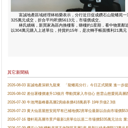
富誠地產區域經理林栢榮表示，分行近日促成鑽石山龍蟠苑一宗二
325萬元成交，折合平均呎價5613元，市場價成交。
林氏續稱，新買家為區內換樓客，睇樓約1星期，看中物業鄰近地
以304萬元購入上述單位，持貨約15年，是次轉手帳面獲利21萬元
其它新聞稿
2026-08-03 富誠地產深耕九龍東 「龍蟠苑分行」今日正式開業 進
2026-08-02 差估署樓價連升13個月 帶動買家入市信心 慈雲山慈愛苑高層
2026-07-30 牛池灣嘉峰臺高層2房綠表價418萬易手 19年升值2.3倍
2026-07-23 黄大仙居屋慈安苑罕有已補地價2房單位最新以自由市場價$5
2026-07-16 瓊軒苑高層市景戶最新1房單位以居二市場價$335萬元沽出 業
2026-07-09 鑽石山3年樓齡居屋王啟翔苑高層1房 最新以綠表價$513萬元