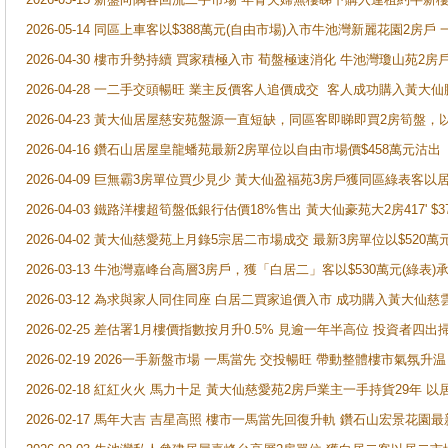
2026-05-14 同區上車客以$388萬元(自由市場)入市牛池灣新麗花園2房戶
2026-04-30 樓市升勢持續 買家積極入市 荀盤極速消化 牛池灣瓊山苑2
2026-04-28 一二手交頭暢旺 業主反價客人追價成交 客人成功購入黃大仙
2026-04-23 黃大仙居屋慈安苑盤源一直短缺，同區客即睇即買2房筍盤，
2026-04-16 鑽石山居屋皇龍蟠苑最新2房單位以自由市場價$458萬元沽出
2026-04-09 巨無霸3房單位買少見少 黃大仙盈福苑3房戶獲同區綠表客以
2026-04-03 鐵路洋樓超筍盤低銀行估價18%售出 黃大仙豪苑大2房417' $
2026-04-02 黃大仙慈愛苑上月錄5宗居二市場成交 最新3房單位以$520萬
2026-03-13 牛池灣嘉峰台高層3房戶，獲「白居二」客以$530萬元(綠表)
2026-03-12 為求與家人同住同座 白居二買家追價入市 成功購入黃大仙
2026-02-25 差估署1月樓價指數按月升0.5% 見逾一年半高位 投資
2026-02-19 2026一手新盤市場 一馬當先 交投暢旺 帶動整體樓市氣氛
2026-02-18 紅紅火火 馬力十足 黃大仙慈愛苑2房戶業主一手持貨29年 以
2026-02-17 馬年大吉 吉星高照 樓市一馬當先回復升軌 鑽石山宏景花園