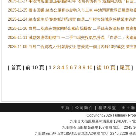
2025-11-27 牛池灣居屋瓊山苑樓齢42年 依然有價有市 最新兩房獲「白居
2025-11-25 樓市回暖 綠表公屋客亦趁勢入市上車 牛池灣新世界居屋嘉
2025-11-24 綠表業主反價搵扭計唔想賣 白居二年輕夫婦誠意感動業主簽約 
2025-11-16 白居二及綠表買家同時出動市場掃貨 二手綠表盤源短缺 
2025-11-11 減息效應帶動樓市 一二手市場交投氣氛升温 「白居二」
2025-11-09 白居二合資格人仕陸續收証 慈愛苑一個月內錄10宗成交 業
[ 首頁 | 前 10 頁 |
1
2
3
4
5
6
7
8
9
10
|
後 10 頁
|
尾頁
]
主頁
|
公司簡介
|
精選樓盤
|
田土廳
Copyright 2026 Fullmark 
九龍黃大仙鳳凰新村環鳳街18號A地下 電話：232
九龍鑽石山龍蟠苑商場107號舖 電話：2345 303
九龍鑽石山斧山道185號宏景花園A2號舖 電話: 2345 2229 傳真: 