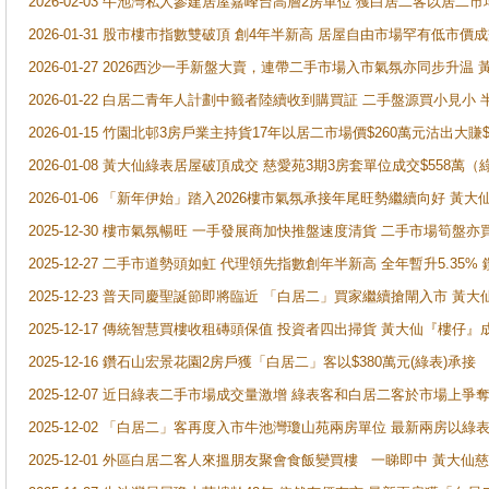
2026-02-03 牛池灣私人參建居屋嘉峰台高層2房單位 獲白居二客以居二市
2026-01-31 股市樓市指數雙破頂 創4年半新高 居屋自由市場罕有低市價
2026-01-27 2026西沙一手新盤大賣，連帶二手市場入市氣氛亦同步升
2026-01-22 白居二青年人計劃中籤者陸續收到購買証 二手盤源買小見小
2026-01-15 竹園北邨3房戶業主持貨17年以居二市場價$260萬元沽出大賺$
2026-01-08 黃大仙綠表居屋破頂成交 慈愛苑3期3房套單位成交$558萬（
2026-01-06 「新年伊始」踏入2026樓市氣氛承接年尾旺勢繼續向好 
2025-12-30 樓市氣氛暢旺 一手發展商加快推盤速度清貨 二手市場筍
2025-12-27 二手市道勢頭如虹 代理領先指數創年半新高 全年暫升5.35
2025-12-23 普天同慶聖誕節即將臨近 「白居二」買家繼續搶閘入市 黃
2025-12-17 傳統智慧買樓收租磚頭保值 投資者四出掃貨 黃大仙『樓仔』
2025-12-16 鑽石山宏景花園2房戶獲「白居二」客以$380萬元(綠表)承接
2025-12-07 近日綠表二手市場成交量激增 綠表客和白居二客於市場上
2025-12-02 「白居二」客再度入市牛池灣瓊山苑兩房單位 最新兩房以綠表
2025-12-01 外區白居二客人來搵朋友聚會食飯變買樓 一睇即中 黃大仙