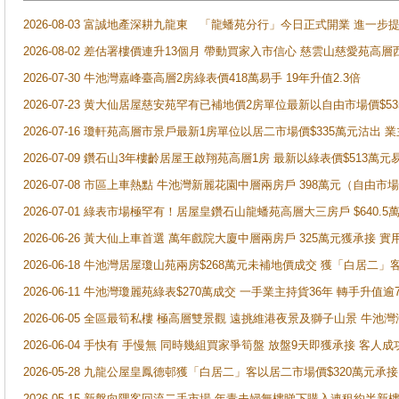
2026-08-03 富誠地產深耕九龍東 「龍蟠苑分行」今日正式開業 進
2026-08-02 差估署樓價連升13個月 帶動買家入市信心 慈雲山慈愛苑高層
2026-07-30 牛池灣嘉峰臺高層2房綠表價418萬易手 19年升值2.3倍
2026-07-23 黄大仙居屋慈安苑罕有已補地價2房單位最新以自由市場價$5
2026-07-16 瓊軒苑高層市景戶最新1房單位以居二市場價$335萬元沽出 業
2026-07-09 鑽石山3年樓齡居屋王啟翔苑高層1房 最新以綠表價$513萬元
2026-07-08 市區上車熱點 牛池灣新麗花園中層兩房戶 398萬元（自
2026-07-01 綠表市場極罕有！居屋皇鑽石山龍蟠苑高層大三房戶 $640
2026-06-26 黃大仙上車首選 萬年戲院大廈中層兩房戶 325萬元獲承接 實
2026-06-18 牛池灣居屋瓊山苑兩房$268萬元未補地價成交 獲「白居二」
2026-06-11 牛池灣瓊麗苑綠表$270萬成交 一手業主持貨36年 轉手升值逾
2026-06-05 全區最筍私樓 極高層雙景觀 遠挑維港夜景及獅子山景 牛池
2026-06-04 手快有 手慢無 同時幾組買家爭筍盤 放盤9天即獲承接 
2026-05-28 九龍公屋皇鳳德邨獲「白居二」客以居二市場價$320萬元承接
2026-05-15 新盤向隅客回流二手市場 年青夫婦無樓睇下購入連租約半新