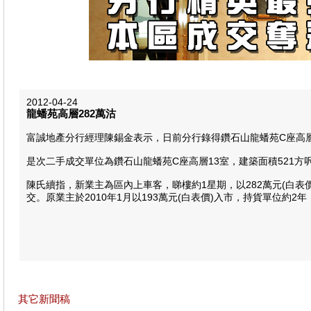
2012-04-24
龍蟠苑高層282萬沽
富誠地產分行經理陳錫金表示，日前分行錄得鑽石山龍蟠苑C座高層1
是次二手成交單位為鑽石山龍蟠苑C座高層13室，建築面積521方
陳氏續指，新業主為區內上車客，睇樓約1星期，以282萬元(白表
交。原業主於2010年1月以193萬元(白表價)入市，持貨單位約2
其它新聞稿