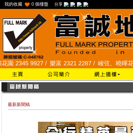
我的收藏
0
個樓盤
分享
345 9927 /
樂富 2321 2287 /
峻弦、曉暉花園 2345
最新新聞稿