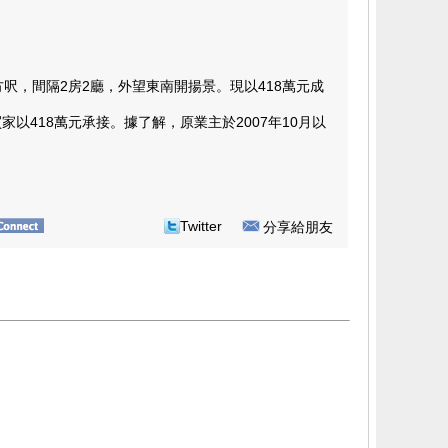
，間隔2房2廳，外望東南開揚景。現以418萬元成
418萬元承接。據了解，原業主於2007年10月以
Twitter
分享給朋友