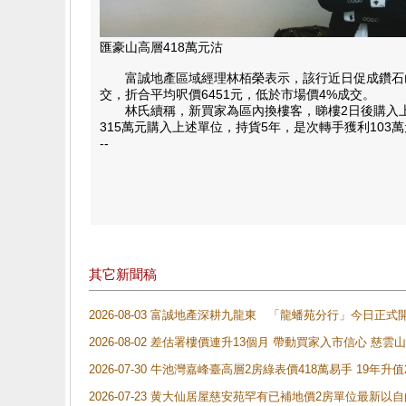
匯豪山高層418萬元​沽
富誠地產區域經理林栢榮表示，該行近日促成鑽石山匯
交，折合平均呎價6451元，低於市場價4%成交。
林氏續稱，新買家為區內換樓客，睇樓2日後購入上址作
315萬元購入上述單位，持貨5年，是次轉手獲利103萬
--
其它新聞稿
2026-08-03 富誠地產深耕九龍東 「龍蟠苑分行」今日
2026-08-02 差估署樓價連升13個月 帶動買家入市信心 慈
2026-07-30 牛池灣嘉峰臺高層2房綠表價418萬易手 19年升值
2026-07-23 黄大仙居屋慈安苑罕有已補地價2房單位最新以