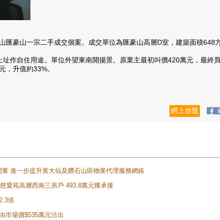
豪山一宗二手成交個案。成交單位為匯豪山高層D室，建築面積648方呎
自住用途。單位外望東南開揚景。原業主最初叫價420萬元，最終買家以
元，升值約33%。
網上放盤
正式開業 進一步提升黃大仙及鑽石山區物業代理服務網絡
雲山慈愛苑高層西南三房戶 493.8萬元獲承接
2.3倍
自由市場價$535萬元沽出