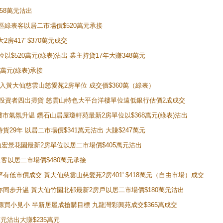
458萬元沽出
獲同區綠表客以居二市場價$520萬元承接
房417' $370萬元成交
位以$520萬元(綠表)沽出 業主持貨17年大賺348萬元
0萬元(綠表)承接
功購入黃大仙慈雲山慈愛苑2房單位 成交價$360萬（綠表）
年半高位 投資者四出掃貨 慈雲山特色大平台洋樓單位遠低銀行估價2成成交
動整體樓市氣氛升温 鑽石山居屋瓊軒苑最新2房單位以$368萬元(綠表)沽出
持貨29年 以居二市場價$341萬元沽出 大賺$247萬元
鑽石山宏景花園最新2房單位以居二市場價$405萬元沽出
居二客以居二市場價$480萬元承接
場罕有低市價成交 黃大仙慈雲山慈愛苑2房401' $418萬元（自由市場）成交
氣氛亦同步升温 黃大仙竹園北邨最新2房戶以居二市場價$180萬元沽出
手盤源買小見小 半新居屋成搶購目標 九龍灣彩興苑成交$365萬成交
萬元沽出大賺$235萬元