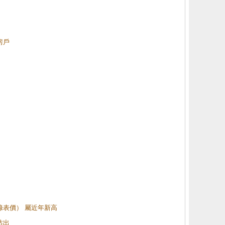
房戶
（綠表價） 屬近年新高
沽出