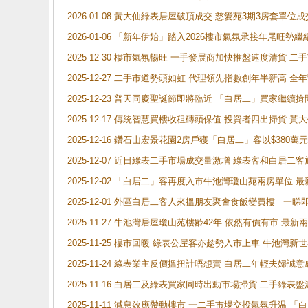
2026-01-08 黃大仙綠表居屋破頂成交 慈愛苑3期3房套單位成
2026-01-06 「新年伊始」踏入2026樓市氣氛承接年尾旺
2025-12-30 樓市氣氛暢旺 一手發展商加快推盤速度清貨
2025-12-27 二手市道勢頭如虹 代理領先指數創年半新高 全
2025-12-23 普天同慶聖誕節即將臨近 「白居二」買家繼
2025-12-17 傳統智慧買樓收租磚頭保值 投資者四出掃貨 
2025-12-16 鑽石山宏景花園2房戶獲「白居二」客以$380萬元
2025-12-07 近日綠表二手市場成交量激增 綠表客和白居
2025-12-02 「白居二」客再度入市牛池灣瓊山苑兩房單位 
2025-12-01 外區白居二客人來搵朋友聚會食飯變買樓 一睇
2025-11-27 牛池灣居屋瓊山苑樓齢42年 依然有價有市 最
2025-11-25 樓市回暖 綠表公屋客亦趁勢入市上車 牛池
2025-11-24 綠表業主反價搵扭計唔想賣 白居二年輕夫婦誠意
2025-11-16 白居二及綠表買家同時出動市場掃貨 二手綠
2025-11-11 減息效應帶動樓市 一二手市場交投氣氛升温