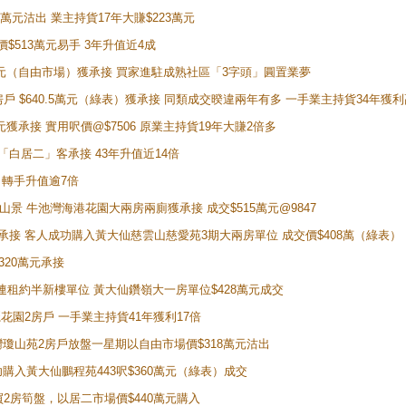
5萬元沽出 業主持貨17年大賺$223萬元
價$513萬元易手 3年升值近4成
398萬元（自由市場）獲承接 買家進駐成熟社區「3字頭」圓置業夢
房戶 $640.5萬元（綠表）獲承接 同類成交暌違兩年有多 一手業主持貨34年獲利
萬元獲承接 實用呎價@$7506 原業主持貨19年大賺2倍多
 獲「白居二」客承接 43年升值近14倍
年 轉手升值逾7倍
子山景 牛池灣海港花園大兩房兩廁獲承接 成交$515萬元@9847
天即獲承接 客人成功購入黃大仙慈雲山慈愛苑3期大兩房單位 成交價$408萬（綠表）
320萬元承接
購入連租約半新樓單位 黃大仙鑽嶺大一房單位$428萬元成交
新麗花園2房戶 一手業主持貨41年獲利17倍
牛池灣瓊山苑2房戶放盤一星期以自由市場價$318萬元沽出
成功購入黃大仙鵬程苑443呎$360萬元（綠表）成交
即買2房筍盤，以居二市場價$440萬元購入