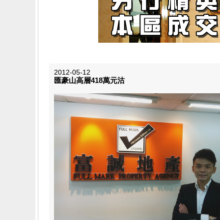
2012-05-12
匯豪山高層418萬元​沽