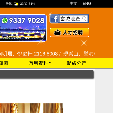
中文
|
ENG
天氣:
33°C
61%
軒 2116 8008 /
現崇山、譽港灣 2345 9926 /