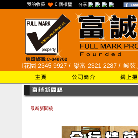
我的收藏
0
個樓盤
分享
花園 2345 9927 /
樂富 2321 2287 /
峻弦、曉暉花園 
最新新聞稿