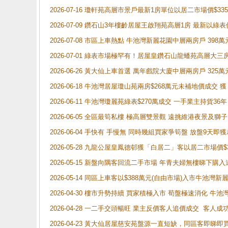
2026-07-16 瓊軒苑高層市景戶最新1房單位以居二市場價$33
2026-07-09 鑽石山3年樓齡居屋王啟翔苑高層1房 最新以綠表
2026-07-08 市區上車熱點 牛池灣新麗花園中層兩房戶 
2026-07-01 綠表市場極罕有！居屋皇鑽石山龍蟠苑高層大三
2026-06-26 黃大仙上車首選 萬年戲院大廈中層兩房戶 325
2026-06-18 牛池灣居屋瓊山苑兩房$268萬元未補地價成交
2026-06-11 牛池灣瓊麗苑綠表$270萬成交 一手業主持貨36
2026-06-05 全區最筍私樓 極高層雙景觀 遠挑維港夜景及獅
2026-06-04 手快有 手慢無 同時幾組買家爭筍盤 放盤9
2026-05-28 九龍公屋皇鳳德邨獲「白居二」客以居二市場價$
2026-05-15 新盤向隅客回流二手市場 年青夫婦無樓睇下
2026-05-14 同區上車客以$388萬元(自由市場)入市牛池灣
2026-04-30 樓市升勢持續 買家積極入市 荀盤極速消化 
2026-04-28 一二手交頭暢旺 業主反價客人追價成交 客人
2026-04-23 黃大仙居屋慈安苑盤源一直短缺，同區客即睇