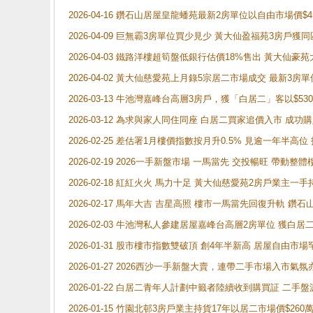
2026-04-16 鑽石山居屋皇龍蟠苑最新2房單位以自由市場價$
2026-04-09 巨無霸3房單位買少見少 黃大仙盈福苑3房戶
2026-04-03 鐵路洋樓超筍盤低銀行估價18%售出 黃大仙豪苑大2
2026-04-02 黃大仙慈愛苑上月錄5宗居二市場成交 最新3房單
2026-03-13 牛池灣嘉峰台高層3房戶，獲「白居二」客以$53
2026-03-12 為求與家人同住同座 白居二買家追價入市 成
2026-02-25 差估署1月樓價指數按月升0.5% 見逾一
2026-02-19 2026一手新盤市場 一馬當先 交投暢旺 帶
2026-02-18 紅紅火火 馬力十足 黃大仙慈愛苑2房戶業主一手
2026-02-17 馬年大吉 吉星高照 樓市一馬當先回復升軌 
2026-02-03 牛池灣私人參建居屋嘉峰台高層2房單位 獲白
2026-01-31 股市樓市指數雙破頂 創4年半新高 居屋自由市
2026-01-27 2026西沙一手新盤大賣，連帶二手市場入市
2026-01-22 白居二青年人計劃中籤者陸續收到購買証 二
2026-01-15 竹園北邨3房戶業主持貨17年以居二市場價$260