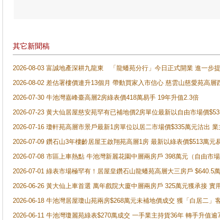
其它新聞稿
2026-08-03 富誠地產深耕九龍東 「龍蟠苑分行」今日正式開業 進
2026-08-02 差估署樓價連升13個月 帶動買家入市信心 慈雲山慈愛苑高層
2026-07-30 牛池灣嘉峰臺高層2房綠表價418萬易手 19年升值2.3倍
2026-07-23 黄大仙居屋慈安苑罕有已補地價2房單位最新以自由市場價$5
2026-07-16 瓊軒苑高層市景戶最新1房單位以居二市場價$335萬元沽出 業
2026-07-09 鑽石山3年樓齡居屋王啟翔苑高層1房 最新以綠表價$513萬元
2026-07-08 市區上車熱點 牛池灣新麗花園中層兩房戶 398萬元（自
2026-07-01 綠表市場極罕有！居屋皇鑽石山龍蟠苑高層大三房戶 $640
2026-06-26 黃大仙上車首選 萬年戲院大廈中層兩房戶 325萬元獲承接 實
2026-06-18 牛池灣居屋瓊山苑兩房$268萬元未補地價成交 獲「白居二」
2026-06-11 牛池灣瓊麗苑綠表$270萬成交 一手業主持貨36年 轉手升值逾