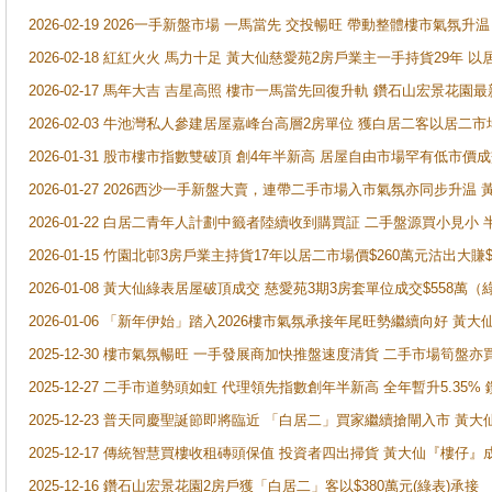
2026-02-19 2026一手新盤市場 一馬當先 交投暢旺 帶動整體樓市氣氛
2026-02-18 紅紅火火 馬力十足 黃大仙慈愛苑2房戶業主一手持貨29年 以
2026-02-17 馬年大吉 吉星高照 樓市一馬當先回復升軌 鑽石山宏景花園
2026-02-03 牛池灣私人參建居屋嘉峰台高層2房單位 獲白居二客以居二市
2026-01-31 股市樓市指數雙破頂 創4年半新高 居屋自由市場罕有低市價
2026-01-27 2026西沙一手新盤大賣，連帶二手市場入市氣氛亦同步升
2026-01-22 白居二青年人計劃中籤者陸續收到購買証 二手盤源買小見小
2026-01-15 竹園北邨3房戶業主持貨17年以居二市場價$260萬元沽出大賺$
2026-01-08 黃大仙綠表居屋破頂成交 慈愛苑3期3房套單位成交$558萬（
2026-01-06 「新年伊始」踏入2026樓市氣氛承接年尾旺勢繼續向好 
2025-12-30 樓市氣氛暢旺 一手發展商加快推盤速度清貨 二手市場筍
2025-12-27 二手市道勢頭如虹 代理領先指數創年半新高 全年暫升5.35
2025-12-23 普天同慶聖誕節即將臨近 「白居二」買家繼續搶閘入市 黃
2025-12-17 傳統智慧買樓收租磚頭保值 投資者四出掃貨 黃大仙『樓仔』
2025-12-16 鑽石山宏景花園2房戶獲「白居二」客以$380萬元(綠表)承接