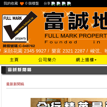
我的收藏
0
個樓盤
分享
園 2345 9927 /
樂富 2321 2287 /
峻弦、曉暉花園 2
最新新聞稿