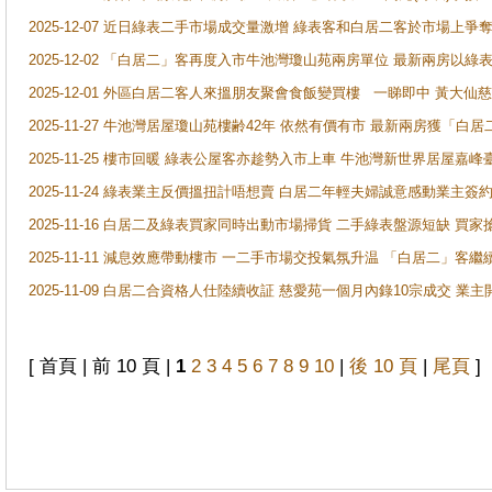
2025-12-07 近日綠表二手市場成交量激增 綠表客和白居二客於市場上
2025-12-02 「白居二」客再度入市牛池灣瓊山苑兩房單位 最新兩房以綠表
2025-12-01 外區白居二客人來搵朋友聚會食飯變買樓 一睇即中 黃大仙
2025-11-27 牛池灣居屋瓊山苑樓齢42年 依然有價有市 最新兩房獲「白居
2025-11-25 樓市回暖 綠表公屋客亦趁勢入市上車 牛池灣新世界居屋嘉
2025-11-24 綠表業主反價搵扭計唔想賣 白居二年輕夫婦誠意感動業主簽約 
2025-11-16 白居二及綠表買家同時出動市場掃貨 二手綠表盤源短缺 
2025-11-11 減息效應帶動樓市 一二手市場交投氣氛升温 「白居二」
2025-11-09 白居二合資格人仕陸續收証 慈愛苑一個月內錄10宗成交 業
[ 首頁 | 前 10 頁 |
1
2
3
4
5
6
7
8
9
10
|
後 10 頁
|
尾頁
]