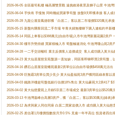
2026-06-05 全區最筍私樓 極高層雙景觀 遠挑維港夜景及獅子山景 牛池
2026-06-04 手快有 手慢無 同時幾組買家爭筍盤 放盤9天即獲承接 
2026-05-28 九龍公屋皇鳳德邨獲「白居二」客以居二市場價$320萬元承接
2026-05-15 新盤向隅客回流二手市場 年青夫婦無樓睇下購入連租約半新
2026-05-14 同區上車客以$388萬元(自由市場)入市牛池灣新麗花園2房戶
2026-04-30 樓市升勢持續 買家積極入市 荀盤極速消化 牛池灣瓊山苑2
2026-04-28 一二手交頭暢旺 業主反價客人追價成交 客人成功購入黃大仙
2026-04-23 黃大仙居屋慈安苑盤源一直短缺，同區客即睇即買2房筍盤，
2026-04-16 鑽石山居屋皇龍蟠苑最新2房單位以自由市場價$458萬元沽出
2026-04-09 巨無霸3房單位買少見少 黃大仙盈福苑3房戶獲同區綠表客以
2026-04-03 鐵路洋樓超筍盤低銀行估價18%售出 黃大仙豪苑大2房417' $
2026-04-02 黃大仙慈愛苑上月錄5宗居二市場成交 最新3房單位以$520萬
2026-03-13 牛池灣嘉峰台高層3房戶，獲「白居二」客以$530萬元(綠表)
2026-03-12 為求與家人同住同座 白居二買家追價入市 成功購入黃大仙
2026-02-25 差估署1月樓價指數按月升0.5% 見逾一年半高位 投資