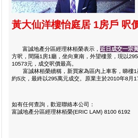
黃大仙洋樓怡庭居 1房戶 呎價
富誠地產分區經理林栢榮表示，
近日成交一宗
方呎，間隔1房1廳，坐向東南，外望樓景，現以29
10573元，成交呎價最高。
富誠林栢榮續稱，新買家為區內上車客，睇樓1星期
約5次，最終以295萬元成交。原業主於2010年8月
如有任何查詢，歡迎聯絡本公司：
富誠地產分區經理林栢榮(ERIC LAM) 8100 6192