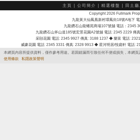
主頁
|
公司簡介
|
精選樓盤
|
田土廳
Copyright 2026 Fullmark 
九龍黃大仙鳳凰新村環鳳街18號A地下 電話：232
九龍鑽石山龍蟠苑商場107號舖 電話：2345 303
九龍鑽石山斧山道185號宏景花園A2號舖 電話: 2345 2229 傳真: 
采頣花園 電話: 2345 9927 傳真: 3188 1237 ◆ 樂富 電話: 2321 
威豪花園 電話: 2345 3331 傳真: 2328 9913 ◆ 星河明居/悅庭軒 電話: 2116
本網頁內容所提供資料，僅作參考用途。若因錯漏而引致任何不便或損失，本網頁
使用條款
私隱政策聲明