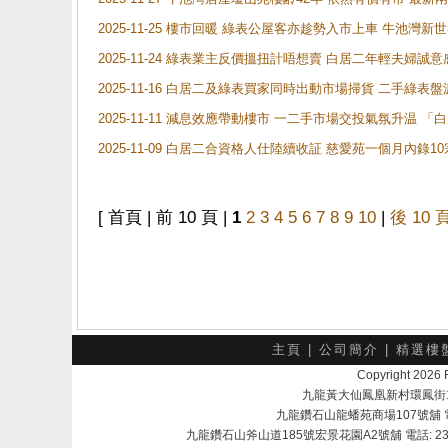
2025-11-25 樓市回暖 綠表公屋客亦趁勢入市上車 牛池
2025-11-24 綠表業主反價搵扭計唔想賣 白居二年輕夫婦誠意
2025-11-16 白居二及綠表買家同時出動市場掃貨 二手綠
2025-11-11 減息效應帶動樓市 一二手市場交投氣氛升温
2025-11-09 白居二合資格人仕陸續收証 慈愛苑一個月內錄
[ 首頁 | 前 10 頁 |
1
2
3
4
5
6
7
8
9
10
|
後 10 
主頁
|
公司簡介
|
精選樓
Copyright 202
九龍黃大仙鳳凰新村環鳳街18號A
九龍鑽石山龍蟠苑商場107號舖 電話：
九龍鑽石山斧山道185號宏景花園A2號舖 電話: 2345 