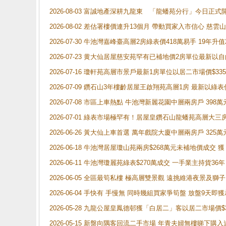
2026-08-03 富誠地產深耕九龍東 「龍蟠苑分行」今日
2026-08-02 差估署樓價連升13個月 帶動買家入市信心 慈
2026-07-30 牛池灣嘉峰臺高層2房綠表價418萬易手 19年升值
2026-07-23 黄大仙居屋慈安苑罕有已補地價2房單位最新以
2026-07-16 瓊軒苑高層市景戶最新1房單位以居二市場價$33
2026-07-09 鑽石山3年樓齡居屋王啟翔苑高層1房 最新以綠表
2026-07-08 市區上車熱點 牛池灣新麗花園中層兩房戶 
2026-07-01 綠表市場極罕有！居屋皇鑽石山龍蟠苑高層大三
2026-06-26 黃大仙上車首選 萬年戲院大廈中層兩房戶 325
2026-06-18 牛池灣居屋瓊山苑兩房$268萬元未補地價成交
2026-06-11 牛池灣瓊麗苑綠表$270萬成交 一手業主持貨36
2026-06-05 全區最筍私樓 極高層雙景觀 遠挑維港夜景及獅
2026-06-04 手快有 手慢無 同時幾組買家爭筍盤 放盤9
2026-05-28 九龍公屋皇鳳德邨獲「白居二」客以居二市場價$
2026-05-15 新盤向隅客回流二手市場 年青夫婦無樓睇下