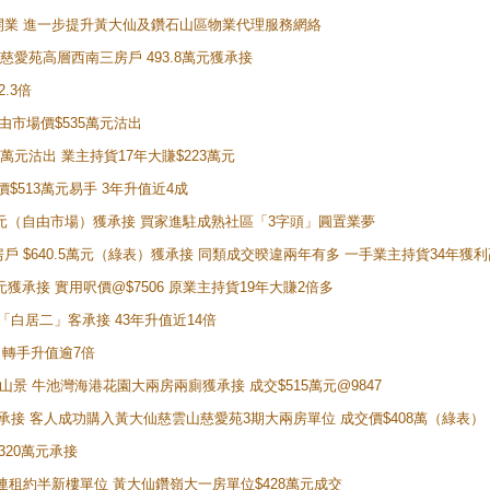
正式開業 進一步提升黃大仙及鑽石山區物業代理服務網絡
雲山慈愛苑高層西南三房戶 493.8萬元獲承接
2.3倍
自由市場價$535萬元沽出
5萬元沽出 業主持貨17年大賺$223萬元
價$513萬元易手 3年升值近4成
398萬元（自由市場）獲承接 買家進駐成熟社區「3字頭」圓置業夢
房戶 $640.5萬元（綠表）獲承接 同類成交暌違兩年有多 一手業主持貨34年獲利
萬元獲承接 實用呎價@$7506 原業主持貨19年大賺2倍多
 獲「白居二」客承接 43年升值近14倍
年 轉手升值逾7倍
子山景 牛池灣海港花園大兩房兩廁獲承接 成交$515萬元@9847
天即獲承接 客人成功購入黃大仙慈雲山慈愛苑3期大兩房單位 成交價$408萬（綠表）
320萬元承接
購入連租約半新樓單位 黃大仙鑽嶺大一房單位$428萬元成交