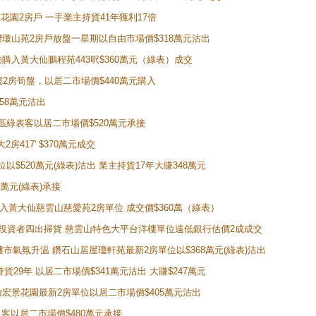
新麗花園2房戶 一手業主持貨41年獲利17倍
牛池灣瓊山苑2房戶放盤一星期以自由市場價$318萬元沽出
成功購入黃大仙鵬程苑443呎$360萬元（綠表）成交
即買2房筍盤，以居二市場價$440萬元購入
458萬元沽出
獲同區綠表客以居二市場價$520萬元承接
房417' $370萬元成交
位以$520萬元(綠表)沽出 業主持貨17年大賺348萬元
0萬元(綠表)承接
功購入黃大仙慈雲山慈愛苑2房單位 成交價$360萬（綠表）
年半高位 投資者四出掃貨 慈雲山特色大平台洋樓單位遠低銀行估價2成成交
動整體樓市氣氛升温 鑽石山居屋瓊軒苑最新2房單位以$368萬元(綠表)沽出
持貨29年 以居二市場價$341萬元沽出 大賺$247萬元
鑽石山宏景花園最新2房單位以居二市場價$405萬元沽出
居二客以居二市場價$480萬元承接