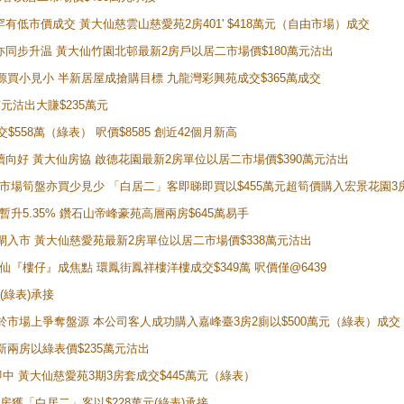
場罕有低市價成交 黃大仙慈雲山慈愛苑2房401' $418萬元（自由市場）成交
氣氛亦同步升温 黃大仙竹園北邨最新2房戶以居二市場價$180萬元沽出
手盤源買小見小 半新居屋成搶購目標 九龍灣彩興苑成交$365萬成交
萬元沽出大賺$235萬元
交$558萬（綠表） 呎價$8585 創近42個月新高
勢繼續向好 黃大仙房協 啟德花園最新2房單位以居二市場價$390萬元沽出
 二手市場筍盤亦買少見少 「白居二」客即睇即買以$455萬元超筍價購入宏景花園3
年暫升5.35% 鑽石山帝峰豪苑高層兩房$645萬易手
續搶閘入市 黃大仙慈愛苑最新2房單位以居二市場價$338萬元沽出
黃大仙『樓仔』成焦點 環鳳街鳳祥樓洋樓成交$349萬 呎價僅@6439
(綠表)承接
二客於市場上爭奪盤源 本公司客人成功購入嘉峰臺3房2廁以$500萬元（綠表）成交
最新兩房以綠表價$235萬元沽出
即中 黃大仙慈愛苑3期3房套成交$445萬元（綠表）
新兩房獲「白居二」客以$228萬元(綠表)承接