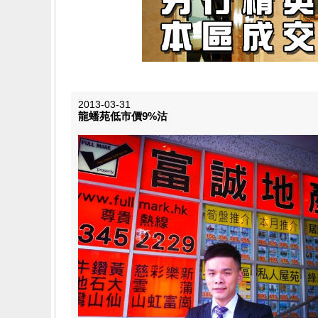
2013-03-31
龍蟠苑低市價9%沽