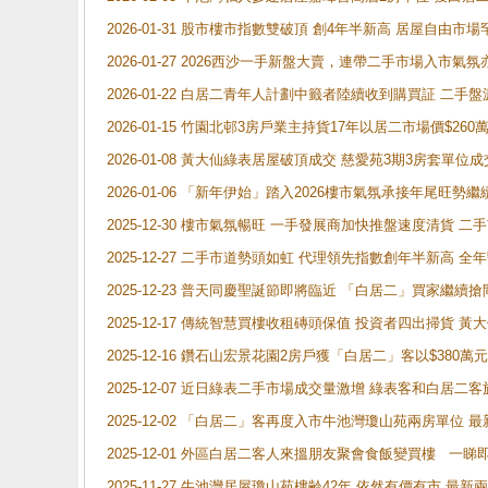
2026-01-31 股市樓市指數雙破頂 創4年半新高 居屋自由市
2026-01-27 2026西沙一手新盤大賣，連帶二手市場入市
2026-01-22 白居二青年人計劃中籤者陸續收到購買証 二
2026-01-15 竹園北邨3房戶業主持貨17年以居二市場價$260
2026-01-08 黃大仙綠表居屋破頂成交 慈愛苑3期3房套單位成
2026-01-06 「新年伊始」踏入2026樓市氣氛承接年尾旺
2025-12-30 樓市氣氛暢旺 一手發展商加快推盤速度清貨
2025-12-27 二手市道勢頭如虹 代理領先指數創年半新高 全
2025-12-23 普天同慶聖誕節即將臨近 「白居二」買家繼
2025-12-17 傳統智慧買樓收租磚頭保值 投資者四出掃貨 
2025-12-16 鑽石山宏景花園2房戶獲「白居二」客以$380萬元
2025-12-07 近日綠表二手市場成交量激增 綠表客和白居
2025-12-02 「白居二」客再度入市牛池灣瓊山苑兩房單位 
2025-12-01 外區白居二客人來搵朋友聚會食飯變買樓 一睇
2025-11-27 牛池灣居屋瓊山苑樓齢42年 依然有價有市 最