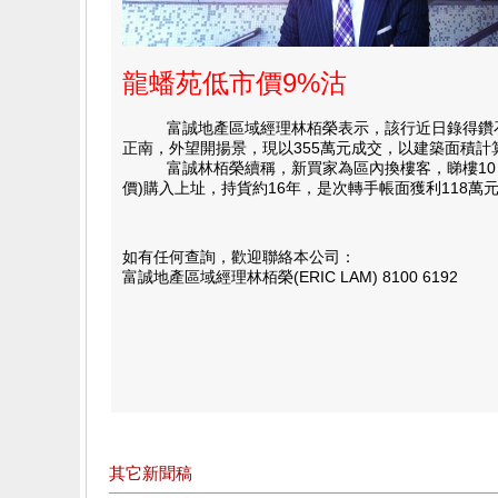
龍蟠苑低市價9%沽
富誠地產區域經理林栢榮表示，該行近日錄得鑽石山龍
正南，外望開揚景，現以355萬元成交，以建築面積計算
富誠林栢榮續稱，新買家為區內換樓客，睇樓10日，以
價)購入上址，持貨約16年，是次轉手帳面獲利118萬
如有任何查詢，歡迎聯絡本公司：
富誠地產區域經理林栢榮(ERIC LAM) 8100 6192
其它新聞稿