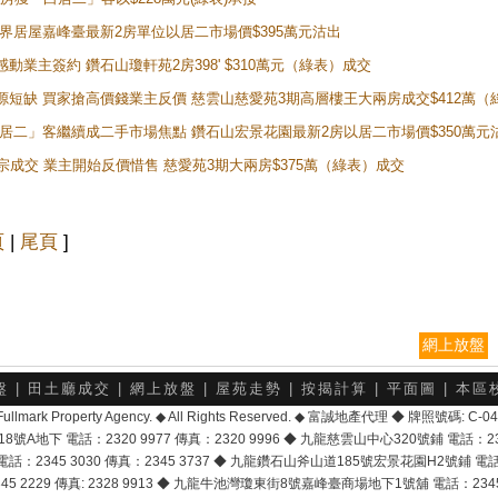
灣新世界居屋嘉峰臺最新2房單位以居二市場價$395萬元沽出
感動業主簽約 鑽石山瓊軒苑2房398' $310萬元（綠表）成交
表盤源短缺 買家搶高價錢業主反價 慈雲山慈愛苑3期高層樓王大兩房成交$412萬
 「白居二」客繼續成二手市場焦點 鑽石山宏景花園最新2房以居二市場價$350萬元
10宗成交 業主開始反價惜售 慈愛苑3期大兩房$375萬（綠表）成交
頁
|
尾頁
]
網上放盤
盤
|
田土廳成交
|
網上放盤
|
屋苑走勢
|
按揭計算
|
平面圖
|
本區
6 Fullmark Property Agency. ◆ All Rights Reserved. ◆ 富誠地產代理 ◆ 牌照號碼: C
地下 電話：2320 9977 傳真：2320 9996 ◆ 九龍慈雲山中心320號鋪 電話：2328 
2345 3030 傳真：2345 3737 ◆ 九龍鑽石山斧山道185號宏景花園H2號鋪 電話：25
2229 傳真: 2328 9913 ◆ 九龍牛池灣瓊東街8號嘉峰臺商場地下1號舖 電話：2345 168