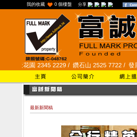
我的收藏
0
個樓盤
分享
園 2345 2229 /
鑽石山 2525 7722 /
發展商一手專組
最新新聞稿