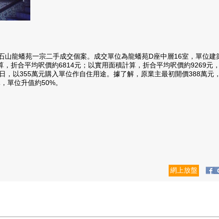
蟠苑一宗二手成交個案。成交單位為龍蟠苑D座中層16室，單位建築面積
，折合平均呎價約6814元；以實用面積計算，折合平均呎價約9269元
355萬元購入單位作自住用途。據了解，原業主最初開價388萬元，議價
元，單位升值約50%。
網上放盤