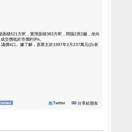
521方呎，實用面積383方呎，間隔2房2廳，坐向
，成交價低於市價約9%。
4口。據了解，原業主於1997年2月237萬元(白表
Twitter
分享給朋友