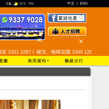
中文
|
ENG
天氣:
32°C
73%
 2287 /
峻弦、曉暉花園 2345 1286 /
威豪花園 2345