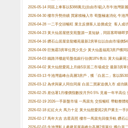
2026-05-14 同區上車客以$388萬元(自由市場)入市牛池灣
2026-04-30 樓市升勢持續 買家積極入市 荀盤極速消化 
2026-04-28 一二手交頭暢旺 業主反價客人追價成交 客人
2026-04-23 黃大仙居屋慈安苑盤源一直短缺，同區客即睇
2026-04-16 鑽石山居屋皇龍蟠苑最新2房單位以自由市場價$
2026-04-09 巨無霸3房單位買少見少 黃大仙盈福苑3房戶
2026-04-03 鐵路洋樓超筍盤低銀行估價18%售出 黃大仙豪苑大2
2026-04-02 黃大仙慈愛苑上月錄5宗居二市場成交 最新3房單
2026-03-13 牛池灣嘉峰台高層3房戶，獲「白居二」客以$53
2026-03-12 為求與家人同住同座 白居二買家追價入市 成
2026-02-25 差估署1月樓價指數按月升0.5% 見逾一
2026-02-19 2026一手新盤市場 一馬當先 交投暢旺 帶
2026-02-18 紅紅火火 馬力十足 黃大仙慈愛苑2房戶業主一手
2026-02-17 馬年大吉 吉星高照 樓市一馬當先回復升軌 
2026-02-03 牛池灣私人參建居屋嘉峰台高層2房單位 獲白