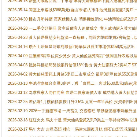
2026-05-15 新盤向隅客回流二手市場 年青夫婦無樓睇下購入連租約半新
2026-05-14 同區上車客以$388萬元(自由市場)入市牛池灣新麗花園2房戶
2026-04-30 樓市升勢持續 買家積極入市 荀盤極速消化 牛池灣瓊山苑2
2026-04-28 一二手交頭暢旺 業主反價客人追價成交 客人成功購入黃大仙
2026-04-23 黃大仙居屋慈安苑盤源一直短缺，同區客即睇即買2房筍盤，
2026-04-16 鑽石山居屋皇龍蟠苑最新2房單位以自由市場價$458萬元沽出
2026-04-09 巨無霸3房單位買少見少 黃大仙盈福苑3房戶獲同區綠表客以
2026-04-03 鐵路洋樓超筍盤低銀行估價18%售出 黃大仙豪苑大2房417' $
2026-04-02 黃大仙慈愛苑上月錄5宗居二市場成交 最新3房單位以$520萬
2026-03-13 牛池灣嘉峰台高層3房戶，獲「白居二」客以$530萬元(綠表)
2026-03-12 為求與家人同住同座 白居二買家追價入市 成功購入黃大仙
2026-02-25 差估署1月樓價指數按月升0.5% 見逾一年半高位 投資
2026-02-19 2026一手新盤市場 一馬當先 交投暢旺 帶動整體樓市氣氛
2026-02-18 紅紅火火 馬力十足 黃大仙慈愛苑2房戶業主一手持貨29年 以
2026-02-17 馬年大吉 吉星高照 樓市一馬當先回復升軌 鑽石山宏景花園