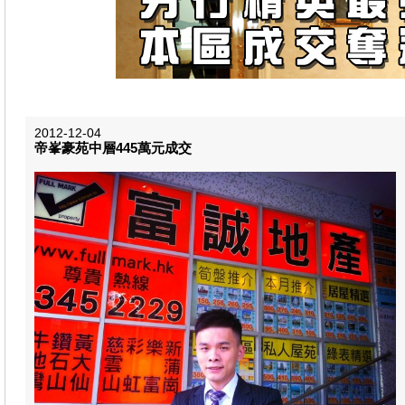
2012-12-04
帝峯豪苑中層445萬元成交