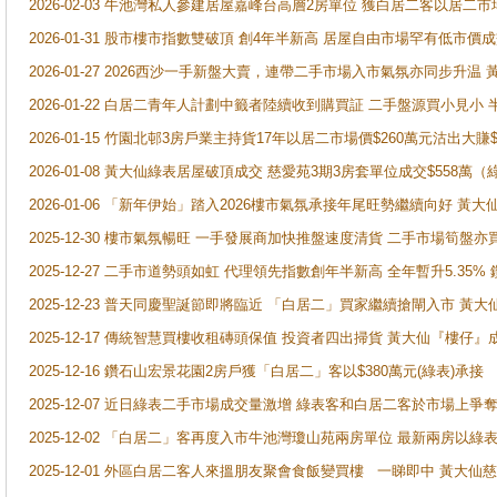
2026-02-03 牛池灣私人參建居屋嘉峰台高層2房單位 獲白居二客以居二市
2026-01-31 股市樓市指數雙破頂 創4年半新高 居屋自由市場罕有低市價
2026-01-27 2026西沙一手新盤大賣，連帶二手市場入市氣氛亦同步升
2026-01-22 白居二青年人計劃中籤者陸續收到購買証 二手盤源買小見小
2026-01-15 竹園北邨3房戶業主持貨17年以居二市場價$260萬元沽出大賺$
2026-01-08 黃大仙綠表居屋破頂成交 慈愛苑3期3房套單位成交$558萬（
2026-01-06 「新年伊始」踏入2026樓市氣氛承接年尾旺勢繼續向好 
2025-12-30 樓市氣氛暢旺 一手發展商加快推盤速度清貨 二手市場筍
2025-12-27 二手市道勢頭如虹 代理領先指數創年半新高 全年暫升5.35
2025-12-23 普天同慶聖誕節即將臨近 「白居二」買家繼續搶閘入市 黃
2025-12-17 傳統智慧買樓收租磚頭保值 投資者四出掃貨 黃大仙『樓仔』
2025-12-16 鑽石山宏景花園2房戶獲「白居二」客以$380萬元(綠表)承接
2025-12-07 近日綠表二手市場成交量激增 綠表客和白居二客於市場上
2025-12-02 「白居二」客再度入市牛池灣瓊山苑兩房單位 最新兩房以綠表
2025-12-01 外區白居二客人來搵朋友聚會食飯變買樓 一睇即中 黃大仙