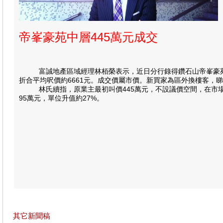
帝峯豪苑中層445萬元成交
富誠地產區域經理林栢榮表示，近日分行錄得鑽石山帝峯豪苑中層
折合平均呎價約6661元。成交價屬市價。新買家為區外換樓客，睇
林氏續指，原業主最初叫價445萬元，不設議價空間，在市場缺盤
95萬元，單位升值約27%。
其它新聞稿