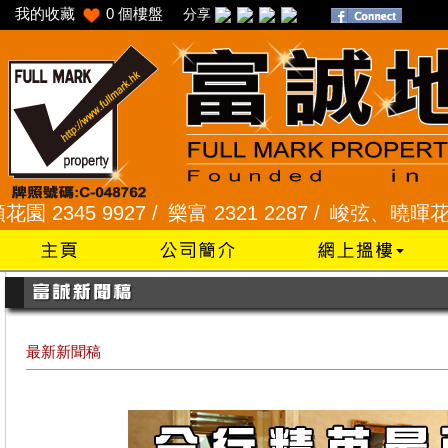
我的收藏
0
個樓盤
分享
45 9927 /
樂富 2321 2287 /
峻弦、曉暉花園 2345 
最新新聞稿