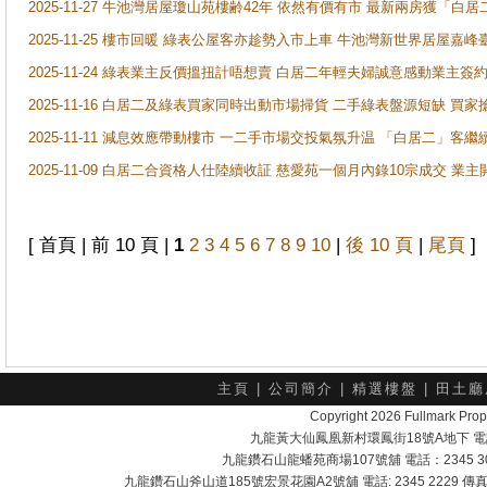
2025-11-27 牛池灣居屋瓊山苑樓齢42年 依然有價有市 最新兩房獲「白居
2025-11-25 樓市回暖 綠表公屋客亦趁勢入市上車 牛池灣新世界居屋嘉
2025-11-24 綠表業主反價搵扭計唔想賣 白居二年輕夫婦誠意感動業主簽約 
2025-11-16 白居二及綠表買家同時出動市場掃貨 二手綠表盤源短缺 
2025-11-11 減息效應帶動樓市 一二手市場交投氣氛升温 「白居二」
2025-11-09 白居二合資格人仕陸續收証 慈愛苑一個月內錄10宗成交 業
[ 首頁 | 前 10 頁 |
1
2
3
4
5
6
7
8
9
10
|
後 10 頁
|
尾頁
]
主頁
|
公司簡介
|
精選樓盤
|
田土廳
Copyright 2026 Fullmark 
九龍黃大仙鳳凰新村環鳳街18號A地下 電話：232
九龍鑽石山龍蟠苑商場107號舖 電話：2345 303
九龍鑽石山斧山道185號宏景花園A2號舖 電話: 2345 2229 傳真: 