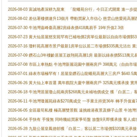
2026-08-03 富誠地產深耕九龍東 「龍蟠苑分行」今日正式開業 進
2026-08-02 差估署樓價連升13個月 帶動買家入市信心 慈雲山慈愛苑高層
2026-07-30 牛池灣嘉峰臺高層2房綠表價418萬易手 19年升值2.3倍
2026-07-23 黄大仙居屋慈安苑罕有已補地價2房單位最新以自由市場價$5
2026-07-16 瓊軒苑高層市景戶最新1房單位以居二市場價$335萬元沽出 業
2026-07-09 鑽石山3年樓齡居屋王啟翔苑高層1房 最新以綠表價$513萬元
2026-07-08 市區上車熱點 牛池灣新麗花園中層兩房戶 398萬元（自
2026-07-01 綠表市場極罕有！居屋皇鑽石山龍蟠苑高層大三房戶 $640
2026-06-26 黃大仙上車首選 萬年戲院大廈中層兩房戶 325萬元獲承接 實
2026-06-18 牛池灣居屋瓊山苑兩房$268萬元未補地價成交 獲「白居二」
2026-06-11 牛池灣瓊麗苑綠表$270萬成交 一手業主持貨36年 轉手升值逾
2026-06-05 全區最筍私樓 極高層雙景觀 遠挑維港夜景及獅子山景 牛池
2026-06-04 手快有 手慢無 同時幾組買家爭筍盤 放盤9天即獲承接 
2026-05-28 九龍公屋皇鳳德邨獲「白居二」客以居二市場價$320萬元承接