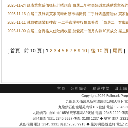
2025-11-24 綠表業主反價搵扭計唔想賣 白居二年輕夫婦誠意感動業主簽約 
2025-11-16 白居二及綠表買家同時出動市場掃貨 二手綠表盤源短缺 
2025-11-11 減息效應帶動樓市 一二手市場交投氣氛升温 「白居二」
2025-11-09 白居二合資格人仕陸續收証 慈愛苑一個月內錄10宗成交 業
[ 首頁 | 前 10 頁 |
1
2
3
4
5
6
7
8
9
10
|
後 10 頁
|
尾頁
]
主頁
|
公司簡介
|
精選樓盤
|
田土廳
Copyright 2026 Fullmark 
九龍黃大仙鳳凰新村環鳳街18號A地下 電話：232
九龍鑽石山龍蟠苑商場107號舖 電話：2345 303
九龍鑽石山斧山道185號宏景花園A2號舖 電話: 2345 2229 傳真: 
采頣花園 電話: 2345 9927 傳真: 3188 1237 ◆ 樂富 電話: 2321 
威豪花園 電話: 2345 3331 傳真: 2328 9913 ◆ 星河明居/悅庭軒 電話: 2116