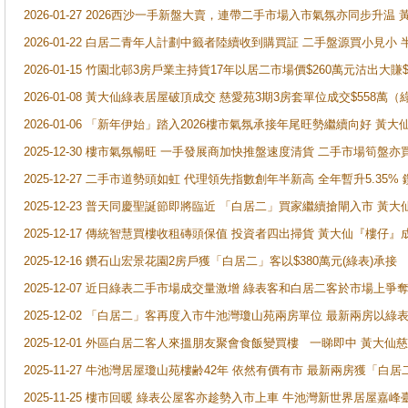
2026-01-27 2026西沙一手新盤大賣，連帶二手市場入市氣氛亦同步升
2026-01-22 白居二青年人計劃中籤者陸續收到購買証 二手盤源買小見小
2026-01-15 竹園北邨3房戶業主持貨17年以居二市場價$260萬元沽出大賺$
2026-01-08 黃大仙綠表居屋破頂成交 慈愛苑3期3房套單位成交$558萬（
2026-01-06 「新年伊始」踏入2026樓市氣氛承接年尾旺勢繼續向好 
2025-12-30 樓市氣氛暢旺 一手發展商加快推盤速度清貨 二手市場筍
2025-12-27 二手市道勢頭如虹 代理領先指數創年半新高 全年暫升5.35
2025-12-23 普天同慶聖誕節即將臨近 「白居二」買家繼續搶閘入市 黃
2025-12-17 傳統智慧買樓收租磚頭保值 投資者四出掃貨 黃大仙『樓仔』
2025-12-16 鑽石山宏景花園2房戶獲「白居二」客以$380萬元(綠表)承接
2025-12-07 近日綠表二手市場成交量激增 綠表客和白居二客於市場上
2025-12-02 「白居二」客再度入市牛池灣瓊山苑兩房單位 最新兩房以綠表
2025-12-01 外區白居二客人來搵朋友聚會食飯變買樓 一睇即中 黃大仙
2025-11-27 牛池灣居屋瓊山苑樓齢42年 依然有價有市 最新兩房獲「白居
2025-11-25 樓市回暖 綠表公屋客亦趁勢入市上車 牛池灣新世界居屋嘉