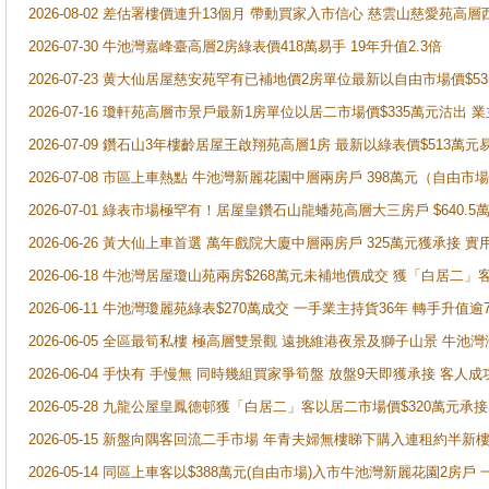
2026-08-02 差估署樓價連升13個月 帶動買家入市信心 慈雲山慈愛苑高層
2026-07-30 牛池灣嘉峰臺高層2房綠表價418萬易手 19年升值2.3倍
2026-07-23 黄大仙居屋慈安苑罕有已補地價2房單位最新以自由市場價$5
2026-07-16 瓊軒苑高層市景戶最新1房單位以居二市場價$335萬元沽出 業
2026-07-09 鑽石山3年樓齡居屋王啟翔苑高層1房 最新以綠表價$513萬元
2026-07-08 市區上車熱點 牛池灣新麗花園中層兩房戶 398萬元（自
2026-07-01 綠表市場極罕有！居屋皇鑽石山龍蟠苑高層大三房戶 $640
2026-06-26 黃大仙上車首選 萬年戲院大廈中層兩房戶 325萬元獲承接 實
2026-06-18 牛池灣居屋瓊山苑兩房$268萬元未補地價成交 獲「白居二」
2026-06-11 牛池灣瓊麗苑綠表$270萬成交 一手業主持貨36年 轉手升值逾
2026-06-05 全區最筍私樓 極高層雙景觀 遠挑維港夜景及獅子山景 牛池
2026-06-04 手快有 手慢無 同時幾組買家爭筍盤 放盤9天即獲承接 
2026-05-28 九龍公屋皇鳳德邨獲「白居二」客以居二市場價$320萬元承接
2026-05-15 新盤向隅客回流二手市場 年青夫婦無樓睇下購入連租約半新
2026-05-14 同區上車客以$388萬元(自由市場)入市牛池灣新麗花園2房戶