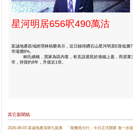
星河明居656呎490萬沽
富誠地產區域經理林栢榮表示，近日錄得鑽石山星河明居E座低層7室
市場價8%。
林氏續稱，買家為區內客，有見該屋苑於港鐵上蓋，而原業主急於移
市，持貨約8年，升值近1倍。
其它新聞稿
2026-08-03 富誠地產深耕九龍東 「龍蟠苑分行」今日正式開業 進