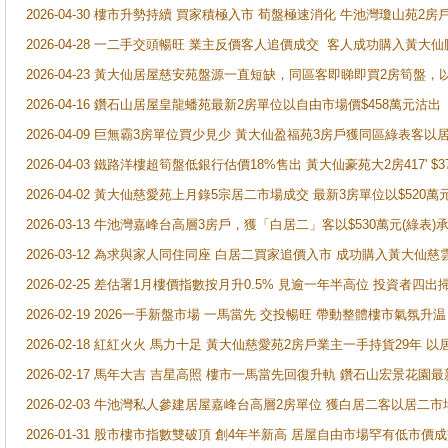
2026-04-30 樓市升勢持續 買家積極入市 荀盤極速消化 牛池灣瓊山苑2
2026-04-28 一二手交頭暢旺 業主反價客人追價成交 客人成功購入黃大仙
2026-04-23 黃大仙居屋慈安苑盤源一直短缺，同區客即睇即買2房筍盤，
2026-04-16 鑽石山居屋皇龍蟠苑最新2房單位以自由市場價$458萬元沽出
2026-04-09 巨無霸3房單位買少見少 黃大仙盈福苑3房戶獲同區綠表客以
2026-04-03 鐵路洋樓超筍盤低銀行估價18%售出 黃大仙豪苑大2房417' $
2026-04-02 黃大仙慈愛苑上月錄5宗居二市場成交 最新3房單位以$520萬
2026-03-13 牛池灣嘉峰台高層3房戶，獲「白居二」客以$530萬元(綠表)
2026-03-12 為求與家人同住同座 白居二買家追價入市 成功購入黃大仙
2026-02-25 差估署1月樓價指數按月升0.5% 見逾一年半高位 投資
2026-02-19 2026一手新盤市場 一馬當先 交投暢旺 帶動整體樓市氣氛
2026-02-18 紅紅火火 馬力十足 黃大仙慈愛苑2房戶業主一手持貨29年 以
2026-02-17 馬年大吉 吉星高照 樓市一馬當先回復升軌 鑽石山宏景花園
2026-02-03 牛池灣私人參建居屋嘉峰台高層2房單位 獲白居二客以居二市
2026-01-31 股市樓市指數雙破頂 創4年半新高 居屋自由市場罕有低市價