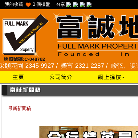
我的收藏
0
個樓盤
分享
 2345 9927 /
樂富 2321 2287 /
峻弦、曉暉花園 23
最新新聞稿