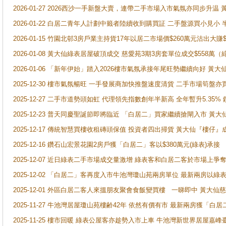
2026-01-27 2026西沙一手新盤大賣，連帶二手市場入市氣氛亦同步升
2026-01-22 白居二青年人計劃中籤者陸續收到購買証 二手盤源買小見小
2026-01-15 竹園北邨3房戶業主持貨17年以居二市場價$260萬元沽出大賺$
2026-01-08 黃大仙綠表居屋破頂成交 慈愛苑3期3房套單位成交$558萬（
2026-01-06 「新年伊始」踏入2026樓市氣氛承接年尾旺勢繼續向好 
2025-12-30 樓市氣氛暢旺 一手發展商加快推盤速度清貨 二手市場筍
2025-12-27 二手市道勢頭如虹 代理領先指數創年半新高 全年暫升5.35
2025-12-23 普天同慶聖誕節即將臨近 「白居二」買家繼續搶閘入市 黃
2025-12-17 傳統智慧買樓收租磚頭保值 投資者四出掃貨 黃大仙『樓仔』
2025-12-16 鑽石山宏景花園2房戶獲「白居二」客以$380萬元(綠表)承接
2025-12-07 近日綠表二手市場成交量激增 綠表客和白居二客於市場上
2025-12-02 「白居二」客再度入市牛池灣瓊山苑兩房單位 最新兩房以綠表
2025-12-01 外區白居二客人來搵朋友聚會食飯變買樓 一睇即中 黃大仙
2025-11-27 牛池灣居屋瓊山苑樓齢42年 依然有價有市 最新兩房獲「白居
2025-11-25 樓市回暖 綠表公屋客亦趁勢入市上車 牛池灣新世界居屋嘉