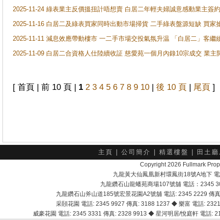
2025-11-24 綠表業主反價搵扭計唔想賣 白居二年輕夫婦誠意感動業主簽約 
2025-11-16 白居二及綠表買家同時出動市場掃貨 二手綠表盤源短缺 
2025-11-11 減息效應帶動樓市 一二手市場交投氣氛升温 「白居二」
2025-11-09 白居二合資格人仕陸續收証 慈愛苑一個月內錄10宗成交 業
[ 首頁 | 前 10 頁 |
1
2
3
4
5
6
7
8
9
10
|
後 10 頁
|
尾頁
]
主頁
|
公司簡介
|
精選樓盤
|
田土廳
Copyright 2026 Fullmark 
九龍黃大仙鳳凰新村環鳳街18號A地下 電話：232
九龍鑽石山龍蟠苑商場107號舖 電話：2345 303
九龍鑽石山斧山道185號宏景花園A2號舖 電話: 2345 2229 傳真: 
采頣花園 電話: 2345 9927 傳真: 3188 1237 ◆ 樂富 電話: 2321 
威豪花園 電話: 2345 3331 傳真: 2328 9913 ◆ 星河明居/悅庭軒 電話: 2116