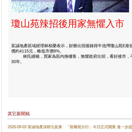
瓊山苑辣招後用家無懼入市
富誠地產區域經理林栢榮表示，財爺出招後錄得牛池灣瓊山苑E座低層
價約4115元，略低市價8%。
林氏續稱，買家為區內換樓客，無懼政府出招，看好後市，不議價以
30年。
其它新聞稿
2026-08-03 富誠地產深耕九龍東 「龍蟠苑分行」今日正式開業 進