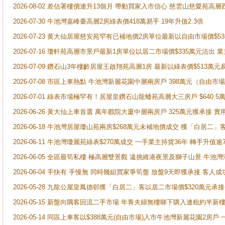
2026-08-02 差估署樓價連升13個月 帶動買家入市信心 慈雲山慈愛苑高層
2026-07-30 牛池灣嘉峰臺高層2房綠表價418萬易手 19年升值2.3倍
2026-07-23 黄大仙居屋慈安苑罕有已補地價2房單位最新以自由市場價$5
2026-07-16 瓊軒苑高層市景戶最新1房單位以居二市場價$335萬元沽出 業
2026-07-09 鑽石山3年樓齡居屋王啟翔苑高層1房 最新以綠表價$513萬元
2026-07-08 市區上車熱點 牛池灣新麗花園中層兩房戶 398萬元（自
2026-07-01 綠表市場極罕有！居屋皇鑽石山龍蟠苑高層大三房戶 $640
2026-06-26 黃大仙上車首選 萬年戲院大廈中層兩房戶 325萬元獲承接 實
2026-06-18 牛池灣居屋瓊山苑兩房$268萬元未補地價成交 獲「白居二」
2026-06-11 牛池灣瓊麗苑綠表$270萬成交 一手業主持貨36年 轉手升值逾
2026-06-05 全區最筍私樓 極高層雙景觀 遠挑維港夜景及獅子山景 牛池
2026-06-04 手快有 手慢無 同時幾組買家爭筍盤 放盤9天即獲承接 
2026-05-28 九龍公屋皇鳳德邨獲「白居二」客以居二市場價$320萬元承接
2026-05-15 新盤向隅客回流二手市場 年青夫婦無樓睇下購入連租約半新
2026-05-14 同區上車客以$388萬元(自由市場)入市牛池灣新麗花園2房戶