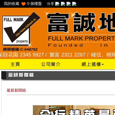
我的收藏
0
個樓盤
分享
2345 9927 /
樂富 2321 2287 /
峻弦、曉暉花園 234
最新新聞稿