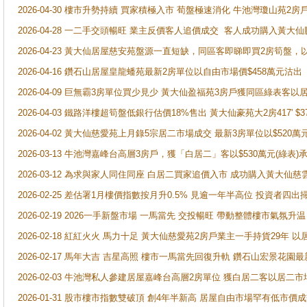
2026-04-30 樓市升勢持續 買家積極入市 荀盤極速消化 牛池灣瓊山苑2
2026-04-28 一二手交頭暢旺 業主反價客人追價成交 客人成功購入黃大仙
2026-04-23 黃大仙居屋慈安苑盤源一直短缺，同區客即睇即買2房筍盤，
2026-04-16 鑽石山居屋皇龍蟠苑最新2房單位以自由市場價$458萬元沽出
2026-04-09 巨無霸3房單位買少見少 黃大仙盈福苑3房戶獲同區綠表客以
2026-04-03 鐵路洋樓超筍盤低銀行估價18%售出 黃大仙豪苑大2房417' $
2026-04-02 黃大仙慈愛苑上月錄5宗居二市場成交 最新3房單位以$520萬
2026-03-13 牛池灣嘉峰台高層3房戶，獲「白居二」客以$530萬元(綠表)
2026-03-12 為求與家人同住同座 白居二買家追價入市 成功購入黃大仙
2026-02-25 差估署1月樓價指數按月升0.5% 見逾一年半高位 投資
2026-02-19 2026一手新盤市場 一馬當先 交投暢旺 帶動整體樓市氣氛
2026-02-18 紅紅火火 馬力十足 黃大仙慈愛苑2房戶業主一手持貨29年 以
2026-02-17 馬年大吉 吉星高照 樓市一馬當先回復升軌 鑽石山宏景花園
2026-02-03 牛池灣私人參建居屋嘉峰台高層2房單位 獲白居二客以居二市
2026-01-31 股市樓市指數雙破頂 創4年半新高 居屋自由市場罕有低市價