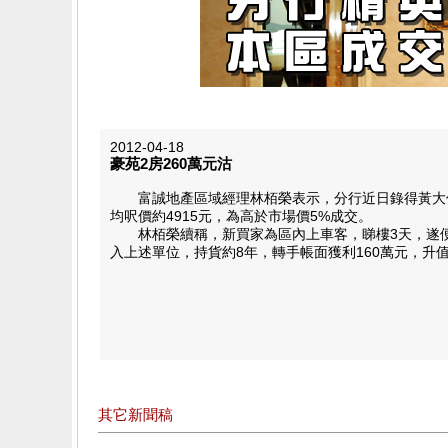
2012-04-18
豪苑2房260萬元沽
富誠地產區域經理林栢榮表示，分行近日錄得黃大仙豪
均呎價約4915元，為高於市場價5%成交。
林栢榮續稱，新買家為區內上車客，睇樓3天，遂便決定
入上述單位，持貨約8年，轉手帳面獲利160萬元，升值
其它新聞稿