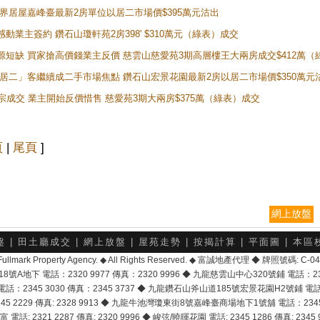
灣新世界居屋嘉峰臺最新2房單位以居二市場價$395萬元沽出
感動業主簽約 鑽石山瓊軒苑2房398' $310萬元（綠表）成交
表盤源短缺 買家搶高價錢業主反價 慈雲山慈愛苑3期高層樓王大兩房成交$412萬
 「白居二」客繼續成二手市場焦點 鑽石山宏景花園最新2房以居二市場價$350萬元
10宗成交 業主開始反價惜售 慈愛苑3期大兩房$375萬（綠表）成交
頁
|
尾頁
]
網上放盤
盤
|
田土廳成交
|
網上放盤
|
屋苑走勢
|
按揭計算
|
平面圖
|
本區
6 Fullmark Property Agency. ◆ All Rights Reserved. ◆ 富誠地產代理 ◆ 牌照號碼: C
地下 電話：2320 9977 傳真：2320 9996 ◆ 九龍慈雲山中心320號鋪 電話：2328 
2345 3030 傳真：2345 3737 ◆ 九龍鑽石山斧山道185號宏景花園H2號鋪 電話：25
2229 傳真: 2328 9913 ◆ 九龍牛池灣瓊東街8號嘉峰臺商場地下1號舖 電話：2345 168
富 電話: 2321 2287 傳真: 2320 9996 ◆ 峻弦/曉暉花園 電話: 2345 1286 傳真: 2345 9