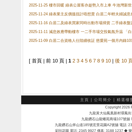
2025-11-25 樓市回暖 綠表公屋客亦趁勢入市上車 牛池
2025-11-24 綠表業主反價搵扭計唔想賣 白居二年輕夫婦誠意
2025-11-16 白居二及綠表買家同時出動市場掃貨 二手綠
2025-11-11 減息效應帶動樓市 一二手市場交投氣氛升温
2025-11-09 白居二合資格人仕陸續收証 慈愛苑一個月內錄
[ 首頁 | 前 10 頁 |
1
2
3
4
5
6
7
8
9
10
|
後 10 
主頁
|
公司簡介
|
精選樓
Copyright 202
九龍黃大仙鳳凰新村環鳳街18號A
九龍鑽石山龍蟠苑商場107號舖 電話：
九龍鑽石山斧山道185號宏景花園A2號舖 電話: 2345 
采頣花園 電話: 2345 9927 傳真: 3188 1237 ◆ 樂