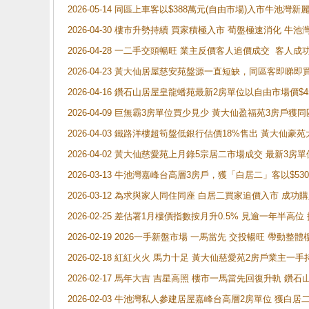
2026-05-14 同區上車客以$388萬元(自由市場)入市牛池灣
2026-04-30 樓市升勢持續 買家積極入市 荀盤極速消化 
2026-04-28 一二手交頭暢旺 業主反價客人追價成交 客人
2026-04-23 黃大仙居屋慈安苑盤源一直短缺，同區客即睇
2026-04-16 鑽石山居屋皇龍蟠苑最新2房單位以自由市場價$
2026-04-09 巨無霸3房單位買少見少 黃大仙盈福苑3房戶
2026-04-03 鐵路洋樓超筍盤低銀行估價18%售出 黃大仙豪苑大2
2026-04-02 黃大仙慈愛苑上月錄5宗居二市場成交 最新3房單
2026-03-13 牛池灣嘉峰台高層3房戶，獲「白居二」客以$53
2026-03-12 為求與家人同住同座 白居二買家追價入市 成
2026-02-25 差估署1月樓價指數按月升0.5% 見逾一
2026-02-19 2026一手新盤市場 一馬當先 交投暢旺 帶
2026-02-18 紅紅火火 馬力十足 黃大仙慈愛苑2房戶業主一手
2026-02-17 馬年大吉 吉星高照 樓市一馬當先回復升軌 
2026-02-03 牛池灣私人參建居屋嘉峰台高層2房單位 獲白