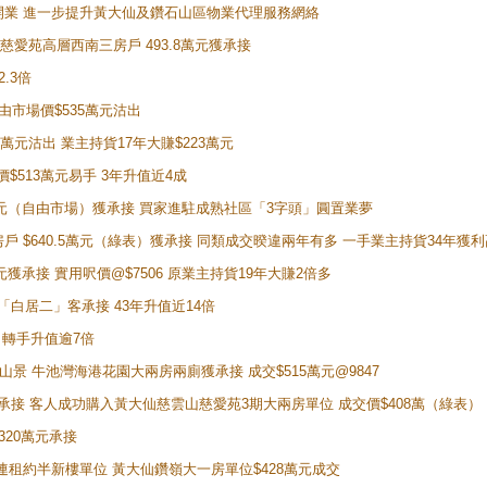
正式開業 進一步提升黃大仙及鑽石山區物業代理服務網絡
雲山慈愛苑高層西南三房戶 493.8萬元獲承接
2.3倍
自由市場價$535萬元沽出
5萬元沽出 業主持貨17年大賺$223萬元
價$513萬元易手 3年升值近4成
398萬元（自由市場）獲承接 買家進駐成熟社區「3字頭」圓置業夢
房戶 $640.5萬元（綠表）獲承接 同類成交暌違兩年有多 一手業主持貨34年獲利
萬元獲承接 實用呎價@$7506 原業主持貨19年大賺2倍多
 獲「白居二」客承接 43年升值近14倍
年 轉手升值逾7倍
子山景 牛池灣海港花園大兩房兩廁獲承接 成交$515萬元@9847
天即獲承接 客人成功購入黃大仙慈雲山慈愛苑3期大兩房單位 成交價$408萬（綠表）
320萬元承接
購入連租約半新樓單位 黃大仙鑽嶺大一房單位$428萬元成交