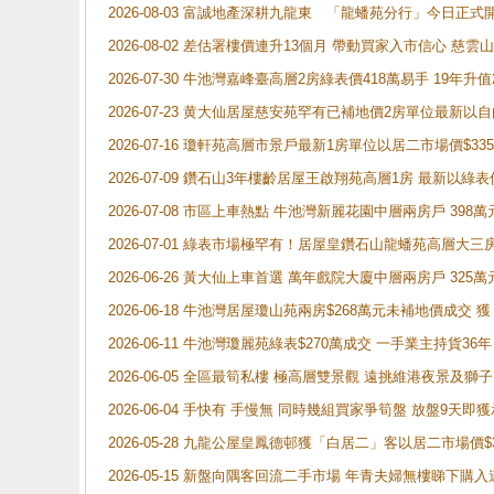
2026-08-03 富誠地產深耕九龍東 「龍蟠苑分行」今日
2026-08-02 差估署樓價連升13個月 帶動買家入市信心 慈
2026-07-30 牛池灣嘉峰臺高層2房綠表價418萬易手 19年升值
2026-07-23 黄大仙居屋慈安苑罕有已補地價2房單位最新以
2026-07-16 瓊軒苑高層市景戶最新1房單位以居二市場價$33
2026-07-09 鑽石山3年樓齡居屋王啟翔苑高層1房 最新以綠表
2026-07-08 市區上車熱點 牛池灣新麗花園中層兩房戶 
2026-07-01 綠表市場極罕有！居屋皇鑽石山龍蟠苑高層大三
2026-06-26 黃大仙上車首選 萬年戲院大廈中層兩房戶 325
2026-06-18 牛池灣居屋瓊山苑兩房$268萬元未補地價成交
2026-06-11 牛池灣瓊麗苑綠表$270萬成交 一手業主持貨36
2026-06-05 全區最筍私樓 極高層雙景觀 遠挑維港夜景及獅
2026-06-04 手快有 手慢無 同時幾組買家爭筍盤 放盤9
2026-05-28 九龍公屋皇鳳德邨獲「白居二」客以居二市場價$
2026-05-15 新盤向隅客回流二手市場 年青夫婦無樓睇下