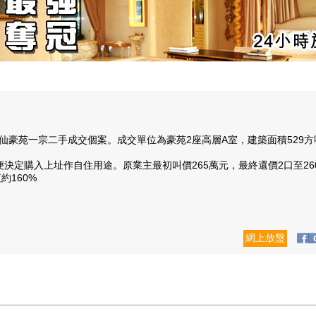
苑一宗二手成交個案。成交單位為豪苑2座高層A室，建築面積529方呎
購入上址作自住用途。原業主最初叫價265萬元，最終還價2口至260萬
約160%
網上放盤