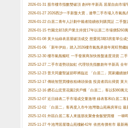
2026-01-31 股市樓市指數雙破頂 創4年半新高 居屋自由市
2026-01-27 2026西沙一手新盤大賣，連帶二手市場入市
2026-01-22 白居二青年人計劃中籤者陸續收到購買証 二
2026-01-15 竹園北邨3房戶業主持貨17年以居二市場價$260
2026-01-08 黃大仙綠表居屋破頂成交 慈愛苑3期3房套單位成
2026-01-06 「新年伊始」踏入2026樓市氣氛承接年尾旺
2025-12-30 樓市氣氛暢旺 一手發展商加快推盤速度清貨
2025-12-27 二手市道勢頭如虹 代理領先指數創年半新高 全
2025-12-23 普天同慶聖誕節即將臨近 「白居二」買家繼
2025-12-17 傳統智慧買樓收租磚頭保值 投資者四出掃貨 
2025-12-16 鑽石山宏景花園2房戶獲「白居二」客以$380萬元
2025-12-07 近日綠表二手市場成交量激增 綠表客和白居
2025-12-02 「白居二」客再度入市牛池灣瓊山苑兩房單位 
2025-12-01 外區白居二客人來搵朋友聚會食飯變買樓 一睇
2025-11-27 牛池灣居屋瓊山苑樓齢42年 依然有價有市 最