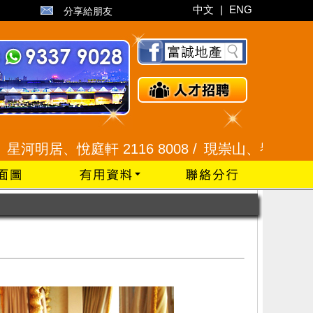
中文
|
ENG
分享給朋友
居、悅庭軒 2116 8008 /
現崇山、譽港灣 2345 99