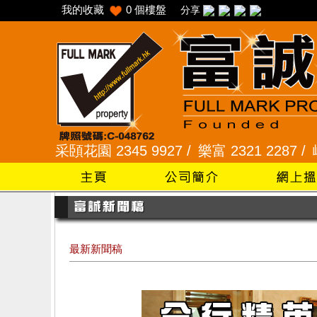
我的收藏
0
個樓盤
分享
 /
采頣花園 2345 9927 /
樂富 2321 2287 /
峻弦、曉
最新新聞稿