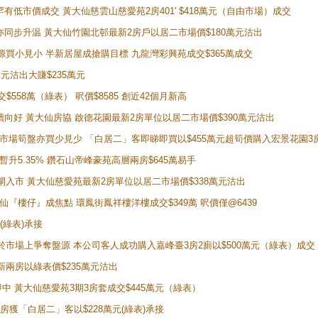
場罕有低市價成交 黃大仙慈雲山慈愛苑2房401' $418萬元（自由市場）成交
氣氛亦同步升温 黃大仙竹園北邨最新2房戶以居二市場價$180萬元沽出
手盤源買小見小 半新居屋成搶購目標 九龍灣彩興苑成交$365萬成交
萬元沽出大賺$235萬元
交$558萬（綠表） 呎價$8585 創近42個月新高
勢繼續向好 黃大仙房協 啟德花園最新2房單位以居二市場價$390萬元沽出
 二手市場筍盤亦買少見少 「白居二」客即睇即買以$455萬元超筍價購入宏景花園3
年暫升5.35% 鑽石山帝峰豪苑高層兩房$645萬易手
續搶閘入市 黃大仙慈愛苑最新2房單位以居二市場價$338萬元沽出
黃大仙『樓仔』成焦點 環鳳街鳳祥樓洋樓成交$349萬 呎價僅@6439
(綠表)承接
二客於市場上爭奪盤源 本公司客人成功購入嘉峰臺3房2廁以$500萬元（綠表）成交
最新兩房以綠表價$235萬元沽出
即中 黃大仙慈愛苑3期3房套成交$445萬元（綠表）
新兩房獲「白居二」客以$228萬元(綠表)承接