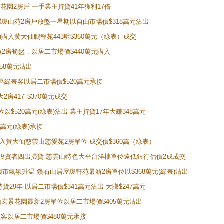
新麗花園2房戶 一手業主持貨41年獲利17倍
牛池灣瓊山苑2房戶放盤一星期以自由市場價$318萬元沽出
成功購入黃大仙鵬程苑443呎$360萬元（綠表）成交
即買2房筍盤，以居二市場價$440萬元購入
458萬元沽出
獲同區綠表客以居二市場價$520萬元承接
房417' $370萬元成交
位以$520萬元(綠表)沽出 業主持貨17年大賺348萬元
0萬元(綠表)承接
功購入黃大仙慈雲山慈愛苑2房單位 成交價$360萬（綠表）
年半高位 投資者四出掃貨 慈雲山特色大平台洋樓單位遠低銀行估價2成成交
動整體樓市氣氛升温 鑽石山居屋瓊軒苑最新2房單位以$368萬元(綠表)沽出
持貨29年 以居二市場價$341萬元沽出 大賺$247萬元
鑽石山宏景花園最新2房單位以居二市場價$405萬元沽出
居二客以居二市場價$480萬元承接