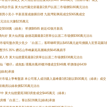
氣氛亦同步升温 黃大仙竹園北邨最新2房戶以居二市場價$180萬元沽出
手盤源買小見小 半新居屋成搶購目標 九龍灣彩興苑成交$365萬成交
萬元沽出大賺$235萬元
交$558萬（綠表） 呎價$8585 創近42個月新高
勢繼續向好 黃大仙房協 啟德花園最新2房單位以居二市場價$390萬元沽出
 二手市場筍盤亦買少見少 「白居二」客即睇即買以$455萬元超筍價購入宏景花園3
年暫升5.35% 鑽石山帝峰豪苑高層兩房$645萬易手
續搶閘入市 黃大仙慈愛苑最新2房單位以居二市場價$338萬元沽出
黃大仙『樓仔』成焦點 環鳳街鳳祥樓洋樓成交$349萬 呎價僅@6439
(綠表)承接
二客於市場上爭奪盤源 本公司客人成功購入嘉峰臺3房2廁以$500萬元（綠表）成交
最新兩房以綠表價$235萬元沽出
即中 黃大仙慈愛苑3期3房套成交$445萬元（綠表）
新兩房獲「白居二」客以$228萬元(綠表)承接