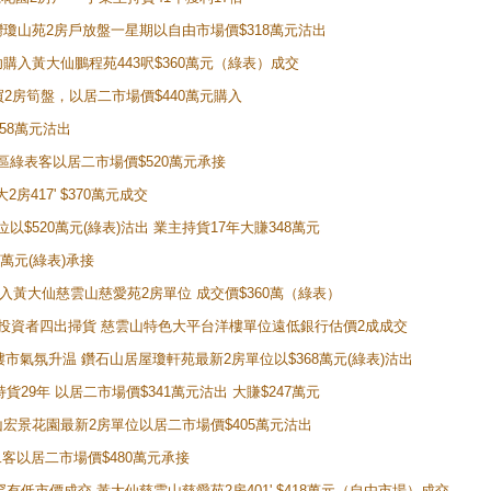
牛池灣瓊山苑2房戶放盤一星期以自由市場價$318萬元沽出
成功購入黃大仙鵬程苑443呎$360萬元（綠表）成交
即買2房筍盤，以居二市場價$440萬元購入
458萬元沽出
獲同區綠表客以居二市場價$520萬元承接
房417' $370萬元成交
位以$520萬元(綠表)沽出 業主持貨17年大賺348萬元
0萬元(綠表)承接
功購入黃大仙慈雲山慈愛苑2房單位 成交價$360萬（綠表）
年半高位 投資者四出掃貨 慈雲山特色大平台洋樓單位遠低銀行估價2成成交
動整體樓市氣氛升温 鑽石山居屋瓊軒苑最新2房單位以$368萬元(綠表)沽出
持貨29年 以居二市場價$341萬元沽出 大賺$247萬元
鑽石山宏景花園最新2房單位以居二市場價$405萬元沽出
居二客以居二市場價$480萬元承接
場罕有低市價成交 黃大仙慈雲山慈愛苑2房401' $418萬元（自由市場）成交