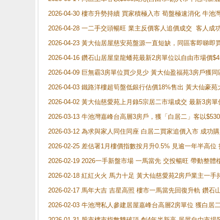
2026-04-30 樓市升勢持續 買家積極入市 荀盤極速消化 
2026-04-28 一二手交頭暢旺 業主反價客人追價成交 客人
2026-04-23 黃大仙居屋慈安苑盤源一直短缺，同區客即睇
2026-04-16 鑽石山居屋皇龍蟠苑最新2房單位以自由市場價$
2026-04-09 巨無霸3房單位買少見少 黃大仙盈福苑3房戶
2026-04-03 鐵路洋樓超筍盤低銀行估價18%售出 黃大仙豪苑大2
2026-04-02 黃大仙慈愛苑上月錄5宗居二市場成交 最新3房單
2026-03-13 牛池灣嘉峰台高層3房戶，獲「白居二」客以$53
2026-03-12 為求與家人同住同座 白居二買家追價入市 成
2026-02-25 差估署1月樓價指數按月升0.5% 見逾一
2026-02-19 2026一手新盤市場 一馬當先 交投暢旺 帶
2026-02-18 紅紅火火 馬力十足 黃大仙慈愛苑2房戶業主一手
2026-02-17 馬年大吉 吉星高照 樓市一馬當先回復升軌 
2026-02-03 牛池灣私人參建居屋嘉峰台高層2房單位 獲白
2026-01-31 股市樓市指數雙破頂 創4年半新高 居屋自由市