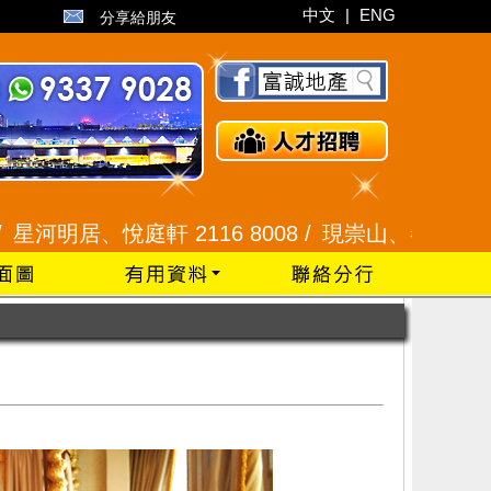
中文
|
ENG
分享給朋友
居、悅庭軒 2116 8008 /
現崇山、譽港灣 2345 99