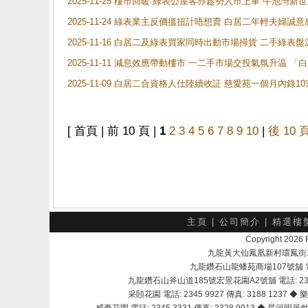
2025-11-25 樓市回暖 綠表公屋客亦趁勢入市上車 牛池
2025-11-24 綠表業主反價搵扭計唔想賣 白居二年輕夫婦誠意
2025-11-16 白居二及綠表買家同時出動市場掃貨 二手綠
2025-11-11 減息效應帶動樓市 一二手市場交投氣氛升温
2025-11-09 白居二合資格人仕陸續收証 慈愛苑一個月內錄
[ 首頁 | 前 10 頁 |
1
2
3
4
5
6
7
8
9
10
|
後 10 
主頁
|
公司簡介
|
精選樓
Copyright 202
九龍黃大仙鳳凰新村環鳳街18號A
九龍鑽石山龍蟠苑商場107號舖 電話：
九龍鑽石山斧山道185號宏景花園A2號舖 電話: 2345 
采頣花園 電話: 2345 9927 傳真: 3188 1237 ◆ 樂