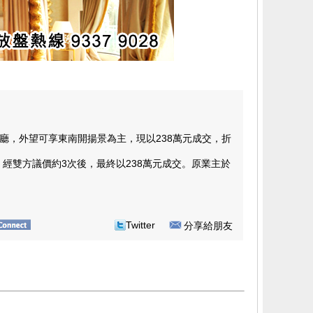
廳，外望可享東南開揚景為主，現以238萬元成交，折
經雙方議價約3次後，最終以238萬元成交。原業主於
Twitter
分享給朋友