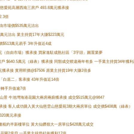
雲山慈愛苑高層西南三房戶 493.8萬元獲承接
2.3倍
自由市場價$535萬元沽出
5萬元沽出 業主持貨17年大賺$223萬元
價$513萬元易手 3年升值近4成
398萬元（自由市場）獲承接 買家進駐成熟社區「3字頭」圓置業夢
房戶 $640.5萬元（綠表）獲承接 同類成交暌違兩年有多 一手業主持貨34年獲利
萬元獲承接 實用呎價@$7506 原業主持貨19年大賺2倍多
 獲「白居二」客承接 43年升值近14倍
年 轉手升值逾7倍
子山景 牛池灣海港花園大兩房兩廁獲承接 成交$515萬元@9847
天即獲承接 客人成功購入黃大仙慈雲山慈愛苑3期大兩房單位 成交價$408萬（綠表）
320萬元承接
購入連租約半新樓單位 黃大仙鑽嶺大一房單位$428萬元成交
新麗花園2房戶 一手業主持貨41年獲利17倍