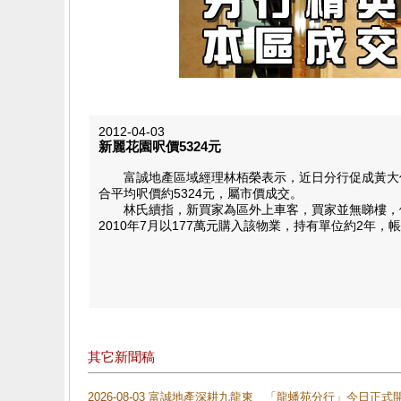
2012-04-03
新麗花園呎價5324元
富誠地產區域經理林栢榮表示，近日分行促成黃大仙新
合平均呎價約5324元，屬市價成交。
林氏續指，新買家為區外上車客，買家並無睇樓，便以
2010年7月以177萬元購入該物業，持有單位約2年，帳
其它新聞稿
2026-08-03 富誠地產深耕九龍東 「龍蟠苑分行」今日