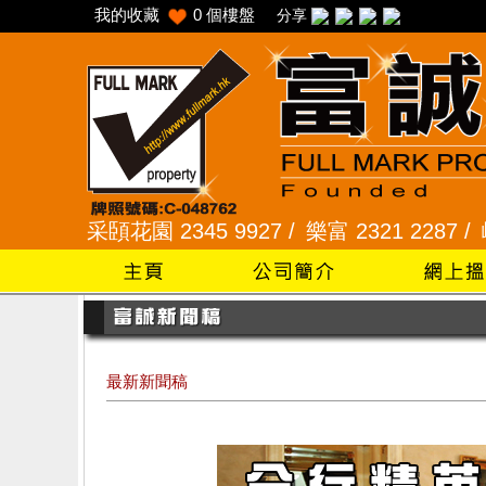
我的收藏
0
個樓盤
分享
 /
采頣花園 2345 9927 /
樂富 2321 2287 /
峻弦、曉
最新新聞稿