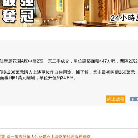
麗花園A座中層2室一宗二手成交，單位建築面積447方呎，間隔2房2
238萬元購入上述單位作自住用途。據了解，業主最初叫價260萬元，
面獲利61萬元離場，單位升值約34.5%。
網上放盤
正式開業 進一步提升黃大仙及鑽石山區物業代理服務網絡