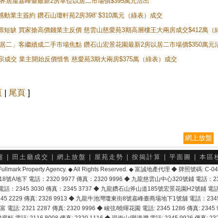
灣新世界居屋嘉峰臺最新2房單位以居二市場價$395萬元沽出
感動業主簽約 鑽石山瓊軒苑2房398' $310萬元（綠表）成交
表盤源短缺 買家搶高價錢業主反價 慈雲山慈愛苑3期高層樓王大兩房成交$412萬
 「白居二」客繼續成二手市場焦點 鑽石山宏景花園最新2房以居二市場價$350萬元
10宗成交 業主開始反價惜售 慈愛苑3期大兩房$375萬（綠表）成交
頁
|
尾頁
]
網上放盤
盤
|
田土廳成交
|
網上放盤
|
屋苑走勢
|
按揭計算
|
平面圖
|
本區
6 Fullmark Property Agency. ◆ All Rights Reserved. ◆ 富誠地產代理 ◆ 牌照號碼: C
地下 電話：2320 9977 傳真：2320 9996 ◆ 九龍慈雲山中心320號鋪 電話：2328 
2345 3030 傳真：2345 3737 ◆ 九龍鑽石山斧山道185號宏景花園H2號鋪 電話：25
2229 傳真: 2328 9913 ◆ 九龍牛池灣瓊東街8號嘉峰臺商場地下1號舖 電話：2345 168
富 電話: 2321 2287 傳真: 2320 9996 ◆ 峻弦/曉暉花園 電話: 2345 1286 傳真: 2345 9