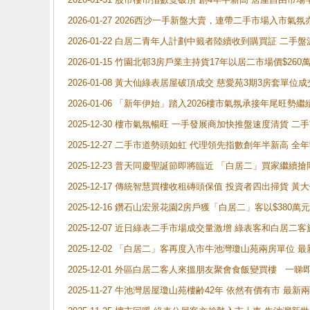
2026-01-27 2026西沙一手新盤大賣，連帶二手市場入市
2026-01-22 白居二青年人計劃中籤者陸續收到購買証 二
2026-01-15 竹園北邨3房戶業主持貨17年以居二市場價$260
2026-01-08 黃大仙綠表居屋破頂成交 慈愛苑3期3房套單位成
2026-01-06 「新年伊始」踏入2026樓市氣氛承接年尾旺
2025-12-30 樓市氣氛暢旺 一手發展商加快推盤速度清貨
2025-12-27 二手市道勢頭如虹 代理領先指數創年半新高 全
2025-12-23 普天同慶聖誕節即將臨近 「白居二」買家繼
2025-12-17 傳統智慧買樓收租磚頭保值 投資者四出掃貨 
2025-12-16 鑽石山宏景花園2房戶獲「白居二」客以$380萬元
2025-12-07 近日綠表二手市場成交量激增 綠表客和白居
2025-12-02 「白居二」客再度入市牛池灣瓊山苑兩房單位 
2025-12-01 外區白居二客人來搵朋友聚會食飯變買樓 一睇
2025-11-27 牛池灣居屋瓊山苑樓齢42年 依然有價有市 最