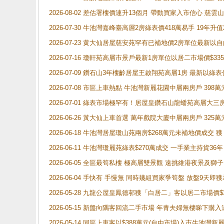
2026-08-02 差估署樓價連升13個月 帶動買家入市信心 慈
2026-07-30 牛池灣嘉峰臺高層2房綠表價418萬易手 19年升值
2026-07-23 黄大仙居屋慈安苑罕有已補地價2房單位最新以
2026-07-16 瓊軒苑高層市景戶最新1房單位以居二市場價$33
2026-07-09 鑽石山3年樓齡居屋王啟翔苑高層1房 最新以綠表
2026-07-08 市區上車熱點 牛池灣新麗花園中層兩房戶 
2026-07-01 綠表市場極罕有！居屋皇鑽石山龍蟠苑高層大三
2026-06-26 黃大仙上車首選 萬年戲院大廈中層兩房戶 325
2026-06-18 牛池灣居屋瓊山苑兩房$268萬元未補地價成交
2026-06-11 牛池灣瓊麗苑綠表$270萬成交 一手業主持貨36
2026-06-05 全區最筍私樓 極高層雙景觀 遠挑維港夜景及獅
2026-06-04 手快有 手慢無 同時幾組買家爭筍盤 放盤9
2026-05-28 九龍公屋皇鳳德邨獲「白居二」客以居二市場價$
2026-05-15 新盤向隅客回流二手市場 年青夫婦無樓睇下
2026-05-14 同區上車客以$388萬元(自由市場)入市牛池灣