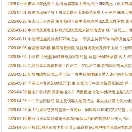
2026-07-08 市區上車熱點 牛池灣新麗花園中層兩房戶 398萬元（自
2026-07-01 綠表市場極罕有！居屋皇鑽石山龍蟠苑高層大三房戶 $640
2026-06-26 黃大仙上車首選 萬年戲院大廈中層兩房戶 325萬元獲承接 實
2026-06-18 牛池灣居屋瓊山苑兩房$268萬元未補地價成交 獲「白居二」
2026-06-11 牛池灣瓊麗苑綠表$270萬成交 一手業主持貨36年 轉手升值逾
2026-06-05 全區最筍私樓 極高層雙景觀 遠挑維港夜景及獅子山景 牛池
2026-06-04 手快有 手慢無 同時幾組買家爭筍盤 放盤9天即獲承接 
2026-05-28 九龍公屋皇鳳德邨獲「白居二」客以居二市場價$320萬元承接
2026-05-15 新盤向隅客回流二手市場 年青夫婦無樓睇下購入連租約半新
2026-05-14 同區上車客以$388萬元(自由市場)入市牛池灣新麗花園2房戶
2026-04-30 樓市升勢持續 買家積極入市 荀盤極速消化 牛池灣瓊山苑2
2026-04-28 一二手交頭暢旺 業主反價客人追價成交 客人成功購入黃大仙
2026-04-23 黃大仙居屋慈安苑盤源一直短缺，同區客即睇即買2房筍盤，
2026-04-16 鑽石山居屋皇龍蟠苑最新2房單位以自由市場價$458萬元沽出
2026-04-09 巨無霸3房單位買少見少 黃大仙盈福苑3房戶獲同區綠表客以