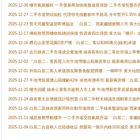
2025-12-30 樓市氣氛暢旺 一手發展商加快推盤速度清貨 二手市場筍
2025-12-27 二手市道勢頭如虹 代理領先指數創年半新高 全年暫升5.35
2025-12-23 普天同慶聖誕節即將臨近 「白居二」買家繼續搶閘入市 黃
2025-12-17 傳統智慧買樓收租磚頭保值 投資者四出掃貨 黃大仙『樓仔』
2025-12-16 鑽石山宏景花園2房戶獲「白居二」客以$380萬元(綠表)承接
2025-12-07 近日綠表二手市場成交量激增 綠表客和白居二客於市場上
2025-12-02 「白居二」客再度入市牛池灣瓊山苑兩房單位 最新兩房以綠表
2025-12-01 外區白居二客人來搵朋友聚會食飯變買樓 一睇即中 黃大仙
2025-11-27 牛池灣居屋瓊山苑樓齢42年 依然有價有市 最新兩房獲「白居
2025-11-25 樓市回暖 綠表公屋客亦趁勢入市上車 牛池灣新世界居屋嘉
2025-11-24 綠表業主反價搵扭計唔想賣 白居二年輕夫婦誠意感動業主簽約 
2025-11-16 白居二及綠表買家同時出動市場掃貨 二手綠表盤源短缺 
2025-11-11 減息效應帶動樓市 一二手市場交投氣氛升温 「白居二」
2025-11-09 白居二合資格人仕陸續收証 慈愛苑一個月內錄10宗成交 業