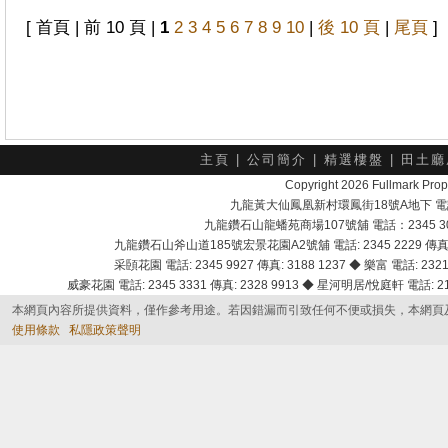
[ 首頁 | 前 10 頁 |
1
2
3
4
5
6
7
8
9
10
|
後 10 頁
|
尾頁
]
主頁
|
公司簡介
|
精選樓盤
|
田土廳
Copyright 2026 Fullmark 
九龍黃大仙鳳凰新村環鳳街18號A地下 電話：232
九龍鑽石山龍蟠苑商場107號舖 電話：2345 303
九龍鑽石山斧山道185號宏景花園A2號舖 電話: 2345 2229 傳真: 
采頣花園 電話: 2345 9927 傳真: 3188 1237 ◆ 樂富 電話: 2321 
威豪花園 電話: 2345 3331 傳真: 2328 9913 ◆ 星河明居/悅庭軒 電話: 2116
本網頁內容所提供資料，僅作參考用途。若因錯漏而引致任何不便或損失，本網頁
使用條款
私隱政策聲明