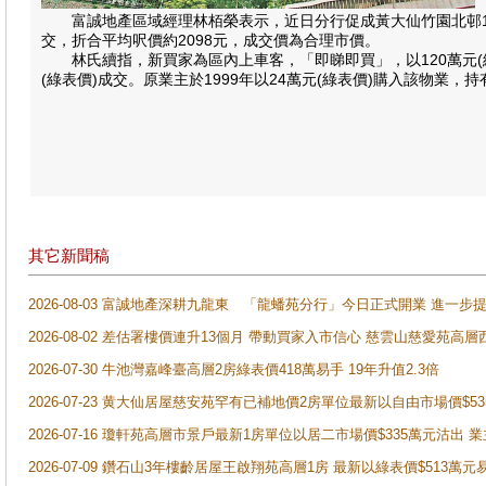
富誠地產區域經理林栢榮表示，近日分行促成黃大仙竹園北邨12座
交，折合平均呎價約2098元，成交價為合理市價。
林氏續指，新買家為區內上車客，「即睇即買」，以120萬元(綠表
(綠表價)成交。原業主於1999年以24萬元(綠表價)購入該物業，
其它新聞稿
2026-08-03 富誠地產深耕九龍東 「龍蟠苑分行」今日正式開業 進
2026-08-02 差估署樓價連升13個月 帶動買家入市信心 慈雲山慈愛苑高層
2026-07-30 牛池灣嘉峰臺高層2房綠表價418萬易手 19年升值2.3倍
2026-07-23 黄大仙居屋慈安苑罕有已補地價2房單位最新以自由市場價$5
2026-07-16 瓊軒苑高層市景戶最新1房單位以居二市場價$335萬元沽出 業
2026-07-09 鑽石山3年樓齡居屋王啟翔苑高層1房 最新以綠表價$513萬元