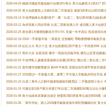
2026-04-03 鐵路洋樓超筍盤低銀行估價18%售出 黃大仙豪苑大2房417' $
2026-04-02 黃大仙慈愛苑上月錄5宗居二市場成交 最新3房單位以$520萬
2026-03-13 牛池灣嘉峰台高層3房戶，獲「白居二」客以$530萬元(綠表)
2026-03-12 為求與家人同住同座 白居二買家追價入市 成功購入黃大仙
2026-02-25 差估署1月樓價指數按月升0.5% 見逾一年半高位 投資
2026-02-19 2026一手新盤市場 一馬當先 交投暢旺 帶動整體樓市氣氛
2026-02-18 紅紅火火 馬力十足 黃大仙慈愛苑2房戶業主一手持貨29年 以
2026-02-17 馬年大吉 吉星高照 樓市一馬當先回復升軌 鑽石山宏景花園
2026-02-03 牛池灣私人參建居屋嘉峰台高層2房單位 獲白居二客以居二市
2026-01-31 股市樓市指數雙破頂 創4年半新高 居屋自由市場罕有低市價
2026-01-27 2026西沙一手新盤大賣，連帶二手市場入市氣氛亦同步升
2026-01-22 白居二青年人計劃中籤者陸續收到購買証 二手盤源買小見小
2026-01-15 竹園北邨3房戶業主持貨17年以居二市場價$260萬元沽出大賺$
2026-01-08 黃大仙綠表居屋破頂成交 慈愛苑3期3房套單位成交$558萬（
2026-01-06 「新年伊始」踏入2026樓市氣氛承接年尾旺勢繼續向好 