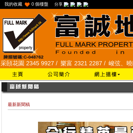
我的收藏
0
個樓盤
分享
 2345 9927 /
樂富 2321 2287 /
峻弦、曉暉花園 2
最新新聞稿