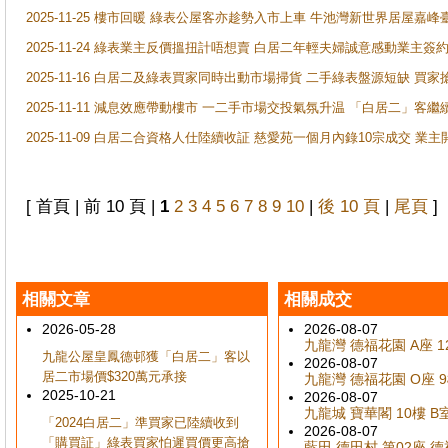
2025-11-25 樓市回暖 綠表公屋客亦趁勢入市上車 牛池灣新世界居屋嘉
2025-11-24 綠表業主反價搵扭計唔想賣 白居二年輕夫婦誠意感動業主簽約 
2025-11-16 白居二及綠表買家同時出動市場掃貨 二手綠表盤源短缺 
2025-11-11 減息效應帶動樓市 一二手市場交投氣氛升温 「白居二」
2025-11-09 白居二合資格人仕陸續收証 慈愛苑一個月內錄10宗成交 業
[ 首頁 | 前 10 頁 |
1
2
3
4
5
6
7
8
9
10
|
後 10 頁
|
尾頁
]
相關文章
相關成交
2026-05-28
2026-08-07
九龍灣 德福花園 A座 1
九龍公屋皇鳳德邨獲「白居二」客以
2026-08-07
居二市場價$320萬元承接
九龍灣 德福花園 O座 9
2025-10-21
2026-08-07
九龍城 寶華閣 10樓 B
「2024白居二」準買家已陸續收到
2026-08-07
「購買証」綠表買家怕遲買價更高搶
藍田 德田村 第02座 德禮