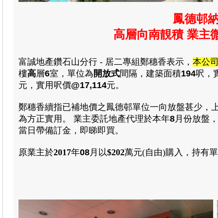
鳳德邨
高層向南靚積 業主
富誠地產鑽石山分行 - 居二專組鄭穗香表示，
本公
樓
高
層
6
室，單位為
開放式
間隔
，建築
面積
194
呎，
元，
實用呎價
@17,114
元
。
鄭穗香續指已補地價之鳳德邨單位一向放盤甚少，
為方正實用。 業主委託地產代理於本年
8
月份放盤
當日帶備訂金，即睇即買。
原業主於
2017
年
08
月
以
$202
萬元(自由)
購入
，
持有單