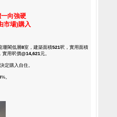
價一向強硬
由市場)購入
龍珊閣低層
8
室，建築面積
521
呎，實用面積
，實用呎價
@14,621
元。
決定購入自住
。
3
%。