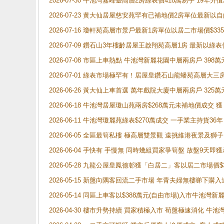
2026-07-30 牛池灣嘉峰臺高層2房綠表價418萬易手 19年升值
2026-07-23 黄大仙居屋慈安苑罕有已補地價2房單位最新以
2026-07-16 瓊軒苑高層市景戶最新1房單位以居二市場價$33
2026-07-09 鑽石山3年樓齡居屋王啟翔苑高層1房 最新以綠表
2026-07-08 市區上車熱點 牛池灣新麗花園中層兩房戶 
2026-07-01 綠表市場極罕有！居屋皇鑽石山龍蟠苑高層大三
2026-06-26 黃大仙上車首選 萬年戲院大廈中層兩房戶 325
2026-06-18 牛池灣居屋瓊山苑兩房$268萬元未補地價成交
2026-06-11 牛池灣瓊麗苑綠表$270萬成交 一手業主持貨36
2026-06-05 全區最筍私樓 極高層雙景觀 遠挑維港夜景及獅
2026-06-04 手快有 手慢無 同時幾組買家爭筍盤 放盤9
2026-05-28 九龍公屋皇鳳德邨獲「白居二」客以居二市場價$
2026-05-15 新盤向隅客回流二手市場 年青夫婦無樓睇下
2026-05-14 同區上車客以$388萬元(自由市場)入市牛池灣
2026-04-30 樓市升勢持續 買家積極入市 荀盤極速消化 