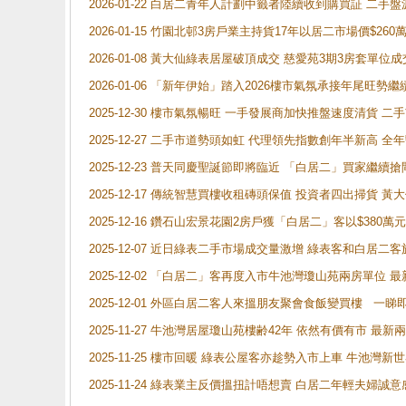
2026-01-22 白居二青年人計劃中籤者陸續收到購買証 二
2026-01-15 竹園北邨3房戶業主持貨17年以居二市場價$260
2026-01-08 黃大仙綠表居屋破頂成交 慈愛苑3期3房套單位成
2026-01-06 「新年伊始」踏入2026樓市氣氛承接年尾旺
2025-12-30 樓市氣氛暢旺 一手發展商加快推盤速度清貨
2025-12-27 二手市道勢頭如虹 代理領先指數創年半新高 全
2025-12-23 普天同慶聖誕節即將臨近 「白居二」買家繼
2025-12-17 傳統智慧買樓收租磚頭保值 投資者四出掃貨 
2025-12-16 鑽石山宏景花園2房戶獲「白居二」客以$380萬元
2025-12-07 近日綠表二手市場成交量激增 綠表客和白居
2025-12-02 「白居二」客再度入市牛池灣瓊山苑兩房單位 
2025-12-01 外區白居二客人來搵朋友聚會食飯變買樓 一睇
2025-11-27 牛池灣居屋瓊山苑樓齢42年 依然有價有市 最
2025-11-25 樓市回暖 綠表公屋客亦趁勢入市上車 牛池
2025-11-24 綠表業主反價搵扭計唔想賣 白居二年輕夫婦誠意