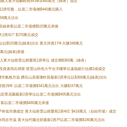
成功購入黃大仙鵬程苑443呎$360萬元（綠表）成交
即買2房筍盤，以居二市場價$440萬元購入
458萬元沽出
獲同區綠表客以居二市場價$520萬元承接
房417' $370萬元成交
位以$520萬元(綠表)沽出 業主持貨17年大賺348萬元
0萬元(綠表)承接
功購入黃大仙慈雲山慈愛苑2房單位 成交價$360萬（綠表）
年半高位 投資者四出掃貨 慈雲山特色大平台洋樓單位遠低銀行估價2成成交
動整體樓市氣氛升温 鑽石山居屋瓊軒苑最新2房單位以$368萬元(綠表)沽出
持貨29年 以居二市場價$341萬元沽出 大賺$247萬元
鑽石山宏景花園最新2房單位以居二市場價$405萬元沽出
居二客以居二市場價$480萬元承接
場罕有低市價成交 黃大仙慈雲山慈愛苑2房401' $418萬元（自由市場）成交
氣氛亦同步升温 黃大仙竹園北邨最新2房戶以居二市場價$180萬元沽出