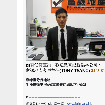
如有任何查詢，歡迎致電或親臨本公司：
富誠地產
客戶主任
(TONY TSANG)
2345 8
嘉峰臺分行地址:
牛池灣瓊東街8號嘉峰臺商場地下1號舖
▶⚊⚊⚊⚊⚊⚊⚊⚊⚊⚊⚊⚊⚊⚊⚊⚊⚊
筍盤Click一Click, 睇一睇
:
www.fullmark.hk