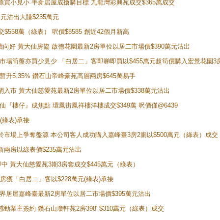
手盤源買小見小 半新居屋成搶購目標 九龍灣彩興苑成交$365萬成交
萬元沽出大賺$235萬元
交$558萬（綠表） 呎價$8585 創近42個月新高
勢繼續向好 黃大仙房協 啟德花園最新2房單位以居二市場價$390萬元沽出
 二手市場筍盤亦買少見少 「白居二」客即睇即買以$455萬元超筍價購入宏景花園3
年暫升5.35% 鑽石山帝峰豪苑高層兩房$645萬易手
續搶閘入市 黃大仙慈愛苑最新2房單位以居二市場價$338萬元沽出
黃大仙『樓仔』成焦點 環鳳街鳳祥樓洋樓成交$349萬 呎價僅@6439
(綠表)承接
二客於市場上爭奪盤源 本公司客人成功購入嘉峰臺3房2廁以$500萬元（綠表）成交
最新兩房以綠表價$235萬元沽出
即中 黃大仙慈愛苑3期3房套成交$445萬元（綠表）
新兩房獲「白居二」客以$228萬元(綠表)承接
灣新世界居屋嘉峰臺最新2房單位以居二市場價$395萬元沽出
感動業主簽約 鑽石山瓊軒苑2房398' $310萬元（綠表）成交