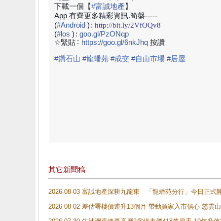
下載一個【
#
富誠地產
】
App 有齊更多精彩資訊.筍盤-----
(
#
Android
)
:
http://bit.ly/2VfOQv8
(
#
los
)
:
goo.gl/PzONqp
:
☆緊貼
https://goo.gl/6nkJhq
按讚
#
鑽石山
#
龍蟠苑
#
成交
#
自由市場
#
居屋
其它新聞稿
2026-08-03 富誠地產深耕九龍東 「龍蟠苑分行」今日
2026-08-02 差估署樓價連升13個月 帶動買家入市信心 慈