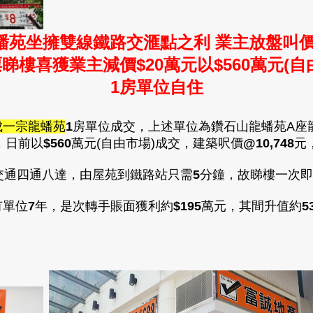
蟠苑坐擁雙線鐵路交滙點之利 業主放盤叫
睇樓喜獲業主減價$20
萬元
以
$560
萬元(自
1房單位自住
成一宗龍蟠苑
1
房單位成交，上述單位為鑽石山龍蟠苑A座
，日前以
$
560
萬元(自由市場)成交，建築呎價
@10,748
元
交通四通八達
，
由屋苑到鐵路站只需
5
分鐘
，故睇樓一次即
有單位
7
年，是次轉手賬面獲利約
$195
萬元
，其間升值約
5