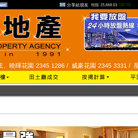
分享給朋友
恒指:
25,668.03
137.75
45 1286 /
威豪花園 2345 3331 /
星河明居、悅庭軒 