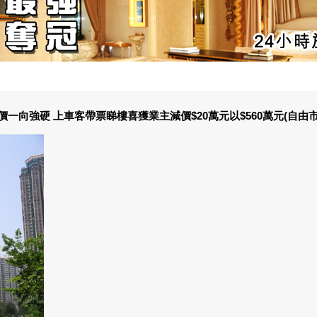
向強硬 上車客帶票睇樓喜獲業主減價$20萬元以$560萬元(自由市