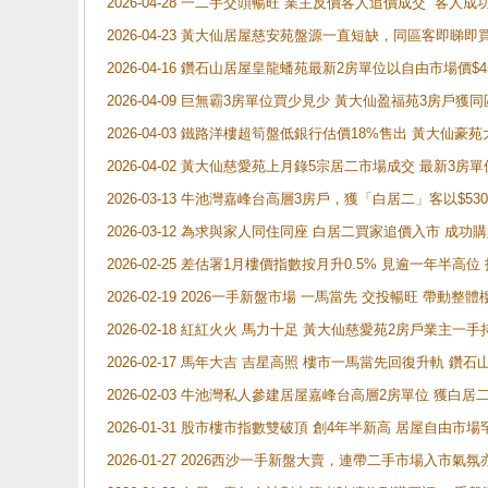
2026-04-28 一二手交頭暢旺 業主反價客人追價成交 客人
2026-04-23 黃大仙居屋慈安苑盤源一直短缺，同區客即睇
2026-04-16 鑽石山居屋皇龍蟠苑最新2房單位以自由市場價$
2026-04-09 巨無霸3房單位買少見少 黃大仙盈福苑3房戶
2026-04-03 鐵路洋樓超筍盤低銀行估價18%售出 黃大仙豪苑大2
2026-04-02 黃大仙慈愛苑上月錄5宗居二市場成交 最新3房單
2026-03-13 牛池灣嘉峰台高層3房戶，獲「白居二」客以$53
2026-03-12 為求與家人同住同座 白居二買家追價入市 成
2026-02-25 差估署1月樓價指數按月升0.5% 見逾一
2026-02-19 2026一手新盤市場 一馬當先 交投暢旺 帶
2026-02-18 紅紅火火 馬力十足 黃大仙慈愛苑2房戶業主一手
2026-02-17 馬年大吉 吉星高照 樓市一馬當先回復升軌 
2026-02-03 牛池灣私人參建居屋嘉峰台高層2房單位 獲白
2026-01-31 股市樓市指數雙破頂 創4年半新高 居屋自由市
2026-01-27 2026西沙一手新盤大賣，連帶二手市場入市