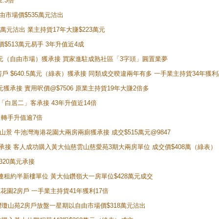
2.3倍
自由市場價$535萬元沽出
5萬元沽出 業主持貨17年大賺$223萬元
價$513萬元易手 3年升值近4成
398萬元（自由市場）獲承接 買家進駐成熟社區「3字頭」圓置業夢
房戶 $640.5萬元（綠表）獲承接 同類成交暌違兩年有多 一手業主持貨34年獲利
萬元獲承接 實用呎價@$7506 原業主持貨19年大賺2倍多
 獲「白居二」客承接 43年升值近14倍
年 轉手升值逾7倍
子山景 牛池灣海港花園大兩房兩廁獲承接 成交$515萬元@9847
天即獲承接 客人成功購入黃大仙慈雲山慈愛苑3期大兩房單位 成交價$408萬（綠表）
320萬元承接
購入連租約半新樓單位 黃大仙鑽嶺大一房單位$428萬元成交
新麗花園2房戶 一手業主持貨41年獲利17倍
牛池灣瓊山苑2房戶放盤一星期以自由市場價$318萬元沽出