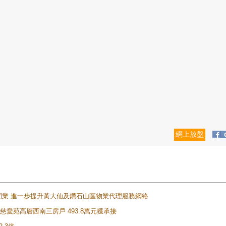
網上放盤
正式開業 進一步提升黃大仙及鑽石山區物業代理服務網絡
雲山慈愛苑高層西南三房戶 493.8萬元獲承接