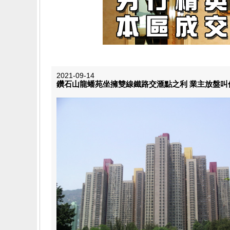
2021-09-14
鑽石山龍蟠苑坐擁雙線鐵路交滙點之利 業主放盤叫價一