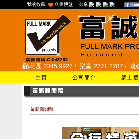
我的收藏
0
個樓盤
分享
 2345 9927 /
樂富 2321 2287 /
峻弦、曉暉花園 23
最新新聞稿