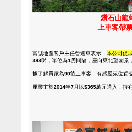
鑽石山龍
上車客帶票
富誠地產客戶主任曾遠東表示，
本公司促
383
呎，單位為
1
房間隔，座向東北望園景
據了解買家為
90
後上車客
，
有感屋苑位置
原業主於
2014
年
7
月以
$365
萬元購入，持