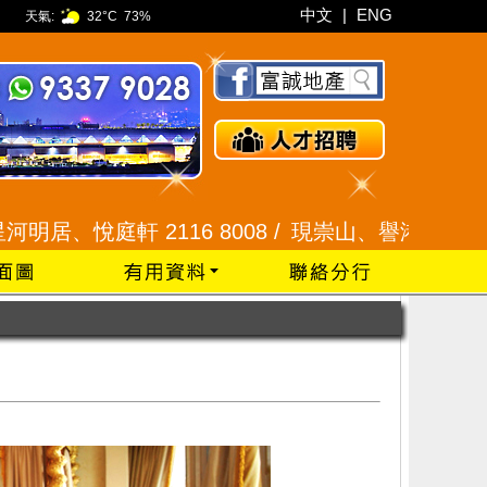
中文
|
ENG
天氣:
32°C
73%
2116 8008 /
現崇山、譽港灣 2345 9926 /
藍田