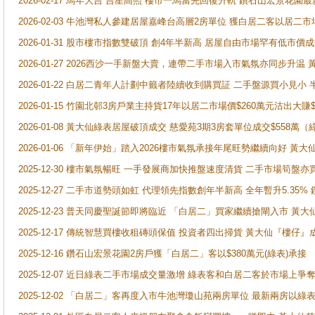
2026-02-17 馬年大吉 吉星高照 樓市一馬當先回復升軌 鑽石山宏景花園
2026-02-03 牛池灣私人參建居屋嘉峰台高層2房單位 獲白居二客以居二市
2026-01-31 股市樓市指數雙破頂 創4年半新高 居屋自由市場罕有低市價
2026-01-27 2026西沙一手新盤大賣，連帶二手市場入市氣氛亦同步升
2026-01-22 白居二青年人計劃中籤者陸續收到購買証 二手盤源買小見小
2026-01-15 竹園北邨3房戶業主持貨17年以居二市場價$260萬元沽出大賺$
2026-01-08 黃大仙綠表居屋破頂成交 慈愛苑3期3房套單位成交$558萬（
2026-01-06 「新年伊始」踏入2026樓市氣氛承接年尾旺勢繼續向好 
2025-12-30 樓市氣氛暢旺 一手發展商加快推盤速度清貨 二手市場筍
2025-12-27 二手市道勢頭如虹 代理領先指數創年半新高 全年暫升5.35
2025-12-23 普天同慶聖誕節即將臨近 「白居二」買家繼續搶閘入市 黃
2025-12-17 傳統智慧買樓收租磚頭保值 投資者四出掃貨 黃大仙『樓仔』
2025-12-16 鑽石山宏景花園2房戶獲「白居二」客以$380萬元(綠表)承接
2025-12-07 近日綠表二手市場成交量激增 綠表客和白居二客於市場上
2025-12-02 「白居二」客再度入市牛池灣瓊山苑兩房單位 最新兩房以綠表