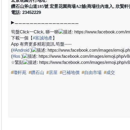
宏景花園分行地址:
鑽石山斧山道185號 宏景花園商場A2舖(商場往內進入, 欣賢軒
電話: 23452229
▶
⚊⚊⚊⚊⚊⚊⚊⚊⚊⚊⚊⚊⚊⚊⚊⚊⚊
筍盤
Click
一
Click,
睇一睇
下載一個【
#
富誠地產
】
App
有齊更多精彩資訊
.
筍盤
-----
(
#
Android
)
(
#
los
)
☆
緊貼
#
瓊軒苑
#
鑽石山
#
居屋
#
已補地價
#
自由市場
#
成交