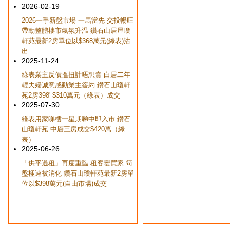
2026-02-19
2026一手新盤市場 一馬當先 交投暢旺
帶動整體樓市氣氛升温 鑽石山居屋瓊
軒苑最新2房單位以$368萬元(綠表)沽
出
2025-11-24
綠表業主反價搵扭計唔想賣 白居二年
輕夫婦誠意感動業主簽約 鑽石山瓊軒
苑2房398' $310萬元（綠表）成交
2025-07-30
綠表用家睇樓一星期睇中即入市 鑽石
山瓊軒苑 中層三房成交$420萬（綠
表）
2025-06-26
「供平過租」再度重臨 租客變買家 筍
盤極速被消化 鑽石山瓊軒苑最新2房單
位以$398萬元(自由市場)成交