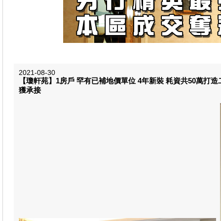
2021-08-30
【瓊軒苑】1房戶 罕有已補地價單位 4年新裝 耗資共50萬打造
獲承接