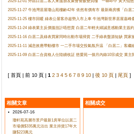
2025-12-01 外區白居二客人來搵朋友聚會食飯變買樓 一睇即中 黃大仙
2025-11-27 牛池灣居屋瓊山苑樓齢42年 依然有價有市 最新兩房獲「白居
2025-11-25 樓市回暖 綠表公屋客亦趁勢入市上車 牛池灣新世界居屋嘉
2025-11-24 綠表業主反價搵扭計唔想賣 白居二年輕夫婦誠意感動業主簽約 
2025-11-16 白居二及綠表買家同時出動市場掃貨 二手綠表盤源短缺 
2025-11-11 減息效應帶動樓市 一二手市場交投氣氛升温 「白居二」
2025-11-09 白居二合資格人仕陸續收証 慈愛苑一個月內錄10宗成交 業
[ 首頁 | 前 10 頁 |
1
2
3
4
5
6
7
8
9
10
|
後 10 頁
|
尾頁
]
相關文章
相關成交
2026-07-16
瓊軒苑高層市景戶最新1房單位以居二
市場價$335萬元沽出 業主持貨17年大
賺$223萬元