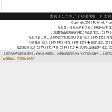
主頁
|
公司簡介
|
精選樓盤
|
田土廳
Copyright 2026 Fullmark 
九龍黃大仙鳳凰新村環鳳街18號A地下 電話：232
九龍鑽石山龍蟠苑商場107號舖 電話：2345 303
九龍鑽石山斧山道185號宏景花園A2號舖 電話: 2345 2229 傳真: 
采頣花園 電話: 2345 9927 傳真: 3188 1237 ◆ 樂富 電話: 2321 
威豪花園 電話: 2345 3331 傳真: 2328 9913 ◆ 星河明居/悅庭軒 電話: 2116
本網頁內容所提供資料，僅作參考用途。若因錯漏而引致任何不便或損失，本網頁
使用條款
私隱政策聲明