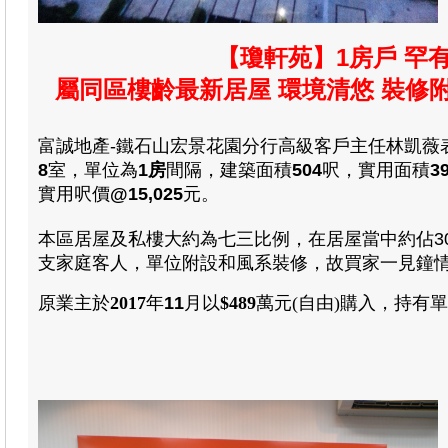
【瓊軒苑】1房戶 罕
屬同區樓齡最新居屋 環境清悠 裝修
富誠
地產-鐵石山宏景花園分行高級客戶主任林凱薇
8
室
，
單位為
1房
間隔
，
建築
面積
504
呎
，
實用
面積
3
實用呎價
@15,025
元
。
本區居屋及私樓大約為七三比例，在居屋當中約佔30
支家庭客人，單位附設和風系裝修，故買家一見鐘
原業主於
2017
年
11
月
以
$489
萬元(自由)
購入
，
持有單