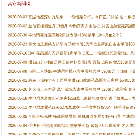
其它新聞稿
2026-08-03 富誠地產深耕九龍東 「龍蟠苑分行」今日正式開業 進
2026-08-02 差估署樓價連升13個月 帶動買家入市信心 慈雲山慈愛苑高層
2026-07-30 牛池灣嘉峰臺高層2房綠表價418萬易手 19年升值2.3倍
2026-07-23 黄大仙居屋慈安苑罕有已補地價2房單位最新以自由市場價$5
2026-07-16 瓊軒苑高層市景戶最新1房單位以居二市場價$335萬元沽出 業
2026-07-09 鑽石山3年樓齡居屋王啟翔苑高層1房 最新以綠表價$513萬元
2026-07-08 市區上車熱點 牛池灣新麗花園中層兩房戶 398萬元（自
2026-07-01 綠表市場極罕有！居屋皇鑽石山龍蟠苑高層大三房戶 $640
2026-06-26 黃大仙上車首選 萬年戲院大廈中層兩房戶 325萬元獲承接 實
2026-06-18 牛池灣居屋瓊山苑兩房$268萬元未補地價成交 獲「白居二」
2026-06-11 牛池灣瓊麗苑綠表$270萬成交 一手業主持貨36年 轉手升值逾
2026-06-05 全區最筍私樓 極高層雙景觀 遠挑維港夜景及獅子山景 牛池
2026-06-04 手快有 手慢無 同時幾組買家爭筍盤 放盤9天即獲承接 
2026-05-28 九龍公屋皇鳳德邨獲「白居二」客以居二市場價$320萬元承接