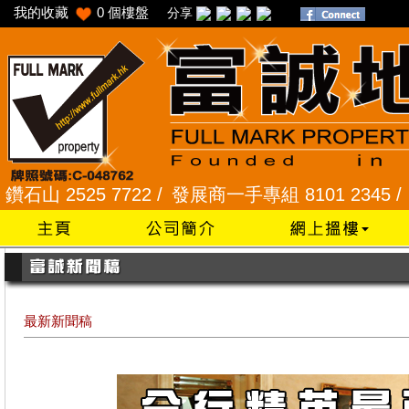
我的收藏
0
個樓盤
分享
22 /
發展商一手專組 8101 2345 /
采頣花園 2345 9
最新新聞稿