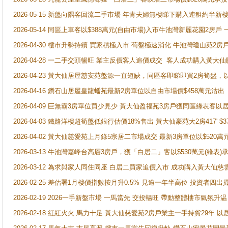
2026-05-15 新盤向隅客回流二手市場 年青夫婦無樓睇下購入連租約半新
2026-05-14 同區上車客以$388萬元(自由市場)入市牛池灣新麗花園2房戶
2026-04-30 樓市升勢持續 買家積極入市 荀盤極速消化 牛池灣瓊山苑2
2026-04-28 一二手交頭暢旺 業主反價客人追價成交 客人成功購入黃大仙
2026-04-23 黃大仙居屋慈安苑盤源一直短缺，同區客即睇即買2房筍盤，
2026-04-16 鑽石山居屋皇龍蟠苑最新2房單位以自由市場價$458萬元沽出
2026-04-09 巨無霸3房單位買少見少 黃大仙盈福苑3房戶獲同區綠表客以
2026-04-03 鐵路洋樓超筍盤低銀行估價18%售出 黃大仙豪苑大2房417' $
2026-04-02 黃大仙慈愛苑上月錄5宗居二市場成交 最新3房單位以$520萬
2026-03-13 牛池灣嘉峰台高層3房戶，獲「白居二」客以$530萬元(綠表)
2026-03-12 為求與家人同住同座 白居二買家追價入市 成功購入黃大仙
2026-02-25 差估署1月樓價指數按月升0.5% 見逾一年半高位 投資
2026-02-19 2026一手新盤市場 一馬當先 交投暢旺 帶動整體樓市氣氛
2026-02-18 紅紅火火 馬力十足 黃大仙慈愛苑2房戶業主一手持貨29年 以