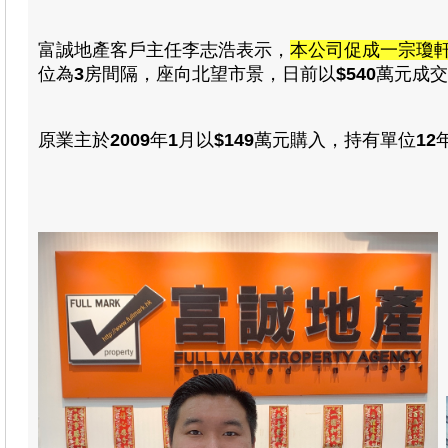
富誠地產客戶主任李志浩表示，
本公司促成一宗瓊
位為
3
房間隔，座向北望市景，日前以
$
540
萬元成交
原業主於
2009
年
1
月以
$149
萬元購入，持有單位
12