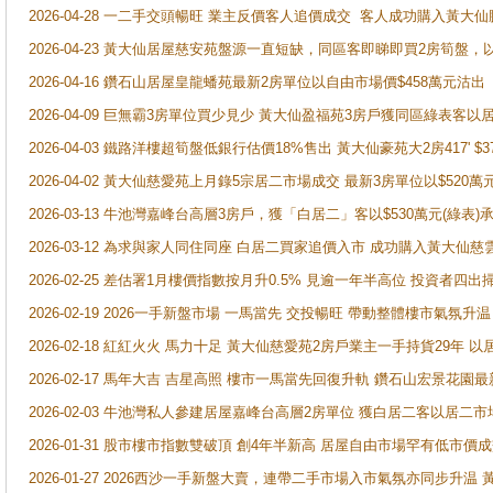
2026-04-28 一二手交頭暢旺 業主反價客人追價成交 客人成功購入黃大仙
2026-04-23 黃大仙居屋慈安苑盤源一直短缺，同區客即睇即買2房筍盤，
2026-04-16 鑽石山居屋皇龍蟠苑最新2房單位以自由市場價$458萬元沽出
2026-04-09 巨無霸3房單位買少見少 黃大仙盈福苑3房戶獲同區綠表客以
2026-04-03 鐵路洋樓超筍盤低銀行估價18%售出 黃大仙豪苑大2房417' $
2026-04-02 黃大仙慈愛苑上月錄5宗居二市場成交 最新3房單位以$520萬
2026-03-13 牛池灣嘉峰台高層3房戶，獲「白居二」客以$530萬元(綠表)
2026-03-12 為求與家人同住同座 白居二買家追價入市 成功購入黃大仙
2026-02-25 差估署1月樓價指數按月升0.5% 見逾一年半高位 投資
2026-02-19 2026一手新盤市場 一馬當先 交投暢旺 帶動整體樓市氣氛
2026-02-18 紅紅火火 馬力十足 黃大仙慈愛苑2房戶業主一手持貨29年 以
2026-02-17 馬年大吉 吉星高照 樓市一馬當先回復升軌 鑽石山宏景花園
2026-02-03 牛池灣私人參建居屋嘉峰台高層2房單位 獲白居二客以居二市
2026-01-31 股市樓市指數雙破頂 創4年半新高 居屋自由市場罕有低市價
2026-01-27 2026西沙一手新盤大賣，連帶二手市場入市氣氛亦同步升