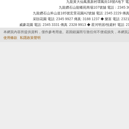
九龍黃大仙鳳凰新村環鳳街18號A地下 電話：232
九龍鑽石山龍蟠苑商場107號舖 電話：2345 303
九龍鑽石山斧山道185號宏景花園A2號舖 電話: 2345 2229 傳真: 
采頣花園 電話: 2345 9927 傳真: 3188 1237 ◆ 樂富 電話: 2321 
威豪花園 電話: 2345 3331 傳真: 2328 9913 ◆ 星河明居/悅庭軒 電話: 2116
本網頁內容所提供資料，僅作參考用途。若因錯漏而引致任何不便或損失，本網頁
使用條款
私隱政策聲明