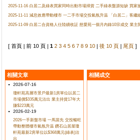
2025-11-16 白居二及綠表買家同時出動市場掃貨 二手綠表盤源短缺 
2025-11-11 減息效應帶動樓市 一二手市場交投氣氛升温 「白居二」
2025-11-09 白居二合資格人仕陸續收証 慈愛苑一個月內錄10宗成交 業
[ 首頁 | 前 10 頁 |
1
2
3
4
5
6
7
8
9
10
|
後 10 頁
|
尾頁
]
相關文章
相關成交
2026-07-16
瓊軒苑高層市景戶最新1房單位以居二
市場價$335萬元沽出 業主持貨17年大
賺$223萬元
2026-02-19
2026一手新盤市場 一馬當先 交投暢旺
帶動整體樓市氣氛升温 鑽石山居屋瓊
軒苑最新2房單位以$368萬元(綠表)沽
出