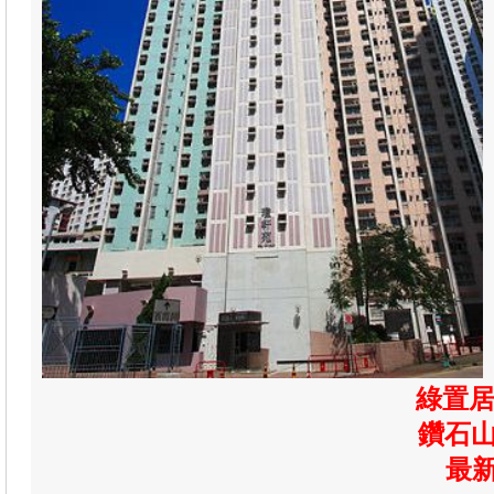
綠置居
鑽石山
最