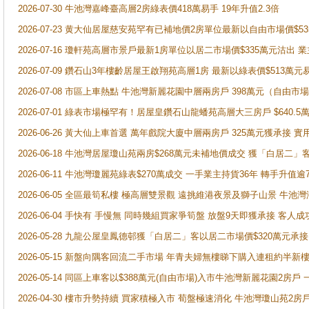
2026-07-30 牛池灣嘉峰臺高層2房綠表價418萬易手 19年升值2.3倍
2026-07-23 黄大仙居屋慈安苑罕有已補地價2房單位最新以自由市場價$5
2026-07-16 瓊軒苑高層市景戶最新1房單位以居二市場價$335萬元沽出 業
2026-07-09 鑽石山3年樓齡居屋王啟翔苑高層1房 最新以綠表價$513萬元
2026-07-08 市區上車熱點 牛池灣新麗花園中層兩房戶 398萬元（自
2026-07-01 綠表市場極罕有！居屋皇鑽石山龍蟠苑高層大三房戶 $640
2026-06-26 黃大仙上車首選 萬年戲院大廈中層兩房戶 325萬元獲承接 實
2026-06-18 牛池灣居屋瓊山苑兩房$268萬元未補地價成交 獲「白居二」
2026-06-11 牛池灣瓊麗苑綠表$270萬成交 一手業主持貨36年 轉手升值逾
2026-06-05 全區最筍私樓 極高層雙景觀 遠挑維港夜景及獅子山景 牛池
2026-06-04 手快有 手慢無 同時幾組買家爭筍盤 放盤9天即獲承接 
2026-05-28 九龍公屋皇鳳德邨獲「白居二」客以居二市場價$320萬元承接
2026-05-15 新盤向隅客回流二手市場 年青夫婦無樓睇下購入連租約半新
2026-05-14 同區上車客以$388萬元(自由市場)入市牛池灣新麗花園2房戶
2026-04-30 樓市升勢持續 買家積極入市 荀盤極速消化 牛池灣瓊山苑2