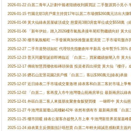
2026-01-22 白居二青年人計劃中籤者陸續收到購買証 二手盤源買小見小
2026-01-15 竹園北邨3房戶業主持貨17年以居二市場價$260萬元沽出大賺$
2026-01-08 黃大仙綠表居屋破頂成交 慈愛苑3期3房套單位成交$558萬（
2026-01-06 「新年伊始」踏入2026樓市氣氛承接年尾旺勢繼續向好 
2025-12-30 樓市氣氛暢旺 一手發展商加快推盤速度清貨 二手市場筍
2025-12-27 二手市道勢頭如虹 代理領先指數創年半新高 全年暫升5.35
2025-12-23 普天同慶聖誕節即將臨近 「白居二」買家繼續搶閘入市 黃
2025-12-17 傳統智慧買樓收租磚頭保值 投資者四出掃貨 黃大仙『樓仔』
2025-12-16 鑽石山宏景花園2房戶獲「白居二」客以$380萬元(綠表)承接
2025-12-07 近日綠表二手市場成交量激增 綠表客和白居二客於市場上
2025-12-02 「白居二」客再度入市牛池灣瓊山苑兩房單位 最新兩房以綠表
2025-12-01 外區白居二客人來搵朋友聚會食飯變買樓 一睇即中 黃大仙
2025-11-27 牛池灣居屋瓊山苑樓齢42年 依然有價有市 最新兩房獲「白居
2025-11-25 樓市回暖 綠表公屋客亦趁勢入市上車 牛池灣新世界居屋嘉
2025-11-24 綠表業主反價搵扭計唔想賣 白居二年輕夫婦誠意感動業主簽約 