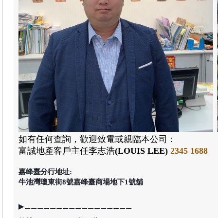
如有任何查詢，歡迎致電或親臨本公司：
富誠地產
客戶主任李志浩
(LOUIS LEE)
2345 1688
嘉峰臺分行地址:
牛池灣瓊東街8號嘉峰臺商場地下1號舖
▶⚊⚊⚊⚊⚊⚊⚊⚊⚊⚊⚊⚊⚊⚊⚊⚊⚊