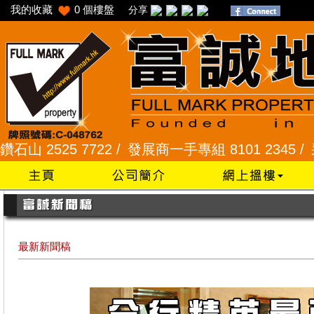
我的收藏
0
個樓盤
分享
7722 /
發展商一手專組 8101 2345 /
采頣花園 2345
最新新聞稿