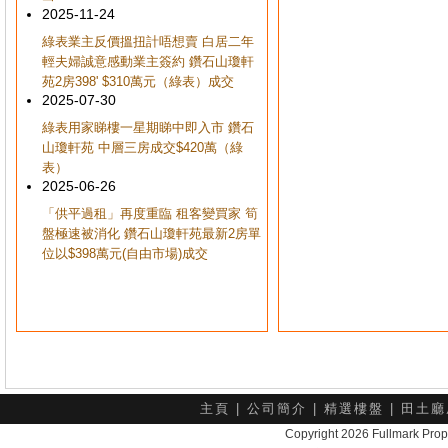
2025-11-24
綠表業主反價搵扭計唔想賣 白居二年
輕夫婦誠意感動業主簽約 鑽石山瓊軒
苑2房398' $310萬元（綠表）成交
2025-07-30
綠表用家睇樓一星期睇中即入市 鑽石
山瓊軒苑 中層三房成交$420萬（綠
表）
2025-06-26
「供平過租」再度重臨 租客變買家 筍
盤極速被消化 鑽石山瓊軒苑最新2房單
位以$398萬元(自由市場)成交
主頁
|
公司簡介
|
精選樓盤
|
田土廳
Copyright 2026 Fullmark 