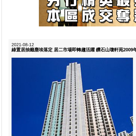
2021-08-12
綠置居抽籤塵埃落定 居二市場即轉趨活躍 鑽石山瓊軒苑2009年