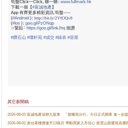
筍盤Click一Click, 睇一睇
:
www.fullmark.hk
下載一個【
#
富誠地產
】
App 有齊更多精彩資訊.筍盤-----
(
#
Android
)
:
http://bit.ly/2VfOQv8
(
#
los
)
:
goo.gl/PzONqp
:
☆緊貼
https://goo.gl/6nkJhq
按讚
#
鑽石山
#
瓊軒苑
#
成交
#
綠表
#
居屋
其它新聞稿
2026-08-03 富誠地產深耕九龍東 「龍蟠苑分行」今日正式開業 進
2026-08-02 差估署樓價連升13個月 帶動買家入市信心 慈雲山慈愛苑高層