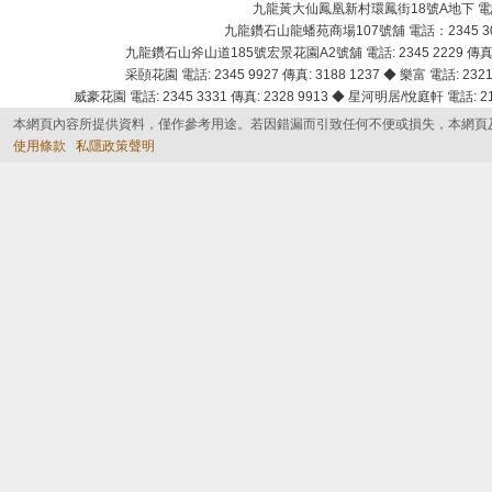
九龍黃大仙鳳凰新村環鳳街18號A地下 電話：232
九龍鑽石山龍蟠苑商場107號舖 電話：2345 303
九龍鑽石山斧山道185號宏景花園A2號舖 電話: 2345 2229 傳真: 
采頣花園 電話: 2345 9927 傳真: 3188 1237 ◆ 樂富 電話: 2321 
威豪花園 電話: 2345 3331 傳真: 2328 9913 ◆ 星河明居/悅庭軒 電話: 2116
本網頁內容所提供資料，僅作參考用途。若因錯漏而引致任何不便或損失，本網頁
使用條款
私隱政策聲明