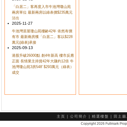
「白居二」客再度入市牛池灣瓊山苑
兩房單位 最新兩房以綠表價$235萬元
沽出
2025-11-27
牛池灣居屋瓊山苑樓齢42年 依然有價
有市 最新兩房獲「白居二」客以$228
萬元(綠表)承接
2025-09-13
港股升破26000點 創4年新高 樓市反應
正面 長情業主持貨42年大賺約12倍 牛
池灣瓊山苑3房548' $293萬元（綠表）
成交
主頁
|
公司簡介
|
精選樓盤
|
田土廳
Copyright 2026 Fullmark 