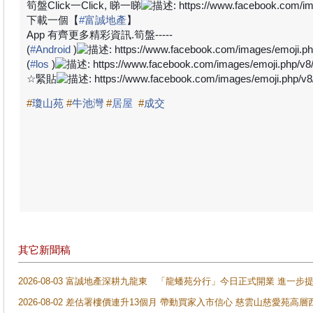
筍盤
Click
一
Click,
睇一睇
下載一個【
#
富誠地產
】
App
有齊更多精彩資訊
.
筍盤
-----
(
#
Android
)
(
#
los
)
☆
緊貼
#
瓊山苑
#
牛池灣
#
居屋
#
成交
其它新聞稿
2026-08-03 富誠地產深耕九龍東 「龍蟠苑分行」今日正式開業 進
2026-08-02 差估署樓價連升13個月 帶動買家入市信心 慈雲山慈愛苑高層