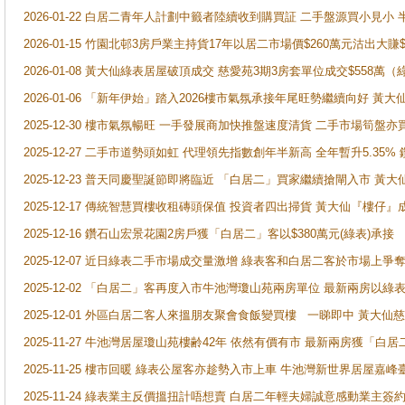
2026-01-22 白居二青年人計劃中籤者陸續收到購買証 二手盤源買小見小
2026-01-15 竹園北邨3房戶業主持貨17年以居二市場價$260萬元沽出大賺$
2026-01-08 黃大仙綠表居屋破頂成交 慈愛苑3期3房套單位成交$558萬（
2026-01-06 「新年伊始」踏入2026樓市氣氛承接年尾旺勢繼續向好 
2025-12-30 樓市氣氛暢旺 一手發展商加快推盤速度清貨 二手市場筍
2025-12-27 二手市道勢頭如虹 代理領先指數創年半新高 全年暫升5.35
2025-12-23 普天同慶聖誕節即將臨近 「白居二」買家繼續搶閘入市 黃
2025-12-17 傳統智慧買樓收租磚頭保值 投資者四出掃貨 黃大仙『樓仔』
2025-12-16 鑽石山宏景花園2房戶獲「白居二」客以$380萬元(綠表)承接
2025-12-07 近日綠表二手市場成交量激增 綠表客和白居二客於市場上
2025-12-02 「白居二」客再度入市牛池灣瓊山苑兩房單位 最新兩房以綠表
2025-12-01 外區白居二客人來搵朋友聚會食飯變買樓 一睇即中 黃大仙
2025-11-27 牛池灣居屋瓊山苑樓齢42年 依然有價有市 最新兩房獲「白居
2025-11-25 樓市回暖 綠表公屋客亦趁勢入市上車 牛池灣新世界居屋嘉
2025-11-24 綠表業主反價搵扭計唔想賣 白居二年輕夫婦誠意感動業主簽約 