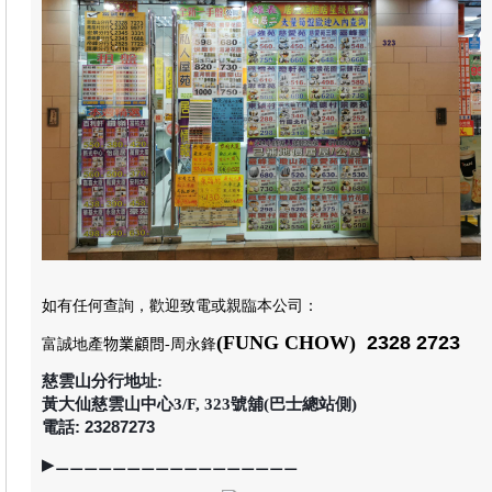
如有任何查詢，歡迎致電或親臨本公司
：
(FUNG CHOW)
2328 2723
富誠地產
物業顧問
-周永鋒
慈雲山分行地址:
黃大仙慈雲山中心3/F, 323號舖(巴士總站側)
電話: 23287273
▶
⚊⚊⚊⚊⚊⚊⚊⚊⚊⚊⚊⚊⚊⚊⚊⚊⚊