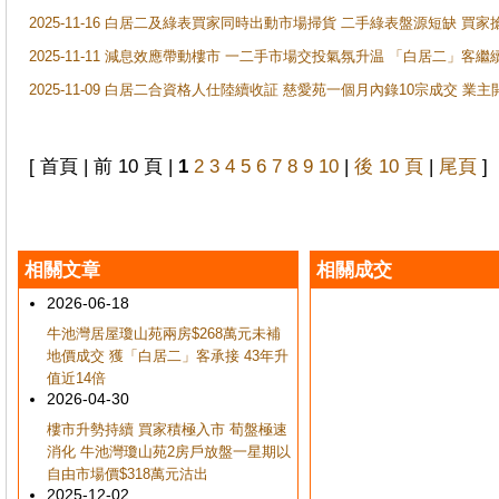
2025-11-16 白居二及綠表買家同時出動市場掃貨 二手綠表盤源短缺 
2025-11-11 減息效應帶動樓市 一二手市場交投氣氛升温 「白居二」
2025-11-09 白居二合資格人仕陸續收証 慈愛苑一個月內錄10宗成交 業
[ 首頁 | 前 10 頁 |
1
2
3
4
5
6
7
8
9
10
|
後 10 頁
|
尾頁
]
相關文章
相關成交
2026-06-18
牛池灣居屋瓊山苑兩房$268萬元未補
地價成交 獲「白居二」客承接 43年升
值近14倍
2026-04-30
樓市升勢持續 買家積極入市 荀盤極速
消化 牛池灣瓊山苑2房戶放盤一星期以
自由市場價$318萬元沽出
2025-12-02