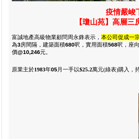
疫情嚴峻
【瓊山苑】高層三房
富誠地產高級物業顧問周永鋒表示，
本公司促成一
為
3
房
間隔
，建築
面積
680
呎，
實用
面積
568
呎
，
座
價
@10,246
元。
原業主於
1983
年
05
月一手
以
$25.2
萬元(綠表)
購入
，