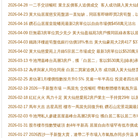
2026-04-28 一二手交頭暢旺 業主反價客人追價成交 客人成功購入黃大仙
2026-04-23 黃大仙居屋慈安苑盤源一直短缺，同區客即睇即買2房筍盤，
2026-04-16 鑽石山居屋皇龍蟠苑最新2房單位以自由市場價$458萬元沽出
2026-04-09 巨無霸3房單位買少見少 黃大仙盈福苑3房戶獲同區綠表客以
2026-04-03 鐵路洋樓超筍盤低銀行估價18%售出 黃大仙豪苑大2房417' $
2026-04-02 黃大仙慈愛苑上月錄5宗居二市場成交 最新3房單位以$520萬
2026-03-13 牛池灣嘉峰台高層3房戶，獲「白居二」客以$530萬元(綠表)
2026-03-12 為求與家人同住同座 白居二買家追價入市 成功購入黃大仙
2026-02-25 差估署1月樓價指數按月升0.5% 見逾一年半高位 投資
2026-02-19 2026一手新盤市場 一馬當先 交投暢旺 帶動整體樓市氣氛
2026-02-18 紅紅火火 馬力十足 黃大仙慈愛苑2房戶業主一手持貨29年 以
2026-02-17 馬年大吉 吉星高照 樓市一馬當先回復升軌 鑽石山宏景花園
2026-02-03 牛池灣私人參建居屋嘉峰台高層2房單位 獲白居二客以居二市
2026-01-31 股市樓市指數雙破頂 創4年半新高 居屋自由市場罕有低市價
2026-01-27 2026西沙一手新盤大賣，連帶二手市場入市氣氛亦同步升