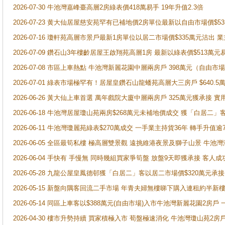
2026-07-30 牛池灣嘉峰臺高層2房綠表價418萬易手 19年升值2.3倍
2026-07-23 黄大仙居屋慈安苑罕有已補地價2房單位最新以自由市場價$5
2026-07-16 瓊軒苑高層市景戶最新1房單位以居二市場價$335萬元沽出 業
2026-07-09 鑽石山3年樓齡居屋王啟翔苑高層1房 最新以綠表價$513萬元
2026-07-08 市區上車熱點 牛池灣新麗花園中層兩房戶 398萬元（自
2026-07-01 綠表市場極罕有！居屋皇鑽石山龍蟠苑高層大三房戶 $640
2026-06-26 黃大仙上車首選 萬年戲院大廈中層兩房戶 325萬元獲承接 實
2026-06-18 牛池灣居屋瓊山苑兩房$268萬元未補地價成交 獲「白居二」
2026-06-11 牛池灣瓊麗苑綠表$270萬成交 一手業主持貨36年 轉手升值逾
2026-06-05 全區最筍私樓 極高層雙景觀 遠挑維港夜景及獅子山景 牛池
2026-06-04 手快有 手慢無 同時幾組買家爭筍盤 放盤9天即獲承接 
2026-05-28 九龍公屋皇鳳德邨獲「白居二」客以居二市場價$320萬元承接
2026-05-15 新盤向隅客回流二手市場 年青夫婦無樓睇下購入連租約半新
2026-05-14 同區上車客以$388萬元(自由市場)入市牛池灣新麗花園2房戶
2026-04-30 樓市升勢持續 買家積極入市 荀盤極速消化 牛池灣瓊山苑2