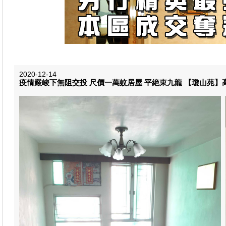
2020-12-14
疫情嚴峻下無阻交投 尺價一萬蚊居屋 平絶東九龍 【瓊山苑】高