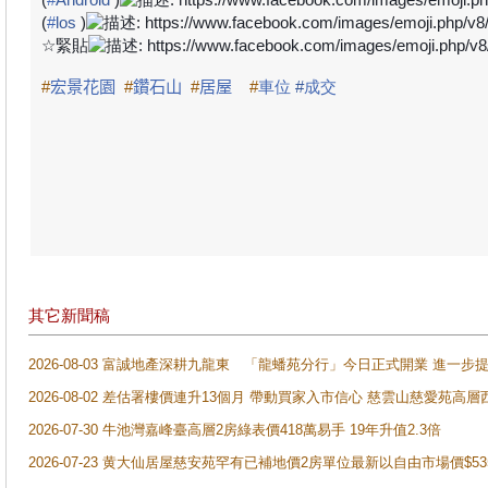
(
#
los
)
☆
緊貼
#
宏景花園
#
鑽石山
#
居屋
#
車位
#
成交
其它新聞稿
2026-08-03 富誠地產深耕九龍東 「龍蟠苑分行」今日正式開業 進
2026-08-02 差估署樓價連升13個月 帶動買家入市信心 慈雲山慈愛苑高層
2026-07-30 牛池灣嘉峰臺高層2房綠表價418萬易手 19年升值2.3倍
2026-07-23 黄大仙居屋慈安苑罕有已補地價2房單位最新以自由市場價$5