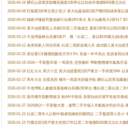
2026-04-16 鑽石山居屋皇龍蟠苑最新2房單位以自由市場價$458萬元沽出
2026-04-09 巨無霸3房單位買少見少 黃大仙盈福苑3房戶獲同區綠表客以
2026-04-03 鐵路洋樓超筍盤低銀行估價18%售出 黃大仙豪苑大2房417' $
2026-04-02 黃大仙慈愛苑上月錄5宗居二市場成交 最新3房單位以$520萬
2026-03-13 牛池灣嘉峰台高層3房戶，獲「白居二」客以$530萬元(綠表)
2026-03-12 為求與家人同住同座 白居二買家追價入市 成功購入黃大仙
2026-02-25 差估署1月樓價指數按月升0.5% 見逾一年半高位 投資
2026-02-19 2026一手新盤市場 一馬當先 交投暢旺 帶動整體樓市氣氛
2026-02-18 紅紅火火 馬力十足 黃大仙慈愛苑2房戶業主一手持貨29年 以
2026-02-17 馬年大吉 吉星高照 樓市一馬當先回復升軌 鑽石山宏景花園
2026-02-03 牛池灣私人參建居屋嘉峰台高層2房單位 獲白居二客以居二市
2026-01-31 股市樓市指數雙破頂 創4年半新高 居屋自由市場罕有低市價
2026-01-27 2026西沙一手新盤大賣，連帶二手市場入市氣氛亦同步升
2026-01-22 白居二青年人計劃中籤者陸續收到購買証 二手盤源買小見小
2026-01-15 竹園北邨3房戶業主持貨17年以居二市場價$260萬元沽出大賺$