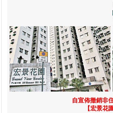
自宣佈撤銷非
【宏景花