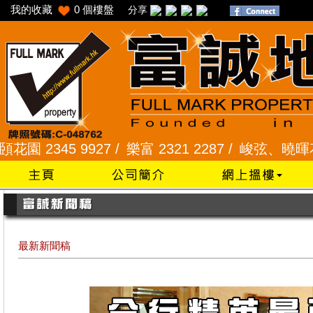
我的收藏
0
個樓盤
分享
9927 /
樂富 2321 2287 /
峻弦、曉暉花園 2345 12
最新新聞稿