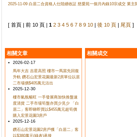
2025-11-09 白居二合資格人仕陸續收証 慈愛苑一個月內錄10宗成交 業
[ 首頁 | 前 10 頁 |
1
2
3
4
5
6
7
8
9
10
|
後 10 頁
|
尾頁
]
相關文章
相關成交
2026-02-17
馬年大吉 吉星高照 樓市一馬當先回復
升軌 鑽石山宏景花園最新2房單位以居
二市場價$405萬元沽出
2025-12-30
樓市氣氛暢旺 一手發展商加快推盤速
度清貨 二手市場筍盤亦買少見少 「白
居二」客即睇即買以$455萬元超筍價
購入宏景花園3房戶
2025-12-16
鑽石山宏景花園2房戶獲「白居二」客
以$380萬元(綠表)承接