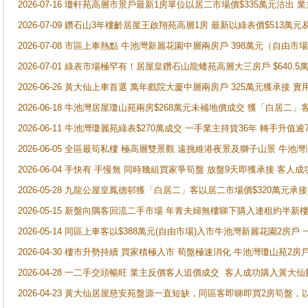
2026-07-16 瓊軒苑高層市景戶最新1房單位以居二市場價$335萬元沽出 業
2026-07-09 鑽石山3年樓齡居屋王啟翔苑高層1房 最新以綠表價$513萬元
2026-07-08 市區上車熱點 牛池灣新麗花園中層兩房戶 398萬元（自
2026-07-01 綠表市場極罕有！居屋皇鑽石山龍蟠苑高層大三房戶 $640
2026-06-26 黃大仙上車首選 萬年戲院大廈中層兩房戶 325萬元獲承接 實
2026-06-18 牛池灣居屋瓊山苑兩房$268萬元未補地價成交 獲「白居二」
2026-06-11 牛池灣瓊麗苑綠表$270萬成交 一手業主持貨36年 轉手升值逾
2026-06-05 全區最筍私樓 極高層雙景觀 遠挑維港夜景及獅子山景 牛池
2026-06-04 手快有 手慢無 同時幾組買家爭筍盤 放盤9天即獲承接 
2026-05-28 九龍公屋皇鳳德邨獲「白居二」客以居二市場價$320萬元承接
2026-05-15 新盤向隅客回流二手市場 年青夫婦無樓睇下購入連租約半新
2026-05-14 同區上車客以$388萬元(自由市場)入市牛池灣新麗花園2房戶
2026-04-30 樓市升勢持續 買家積極入市 荀盤極速消化 牛池灣瓊山苑2
2026-04-28 一二手交頭暢旺 業主反價客人追價成交 客人成功購入黃大仙
2026-04-23 黃大仙居屋慈安苑盤源一直短缺，同區客即睇即買2房筍盤，