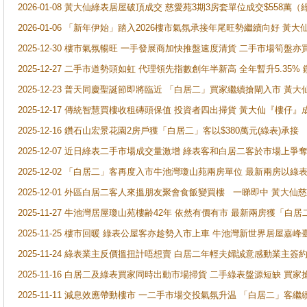
2026-01-08 黃大仙綠表居屋破頂成交 慈愛苑3期3房套單位成交$558萬（
2026-01-06 「新年伊始」踏入2026樓市氣氛承接年尾旺勢繼續向好 
2025-12-30 樓市氣氛暢旺 一手發展商加快推盤速度清貨 二手市場筍
2025-12-27 二手市道勢頭如虹 代理領先指數創年半新高 全年暫升5.35
2025-12-23 普天同慶聖誕節即將臨近 「白居二」買家繼續搶閘入市 黃
2025-12-17 傳統智慧買樓收租磚頭保值 投資者四出掃貨 黃大仙『樓仔』
2025-12-16 鑽石山宏景花園2房戶獲「白居二」客以$380萬元(綠表)承接
2025-12-07 近日綠表二手市場成交量激增 綠表客和白居二客於市場上
2025-12-02 「白居二」客再度入市牛池灣瓊山苑兩房單位 最新兩房以綠表
2025-12-01 外區白居二客人來搵朋友聚會食飯變買樓 一睇即中 黃大仙
2025-11-27 牛池灣居屋瓊山苑樓齢42年 依然有價有市 最新兩房獲「白居
2025-11-25 樓市回暖 綠表公屋客亦趁勢入市上車 牛池灣新世界居屋嘉
2025-11-24 綠表業主反價搵扭計唔想賣 白居二年輕夫婦誠意感動業主簽約 
2025-11-16 白居二及綠表買家同時出動市場掃貨 二手綠表盤源短缺 
2025-11-11 減息效應帶動樓市 一二手市場交投氣氛升温 「白居二」