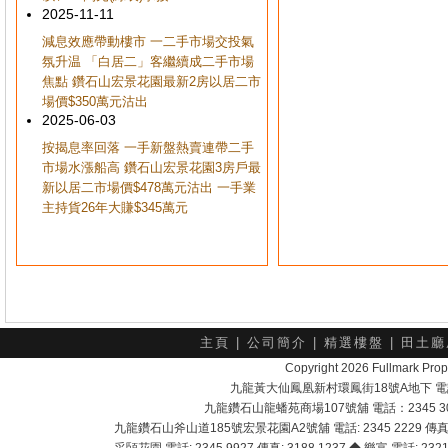
2025-11-11
減息效應帶動樓市 一二手市場交投氣
氛升温 「白居二」客繼續成二手市場
焦點 鑽石山宏景花園最新2房以居二市
場價$350萬元沽出
2025-06-03
按揭息率回落 一手新盤熱賣連帶二手
市場水漲船高 鑽石山宏景花園3房戶最
新以居二市場價$478萬元沽出 一手業
主持貨26年大賺$345萬元
主頁
|
公司簡介
|
精選樓盤
|
田土廳
Copyright 2026 Fullmark 
九龍黃大仙鳳凰新村環鳳街18號A地下 電話：232
九龍鑽石山龍蟠苑商場107號舖 電話：2345 303
九龍鑽石山斧山道185號宏景花園A2號舖 電話: 2345 2229 傳真: 