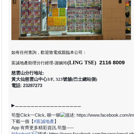
如有任何查詢，歡迎致電或親臨本公司
：
(LING TSE)
2116 8009
富誠地產助理分行經理
-謝婉玲
慈雲山分行地址:
黃大仙慈雲山中心3/F, 323號舖(巴士總站側)
電話: 23287273
▶
⚊⚊⚊⚊⚊⚊⚊⚊⚊⚊⚊⚊⚊⚊⚊⚊⚊
筍盤
Click
一
Click,
睇一睇
下載一個【
#
富誠地產
】
App
有齊更多精彩資訊
.
筍盤
-----
(
#
Android
)