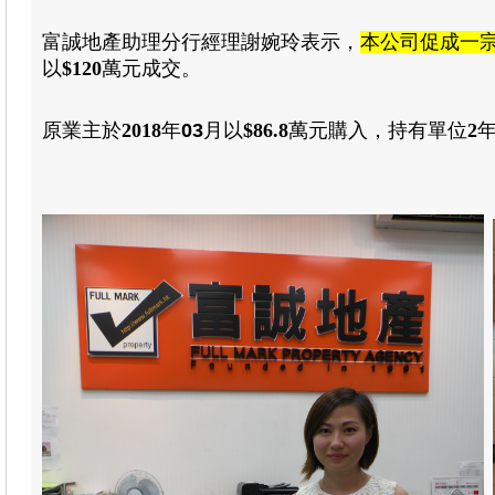
富誠地產助理分行經理謝婉玲表示
，
本公司促成一
以
$120
萬元成交
。
原業主於
2018
年
03
月
以
$86.8
萬元
購入
，
持有單位
2