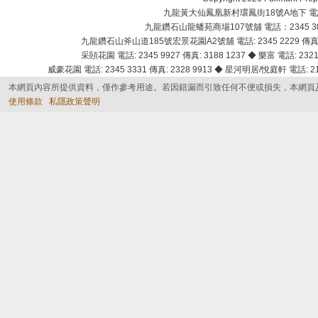
九龍黃大仙鳳凰新村環鳳街18號A地下 電話：232
九龍鑽石山龍蟠苑商場107號舖 電話：2345 303
九龍鑽石山斧山道185號宏景花園A2號舖 電話: 2345 2229 傳真: 
采頣花園 電話: 2345 9927 傳真: 3188 1237 ◆ 樂富 電話: 2321 
威豪花園 電話: 2345 3331 傳真: 2328 9913 ◆ 星河明居/悅庭軒 電話: 2116
本網頁內容所提供資料，僅作參考用途。若因錯漏而引致任何不便或損失，本網頁
使用條款
私隱政策聲明