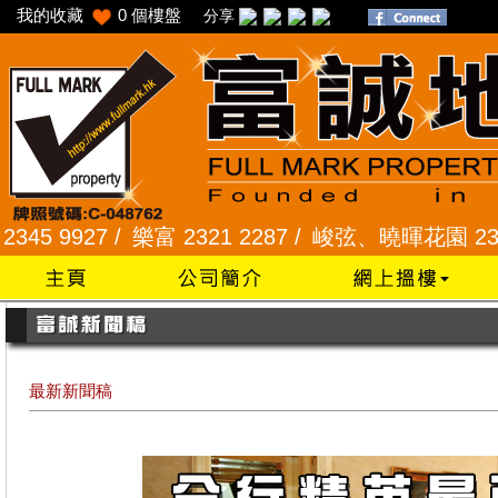
我的收藏
0
個樓盤
分享
/
樂富 2321 2287 /
峻弦、曉暉花園 2345 1286 /
威
最新新聞稿