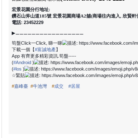
宏景花園分行地址:
鑽石山斧山道185號 宏景花園商場A2舖(商場往內進入, 欣賢軒
電話: 23452229
▶
⚊⚊⚊⚊⚊⚊⚊⚊⚊⚊⚊⚊⚊⚊⚊⚊⚊
筍盤
Click
一
Click,
睇一睇
下載一個【
#
富誠地產
】
App
有齊更多精彩資訊
.
筍盤
-----
(
#
Android
)
(
#
los
)
☆
緊貼
#
嘉峰臺
#
牛池灣
#
成交
#
居屋