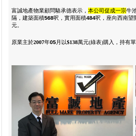
富誠地產物業顧問駱承德表示
，
本公司促成一宗
牛
隔
，建築
面積
568
呎，
實用
面積
484
呎
，
座向西南望
元。
原業主於
2007
年
05
月
以
$138
萬元(綠表)
購入
，
持有單