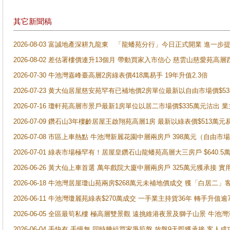
其它新聞稿
2026-08-03 富誠地產深耕九龍東 「龍蟠苑分行」今日正式開業 進
2026-08-02 差估署樓價連升13個月 帶動買家入市信心 慈雲山慈愛苑高層
2026-07-30 牛池灣嘉峰臺高層2房綠表價418萬易手 19年升值2.3倍
2026-07-23 黄大仙居屋慈安苑罕有已補地價2房單位最新以自由市場價$5
2026-07-16 瓊軒苑高層市景戶最新1房單位以居二市場價$335萬元沽出 業
2026-07-09 鑽石山3年樓齡居屋王啟翔苑高層1房 最新以綠表價$513萬元
2026-07-08 市區上車熱點 牛池灣新麗花園中層兩房戶 398萬元（自
2026-07-01 綠表市場極罕有！居屋皇鑽石山龍蟠苑高層大三房戶 $640
2026-06-26 黃大仙上車首選 萬年戲院大廈中層兩房戶 325萬元獲承接 實
2026-06-18 牛池灣居屋瓊山苑兩房$268萬元未補地價成交 獲「白居二」
2026-06-11 牛池灣瓊麗苑綠表$270萬成交 一手業主持貨36年 轉手升值逾
2026-06-05 全區最筍私樓 極高層雙景觀 遠挑維港夜景及獅子山景 牛池
2026-06-04 手快有 手慢無 同時幾組買家爭筍盤 放盤9天即獲承接 