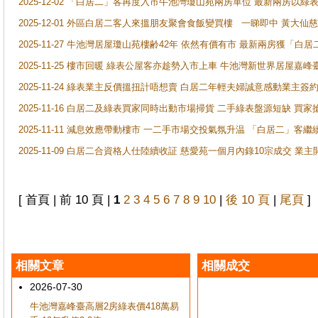
2025-12-02 「白居二」客再度入市牛池灣瓊山苑兩房單位 最新兩房以綠表
2025-12-01 外區白居二客人來搵朋友聚會食飯變買樓 一睇即中 黃大仙
2025-11-27 牛池灣居屋瓊山苑樓齢42年 依然有價有市 最新兩房獲「白居
2025-11-25 樓市回暖 綠表公屋客亦趁勢入市上車 牛池灣新世界居屋嘉
2025-11-24 綠表業主反價搵扭計唔想賣 白居二年輕夫婦誠意感動業主簽約 
2025-11-16 白居二及綠表買家同時出動市場掃貨 二手綠表盤源短缺 
2025-11-11 減息效應帶動樓市 一二手市場交投氣氛升温 「白居二」
2025-11-09 白居二合資格人仕陸續收証 慈愛苑一個月內錄10宗成交 業
[ 首頁 | 前 10 頁 |
1
2
3
4
5
6
7
8
9
10
|
後 10 頁
|
尾頁
]
相關文章
相關成交
2026-07-30
牛池灣嘉峰臺高層2房綠表價418萬易