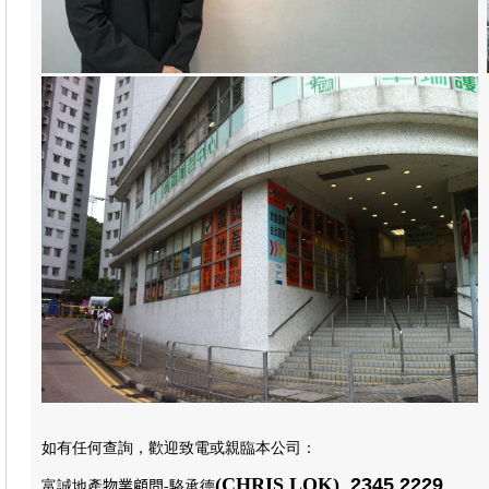
如有任何查詢，歡迎致電或親臨本公司
：
(CHRIS LOK)
2345 2229
富誠地產
物業顧問
-駱承德