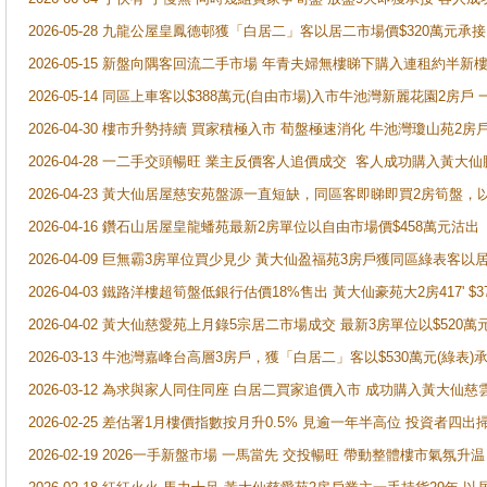
2026-05-28 九龍公屋皇鳳德邨獲「白居二」客以居二市場價$320萬元承接
2026-05-15 新盤向隅客回流二手市場 年青夫婦無樓睇下購入連租約半新
2026-05-14 同區上車客以$388萬元(自由市場)入市牛池灣新麗花園2房戶
2026-04-30 樓市升勢持續 買家積極入市 荀盤極速消化 牛池灣瓊山苑2
2026-04-28 一二手交頭暢旺 業主反價客人追價成交 客人成功購入黃大仙
2026-04-23 黃大仙居屋慈安苑盤源一直短缺，同區客即睇即買2房筍盤，
2026-04-16 鑽石山居屋皇龍蟠苑最新2房單位以自由市場價$458萬元沽出
2026-04-09 巨無霸3房單位買少見少 黃大仙盈福苑3房戶獲同區綠表客以
2026-04-03 鐵路洋樓超筍盤低銀行估價18%售出 黃大仙豪苑大2房417' $
2026-04-02 黃大仙慈愛苑上月錄5宗居二市場成交 最新3房單位以$520萬
2026-03-13 牛池灣嘉峰台高層3房戶，獲「白居二」客以$530萬元(綠表)
2026-03-12 為求與家人同住同座 白居二買家追價入市 成功購入黃大仙
2026-02-25 差估署1月樓價指數按月升0.5% 見逾一年半高位 投資
2026-02-19 2026一手新盤市場 一馬當先 交投暢旺 帶動整體樓市氣氛