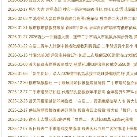
2026-02-18 紅紅火火 馬力十足 黃大仙慈愛苑2房戶業主一手持貨29年 以
2026-02-17 馬年大吉 吉星高照 樓市一馬當先回復升軌 鑽石山宏景花園
2026-02-03 牛池灣私人參建居屋嘉峰台高層2房單位 獲白居二客以居二市
2026-01-31 股市樓市指數雙破頂 創4年半新高 居屋自由市場罕有低市價
2026-01-27 2026西沙一手新盤大賣，連帶二手市場入市氣氛亦同步升
2026-01-22 白居二青年人計劃中籤者陸續收到購買証 二手盤源買小見小
2026-01-15 竹園北邨3房戶業主持貨17年以居二市場價$260萬元沽出大賺$
2026-01-08 黃大仙綠表居屋破頂成交 慈愛苑3期3房套單位成交$558萬（
2026-01-06 「新年伊始」踏入2026樓市氣氛承接年尾旺勢繼續向好 
2025-12-30 樓市氣氛暢旺 一手發展商加快推盤速度清貨 二手市場筍
2025-12-27 二手市道勢頭如虹 代理領先指數創年半新高 全年暫升5.35
2025-12-23 普天同慶聖誕節即將臨近 「白居二」買家繼續搶閘入市 黃
2025-12-17 傳統智慧買樓收租磚頭保值 投資者四出掃貨 黃大仙『樓仔』
2025-12-16 鑽石山宏景花園2房戶獲「白居二」客以$380萬元(綠表)承接
2025-12-07 近日綠表二手市場成交量激增 綠表客和白居二客於市場上