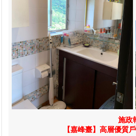
施政
【嘉峰臺】高層優質戶