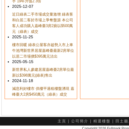
手 19年升值2.3倍
2025-12-07
近日綠表二手市場成交量激增 綠表客
和白居二客於市場上爭奪盤源 本公司
客人成功購入嘉峰臺3房2廁以$500萬
元（綠表）成交
2025-11-25
樓市回暖 綠表公屋客亦趁勢入市上車
牛池灣新世界居屋嘉峰臺最新2房單位
以居二市場價$395萬元沽出
2025-05-15
新世界私人參建居屋嘉峰臺2房單位最
新以$398萬元(綠表)售出
2024-11-18
減息利好樓市 供樓平過租樓盤湧現 嘉
峰臺大2房$450萬元（綠表）成交
主頁
|
公司簡介
|
精選樓盤
|
田土廳
Copyright 2026 Fullmark 