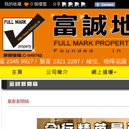
我的收藏
0
個樓盤
分享
27 /
樂富 2321 2287 /
峻弦、曉暉花園 2345 1286
最新新聞稿