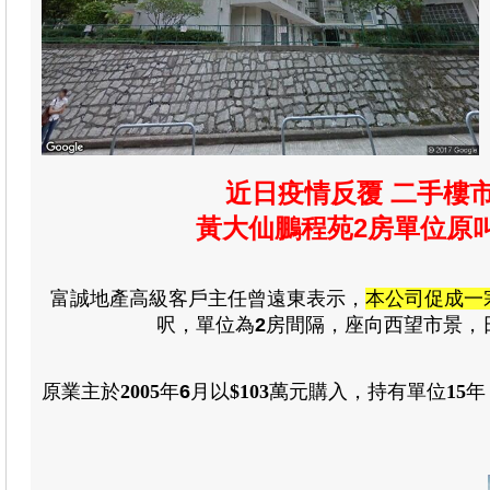
近日疫情反覆 二手樓
黃大仙鵬程苑2房單位原叫
富誠地產高級客戶主任曾遠東表示
，
本公司促成一
呎
，
單位為
2
房
間隔
，
座向西望市景
，
原業主於
2005
年
6
月
以
$103
萬元
購入
，
持有單位
15
年