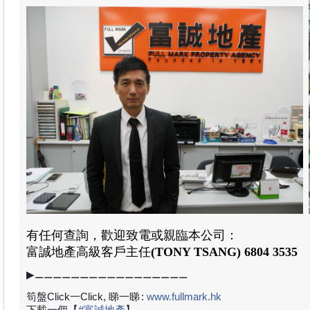
有任何查詢，歡迎致電或親臨本公司：
富誠地產高級
客戶主任
(TONY TSANG)
6804 3535
▶⚊⚊⚊⚊⚊⚊⚊⚊⚊⚊⚊⚊⚊⚊⚊⚊⚊
筍盤Click一Click, 睇一睇
:
www.fullmark.hk
下載一個【
#
富誠地產
】