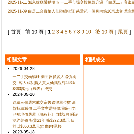
2025-11-11 減息效應帶動樓市 一二手市場交投氣氛升温 「白居二」
2025-11-09 白居二合資格人仕陸續收証 慈愛苑一個月內錄10宗成交 業
[ 首頁 | 前 10 頁 |
1
2
3
4
5
6
7
8
9
10
|
後 10 頁
|
尾頁
]
相關文章
相關成交
2026-04-28
一二手交頭暢旺 業主反價客人追價成
交 客人成功購入黃大仙鵬程苑443呎
$360萬元（綠表）成交
2024-05-20
連續三個週末成交宗數錄得單位數 新
盤持續減價 二手業主需劈價增吸引力
已補地價居屋《鵬程苑》自製3房 附設
簡約裝修 持貨21年 賺$272.3萬元 日
前以$360.3萬元(自由)獲承接
2023-05-18