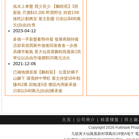
低水上車盤 買少見少 【鵬程苑】3房
新裝 尺價$10,206 即買即住 持貨13年
移民計劃將至 業主割愛 日前以$495萬
元(自由)出售
2023-04-12
多個一手新盤蓄勢待發 發展商期待復
活節長假買家外遊後回港會進一步推
高樓市氣氛 黃大仙居屋鵬程苑最新2房
單位以自由市場價$520萬元沽出
2021-12-06
已補地價居屋【鵬程苑】 位置於獅子
山腳下 環境靜中帶旺 業主持貨18年勁
賺452萬 回報達5倍 獲區內用家承接
日前以540萬元(自由)獲承接
主頁
|
公司簡介
|
精選樓盤
|
田土廳
Copyright 2026 Fullmark 
九龍黃大仙鳳凰新村環鳳街18號A地下 電話：232