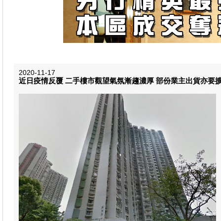
2020-11-17
近日疫情反覆 二手樓市觀望氣氛漸趨濃厚 部份業主出貨亦要擴大議