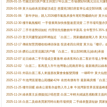
2026-01-15 竹園北邨3房戶業主持貨17年以居二市場價$260萬元沽出大賺$
2026-01-08 黃大仙綠表居屋破頂成交 慈愛苑3期3房套單位成交$558萬（
2026-01-06 「新年伊始」踏入2026樓市氣氛承接年尾旺勢繼續向好 
2025-12-30 樓市氣氛暢旺 一手發展商加快推盤速度清貨 二手市場筍
2025-12-27 二手市道勢頭如虹 代理領先指數創年半新高 全年暫升5.35
2025-12-23 普天同慶聖誕節即將臨近 「白居二」買家繼續搶閘入市 黃
2025-12-17 傳統智慧買樓收租磚頭保值 投資者四出掃貨 黃大仙『樓仔』
2025-12-16 鑽石山宏景花園2房戶獲「白居二」客以$380萬元(綠表)承接
2025-12-07 近日綠表二手市場成交量激增 綠表客和白居二客於市場上
2025-12-02 「白居二」客再度入市牛池灣瓊山苑兩房單位 最新兩房以綠表
2025-12-01 外區白居二客人來搵朋友聚會食飯變買樓 一睇即中 黃大仙
2025-11-27 牛池灣居屋瓊山苑樓齢42年 依然有價有市 最新兩房獲「白居
2025-11-25 樓市回暖 綠表公屋客亦趁勢入市上車 牛池灣新世界居屋嘉
2025-11-24 綠表業主反價搵扭計唔想賣 白居二年輕夫婦誠意感動業主簽約 
2025-11-16 白居二及綠表買家同時出動市場掃貨 二手綠表盤源短缺 