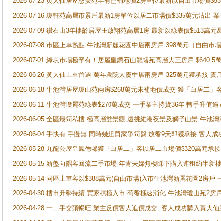
2026-07-23 黄大仙居屋慈安苑罕有已補地價2房單位最新以自由市場價$5
2026-07-16 瓊軒苑高層市景戶最新1房單位以居二市場價$335萬元沽出 業
2026-07-09 鑽石山3年樓齡居屋王啟翔苑高層1房 最新以綠表價$513萬元
2026-07-08 市區上車熱點 牛池灣新麗花園中層兩房戶 398萬元（自
2026-07-01 綠表市場極罕有！居屋皇鑽石山龍蟠苑高層大三房戶 $640
2026-06-26 黃大仙上車首選 萬年戲院大廈中層兩房戶 325萬元獲承接 實
2026-06-18 牛池灣居屋瓊山苑兩房$268萬元未補地價成交 獲「白居二」
2026-06-11 牛池灣瓊麗苑綠表$270萬成交 一手業主持貨36年 轉手升值逾
2026-06-05 全區最筍私樓 極高層雙景觀 遠挑維港夜景及獅子山景 牛池
2026-06-04 手快有 手慢無 同時幾組買家爭筍盤 放盤9天即獲承接 
2026-05-28 九龍公屋皇鳳德邨獲「白居二」客以居二市場價$320萬元承接
2026-05-15 新盤向隅客回流二手市場 年青夫婦無樓睇下購入連租約半新
2026-05-14 同區上車客以$388萬元(自由市場)入市牛池灣新麗花園2房戶
2026-04-30 樓市升勢持續 買家積極入市 荀盤極速消化 牛池灣瓊山苑2
2026-04-28 一二手交頭暢旺 業主反價客人追價成交 客人成功購入黃大仙