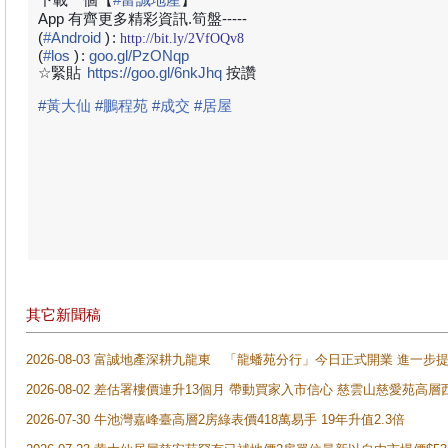
App 有齊更多精彩資訊.筍盤-----
(
#
Android
)
:
http://bit.ly/2VfOQv8
(
#
los
)
:
goo.gl/PzONqp
☆緊貼
https://goo.gl/6nkJhq
按讚
#
黃大仙
#
鵬程苑
#
成交
#
居屋
其它新聞稿
2026-08-03 富誠地產深耕九龍東 「龍蟠苑分行」今日正式開業 進
2026-08-02 差估署樓價連升13個月 帶動買家入市信心 慈雲山慈愛苑高層
2026-07-30 牛池灣嘉峰臺高層2房綠表價418萬易手 19年升值2.3倍