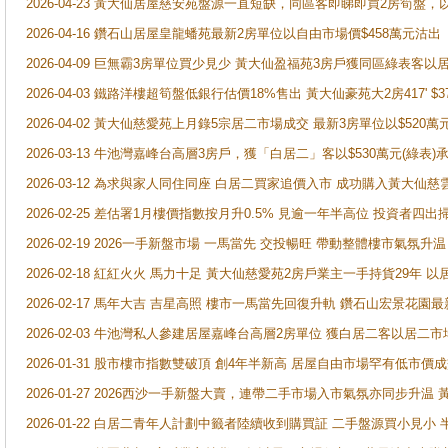
2026-04-23 黃大仙居屋慈安苑盤源一直短缺，同區客即睇即買2房筍盤，
2026-04-16 鑽石山居屋皇龍蟠苑最新2房單位以自由市場價$458萬元沽出
2026-04-09 巨無霸3房單位買少見少 黃大仙盈福苑3房戶獲同區綠表客以
2026-04-03 鐵路洋樓超筍盤低銀行估價18%售出 黃大仙豪苑大2房417' $
2026-04-02 黃大仙慈愛苑上月錄5宗居二市場成交 最新3房單位以$520萬
2026-03-13 牛池灣嘉峰台高層3房戶，獲「白居二」客以$530萬元(綠表)
2026-03-12 為求與家人同住同座 白居二買家追價入市 成功購入黃大仙
2026-02-25 差估署1月樓價指數按月升0.5% 見逾一年半高位 投資
2026-02-19 2026一手新盤市場 一馬當先 交投暢旺 帶動整體樓市氣氛
2026-02-18 紅紅火火 馬力十足 黃大仙慈愛苑2房戶業主一手持貨29年 以
2026-02-17 馬年大吉 吉星高照 樓市一馬當先回復升軌 鑽石山宏景花園
2026-02-03 牛池灣私人參建居屋嘉峰台高層2房單位 獲白居二客以居二市
2026-01-31 股市樓市指數雙破頂 創4年半新高 居屋自由市場罕有低市價
2026-01-27 2026西沙一手新盤大賣，連帶二手市場入市氣氛亦同步升
2026-01-22 白居二青年人計劃中籤者陸續收到購買証 二手盤源買小見小