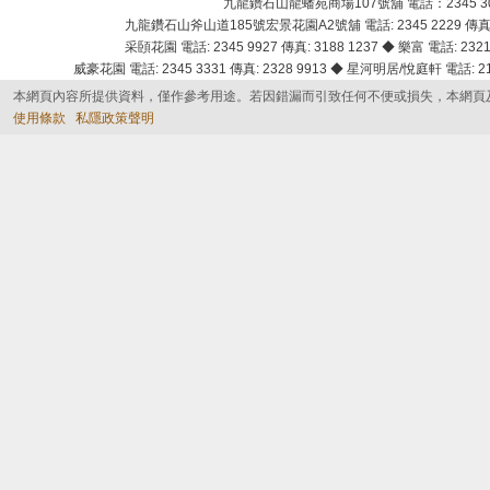
九龍鑽石山龍蟠苑商場107號舖 電話：2345 303
九龍鑽石山斧山道185號宏景花園A2號舖 電話: 2345 2229 傳真: 
采頣花園 電話: 2345 9927 傳真: 3188 1237 ◆ 樂富 電話: 2321 
威豪花園 電話: 2345 3331 傳真: 2328 9913 ◆ 星河明居/悅庭軒 電話: 2116
本網頁內容所提供資料，僅作參考用途。若因錯漏而引致任何不便或損失，本網頁
使用條款
私隱政策聲明