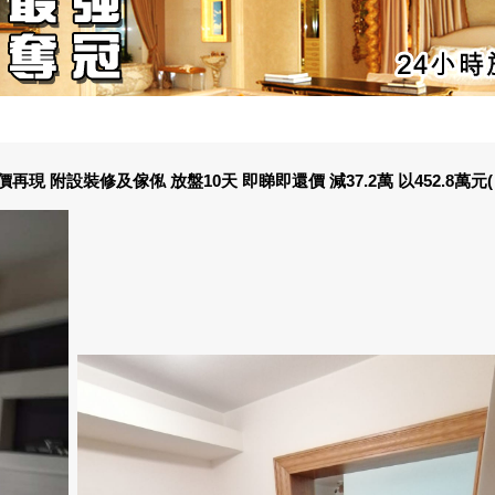
 附設裝修及傢俬 放盤10天 即睇即還價 減37.2萬 以452.8萬元