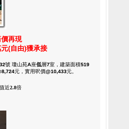
筍價再現
萬
元(自由)獲承接
32
號 瓊山苑
A
座
低
層
7
室，建築
面積
519
8,724
元，
實用呎價
@10,433
元。
值近
2.8
倍