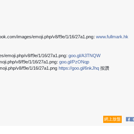
:
www.fullmark.hk
➡
:
goo.gl/A3TNQW
➡
:
goo.gl/PzONqp
➡
https://goo.gl/6nkJhq
按
讚
➡
網上放盤