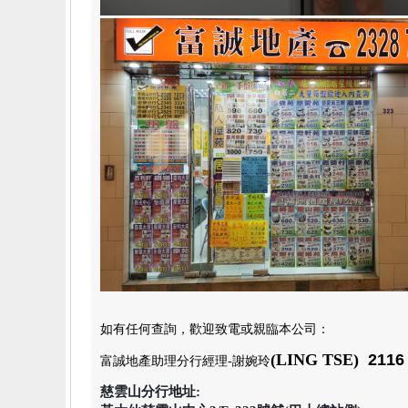
如有任何查詢，歡迎致電或親臨本公司
：
(LING TSE)
2116 
富誠地產助理分行經理
-謝婉玲
慈雲山分行地址: