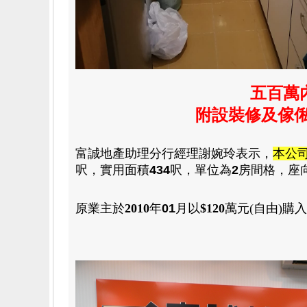
五百萬
附設裝修及傢俬 
富誠地產助理分行經理謝婉玲表示
，
本公
呎
，
實用
面積
434
呎
，
單位為
2
房間格
，
座
原業主於
2010
年
01
月
以
$120
萬元(自由)
購入