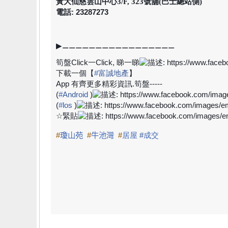
黃大仙慈雲山中心3/F, 323號舖(巴士總站側)
電話: 23287273
▶
⚊⚊⚊⚊⚊⚊⚊⚊⚊⚊⚊⚊⚊⚊⚊⚊⚊
筍盤
Click
一
Click,
睇一睇
下載一個【
#
富誠地產
】
App
有齊更多精彩資訊
.
筍盤
-----
(
#
Android
)
(
#
los
)
☆
緊貼
#
瓊山苑
#
牛池灣
#
居屋
#
成交