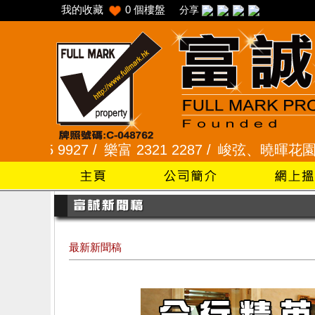
我的收藏
0
個樓盤
分享
樂富 2321 2287 /
峻弦、曉暉花園 2345 1286 /
威豪
最新新聞稿