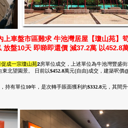
內上車盤
市區難求 牛池灣居屋【瓊山苑】
放盤10天 即睇即還價 減37.2萬
以452.8
司促成一宗瓊山苑
2
房單位成交
，
上述單位為牛池灣豐盛街
向東北望園景。 日
前以
$452.8
萬元(自由)成交
，建築
呎價
@
，
持有單位
10
年
，
是次轉手
賬面獲利約
$332.8
元
，
其間升