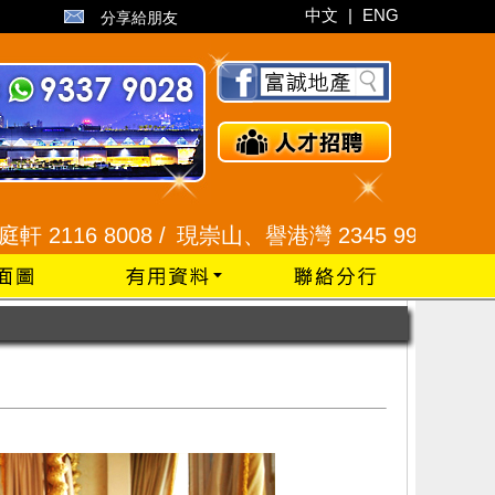
中文
|
ENG
分享給朋友
/
現崇山、譽港灣 2345 9926 /
藍田 2525 6100 /
油