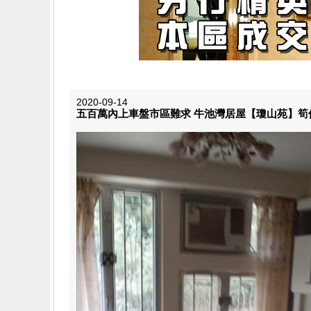
2020-09-14
五百萬內上車盤市區難求 牛池灣居屋【瓊山苑】筍價再現