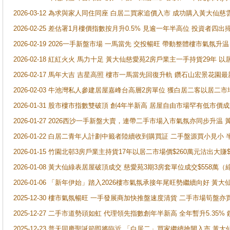
2026-03-12 為求與家人同住同座 白居二買家追價入市 成功購入黃大仙
2026-02-25 差估署1月樓價指數按月升0.5% 見逾一年半高位 投資
2026-02-19 2026一手新盤市場 一馬當先 交投暢旺 帶動整體樓市氣氛
2026-02-18 紅紅火火 馬力十足 黃大仙慈愛苑2房戶業主一手持貨29年 以
2026-02-17 馬年大吉 吉星高照 樓市一馬當先回復升軌 鑽石山宏景花園
2026-02-03 牛池灣私人參建居屋嘉峰台高層2房單位 獲白居二客以居二市
2026-01-31 股市樓市指數雙破頂 創4年半新高 居屋自由市場罕有低市價
2026-01-27 2026西沙一手新盤大賣，連帶二手市場入市氣氛亦同步升
2026-01-22 白居二青年人計劃中籤者陸續收到購買証 二手盤源買小見小
2026-01-15 竹園北邨3房戶業主持貨17年以居二市場價$260萬元沽出大賺$
2026-01-08 黃大仙綠表居屋破頂成交 慈愛苑3期3房套單位成交$558萬（
2026-01-06 「新年伊始」踏入2026樓市氣氛承接年尾旺勢繼續向好 
2025-12-30 樓市氣氛暢旺 一手發展商加快推盤速度清貨 二手市場筍
2025-12-27 二手市道勢頭如虹 代理領先指數創年半新高 全年暫升5.35
2025-12-23 普天同慶聖誕節即將臨近 「白居二」買家繼續搶閘入市 黃