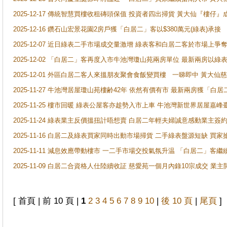
2025-12-17 傳統智慧買樓收租磚頭保值 投資者四出掃貨 黃大仙『樓仔』
2025-12-16 鑽石山宏景花園2房戶獲「白居二」客以$380萬元(綠表)承接
2025-12-07 近日綠表二手市場成交量激增 綠表客和白居二客於市場上
2025-12-02 「白居二」客再度入市牛池灣瓊山苑兩房單位 最新兩房以綠表
2025-12-01 外區白居二客人來搵朋友聚會食飯變買樓 一睇即中 黃大仙
2025-11-27 牛池灣居屋瓊山苑樓齢42年 依然有價有市 最新兩房獲「白居
2025-11-25 樓市回暖 綠表公屋客亦趁勢入市上車 牛池灣新世界居屋嘉
2025-11-24 綠表業主反價搵扭計唔想賣 白居二年輕夫婦誠意感動業主簽約 
2025-11-16 白居二及綠表買家同時出動市場掃貨 二手綠表盤源短缺 
2025-11-11 減息效應帶動樓市 一二手市場交投氣氛升温 「白居二」
2025-11-09 白居二合資格人仕陸續收証 慈愛苑一個月內錄10宗成交 業
[ 首頁 | 前 10 頁 |
1
2
3
4
5
6
7
8
9
10
|
後 10 頁
|
尾頁
]