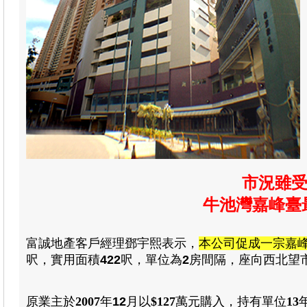
市況雖受
牛池灣嘉峰臺最
富誠地產客戶經理鄧宇熙表示
，
本公司促成一宗嘉
呎
，
實用
面積
422
呎
，
單位為
2
房
間隔
，
座向西北望
原業主於
2007
年
12
月
以
$127
萬元
購入
，
持有單位
13