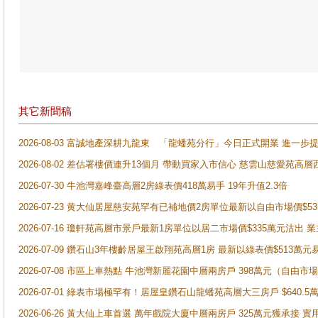
其它新聞稿
2026-08-03 富誠地產深耕九龍東 「龍蟠苑分行」今日正式開業 進
2026-08-02 差估署樓價連升13個月 帶動買家入市信心 慈雲山慈愛苑高層
2026-07-30 牛池灣嘉峰臺高層2房綠表價418萬易手 19年升值2.3倍
2026-07-23 黄大仙居屋慈安苑罕有已補地價2房單位最新以自由市場價$5
2026-07-16 瓊軒苑高層市景戶最新1房單位以居二市場價$335萬元沽出 業
2026-07-09 鑽石山3年樓齡居屋王啟翔苑高層1房 最新以綠表價$513萬元
2026-07-08 市區上車熱點 牛池灣新麗花園中層兩房戶 398萬元（自
2026-07-01 綠表市場極罕有！居屋皇鑽石山龍蟠苑高層大三房戶 $640
2026-06-26 黃大仙上車首選 萬年戲院大廈中層兩房戶 325萬元獲承接 實