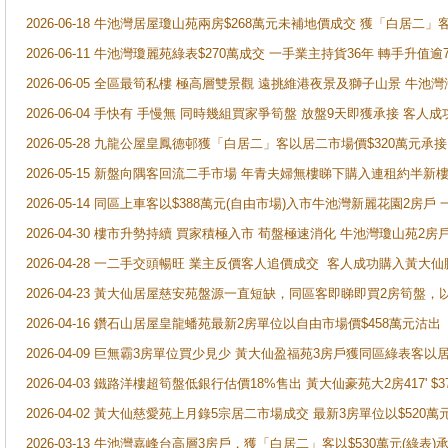
2026-06-18 牛池灣居屋瓊山苑兩房$268萬元未補地價成交 獲「白居二」
2026-06-11 牛池灣瓊麗苑綠表$270萬成交 一手業主持貨36年 轉手升值逾
2026-06-05 全區最筍私樓 極高層雙景觀 遠挑維港夜景及獅子山景 牛池
2026-06-04 手快有 手慢無 同時幾組買家爭筍盤 放盤9天即獲承接 
2026-05-28 九龍公屋皇鳳德邨獲「白居二」客以居二市場價$320萬元承接
2026-05-15 新盤向隅客回流二手市場 年青夫婦無樓睇下購入連租約半新
2026-05-14 同區上車客以$388萬元(自由市場)入市牛池灣新麗花園2房戶
2026-04-30 樓市升勢持續 買家積極入市 荀盤極速消化 牛池灣瓊山苑2
2026-04-28 一二手交頭暢旺 業主反價客人追價成交 客人成功購入黃大仙
2026-04-23 黃大仙居屋慈安苑盤源一直短缺，同區客即睇即買2房筍盤，
2026-04-16 鑽石山居屋皇龍蟠苑最新2房單位以自由市場價$458萬元沽出
2026-04-09 巨無霸3房單位買少見少 黃大仙盈福苑3房戶獲同區綠表客以
2026-04-03 鐵路洋樓超筍盤低銀行估價18%售出 黃大仙豪苑大2房417' $
2026-04-02 黃大仙慈愛苑上月錄5宗居二市場成交 最新3房單位以$520萬
2026-03-13 牛池灣嘉峰台高層3房戶，獲「白居二」客以$530萬元(綠表)