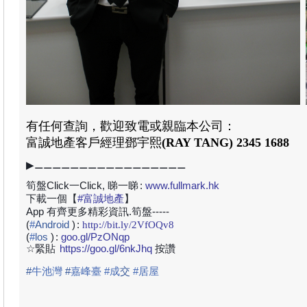
有任何查詢，歡迎致電或親臨本公司：
富誠地產
客戶經理
鄧宇熙
(RAY TANG)
2345 1688
▶⚊⚊⚊⚊⚊⚊⚊⚊⚊⚊⚊⚊⚊⚊⚊⚊⚊
筍盤Click一Click, 睇一睇
:
www.fullmark.hk
下載一個【
#
富誠地產
】
App 有齊更多精彩資訊.筍盤-----
(
#
Android
)
:
http://bit.ly/2VfOQv8
(
#
los
)
:
goo.gl/PzONqp
☆緊貼
https://goo.gl/6nkJhq
按讚
#
牛池灣
#
嘉峰臺 #成
交
#居屋