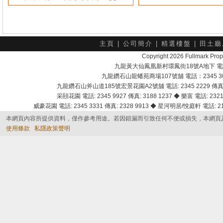
主頁
|
公司簡介
|
精選樓盤
|
田土廳
Copyright 2026 Fullmark 
九龍黃大仙鳳凰新村環鳳街18號A地下 電話：232
九龍鑽石山龍蟠苑商場107號舖 電話：2345 303
九龍鑽石山斧山道185號宏景花園A2號舖 電話: 2345 2229 傳真: 
采頣花園 電話: 2345 9927 傳真: 3188 1237 ◆ 樂富 電話: 2321 
威豪花園 電話: 2345 3331 傳真: 2328 9913 ◆ 星河明居/悅庭軒 電話: 2116
本網頁內容所提供資料，僅作參考用途。若因錯漏而引致任何不便或損失，本網頁
使用條款
私隱政策聲明