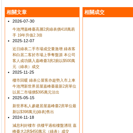
相關文章
相關成交
2026-07-30
牛池灣嘉峰臺高層2房綠表價418萬易
手 19年升值2.3倍
2025-12-07
近日綠表二手市場成交量激增 綠表客
和白居二客於市場上爭奪盤源 本公司
客人成功購入嘉峰臺3房2廁以$500萬
元（綠表）成交
2025-11-25
樓市回暖 綠表公屋客亦趁勢入市上車
牛池灣新世界居屋嘉峰臺最新2房單位
以居二市場價$395萬元沽出
2025-05-15
新世界私人參建居屋嘉峰臺2房單位最
新以$398萬元(綠表)售出
2024-11-18
減息利好樓市 供樓平過租樓盤湧現 嘉
峰臺大2房$450萬元（綠表）成交