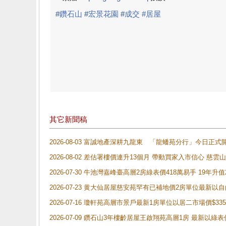
#
鑽石山
#
宏景花園
#
成交 #居屋
其它新聞稿
2026-08-03 富誠地產深耕九龍東 「龍蟠苑分行」今日
2026-08-02 差估署樓價連升13個月 帶動買家入市信心 慈
2026-07-30 牛池灣嘉峰臺高層2房綠表價418萬易手 19年升值
2026-07-23 黄大仙居屋慈安苑罕有已補地價2房單位最新以
2026-07-16 瓊軒苑高層市景戶最新1房單位以居二市場價$33
2026-07-09 鑽石山3年樓齡居屋王啟翔苑高層1房 最新以綠表