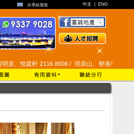
中文
|
ENG
分享給朋友
116 8008 /
現崇山、譽港灣 2345 9926 /
藍田 2