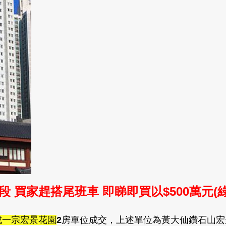
段 買家趕搭尾班車
即睇即買
以$500萬元
成一宗宏景花園
2
房單位成交
，
上述單位為黃大仙鑽石山宏