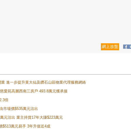
網上放盤
正式開業 進一步提升黃大仙及鑽石山區物業代理服務網絡
雲山慈愛苑高層西南三房戶 493.8萬元獲承接
2.3倍
自由市場價$535萬元沽出
5萬元沽出 業主持貨17年大賺$223萬元
價$513萬元易手 3年升值近4成