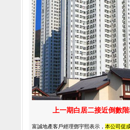
上一期白居二接近倒數階
富誠地產客戶經理鄧宇熙表示
，
本公司促