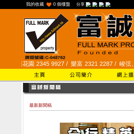
我的收藏
0
個樓盤
分享
345 9927 /
樂富 2321 2287 /
峻弦、曉暉花園 234
最新新聞稿