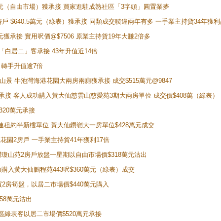
398萬元（自由市場）獲承接 買家進駐成熟社區「3字頭」圓置業夢
房戶 $640.5萬元（綠表）獲承接 同類成交暌違兩年有多 一手業主持貨34年獲利
萬元獲承接 實用呎價@$7506 原業主持貨19年大賺2倍多
 獲「白居二」客承接 43年升值近14倍
年 轉手升值逾7倍
子山景 牛池灣海港花園大兩房兩廁獲承接 成交$515萬元@9847
天即獲承接 客人成功購入黃大仙慈雲山慈愛苑3期大兩房單位 成交價$408萬（綠表）
320萬元承接
購入連租約半新樓單位 黃大仙鑽嶺大一房單位$428萬元成交
新麗花園2房戶 一手業主持貨41年獲利17倍
牛池灣瓊山苑2房戶放盤一星期以自由市場價$318萬元沽出
成功購入黃大仙鵬程苑443呎$360萬元（綠表）成交
即買2房筍盤，以居二市場價$440萬元購入
458萬元沽出
獲同區綠表客以居二市場價$520萬元承接