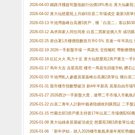
2026-04-03 鐵路洋樓超筍盤低銀行估價18%售出 黃大仙豪苑大2
2026-04-02 黃大仙慈愛苑上月錄5宗居二市場成交 最新3房單
2026-03-13 牛池灣嘉峰台高層3房戶，獲「白居二」客以$53
2026-03-12 為求與家人同住同座 白居二買家追價入市 成
2026-02-25 差估署1月樓價指數按月升0.5% 見逾一
2026-02-19 2026一手新盤市場 一馬當先 交投暢旺 帶
2026-02-18 紅紅火火 馬力十足 黃大仙慈愛苑2房戶業主一手
2026-02-17 馬年大吉 吉星高照 樓市一馬當先回復升軌 
2026-02-03 牛池灣私人參建居屋嘉峰台高層2房單位 獲白
2026-01-31 股市樓市指數雙破頂 創4年半新高 居屋自由市
2026-01-27 2026西沙一手新盤大賣，連帶二手市場入市
2026-01-22 白居二青年人計劃中籤者陸續收到購買証 二
2026-01-15 竹園北邨3房戶業主持貨17年以居二市場價$260
2026-01-08 黃大仙綠表居屋破頂成交 慈愛苑3期3房套單位成
2026-01-06 「新年伊始」踏入2026樓市氣氛承接年尾旺