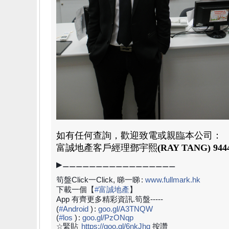
如有任何查詢，歡迎致電或親臨本公司：
富誠地產
客戶經理
鄧宇熙
(RAY TANG)
944
▶⚊⚊⚊⚊⚊⚊⚊⚊⚊⚊⚊⚊⚊⚊⚊⚊⚊
筍盤Click一Click, 睇一睇
:
www.fullmark.hk
下載一個【
#
富誠地產
】
App 有齊更多精彩資訊.筍盤-----
(
#
Android
)
:
goo.gl/A3TNQW
(
#
los
)
:
goo.gl/PzONqp
☆緊貼
https://goo.gl/6nkJhq
按讚