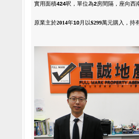
實用
面積
424
呎，
單位為
2
房
間隔
，
座向西
原業主於
2014
年
10
月
以
$299
萬元
購入
，
持