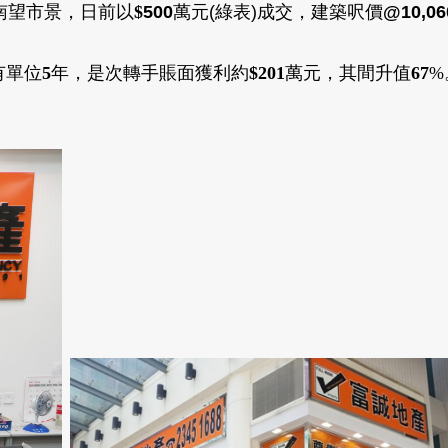
南望市景
，日前以
$
500
萬元(綠表)成交
，建築呎價
@10,06
有單位
5
年
，
是次轉手
賬面獲利約
$201
萬
元
，
其間升值
67
%