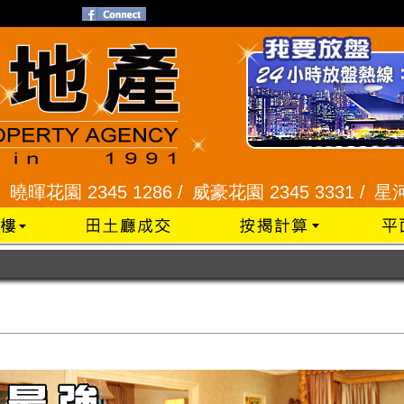
5 1286 /
威豪花園 2345 3331 /
星河明居、悅庭軒 2