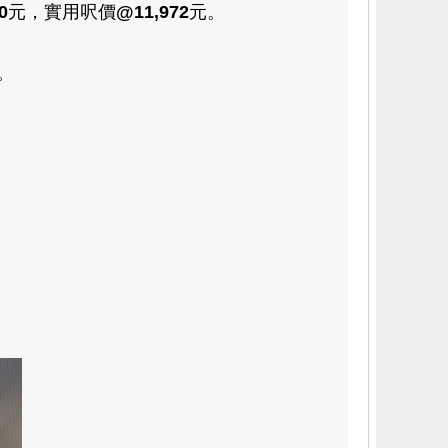
0
元
，
實用呎價
@11,972
元。
。