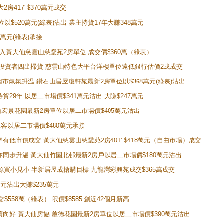
房417' $370萬元成交
位以$520萬元(綠表)沽出 業主持貨17年大賺348萬元
0萬元(綠表)承接
功購入黃大仙慈雲山慈愛苑2房單位 成交價$360萬（綠表）
年半高位 投資者四出掃貨 慈雲山特色大平台洋樓單位遠低銀行估價2成成交
動整體樓市氣氛升温 鑽石山居屋瓊軒苑最新2房單位以$368萬元(綠表)沽出
持貨29年 以居二市場價$341萬元沽出 大賺$247萬元
鑽石山宏景花園最新2房單位以居二市場價$405萬元沽出
居二客以居二市場價$480萬元承接
場罕有低市價成交 黃大仙慈雲山慈愛苑2房401' $418萬元（自由市場）成交
氣氛亦同步升温 黃大仙竹園北邨最新2房戶以居二市場價$180萬元沽出
手盤源買小見小 半新居屋成搶購目標 九龍灣彩興苑成交$365萬成交
萬元沽出大賺$235萬元
交$558萬（綠表） 呎價$8585 創近42個月新高
勢繼續向好 黃大仙房協 啟德花園最新2房單位以居二市場價$390萬元沽出