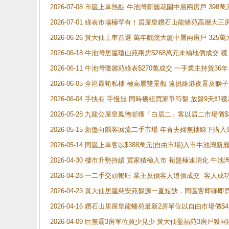
2026-07-08 市區上車熱點 牛池灣新麗花園中層兩房戶 
2026-07-01 綠表市場極罕有！居屋皇鑽石山龍蟠苑高層大三
2026-06-26 黃大仙上車首選 萬年戲院大廈中層兩房戶 325
2026-06-18 牛池灣居屋瓊山苑兩房$268萬元未補地價成交
2026-06-11 牛池灣瓊麗苑綠表$270萬成交 一手業主持貨36
2026-06-05 全區最筍私樓 極高層雙景觀 遠挑維港夜景及獅
2026-06-04 手快有 手慢無 同時幾組買家爭筍盤 放盤9
2026-05-28 九龍公屋皇鳳德邨獲「白居二」客以居二市場價$
2026-05-15 新盤向隅客回流二手市場 年青夫婦無樓睇下
2026-05-14 同區上車客以$388萬元(自由市場)入市牛池灣
2026-04-30 樓市升勢持續 買家積極入市 荀盤極速消化 
2026-04-28 一二手交頭暢旺 業主反價客人追價成交 客人
2026-04-23 黃大仙居屋慈安苑盤源一直短缺，同區客即睇
2026-04-16 鑽石山居屋皇龍蟠苑最新2房單位以自由市場價$
2026-04-09 巨無霸3房單位買少見少 黃大仙盈福苑3房戶