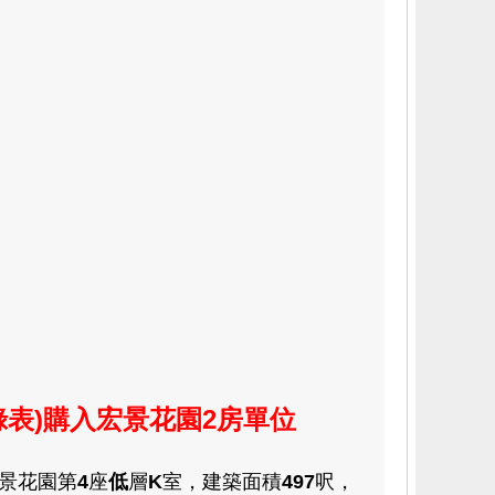
(綠表)購入宏景花園2房單位
景花園第
4
座
低
層
K
室
，
建築面積
497
呎
，