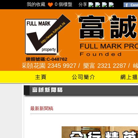
我的收藏
0
個樓盤
分享
采頣花園 2345 9927 /
樂富 2321 2287 /
峻弦、曉暉花
最新新聞稿