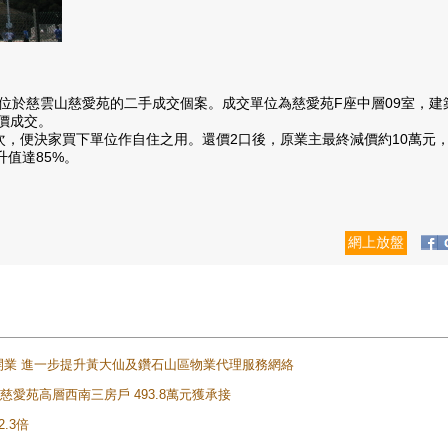
慈雲山慈愛苑的二手成交個案。成交單位為慈愛苑F座中層09室，建築面
場價成交。
決家買下單位作自住之用。還價2口後，原業主最終減價約10萬元，促成交
升值達85%。
網上放盤
正式開業 進一步提升黃大仙及鑽石山區物業代理服務網絡
雲山慈愛苑高層西南三房戶 493.8萬元獲承接
2.3倍