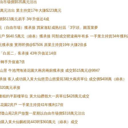
自由市場價$535萬元沽出
5萬元沽出 業主持貨17年大賺$223萬元
價$513萬元易手 3年升值近4成
398萬元（自由市場）獲承接 買家進駐成熟社區「3字頭」圓置業夢
房戶 $640.5萬元（綠表）獲承接 同類成交暌違兩年有多 一手業主持貨34年獲利
萬元獲承接 實用呎價@$7506 原業主持貨19年大賺2倍多
 獲「白居二」客承接 43年升值近14倍
年 轉手升值逾7倍
子山景 牛池灣海港花園大兩房兩廁獲承接 成交$515萬元@9847
天即獲承接 客人成功購入黃大仙慈雲山慈愛苑3期大兩房單位 成交價$408萬（綠表）
320萬元承接
購入連租約半新樓單位 黃大仙鑽嶺大一房單位$428萬元成交
新麗花園2房戶 一手業主持貨41年獲利17倍
牛池灣瓊山苑2房戶放盤一星期以自由市場價$318萬元沽出
成功購入黃大仙鵬程苑443呎$360萬元（綠表）成交