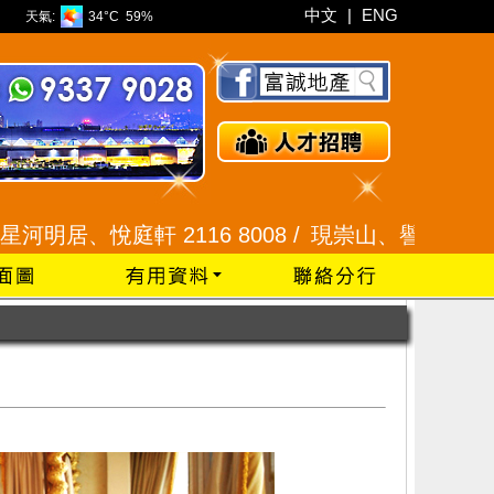
中文
|
ENG
天氣:
34°C
59%
、悅庭軒 2116 8008 /
現崇山、譽港灣 2345 9926