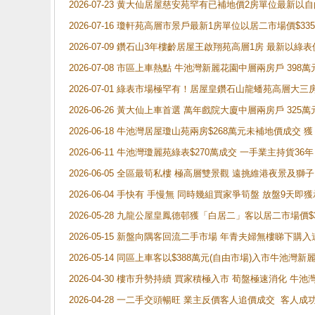
2026-07-23 黄大仙居屋慈安苑罕有已補地價2房單位最新以
2026-07-16 瓊軒苑高層市景戶最新1房單位以居二市場價$33
2026-07-09 鑽石山3年樓齡居屋王啟翔苑高層1房 最新以綠表
2026-07-08 市區上車熱點 牛池灣新麗花園中層兩房戶 
2026-07-01 綠表市場極罕有！居屋皇鑽石山龍蟠苑高層大三
2026-06-26 黃大仙上車首選 萬年戲院大廈中層兩房戶 325
2026-06-18 牛池灣居屋瓊山苑兩房$268萬元未補地價成交
2026-06-11 牛池灣瓊麗苑綠表$270萬成交 一手業主持貨36
2026-06-05 全區最筍私樓 極高層雙景觀 遠挑維港夜景及獅
2026-06-04 手快有 手慢無 同時幾組買家爭筍盤 放盤9
2026-05-28 九龍公屋皇鳳德邨獲「白居二」客以居二市場價$
2026-05-15 新盤向隅客回流二手市場 年青夫婦無樓睇下
2026-05-14 同區上車客以$388萬元(自由市場)入市牛池灣
2026-04-30 樓市升勢持續 買家積極入市 荀盤極速消化 
2026-04-28 一二手交頭暢旺 業主反價客人追價成交 客人