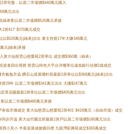
即買2房筍盤，以居二市場價$440萬元購入
458萬元沽出
獲同區綠表客以居二市場價$520萬元承接
房417' $370萬元成交
位以$520萬元(綠表)沽出 業主持貨17年大賺348萬元
0萬元(綠表)承接
功購入黃大仙慈雲山慈愛苑2房單位 成交價$360萬（綠表）
年半高位 投資者四出掃貨 慈雲山特色大平台洋樓單位遠低銀行估價2成成交
動整體樓市氣氛升温 鑽石山居屋瓊軒苑最新2房單位以$368萬元(綠表)沽出
持貨29年 以居二市場價$341萬元沽出 大賺$247萬元
鑽石山宏景花園最新2房單位以居二市場價$405萬元沽出
居二客以居二市場價$480萬元承接
場罕有低市價成交 黃大仙慈雲山慈愛苑2房401' $418萬元（自由市場）成交
氣氛亦同步升温 黃大仙竹園北邨最新2房戶以居二市場價$180萬元沽出
手盤源買小見小 半新居屋成搶購目標 九龍灣彩興苑成交$365萬成交