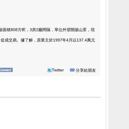
積808方呎，3房2廳間隔，單位外望開揚山景，現
易。據了解，原業主於1997年4月以137.4萬元
Twitter
分享給朋友