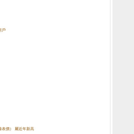
房戶
（綠表價） 屬近年新高