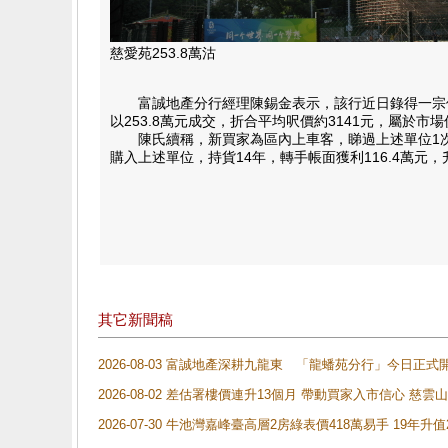
慈愛苑253.8萬沽
富誠地產分行經理陳錫金表示，該行近日錄得一宗位於
以253.8萬元成交，折合平均呎價約3141元，屬於市
陳氏續稱，新買家為區內上車客，睇過上述單位1次，便
購入上述單位，持貨14年，轉手帳面獲利116.4萬元，
其它新聞稿
2026-08-03 富誠地產深耕九龍東 「龍蟠苑分行」今日
2026-08-02 差估署樓價連升13個月 帶動買家入市信心 慈
2026-07-30 牛池灣嘉峰臺高層2房綠表價418萬易手 19年升值