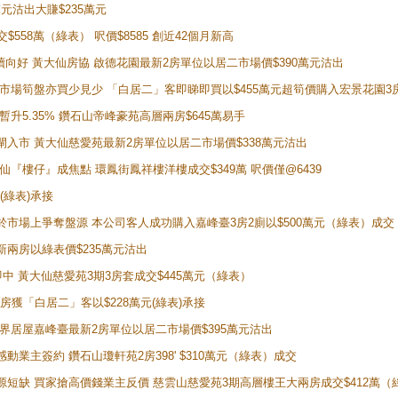
萬元沽出大賺$235萬元
交$558萬（綠表） 呎價$8585 創近42個月新高
勢繼續向好 黃大仙房協 啟德花園最新2房單位以居二市場價$390萬元沽出
 二手市場筍盤亦買少見少 「白居二」客即睇即買以$455萬元超筍價購入宏景花園3
年暫升5.35% 鑽石山帝峰豪苑高層兩房$645萬易手
續搶閘入市 黃大仙慈愛苑最新2房單位以居二市場價$338萬元沽出
黃大仙『樓仔』成焦點 環鳳街鳳祥樓洋樓成交$349萬 呎價僅@6439
(綠表)承接
二客於市場上爭奪盤源 本公司客人成功購入嘉峰臺3房2廁以$500萬元（綠表）成交
最新兩房以綠表價$235萬元沽出
即中 黃大仙慈愛苑3期3房套成交$445萬元（綠表）
新兩房獲「白居二」客以$228萬元(綠表)承接
灣新世界居屋嘉峰臺最新2房單位以居二市場價$395萬元沽出
感動業主簽約 鑽石山瓊軒苑2房398' $310萬元（綠表）成交
表盤源短缺 買家搶高價錢業主反價 慈雲山慈愛苑3期高層樓王大兩房成交$412萬