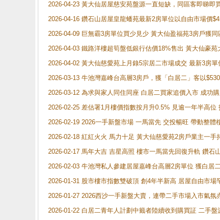
2026-04-23 黃大仙居屋慈安苑盤源一直短缺，同區客即睇
2026-04-16 鑽石山居屋皇龍蟠苑最新2房單位以自由市場價$
2026-04-09 巨無霸3房單位買少見少 黃大仙盈福苑3房戶
2026-04-03 鐵路洋樓超筍盤低銀行估價18%售出 黃大仙豪苑大2
2026-04-02 黃大仙慈愛苑上月錄5宗居二市場成交 最新3房單
2026-03-13 牛池灣嘉峰台高層3房戶，獲「白居二」客以$53
2026-03-12 為求與家人同住同座 白居二買家追價入市 成
2026-02-25 差估署1月樓價指數按月升0.5% 見逾一
2026-02-19 2026一手新盤市場 一馬當先 交投暢旺 帶
2026-02-18 紅紅火火 馬力十足 黃大仙慈愛苑2房戶業主一手
2026-02-17 馬年大吉 吉星高照 樓市一馬當先回復升軌 
2026-02-03 牛池灣私人參建居屋嘉峰台高層2房單位 獲白
2026-01-31 股市樓市指數雙破頂 創4年半新高 居屋自由市
2026-01-27 2026西沙一手新盤大賣，連帶二手市場入市
2026-01-22 白居二青年人計劃中籤者陸續收到購買証 二