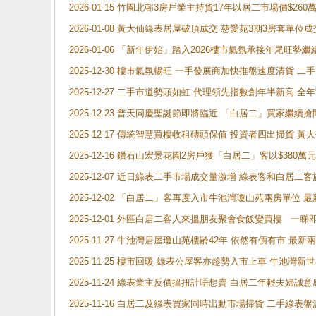
2026-01-15 竹園北邨3房戶業主持貨17年以居二市場價$260
2026-01-08 黃大仙綠表居屋破頂成交 慈愛苑3期3房套單位成
2026-01-06 「新年伊始」踏入2026樓市氣氛承接年尾旺
2025-12-30 樓市氣氛暢旺 一手發展商加快推盤速度清貨
2025-12-27 二手市道勢頭如虹 代理領先指數創年半新高 全
2025-12-23 普天同慶聖誕節即將臨近 「白居二」買家繼
2025-12-17 傳統智慧買樓收租磚頭保值 投資者四出掃貨 
2025-12-16 鑽石山宏景花園2房戶獲「白居二」客以$380萬元
2025-12-07 近日綠表二手市場成交量激增 綠表客和白居
2025-12-02 「白居二」客再度入市牛池灣瓊山苑兩房單位 
2025-12-01 外區白居二客人來搵朋友聚會食飯變買樓 一睇
2025-11-27 牛池灣居屋瓊山苑樓齢42年 依然有價有市 最
2025-11-25 樓市回暖 綠表公屋客亦趁勢入市上車 牛池
2025-11-24 綠表業主反價搵扭計唔想賣 白居二年輕夫婦誠意
2025-11-16 白居二及綠表買家同時出動市場掃貨 二手綠