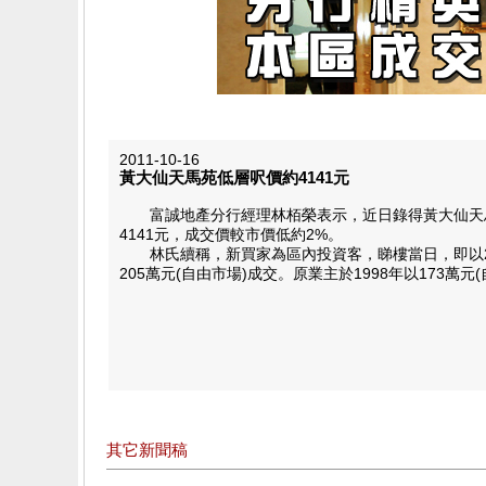
2011-10-16
黃大仙天馬苑低層呎價約4141元
富誠地產分行經理林栢榮表示，近日錄得黃大仙天馬苑C
4141元，成交價較市價低約2%。
林氏續稱，新買家為區內投資客，睇樓當日，即以20
205萬元(自由市場)成交。原業主於1998年以173萬
其它新聞稿