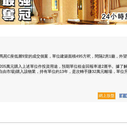
座低層9室的成交個案，單位建築面積495方呎，間隔2房1廳，外望山
5萬元購入上述單位作投資用途，預期單位租金回報率達2厘半。據了解
元(自由市場)購入該物業，持有單位約13年，是次轉手賺32萬元離場，單位升
網上放盤