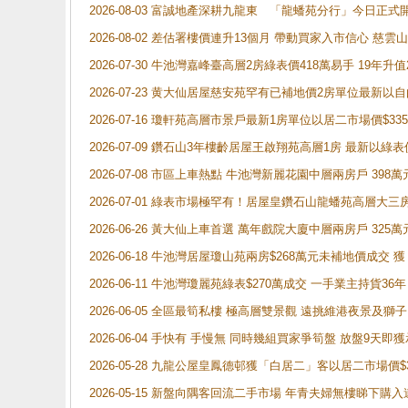
2026-08-03 富誠地產深耕九龍東 「龍蟠苑分行」今日
2026-08-02 差估署樓價連升13個月 帶動買家入市信心 慈
2026-07-30 牛池灣嘉峰臺高層2房綠表價418萬易手 19年升值
2026-07-23 黄大仙居屋慈安苑罕有已補地價2房單位最新以
2026-07-16 瓊軒苑高層市景戶最新1房單位以居二市場價$33
2026-07-09 鑽石山3年樓齡居屋王啟翔苑高層1房 最新以綠表
2026-07-08 市區上車熱點 牛池灣新麗花園中層兩房戶 
2026-07-01 綠表市場極罕有！居屋皇鑽石山龍蟠苑高層大三
2026-06-26 黃大仙上車首選 萬年戲院大廈中層兩房戶 325
2026-06-18 牛池灣居屋瓊山苑兩房$268萬元未補地價成交
2026-06-11 牛池灣瓊麗苑綠表$270萬成交 一手業主持貨36
2026-06-05 全區最筍私樓 極高層雙景觀 遠挑維港夜景及獅
2026-06-04 手快有 手慢無 同時幾組買家爭筍盤 放盤9
2026-05-28 九龍公屋皇鳳德邨獲「白居二」客以居二市場價$
2026-05-15 新盤向隅客回流二手市場 年青夫婦無樓睇下