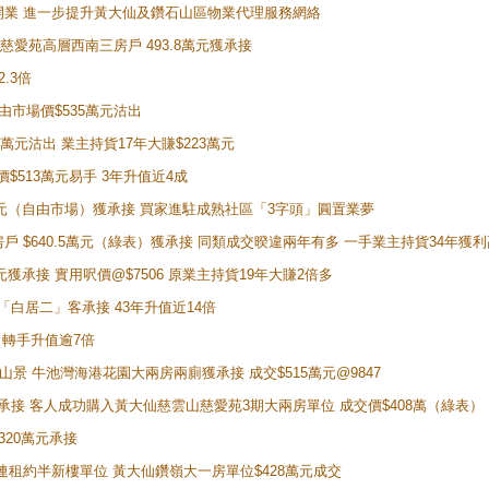
正式開業 進一步提升黃大仙及鑽石山區物業代理服務網絡
雲山慈愛苑高層西南三房戶 493.8萬元獲承接
2.3倍
自由市場價$535萬元沽出
5萬元沽出 業主持貨17年大賺$223萬元
價$513萬元易手 3年升值近4成
398萬元（自由市場）獲承接 買家進駐成熟社區「3字頭」圓置業夢
房戶 $640.5萬元（綠表）獲承接 同類成交暌違兩年有多 一手業主持貨34年獲利
萬元獲承接 實用呎價@$7506 原業主持貨19年大賺2倍多
 獲「白居二」客承接 43年升值近14倍
年 轉手升值逾7倍
子山景 牛池灣海港花園大兩房兩廁獲承接 成交$515萬元@9847
天即獲承接 客人成功購入黃大仙慈雲山慈愛苑3期大兩房單位 成交價$408萬（綠表）
320萬元承接
購入連租約半新樓單位 黃大仙鑽嶺大一房單位$428萬元成交