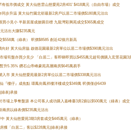
場罕有低市價成交 黃大仙慈雲山慈愛苑2房401' $418萬元（自由市場）成交
氣氛亦同步升温 黃大仙竹園北邨最新2房戶以居二市場價$180萬元沽出
手盤源買小見小 半新居屋成搶購目標 九龍灣彩興苑成交$365萬成交
萬元沽出大賺$235萬元
交$558萬（綠表） 呎價$8585 創近42個月新高
勢繼續向好 黃大仙房協 啟德花園最新2房單位以居二市場價$390萬元沽出
 二手市場筍盤亦買少見少 「白居二」客即睇即買以$455萬元超筍價購入宏景花園3
年暫升5.35% 鑽石山帝峰豪苑高層兩房$645萬易手
續搶閘入市 黃大仙慈愛苑最新2房單位以居二市場價$338萬元沽出
黃大仙『樓仔』成焦點 環鳳街鳳祥樓洋樓成交$349萬 呎價僅@6439
(綠表)承接
二客於市場上爭奪盤源 本公司客人成功購入嘉峰臺3房2廁以$500萬元（綠表）成交
最新兩房以綠表價$235萬元沽出
即中 黃大仙慈愛苑3期3房套成交$445萬元（綠表）
新兩房獲「白居二」客以$228萬元(綠表)承接