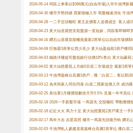
2026-05-14 同區上車客以$388萬元(自由市場)入市牛池灣
2026-04-30 樓市升勢持續 買家積極入市 荀盤極速消化 
2026-04-28 一二手交頭暢旺 業主反價客人追價成交 客人
2026-04-23 黃大仙居屋慈安苑盤源一直短缺，同區客即睇
2026-04-16 鑽石山居屋皇龍蟠苑最新2房單位以自由市場價$
2026-04-09 巨無霸3房單位買少見少 黃大仙盈福苑3房戶
2026-04-03 鐵路洋樓超筍盤低銀行估價18%售出 黃大仙豪苑大2
2026-04-02 黃大仙慈愛苑上月錄5宗居二市場成交 最新3房單
2026-03-13 牛池灣嘉峰台高層3房戶，獲「白居二」客以$53
2026-03-12 為求與家人同住同座 白居二買家追價入市 成
2026-02-25 差估署1月樓價指數按月升0.5% 見逾一
2026-02-19 2026一手新盤市場 一馬當先 交投暢旺 帶
2026-02-18 紅紅火火 馬力十足 黃大仙慈愛苑2房戶業主一手
2026-02-17 馬年大吉 吉星高照 樓市一馬當先回復升軌 
2026-02-03 牛池灣私人參建居屋嘉峰台高層2房單位 獲白