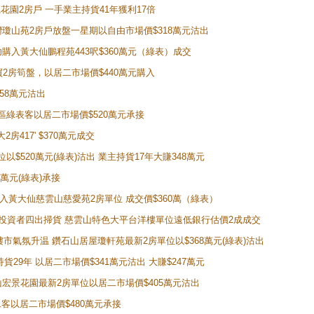
新麗花園2房戶 一手業主持貨41年獲利17倍
牛池灣瓊山苑2房戶放盤一星期以自由市場價$318萬元沽出
成功購入黃大仙鵬程苑443呎$360萬元（綠表）成交
即買2房筍盤，以居二市場價$440萬元購入
458萬元沽出
獲同區綠表客以居二市場價$520萬元承接
房417' $370萬元成交
位以$520萬元(綠表)沽出 業主持貨17年大賺348萬元
0萬元(綠表)承接
功購入黃大仙慈雲山慈愛苑2房單位 成交價$360萬（綠表）
年半高位 投資者四出掃貨 慈雲山特色大平台洋樓單位遠低銀行估價2成成交
動整體樓市氣氛升温 鑽石山居屋瓊軒苑最新2房單位以$368萬元(綠表)沽出
持貨29年 以居二市場價$341萬元沽出 大賺$247萬元
鑽石山宏景花園最新2房單位以居二市場價$405萬元沽出
居二客以居二市場價$480萬元承接