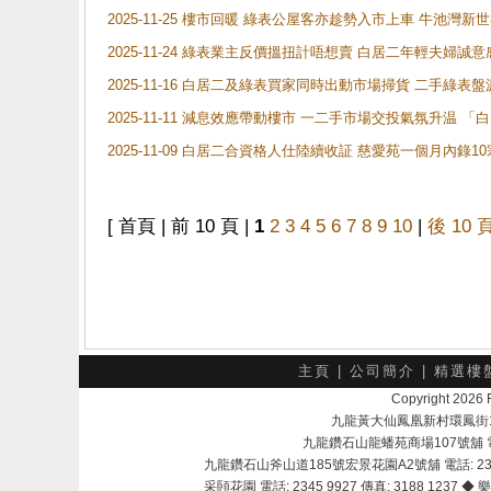
2025-11-25 樓市回暖 綠表公屋客亦趁勢入市上車 牛池
2025-11-24 綠表業主反價搵扭計唔想賣 白居二年輕夫婦誠意
2025-11-16 白居二及綠表買家同時出動市場掃貨 二手綠
2025-11-11 減息效應帶動樓市 一二手市場交投氣氛升温
2025-11-09 白居二合資格人仕陸續收証 慈愛苑一個月內錄
[ 首頁 | 前 10 頁 |
1
2
3
4
5
6
7
8
9
10
|
後 10 
主頁
|
公司簡介
|
精選樓
Copyright 202
九龍黃大仙鳳凰新村環鳳街18號A
九龍鑽石山龍蟠苑商場107號舖 電話：
九龍鑽石山斧山道185號宏景花園A2號舖 電話: 2345 
采頣花園 電話: 2345 9927 傳真: 3188 1237 ◆ 樂