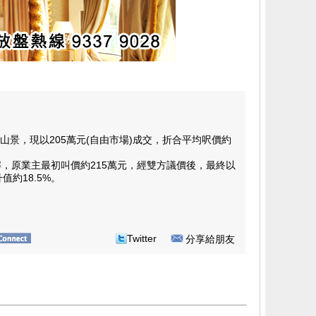
景，現以205萬元(自由市場)成交，折合平均呎價約
，原業主最初叫價約215萬元，經雙方議價後，最終以
值約18.5%。
Twitter
分享給朋友