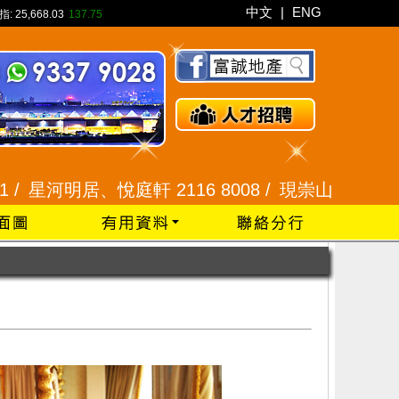
中文
|
ENG
指:
25,668.03
137.75
明居、悅庭軒 2116 8008 /
現崇山、譽港灣 2345 9