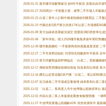
2026-01-31 股市樓市指數雙破頂 創4年半新高 居屋自由市
2026-01-27 2026西沙一手新盤大賣，連帶二手市場入市
2026-01-22 白居二青年人計劃中籤者陸續收到購買証 二
2026-01-15 竹園北邨3房戶業主持貨17年以居二市場價$260
2026-01-08 黃大仙綠表居屋破頂成交 慈愛苑3期3房套單位成
2026-01-06 「新年伊始」踏入2026樓市氣氛承接年尾旺
2025-12-30 樓市氣氛暢旺 一手發展商加快推盤速度清貨
2025-12-27 二手市道勢頭如虹 代理領先指數創年半新高 全
2025-12-23 普天同慶聖誕節即將臨近 「白居二」買家繼
2025-12-17 傳統智慧買樓收租磚頭保值 投資者四出掃貨 
2025-12-16 鑽石山宏景花園2房戶獲「白居二」客以$380萬元
2025-12-07 近日綠表二手市場成交量激增 綠表客和白居
2025-12-02 「白居二」客再度入市牛池灣瓊山苑兩房單位 
2025-12-01 外區白居二客人來搵朋友聚會食飯變買樓 一睇
2025-11-27 牛池灣居屋瓊山苑樓齢42年 依然有價有市 最