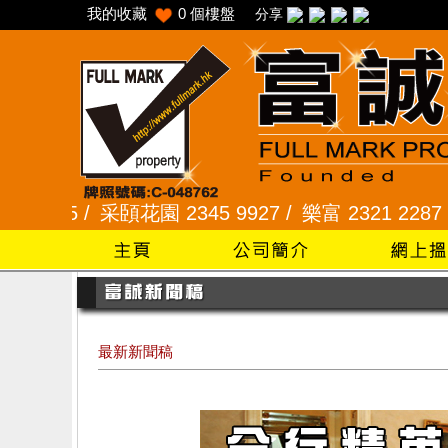
我的收藏
0
個樓盤
分享
5 /
采頣花園 2345 9927 /
樂富 2321 2287 /
峻弦、
最新新聞稿