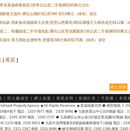
灣新世界居屋嘉峰臺最新2房單位以居二市場價$395萬元沽出
感動業主簽約 鑽石山瓊軒苑2房398' $310萬元（綠表）成交
表盤源短缺 買家搶高價錢業主反價 慈雲山慈愛苑3期高層樓王大兩房成交$412萬
 「白居二」客繼續成二手市場焦點 鑽石山宏景花園最新2房以居二市場價$350萬元
10宗成交 業主開始反價惜售 慈愛苑3期大兩房$375萬（綠表）成交
頁
|
尾頁
]
網上放盤
盤
|
田土廳成交
|
網上放盤
|
屋苑走勢
|
按揭計算
|
平面圖
|
本區
6 Fullmark Property Agency. ◆ All Rights Reserved. ◆ 富誠地產代理 ◆ 牌照號碼: C
地下 電話：2320 9977 傳真：2320 9996 ◆ 九龍慈雲山中心320號鋪 電話：2328 
2345 3030 傳真：2345 3737 ◆ 九龍鑽石山斧山道185號宏景花園H2號鋪 電話：25
2229 傳真: 2328 9913 ◆ 九龍牛池灣瓊東街8號嘉峰臺商場地下1號舖 電話：2345 168
富 電話: 2321 2287 傳真: 2320 9996 ◆ 峻弦/曉暉花園 電話: 2345 1286 傳真: 2345 9