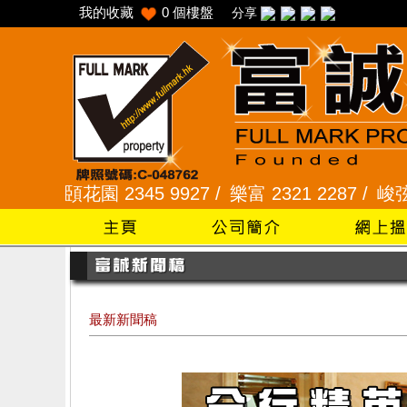
我的收藏
0
個樓盤
分享
花園 2345 9927 /
樂富 2321 2287 /
峻弦、曉暉花園 
最新新聞稿