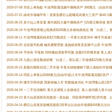
2026-07-08 市區上車熱點 牛池灣新麗花園中層兩房戶 398萬元（自
2026-07-01 綠表市場極罕有！居屋皇鑽石山龍蟠苑高層大三房戶 $640
2026-06-26 黃大仙上車首選 萬年戲院大廈中層兩房戶 325萬元獲承接 實
2026-06-18 牛池灣居屋瓊山苑兩房$268萬元未補地價成交 獲「白居二」
2026-06-11 牛池灣瓊麗苑綠表$270萬成交 一手業主持貨36年 轉手升值逾
2026-06-05 全區最筍私樓 極高層雙景觀 遠挑維港夜景及獅子山景 牛池
2026-06-04 手快有 手慢無 同時幾組買家爭筍盤 放盤9天即獲承接 
2026-05-28 九龍公屋皇鳳德邨獲「白居二」客以居二市場價$320萬元承接
2026-05-15 新盤向隅客回流二手市場 年青夫婦無樓睇下購入連租約半新
2026-05-14 同區上車客以$388萬元(自由市場)入市牛池灣新麗花園2房戶
2026-04-30 樓市升勢持續 買家積極入市 荀盤極速消化 牛池灣瓊山苑2
2026-04-28 一二手交頭暢旺 業主反價客人追價成交 客人成功購入黃大仙
2026-04-23 黃大仙居屋慈安苑盤源一直短缺，同區客即睇即買2房筍盤，
2026-04-16 鑽石山居屋皇龍蟠苑最新2房單位以自由市場價$458萬元沽出