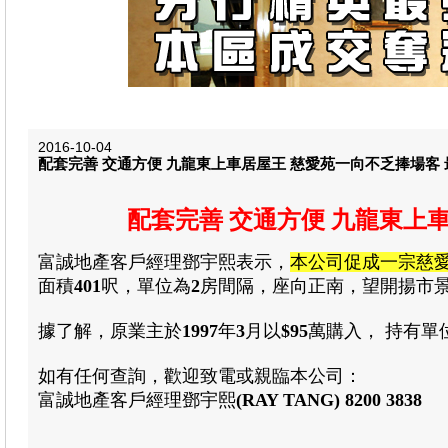
2016-10-04
配套完善 交通方便 九龍東上車居屋王 慈愛苑一向不乏捧場客 最
配套完善 交通方便 九龍東上
富誠地產
客戶經理
鄧宇熙
表示
，
本公司促成一宗
慈
面積
401
呎
，
單位為
2
房
間隔
，
座向正南
，
望開揚市
據了解
，
原業主於
1997
年
3
月
以
$95
萬購入
，
持有單
如有任何查詢
，
歡迎致電或親臨本公司：
富誠地產客戶經理
鄧宇熙
(RAY TANG)
8200 3838