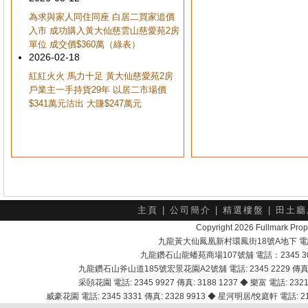
為求與家人同住同座 白居二買家追價
入市 成功購入黃大仙慈雲山慈愛苑2房
單位 成交價$360萬（綠表）
2026-02-18
紅紅火火 馬力十足 黃大仙慈愛苑2房
戶業主一手持貨29年 以居二市場價
$341萬元沽出 大賺$247萬元
主頁
|
公司簡介
|
精選樓盤
|
田土廳
Copyright 2026 Fullmark 
九龍黃大仙鳳凰新村環鳳街18號A地下 電話：232
九龍鑽石山龍蟠苑商場107號舖 電話：2345 303
九龍鑽石山斧山道185號宏景花園A2號舖 電話: 2345 2229 傳真: 
采頣花園 電話: 2345 9927 傳真: 3188 1237 ◆ 樂富 電話: 2321 
威豪花園 電話: 2345 3331 傳真: 2328 9913 ◆ 星河明居/悅庭軒 電話: 2116