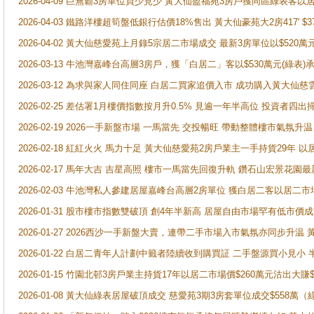
2026-04-09 巨無霸3房單位買少見少 黃大仙盈福苑3房戶獲同區綠表客以
2026-04-03 鐵路洋樓超筍盤低銀行估價18%售出 黃大仙豪苑大2房417' $
2026-04-02 黃大仙慈愛苑上月錄5宗居二市場成交 最新3房單位以$520萬
2026-03-13 牛池灣嘉峰台高層3房戶，獲「白居二」客以$530萬元(綠表)
2026-03-12 為求與家人同住同座 白居二買家追價入市 成功購入黃大仙
2026-02-25 差估署1月樓價指數按月升0.5% 見逾一年半高位 投資
2026-02-19 2026一手新盤市場 一馬當先 交投暢旺 帶動整體樓市氣氛
2026-02-18 紅紅火火 馬力十足 黃大仙慈愛苑2房戶業主一手持貨29年 以
2026-02-17 馬年大吉 吉星高照 樓市一馬當先回復升軌 鑽石山宏景花園
2026-02-03 牛池灣私人參建居屋嘉峰台高層2房單位 獲白居二客以居二市
2026-01-31 股市樓市指數雙破頂 創4年半新高 居屋自由市場罕有低市價
2026-01-27 2026西沙一手新盤大賣，連帶二手市場入市氣氛亦同步升
2026-01-22 白居二青年人計劃中籤者陸續收到購買証 二手盤源買小見小
2026-01-15 竹園北邨3房戶業主持貨17年以居二市場價$260萬元沽出大賺$
2026-01-08 黃大仙綠表居屋破頂成交 慈愛苑3期3房套單位成交$558萬（