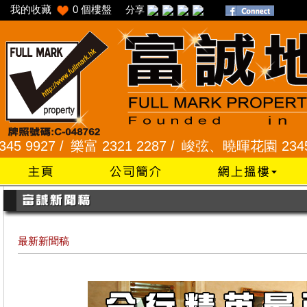
我的收藏
0
個樓盤
分享
 /
樂富 2321 2287 /
峻弦、曉暉花園 2345 1286 /
最新新聞稿