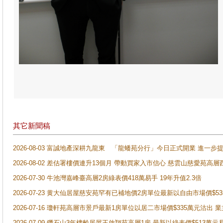
其它新聞稿
2026-08-03 富誠地產深耕九龍東 「龍蟠苑分行」今日正式開業 進
2026-08-02 差估署樓價連升13個月 帶動買家入市信心 慈雲山慈愛苑高層
2026-07-30 牛池灣嘉峰臺高層2房綠表價418萬易手 19年升值2.3倍
2026-07-23 黄大仙居屋慈安苑罕有已補地價2房單位最新以自由市場價$5
2026-07-16 瓊軒苑高層市景戶最新1房單位以居二市場價$335萬元沽出 業
2026-07-09 鑽石山3年樓齡居屋王啟翔苑高層1房 最新以綠表價$513萬元