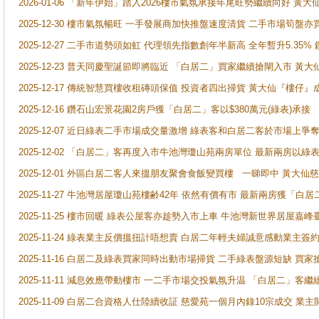
2026-01-06 「新年伊始」踏入2026樓市氣氛承接年尾旺勢繼續向好 
2025-12-30 樓市氣氛暢旺 一手發展商加快推盤速度清貨 二手市場筍
2025-12-27 二手市道勢頭如虹 代理領先指數創年半新高 全年暫升5.35
2025-12-23 普天同慶聖誕節即將臨近 「白居二」買家繼續搶閘入市 黃
2025-12-17 傳統智慧買樓收租磚頭保值 投資者四出掃貨 黃大仙『樓仔』
2025-12-16 鑽石山宏景花園2房戶獲「白居二」客以$380萬元(綠表)承接
2025-12-07 近日綠表二手市場成交量激增 綠表客和白居二客於市場上
2025-12-02 「白居二」客再度入市牛池灣瓊山苑兩房單位 最新兩房以綠表
2025-12-01 外區白居二客人來搵朋友聚會食飯變買樓 一睇即中 黃大仙
2025-11-27 牛池灣居屋瓊山苑樓齢42年 依然有價有市 最新兩房獲「白居
2025-11-25 樓市回暖 綠表公屋客亦趁勢入市上車 牛池灣新世界居屋嘉
2025-11-24 綠表業主反價搵扭計唔想賣 白居二年輕夫婦誠意感動業主簽約 
2025-11-16 白居二及綠表買家同時出動市場掃貨 二手綠表盤源短缺 
2025-11-11 減息效應帶動樓市 一二手市場交投氣氛升温 「白居二」
2025-11-09 白居二合資格人仕陸續收証 慈愛苑一個月內錄10宗成交 業