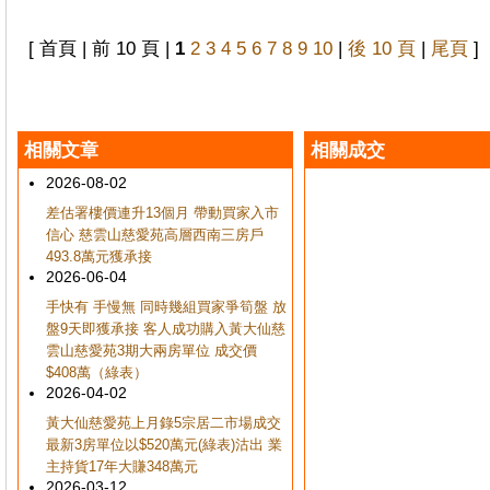
[ 首頁 | 前 10 頁 |
1
2
3
4
5
6
7
8
9
10
|
後 10 頁
|
尾頁
]
相關文章
相關成交
2026-08-02
差估署樓價連升13個月 帶動買家入市
信心 慈雲山慈愛苑高層西南三房戶
493.8萬元獲承接
2026-06-04
手快有 手慢無 同時幾組買家爭筍盤 放
盤9天即獲承接 客人成功購入黃大仙慈
雲山慈愛苑3期大兩房單位 成交價
$408萬（綠表）
2026-04-02
黃大仙慈愛苑上月錄5宗居二市場成交
最新3房單位以$520萬元(綠表)沽出 業
主持貨17年大賺348萬元
2026-03-12