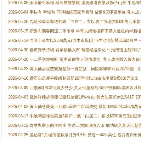
2026-06-05 全區最筍私樓 極高層雙景觀 遠挑維港夜景及獅子山景 牛池
2026-06-04 手快有 手慢無 同時幾組買家爭筍盤 放盤9天即獲承接 
2026-05-28 九龍公屋皇鳳德邨獲「白居二」客以居二市場價$320萬元承接
2026-05-15 新盤向隅客回流二手市場 年青夫婦無樓睇下購入連租約半新
2026-05-14 同區上車客以$388萬元(自由市場)入市牛池灣新麗花園2房戶
2026-04-30 樓市升勢持續 買家積極入市 荀盤極速消化 牛池灣瓊山苑2
2026-04-28 一二手交頭暢旺 業主反價客人追價成交 客人成功購入黃大仙
2026-04-23 黃大仙居屋慈安苑盤源一直短缺，同區客即睇即買2房筍盤，
2026-04-16 鑽石山居屋皇龍蟠苑最新2房單位以自由市場價$458萬元沽出
2026-04-09 巨無霸3房單位買少見少 黃大仙盈福苑3房戶獲同區綠表客以
2026-04-03 鐵路洋樓超筍盤低銀行估價18%售出 黃大仙豪苑大2房417' $
2026-04-02 黃大仙慈愛苑上月錄5宗居二市場成交 最新3房單位以$520萬
2026-03-13 牛池灣嘉峰台高層3房戶，獲「白居二」客以$530萬元(綠表)
2026-03-12 為求與家人同住同座 白居二買家追價入市 成功購入黃大仙
2026-02-25 差估署1月樓價指數按月升0.5% 見逾一年半高位 投資