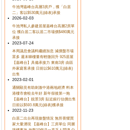
牛池灣嘉峰台高層3房戶，獲「白居
二」客以$530萬元(綠表)承接
2026-02-03
牛池灣私人參建居屋嘉峰台高層2房單
位 獲白居二客以居二市場價$480萬元
承接
2023-07-24
本周議息會議料繼續加息 減價盤市場
眾多 週末睇樓量有輕微回升 925居屋
【嘉峰台】具備承接力 東南3房 由區
外家庭客承接 日前以$610萬元(綠表)
出售
2023-02-01
通關顯見有助刺激中港兩地經濟 料本
港樓市會較去年好 新年假後第一炮
【嘉峰台】靚景3房 貼近銀行估價出售
日前以$593.8萬元(綠表)獲承接
2022-11-23
白居二出台再現搶盤情況 無所畏懼買
家大量湧現 【嘉峰台】三房單位 同層
跳樓事故 放盤10個月一直乏人問津 白