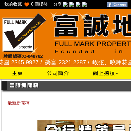
我的收藏
0
個樓盤
分享
 9927 /
樂富 2321 2287 /
峻弦、曉暉花園 2345 1
最新新聞稿