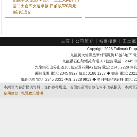
居二出台即火速承接 日前以520萬元
(綠表)成交
主頁
|
公司簡介
|
精選樓盤
|
田土廳
Copyright 2026 Fullmark 
九龍黃大仙鳳凰新村環鳳街18號A地下 電話：232
九龍鑽石山龍蟠苑商場107號舖 電話：2345 303
九龍鑽石山斧山道185號宏景花園A2號舖 電話: 2345 2229 傳真: 
采頣花園 電話: 2345 9927 傳真: 3188 1237 ◆ 樂富 電話: 2321 
威豪花園 電話: 2345 3331 傳真: 2328 9913 ◆ 星河明居/悅庭軒 電話: 2116
本網頁內容所提供資料，僅作參考用途。若因錯漏而引致任何不便或損失，本網頁
使用條款
私隱政策聲明