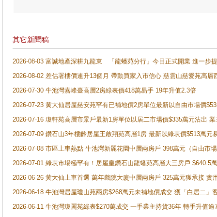
其它新聞稿
2026-08-03 富誠地產深耕九龍東 「龍蟠苑分行」今日正式開業 進
2026-08-02 差估署樓價連升13個月 帶動買家入市信心 慈雲山慈愛苑高層
2026-07-30 牛池灣嘉峰臺高層2房綠表價418萬易手 19年升值2.3倍
2026-07-23 黄大仙居屋慈安苑罕有已補地價2房單位最新以自由市場價$5
2026-07-16 瓊軒苑高層市景戶最新1房單位以居二市場價$335萬元沽出 業
2026-07-09 鑽石山3年樓齡居屋王啟翔苑高層1房 最新以綠表價$513萬元
2026-07-08 市區上車熱點 牛池灣新麗花園中層兩房戶 398萬元（自
2026-07-01 綠表市場極罕有！居屋皇鑽石山龍蟠苑高層大三房戶 $640
2026-06-26 黃大仙上車首選 萬年戲院大廈中層兩房戶 325萬元獲承接 實
2026-06-18 牛池灣居屋瓊山苑兩房$268萬元未補地價成交 獲「白居二」
2026-06-11 牛池灣瓊麗苑綠表$270萬成交 一手業主持貨36年 轉手升值逾