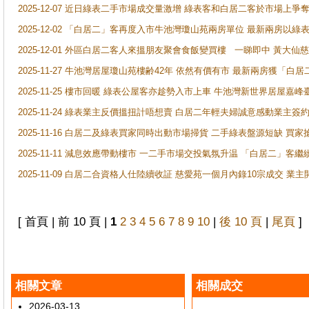
2025-12-07 近日綠表二手市場成交量激增 綠表客和白居二客於市場上
2025-12-02 「白居二」客再度入市牛池灣瓊山苑兩房單位 最新兩房以綠表
2025-12-01 外區白居二客人來搵朋友聚會食飯變買樓 一睇即中 黃大仙
2025-11-27 牛池灣居屋瓊山苑樓齢42年 依然有價有市 最新兩房獲「白居
2025-11-25 樓市回暖 綠表公屋客亦趁勢入市上車 牛池灣新世界居屋嘉
2025-11-24 綠表業主反價搵扭計唔想賣 白居二年輕夫婦誠意感動業主簽約 
2025-11-16 白居二及綠表買家同時出動市場掃貨 二手綠表盤源短缺 
2025-11-11 減息效應帶動樓市 一二手市場交投氣氛升温 「白居二」
2025-11-09 白居二合資格人仕陸續收証 慈愛苑一個月內錄10宗成交 業
[ 首頁 | 前 10 頁 |
1
2
3
4
5
6
7
8
9
10
|
後 10 頁
|
尾頁
]
相關文章
相關成交
2026-03-13