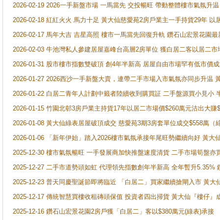
2026-02-19 2026一手新盤市場 一馬當先 交投暢旺 帶動整體樓市氣氛
2026-02-18 紅紅火火 馬力十足 黃大仙慈愛苑2房戶業主一手持貨29年 以
2026-02-17 馬年大吉 吉星高照 樓市一馬當先回復升軌 鑽石山宏景花園
2026-02-03 牛池灣私人參建居屋嘉峰台高層2房單位 獲白居二客以居二市
2026-01-31 股市樓市指數雙破頂 創4年半新高 居屋自由市場罕有低市價
2026-01-27 2026西沙一手新盤大賣，連帶二手市場入市氣氛亦同步升
2026-01-22 白居二青年人計劃中籤者陸續收到購買証 二手盤源買小見小
2026-01-15 竹園北邨3房戶業主持貨17年以居二市場價$260萬元沽出大賺$
2026-01-08 黃大仙綠表居屋破頂成交 慈愛苑3期3房套單位成交$558萬（
2026-01-06 「新年伊始」踏入2026樓市氣氛承接年尾旺勢繼續向好 
2025-12-30 樓市氣氛暢旺 一手發展商加快推盤速度清貨 二手市場筍
2025-12-27 二手市道勢頭如虹 代理領先指數創年半新高 全年暫升5.35
2025-12-23 普天同慶聖誕節即將臨近 「白居二」買家繼續搶閘入市 黃
2025-12-17 傳統智慧買樓收租磚頭保值 投資者四出掃貨 黃大仙『樓仔』
2025-12-16 鑽石山宏景花園2房戶獲「白居二」客以$380萬元(綠表)承接