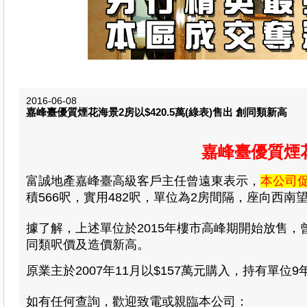
2016-06-08
嘉峰臺優質煙花海景2房以$420.5萬(綠表)售出 創同類新高
嘉峰
臺
優質煙花
富誠地產嘉峰臺高級客戶主任曾遠東表示，
本公司
積566呎，實用482呎，單位為2房間隔，座向西南望海
據了解
，上述單位於2015年樓市高峰期開始放售
，
同類呎價及造價新高
。
原業主於2007年11月以$157萬元購入，持有單位9
如有任何查詢，歡迎致電或親臨本公司：