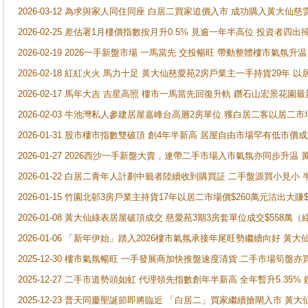
2026-03-12 為求與家人同住同座 白居二買家追價入市 成功購入黃大仙
2026-02-25 差估署1月樓價指數按月升0.5% 見逾一年半高位 投資
2026-02-19 2026一手新盤市場 一馬當先 交投暢旺 帶動整體樓市氣氛
2026-02-18 紅紅火火 馬力十足 黃大仙慈愛苑2房戶業主一手持貨29年 以
2026-02-17 馬年大吉 吉星高照 樓市一馬當先回復升軌 鑽石山宏景花園
2026-02-03 牛池灣私人參建居屋嘉峰台高層2房單位 獲白居二客以居二市
2026-01-31 股市樓市指數雙破頂 創4年半新高 居屋自由市場罕有低市價
2026-01-27 2026西沙一手新盤大賣，連帶二手市場入市氣氛亦同步升
2026-01-22 白居二青年人計劃中籤者陸續收到購買証 二手盤源買小見小
2026-01-15 竹園北邨3房戶業主持貨17年以居二市場價$260萬元沽出大賺$
2026-01-08 黃大仙綠表居屋破頂成交 慈愛苑3期3房套單位成交$558萬（
2026-01-06 「新年伊始」踏入2026樓市氣氛承接年尾旺勢繼續向好 
2025-12-30 樓市氣氛暢旺 一手發展商加快推盤速度清貨 二手市場筍
2025-12-27 二手市道勢頭如虹 代理領先指數創年半新高 全年暫升5.35
2025-12-23 普天同慶聖誕節即將臨近 「白居二」買家繼續搶閘入市 黃