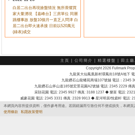
白居二出台再現搶盤情況 無所畏懼買
家大量湧現 【嘉峰台】三房單位 同層
跳樓事故 放盤10個月一直乏人問津 白
居二出台即火速承接 日前以520萬元
(綠表)成交
主頁
|
公司簡介
|
精選樓盤
|
田土廳
Copyright 2026 Fullmark 
九龍黃大仙鳳凰新村環鳳街18號A地下 電話：232
九龍鑽石山龍蟠苑商場107號舖 電話：2345 303
九龍鑽石山斧山道185號宏景花園A2號舖 電話: 2345 2229 傳真: 
采頣花園 電話: 2345 9927 傳真: 3188 1237 ◆ 樂富 電話: 2321 
威豪花園 電話: 2345 3331 傳真: 2328 9913 ◆ 星河明居/悅庭軒 電話: 2116
本網頁內容所提供資料，僅作參考用途。若因錯漏而引致任何不便或損失，本網頁
使用條款
私隱政策聲明