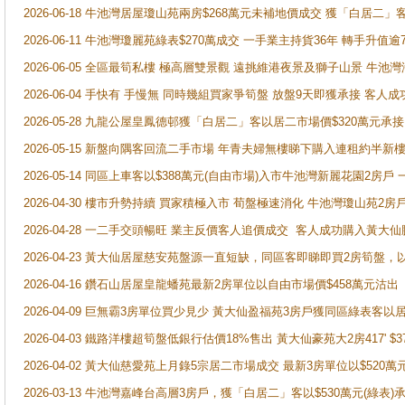
2026-06-18 牛池灣居屋瓊山苑兩房$268萬元未補地價成交 獲「白居二」
2026-06-11 牛池灣瓊麗苑綠表$270萬成交 一手業主持貨36年 轉手升值逾
2026-06-05 全區最筍私樓 極高層雙景觀 遠挑維港夜景及獅子山景 牛池
2026-06-04 手快有 手慢無 同時幾組買家爭筍盤 放盤9天即獲承接 
2026-05-28 九龍公屋皇鳳德邨獲「白居二」客以居二市場價$320萬元承接
2026-05-15 新盤向隅客回流二手市場 年青夫婦無樓睇下購入連租約半新
2026-05-14 同區上車客以$388萬元(自由市場)入市牛池灣新麗花園2房戶
2026-04-30 樓市升勢持續 買家積極入市 荀盤極速消化 牛池灣瓊山苑2
2026-04-28 一二手交頭暢旺 業主反價客人追價成交 客人成功購入黃大仙
2026-04-23 黃大仙居屋慈安苑盤源一直短缺，同區客即睇即買2房筍盤，
2026-04-16 鑽石山居屋皇龍蟠苑最新2房單位以自由市場價$458萬元沽出
2026-04-09 巨無霸3房單位買少見少 黃大仙盈福苑3房戶獲同區綠表客以
2026-04-03 鐵路洋樓超筍盤低銀行估價18%售出 黃大仙豪苑大2房417' $
2026-04-02 黃大仙慈愛苑上月錄5宗居二市場成交 最新3房單位以$520萬
2026-03-13 牛池灣嘉峰台高層3房戶，獲「白居二」客以$530萬元(綠表)