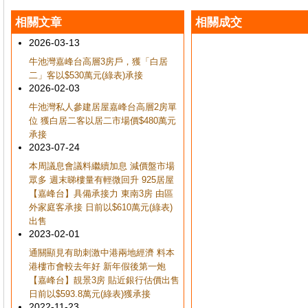
相關文章
相關成交
2026-03-13
牛池灣嘉峰台高層3房戶，獲「白居
二」客以$530萬元(綠表)承接
2026-02-03
牛池灣私人參建居屋嘉峰台高層2房單
位 獲白居二客以居二市場價$480萬元
承接
2023-07-24
本周議息會議料繼續加息 減價盤市場
眾多 週末睇樓量有輕微回升 925居屋
【嘉峰台】具備承接力 東南3房 由區
外家庭客承接 日前以$610萬元(綠表)
出售
2023-02-01
通關顯見有助刺激中港兩地經濟 料本
港樓市會較去年好 新年假後第一炮
【嘉峰台】靚景3房 貼近銀行估價出售
日前以$593.8萬元(綠表)獲承接
2022-11-23