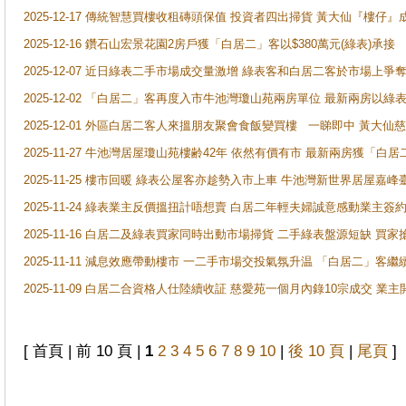
2025-12-17 傳統智慧買樓收租磚頭保值 投資者四出掃貨 黃大仙『樓仔』
2025-12-16 鑽石山宏景花園2房戶獲「白居二」客以$380萬元(綠表)承接
2025-12-07 近日綠表二手市場成交量激增 綠表客和白居二客於市場上
2025-12-02 「白居二」客再度入市牛池灣瓊山苑兩房單位 最新兩房以綠表
2025-12-01 外區白居二客人來搵朋友聚會食飯變買樓 一睇即中 黃大仙
2025-11-27 牛池灣居屋瓊山苑樓齢42年 依然有價有市 最新兩房獲「白居
2025-11-25 樓市回暖 綠表公屋客亦趁勢入市上車 牛池灣新世界居屋嘉
2025-11-24 綠表業主反價搵扭計唔想賣 白居二年輕夫婦誠意感動業主簽約 
2025-11-16 白居二及綠表買家同時出動市場掃貨 二手綠表盤源短缺 
2025-11-11 減息效應帶動樓市 一二手市場交投氣氛升温 「白居二」
2025-11-09 白居二合資格人仕陸續收証 慈愛苑一個月內錄10宗成交 業
[ 首頁 | 前 10 頁 |
1
2
3
4
5
6
7
8
9
10
|
後 10 頁
|
尾頁
]