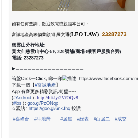
如有任何查詢，歡迎致電或親臨本公司
：
(LEO LAW)
23287273
富誠地產高級物業顧問
-羅文通
慈雲山分行地址:
黃大仙慈雲山中心3/F, 320號舖(商場3樓客戶服務台旁)
電話: 23287273
▶
⚊⚊⚊⚊⚊⚊⚊⚊⚊⚊⚊⚊⚊⚊⚊⚊⚊
筍盤
Click
一
Click,
睇一睇
下載一個【
#
富誠地產
】
App
有齊更多精彩資訊
.
筍盤
-----
(
#
Android
)
:
http://bit.ly/2VfOQv8
(
#
los
)
:
goo.gl/PzONqp
:
☆緊貼
https://goo.gl/6nkJhq
按讚
#
嘉峰台
#
牛池灣
#
居屋
#
綠表
#
白居二
#
成交