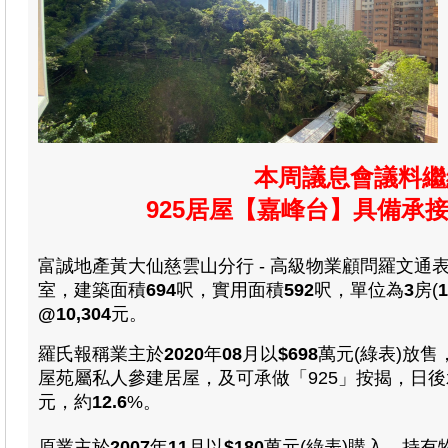
本周議息會議料繼
925居屋【嘉峰台】具備承接
富誠地產黃大仙慈雲山分行 - 高級物業顧問羅文通
室
，
建築面積
694
呎，
實用
面積
592
呎，
單位為
3
房(
1
@10,304
元
。
羅氏報稱業主於
2020
年
08
月以
$698
萬
元(綠表)放
屋苑屬私人參建居屋，及可承做「925」按揭，日
元，
約
12.6
%。
原業主於
2007
年
11
月以
$180
萬
元(綠表)購入，
持有