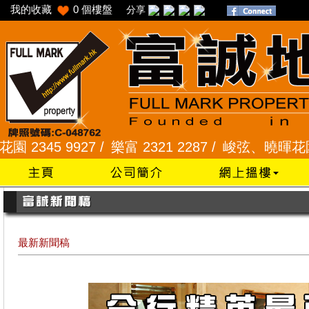
我的收藏
0
個樓盤
分享
927 /
樂富 2321 2287 /
峻弦、曉暉花園 2345 128
最新新聞稿