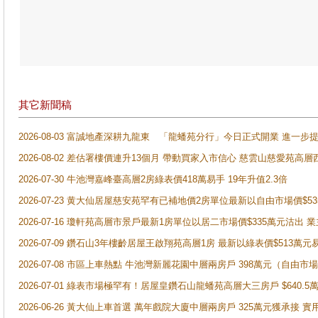
其它新聞稿
2026-08-03 富誠地產深耕九龍東 「龍蟠苑分行」今日正式開業 進
2026-08-02 差估署樓價連升13個月 帶動買家入市信心 慈雲山慈愛苑高層
2026-07-30 牛池灣嘉峰臺高層2房綠表價418萬易手 19年升值2.3倍
2026-07-23 黄大仙居屋慈安苑罕有已補地價2房單位最新以自由市場價$5
2026-07-16 瓊軒苑高層市景戶最新1房單位以居二市場價$335萬元沽出 業
2026-07-09 鑽石山3年樓齡居屋王啟翔苑高層1房 最新以綠表價$513萬元
2026-07-08 市區上車熱點 牛池灣新麗花園中層兩房戶 398萬元（自
2026-07-01 綠表市場極罕有！居屋皇鑽石山龍蟠苑高層大三房戶 $640
2026-06-26 黃大仙上車首選 萬年戲院大廈中層兩房戶 325萬元獲承接 實