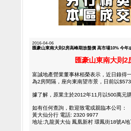
2016-04-06
匯豪山東南大則2房高峰期放盤價 高市場10% 今年成
匯豪山東南大則2房
富誠地產營業董事林栢榮表示，近日錄得一宗
為2房間隔，座向東南望市景，日前以$573萬
據了解，原業主於2012年11月以500萬
如有任何查詢，歡迎致電或親臨本公司：
黃大仙分行 電話: 2320 9977
地址:九龍黃大仙 鳳凰新村 環鳳街18號A地