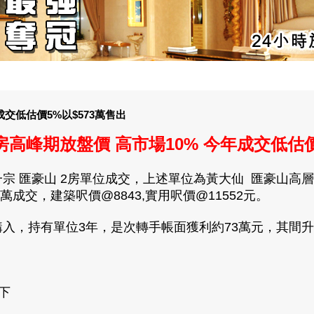
交低估價5%以$573萬售出
高峰期放盤價 高市場10% 今年成交低估價
 匯豪山 2房單位成交，上述單位為黃大仙 匯豪山高層D
成交，建築呎價@8843,實用呎價@11552元。
元購入，持有單位3年，是次轉手帳面獲利約73萬元，其間升值
下