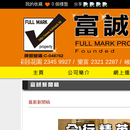
我的收藏
0
個樓盤
分享
頣花園 2345 9927 /
樂富 2321 2287 /
峻弦、曉暉花園
最新新聞稿