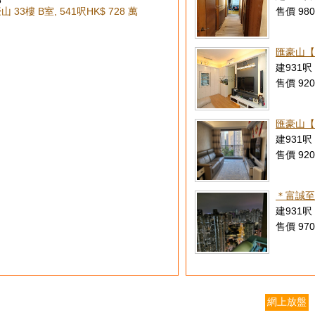
8
 33樓 B室, 541呎
HK$ 728 萬
售價 980
匯豪山【
建931呎 
售價 920
匯豪山【
建931呎 
售價 920
＊富誠至
建931呎 
售價 970
網上放盤