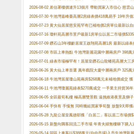
2026-08-02 差估署樓價連升13個月 帶動買家入市信心 慈
2026-07-30 牛池灣嘉峰臺高層2房綠表價418萬易手 19年升值
2026-07-23 黄大仙居屋慈安苑罕有已補地價2房單位最新以
2026-07-16 瓊軒苑高層市景戶最新1房單位以居二市場價$33
2026-07-09 鑽石山3年樓齡居屋王啟翔苑高層1房 最新以綠表
2026-07-08 市區上車熱點 牛池灣新麗花園中層兩房戶 
2026-07-01 綠表市場極罕有！居屋皇鑽石山龍蟠苑高層大三
2026-06-26 黃大仙上車首選 萬年戲院大廈中層兩房戶 325
2026-06-18 牛池灣居屋瓊山苑兩房$268萬元未補地價成交
2026-06-11 牛池灣瓊麗苑綠表$270萬成交 一手業主持貨36
2026-06-05 全區最筍私樓 極高層雙景觀 遠挑維港夜景及獅
2026-06-04 手快有 手慢無 同時幾組買家爭筍盤 放盤9
2026-05-28 九龍公屋皇鳳德邨獲「白居二」客以居二市場價$
2026-05-15 新盤向隅客回流二手市場 年青夫婦無樓睇下
2026-05-14 同區上車客以$388萬元(自由市場)入市牛池灣