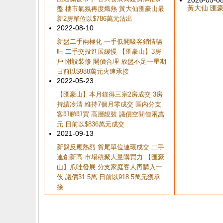
2026-05-0
黃大仙 匯豪山
盤 樓市氣氛再度熾熱 黃大仙匯豪山最
新2房單位以$786萬元沽出
2022-08-10
新盤二手兩極化 一手低開吸客銷情暢
旺 二手交投進展緩慢 【匯豪山】3房
戶 附設裝修 開價合理 放盤不足一星期
日前以$988萬元火速承接
2022-05-23
【匯豪山】本月錄得三宗2房成交 3房
持續冷清 維持7個月零成交 區內分支
客即睇即買 高層靚裝 議價空間僅兩萬
元 日前以$836萬元成交
2021-09-13
新盤反應熱烈 貨尾單位連環成交 二手
連創新高 市場積聚大量購買力 【匯豪
山】爪哇發展 分支家庭客人再購入一
伙 議價31.5萬 日前以918.5萬元獲承
接