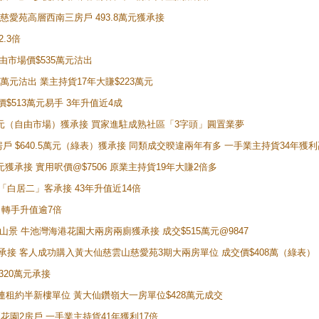
雲山慈愛苑高層西南三房戶 493.8萬元獲承接
2.3倍
自由市場價$535萬元沽出
5萬元沽出 業主持貨17年大賺$223萬元
價$513萬元易手 3年升值近4成
398萬元（自由市場）獲承接 買家進駐成熟社區「3字頭」圓置業夢
房戶 $640.5萬元（綠表）獲承接 同類成交暌違兩年有多 一手業主持貨34年獲利
萬元獲承接 實用呎價@$7506 原業主持貨19年大賺2倍多
 獲「白居二」客承接 43年升值近14倍
年 轉手升值逾7倍
子山景 牛池灣海港花園大兩房兩廁獲承接 成交$515萬元@9847
天即獲承接 客人成功購入黃大仙慈雲山慈愛苑3期大兩房單位 成交價$408萬（綠表）
320萬元承接
購入連租約半新樓單位 黃大仙鑽嶺大一房單位$428萬元成交
新麗花園2房戶 一手業主持貨41年獲利17倍