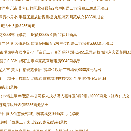
氣氛亦同步升温 黃大仙竹園北邨最新2房戶以居二市場價$180萬元沽出
手盤源買小見小 半新居屋成搶購目標 九龍灣彩興苑成交$365萬成交
萬元沽出大賺$235萬元
交$558萬（綠表） 呎價$8585 創近42個月新高
勢繼續向好 黃大仙房協 啟德花園最新2房單位以居二市場價$390萬元沽出
 二手市場筍盤亦買少見少 「白居二」客即睇即買以$455萬元超筍價購入宏景花園3
年暫升5.35% 鑽石山帝峰豪苑高層兩房$645萬易手
續搶閘入市 黃大仙慈愛苑最新2房單位以居二市場價$338萬元沽出
黃大仙『樓仔』成焦點 環鳳街鳳祥樓洋樓成交$349萬 呎價僅@6439
(綠表)承接
二客於市場上爭奪盤源 本公司客人成功購入嘉峰臺3房2廁以$500萬元（綠表）成交
最新兩房以綠表價$235萬元沽出
即中 黃大仙慈愛苑3期3房套成交$445萬元（綠表）
新兩房獲「白居二」客以$228萬元(綠表)承接