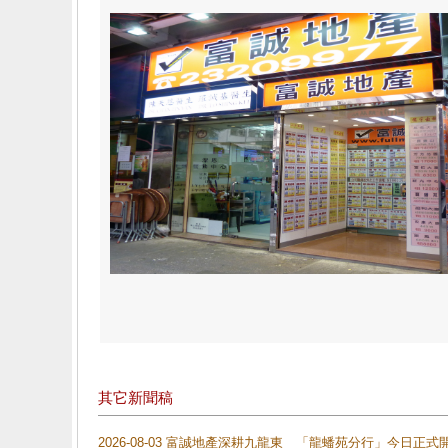
其它新聞稿
2026-08-03 富誠地產深耕九龍東 「龍蟠苑分行」今日