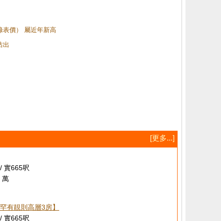
（綠表價） 屬近年新高
沽出
[更多...]
/ 實665呎
 萬
罕有靚則高層3房】
/ 實665呎