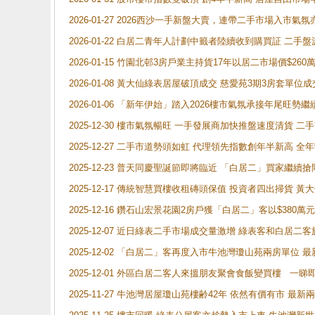
2026-01-27 2026西沙一手新盤大賣，連帶二手市場入市
2026-01-22 白居二青年人計劃中籤者陸續收到購買証 二
2026-01-15 竹園北邨3房戶業主持貨17年以居二市場價$260
2026-01-08 黃大仙綠表居屋破頂成交 慈愛苑3期3房套單位成
2026-01-06 「新年伊始」踏入2026樓市氣氛承接年尾旺
2025-12-30 樓市氣氛暢旺 一手發展商加快推盤速度清貨
2025-12-27 二手市道勢頭如虹 代理領先指數創年半新高 全
2025-12-23 普天同慶聖誕節即將臨近 「白居二」買家繼
2025-12-17 傳統智慧買樓收租磚頭保值 投資者四出掃貨 
2025-12-16 鑽石山宏景花園2房戶獲「白居二」客以$380萬元
2025-12-07 近日綠表二手市場成交量激增 綠表客和白居
2025-12-02 「白居二」客再度入市牛池灣瓊山苑兩房單位 
2025-12-01 外區白居二客人來搵朋友聚會食飯變買樓 一睇
2025-11-27 牛池灣居屋瓊山苑樓齢42年 依然有價有市 最