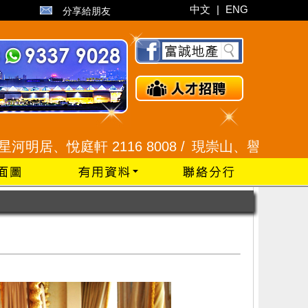
中文
|
ENG
分享給朋友
庭軒 2116 8008 /
現崇山、譽港灣 2345 9926 