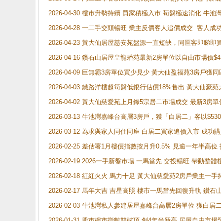
2026-04-30 樓市升勢持續 買家積極入市 荀盤極速消化 
2026-04-28 一二手交頭暢旺 業主反價客人追價成交 客人
2026-04-23 黃大仙居屋慈安苑盤源一直短缺，同區客即睇
2026-04-16 鑽石山居屋皇龍蟠苑最新2房單位以自由市場價$
2026-04-09 巨無霸3房單位買少見少 黃大仙盈福苑3房戶
2026-04-03 鐵路洋樓超筍盤低銀行估價18%售出 黃大仙豪苑大2
2026-04-02 黃大仙慈愛苑上月錄5宗居二市場成交 最新3房單
2026-03-13 牛池灣嘉峰台高層3房戶，獲「白居二」客以$53
2026-03-12 為求與家人同住同座 白居二買家追價入市 成
2026-02-25 差估署1月樓價指數按月升0.5% 見逾一
2026-02-19 2026一手新盤市場 一馬當先 交投暢旺 帶
2026-02-18 紅紅火火 馬力十足 黃大仙慈愛苑2房戶業主一手
2026-02-17 馬年大吉 吉星高照 樓市一馬當先回復升軌 
2026-02-03 牛池灣私人參建居屋嘉峰台高層2房單位 獲白
2026-01-31 股市樓市指數雙破頂 創4年半新高 居屋自由市