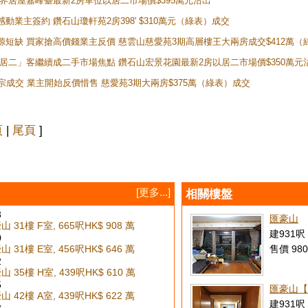
灣新世界居屋嘉峰臺最新2房單位以居二市場價$395萬元沽出
感動業主簽約 鑽石山瓊軒苑2房398' $310萬元（綠表）成交
表盤源短缺 買家搶高價錢業主反價 慈雲山慈愛苑3期高層樓王大兩房成交$412萬
 「白居二」客繼續成二手市場焦點 鑽石山宏景花園最新2房以居二市場價$350萬元
10宗成交 業主開始反價惜售 慈愛苑3期大兩房$375萬（綠表）成交
頁
|
尾頁
]
[更多...]
相關樓盤
3
匯豪山
 31樓 F室, 665呎
HK$ 908 萬
建931呎 
0
 31樓 E室, 456呎
HK$ 646 萬
售價 980
2
 35樓 H室, 439呎
HK$ 610 萬
5
匯豪山【
 42樓 A室, 439呎
HK$ 622 萬
建931呎 