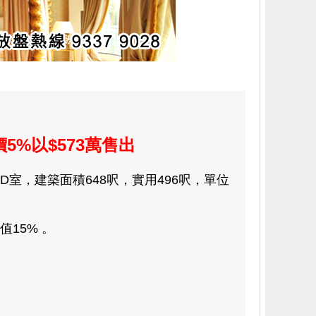
5%以$573萬售出
室，建築面積648呎，實用496呎，單位
15% 。