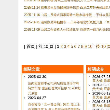
2025-11-25 樓市回暖 綠表公屋客亦趁勢入市上車 牛池
2025-11-24 綠表業主反價搵扭計唔想賣 白居二年輕夫婦誠意
2025-11-16 白居二及綠表買家同時出動市場掃貨 二手綠
2025-11-11 減息效應帶動樓市 一二手市場交投氣氛升温
2025-11-09 白居二合資格人仕陸續收証 慈愛苑一個月內錄
[ 首頁 | 前 10 頁 |
1
2
3
4
5
6
7
8
9
10
|
後 10 
相關文章
相關成交
2025-03-30
2026-07-2
黃大仙 匯豪山
區內租客經本公司網站廣告覓得罕有
2026-06-3
特式筍盤 匯豪山覆式單位以 $1900萬
黃大仙 匯豪山
元成交
2026-06-1
黃大仙 匯豪山
2023-04-27
2026-05-1
首個疫後「五一黃金周」將至 加上全
黃大仙 匯豪山
面通關復常下 各大發展商趁勢加推新