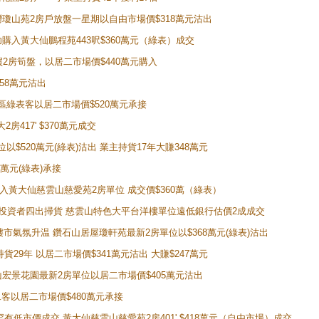
牛池灣瓊山苑2房戶放盤一星期以自由市場價$318萬元沽出
成功購入黃大仙鵬程苑443呎$360萬元（綠表）成交
即買2房筍盤，以居二市場價$440萬元購入
458萬元沽出
獲同區綠表客以居二市場價$520萬元承接
房417' $370萬元成交
位以$520萬元(綠表)沽出 業主持貨17年大賺348萬元
0萬元(綠表)承接
功購入黃大仙慈雲山慈愛苑2房單位 成交價$360萬（綠表）
年半高位 投資者四出掃貨 慈雲山特色大平台洋樓單位遠低銀行估價2成成交
動整體樓市氣氛升温 鑽石山居屋瓊軒苑最新2房單位以$368萬元(綠表)沽出
持貨29年 以居二市場價$341萬元沽出 大賺$247萬元
鑽石山宏景花園最新2房單位以居二市場價$405萬元沽出
居二客以居二市場價$480萬元承接
場罕有低市價成交 黃大仙慈雲山慈愛苑2房401' $418萬元（自由市場）成交