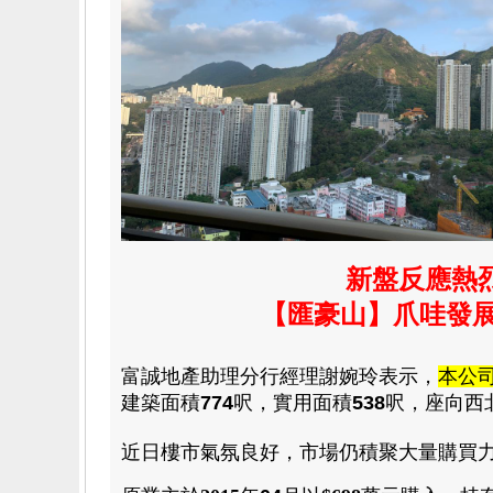
新盤反應熱烈
【匯豪山】爪哇發展
富誠
地產助理分行經理謝婉玲
表示，
本公
建築
面積
774
呎
，
實用
面積
538
呎
，
座向西
近日樓市氣氛良好，市場仍積聚大量購買力