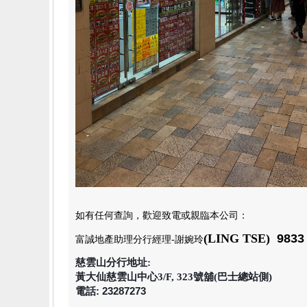
如有任何查詢，歡迎致電或親臨本公司
：
(LING TSE)
9833 
富誠地產助理分行經理
-謝婉玲
慈雲山分行地址:
黃大仙慈雲山中心3/F, 323號舖(巴士總站側)
電話: 23287273