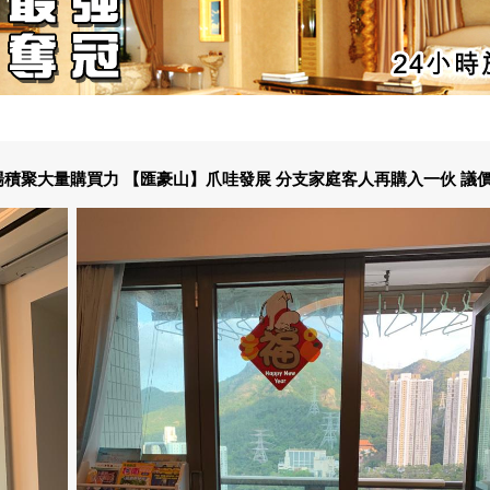
積聚大量購買力 【匯豪山】爪哇發展 分支家庭客人再購入一伙 議價31.