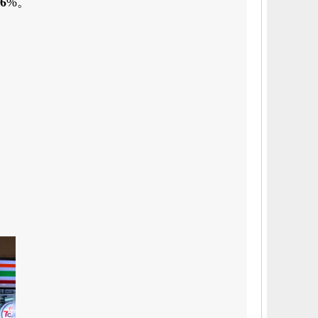
.6
%。