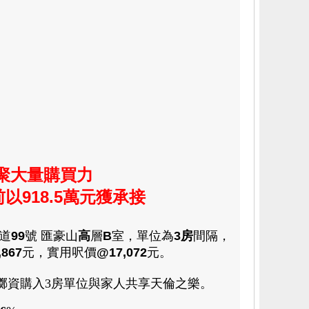
積聚大量購買力
前
以918.5萬元獲承接
道
99
號 匯豪山
高
層
B
室
，
單位為
3
房
間隔
，
,867
元
，
實用呎價
@17,072
元
。
擲資購入3房單位與家人共享天倫之樂。