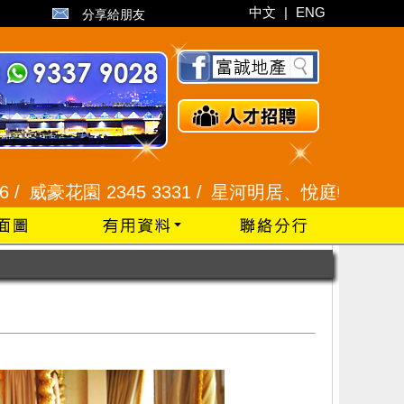
中文
|
ENG
分享給朋友
5 3331 /
星河明居、悅庭軒 2116 8008 /
現崇山、譽