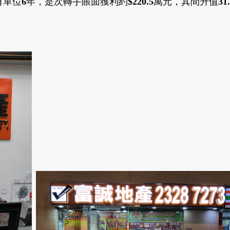
有單位
6
年
，
是次轉手
賬面獲利約
$220.5
萬
元，其間升值
31