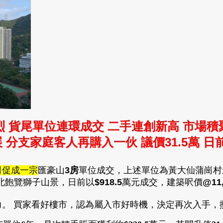
 貨尾單位連環成交 二手連創新高 市場
 分支家庭客人再購入一伙 議價31.5萬
日
司促成一宗
匯豪山
3
房
單位成交
，
上述單位為黃大仙蒲崗村
北飽覽獅子山景
，日前以
$918.5
萬元成交
，
建築呎價
@11
。 買家看好樓市，認為屬入市好時機，決定再次入手，