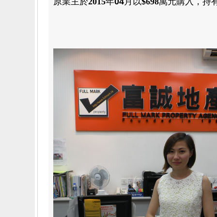
原業主於
2015
年
04
月
以
$698
萬元購
入
，
持