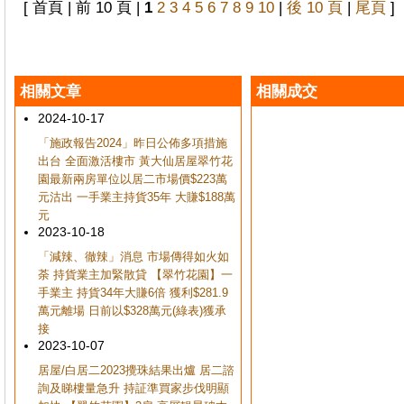
[ 首頁 | 前 10 頁 |
1
2
3
4
5
6
7
8
9
10
|
後 10 頁
|
尾頁
]
相關文章
相關成交
2024-10-17
「施政報告2024」昨日公佈多項措施
出台 全面激活樓市 黃大仙居屋翠竹花
園最新兩房單位以居二市場價$223萬
元沽出 一手業主持貨35年 大賺$188萬
元
2023-10-18
「減辣、徹辣」消息 市場傳得如火如
荼 持貨業主加緊散貸 【翠竹花園】一
手業主 持貨34年大賺6倍 獲利$281.9
萬元離場 日前以$328萬元(綠表)獲承
接
2023-10-07
居屋/白居二2023攪珠結果出爐 居二諮
詢及睇樓量急升 持証準買家步伐明顯