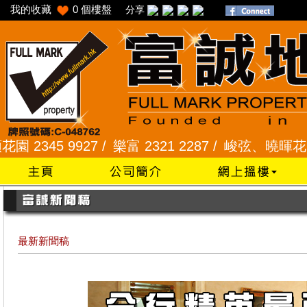
我的收藏
0
個樓盤
分享
45 9927 /
樂富 2321 2287 /
峻弦、曉暉花園 2345 
最新新聞稿