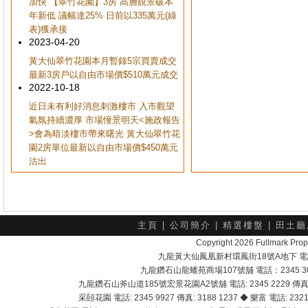
加快 【翠竹花園】3房 高層靚景破本
年新低 議幅達25% 日前以335萬元(綠
表)獲承接
2023-04-20
黃大仙翠竹花園本月暫錄5宗買賣成交
最新3房戶以自由市場價$510萬元成交
2022-10-18
近日未有利好消息刺激樓市 入市觀望
氣氛持續濃厚 市場憧景明天<施政報告
>會為暗淡樓市帶來曙光 黃大仙翠竹花
園2房單位最新以自由市場價$450萬元
沽出
主頁
|
公司簡介
|
精選樓盤
|
田土廳
Copyright 2026 Fullmark 
九龍黃大仙鳳凰新村環鳳街18號A地下 電話：232
九龍鑽石山龍蟠苑商場107號舖 電話：2345 303
九龍鑽石山斧山道185號宏景花園A2號舖 電話: 2345 2229 傳真: 
采頣花園 電話: 2345 9927 傳真: 3188 1237 ◆ 樂富 電話: 2321 