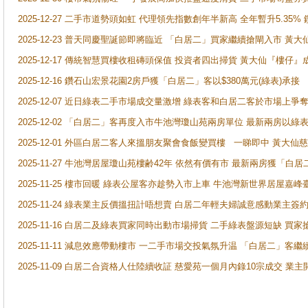
2025-12-27 二手市道勢頭如虹 代理領先指數創年半新高 全年暫升5.35
2025-12-23 普天同慶聖誕節即將臨近 「白居二」買家繼續搶閘入市 黃
2025-12-17 傳統智慧買樓收租磚頭保值 投資者四出掃貨 黃大仙『樓仔』
2025-12-16 鑽石山宏景花園2房戶獲「白居二」客以$380萬元(綠表)承接
2025-12-07 近日綠表二手市場成交量激增 綠表客和白居二客於市場上
2025-12-02 「白居二」客再度入市牛池灣瓊山苑兩房單位 最新兩房以綠表
2025-12-01 外區白居二客人來搵朋友聚會食飯變買樓 一睇即中 黃大仙
2025-11-27 牛池灣居屋瓊山苑樓齢42年 依然有價有市 最新兩房獲「白居
2025-11-25 樓市回暖 綠表公屋客亦趁勢入市上車 牛池灣新世界居屋嘉
2025-11-24 綠表業主反價搵扭計唔想賣 白居二年輕夫婦誠意感動業主簽約 
2025-11-16 白居二及綠表買家同時出動市場掃貨 二手綠表盤源短缺 
2025-11-11 減息效應帶動樓市 一二手市場交投氣氛升温 「白居二」
2025-11-09 白居二合資格人仕陸續收証 慈愛苑一個月內錄10宗成交 業