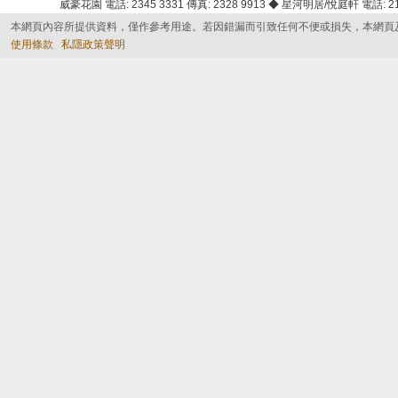
威豪花園 電話: 2345 3331 傳真: 2328 9913 ◆ 星河明居/悅庭軒 電話: 2116
本網頁內容所提供資料，僅作參考用途。若因錯漏而引致任何不便或損失，本網頁
使用條款
私隱政策聲明