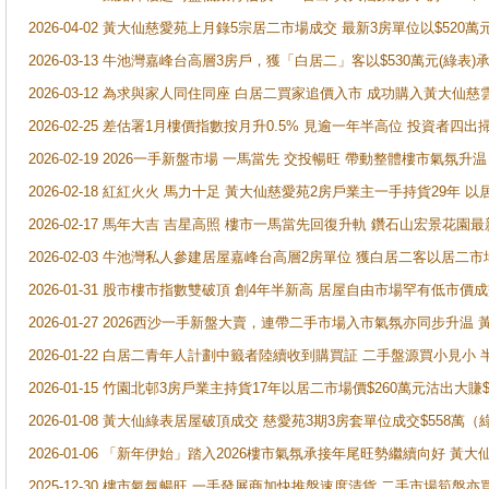
2026-04-02 黃大仙慈愛苑上月錄5宗居二市場成交 最新3房單位以$520萬
2026-03-13 牛池灣嘉峰台高層3房戶，獲「白居二」客以$530萬元(綠表)
2026-03-12 為求與家人同住同座 白居二買家追價入市 成功購入黃大仙
2026-02-25 差估署1月樓價指數按月升0.5% 見逾一年半高位 投資
2026-02-19 2026一手新盤市場 一馬當先 交投暢旺 帶動整體樓市氣氛
2026-02-18 紅紅火火 馬力十足 黃大仙慈愛苑2房戶業主一手持貨29年 以
2026-02-17 馬年大吉 吉星高照 樓市一馬當先回復升軌 鑽石山宏景花園
2026-02-03 牛池灣私人參建居屋嘉峰台高層2房單位 獲白居二客以居二市
2026-01-31 股市樓市指數雙破頂 創4年半新高 居屋自由市場罕有低市價
2026-01-27 2026西沙一手新盤大賣，連帶二手市場入市氣氛亦同步升
2026-01-22 白居二青年人計劃中籤者陸續收到購買証 二手盤源買小見小
2026-01-15 竹園北邨3房戶業主持貨17年以居二市場價$260萬元沽出大賺$
2026-01-08 黃大仙綠表居屋破頂成交 慈愛苑3期3房套單位成交$558萬（
2026-01-06 「新年伊始」踏入2026樓市氣氛承接年尾旺勢繼續向好 
2025-12-30 樓市氣氛暢旺 一手發展商加快推盤速度清貨 二手市場筍