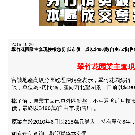
2015-10-20
翠竹花園業主套現換樓急切 低市價一成以$490萬(自由市場)售
翠竹花園業主套現
富誠地產高級分區經理陳錫金表示，翠竹花園錄得一宗
呎，單位為3房間隔，座向西北望園景，日前以$490萬
據了解，原業主因已買外區新盤，不幸遇著近月樓市成
價，最終以$490萬(自由市場)售出 。
原業主於2010年8月以218萬元購入，持有單位8年
如有任何查詢，歡迎聯絡本公司：