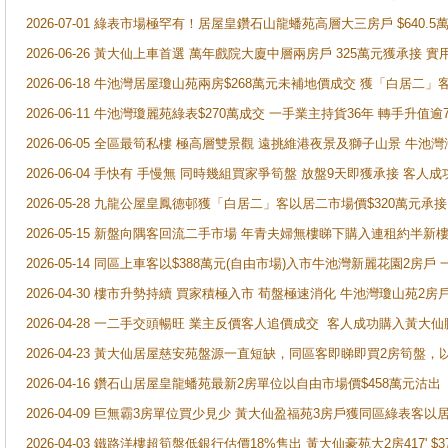
2026-07-01 綠表市場極罕有！居屋皇鑽石山龍蟠苑高層大三房戶 $640
2026-06-26 黃大仙上車首選 萬年戲院大廈中層兩房戶 325萬元獲承接 實
2026-06-18 牛池灣居屋瓊山苑兩房$268萬元未補地價成交 獲「白居二」
2026-06-11 牛池灣瓊麗苑綠表$270萬成交 一手業主持貨36年 轉手升值逾
2026-06-05 全區最筍私樓 極高層雙景觀 遠挑維港夜景及獅子山景 牛池
2026-06-04 手快有 手慢無 同時幾組買家爭筍盤 放盤9天即獲承接 
2026-05-28 九龍公屋皇鳳德邨獲「白居二」客以居二市場價$320萬元承接
2026-05-15 新盤向隅客回流二手市場 年青夫婦無樓睇下購入連租約半新
2026-05-14 同區上車客以$388萬元(自由市場)入市牛池灣新麗花園2房戶
2026-04-30 樓市升勢持續 買家積極入市 荀盤極速消化 牛池灣瓊山苑2
2026-04-28 一二手交頭暢旺 業主反價客人追價成交 客人成功購入黃大仙
2026-04-23 黃大仙居屋慈安苑盤源一直短缺，同區客即睇即買2房筍盤，
2026-04-16 鑽石山居屋皇龍蟠苑最新2房單位以自由市場價$458萬元沽出
2026-04-09 巨無霸3房單位買少見少 黃大仙盈福苑3房戶獲同區綠表客以
2026-04-03 鐵路洋樓超筍盤低銀行估價18%售出 黃大仙豪苑大2房417' $