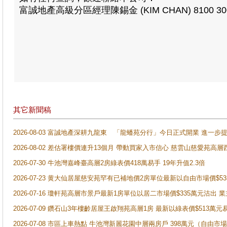
富誠地產高級分區經理陳錫金 (KIM CHAN) 8100 30
其它新聞稿
2026-08-03 富誠地產深耕九龍東 「龍蟠苑分行」今日正式開業 進
2026-08-02 差估署樓價連升13個月 帶動買家入市信心 慈雲山慈愛苑高層
2026-07-30 牛池灣嘉峰臺高層2房綠表價418萬易手 19年升值2.3倍
2026-07-23 黄大仙居屋慈安苑罕有已補地價2房單位最新以自由市場價$5
2026-07-16 瓊軒苑高層市景戶最新1房單位以居二市場價$335萬元沽出 業
2026-07-09 鑽石山3年樓齡居屋王啟翔苑高層1房 最新以綠表價$513萬元
2026-07-08 市區上車熱點 牛池灣新麗花園中層兩房戶 398萬元（自