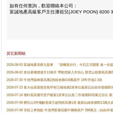
如有任何查詢，歡迎聯絡本公司：
富誠地產高級客戶主任潘祖兒(JOEY POON) 8200 3
其它新聞稿
2026-08-03 富誠地產深耕九龍東 「龍蟠苑分行」今日正式開業 進
2026-08-02 差估署樓價連升13個月 帶動買家入市信心 慈雲山慈愛苑高層
2026-07-30 牛池灣嘉峰臺高層2房綠表價418萬易手 19年升值2.3倍
2026-07-23 黄大仙居屋慈安苑罕有已補地價2房單位最新以自由市場價$5
2026-07-16 瓊軒苑高層市景戶最新1房單位以居二市場價$335萬元沽出 業
2026-07-09 鑽石山3年樓齡居屋王啟翔苑高層1房 最新以綠表價$513萬元
2026-07-08 市區上車熱點 牛池灣新麗花園中層兩房戶 398萬元（自