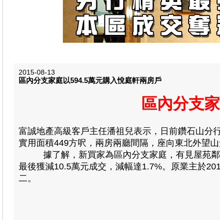
2015-08-13
區內分支家庭以594.5萬元購入悅庭軒兩房戶
區內分支家
富誠地產高級客戶主任潘祖兒表示，日前鑽石山分
實用面積449方呎，兩房兩廳間隔，座向東北外望山景，
據了解，新買家為區內分支家庭，有見屋苑鄰近港
最後獲減10.5萬元成交，減幅達1.7%。原業主於2
二。