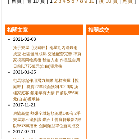
[ 首頁 | 前 10 頁 |
1
2
3
4
5
6
7
8
9
10
|
後 10 頁
|
尾頁
]
相關文章
相關成交
2021-02-03
搶手夾屋【悅庭軒】兩星期內連錄兩
成交 社區發展成熟 交通配套完善 準買
家視察兩物業後 秒速入市 作長遠自用
日前以775萬元(自由)獲承接
2021-01-25
屯馬線起作用潛力無限 地標夾屋【悅
庭軒】 持貨22年賬面獲利702.9萬 換
樓家庭客 鎖定罕有大積 日前以956萬
元(自由)獲承接
2017-11-21
房協新盤 熱爆全城超額認購140倍 2手
夾屋亦不遑多讓 鑽石山悅庭軒最新2房
以$678萬售出 創同類型單位新高成交
2017-07-11