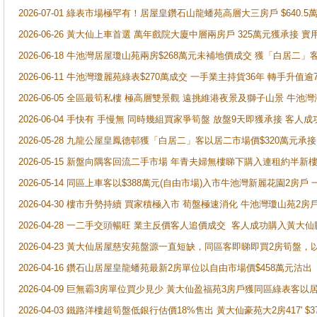
2026-07-01 綠表市場極罕有！居屋皇鑽石山龍蟠苑高層大三房戶 $640
2026-06-26 黃大仙上車首選 萬年戲院大廈中層兩房戶 325萬元獲承接 實
2026-06-18 牛池灣居屋瓊山苑兩房$268萬元未補地價成交 獲「白居二」
2026-06-11 牛池灣瓊麗苑綠表$270萬成交 一手業主持貨36年 轉手升值逾
2026-06-05 全區最筍私樓 極高層雙景觀 遠挑維港夜景及獅子山景 牛池
2026-06-04 手快有 手慢無 同時幾組買家爭筍盤 放盤9天即獲承接 
2026-05-28 九龍公屋皇鳳德邨獲「白居二」客以居二市場價$320萬元承接
2026-05-15 新盤向隅客回流二手市場 年青夫婦無樓睇下購入連租約半新
2026-05-14 同區上車客以$388萬元(自由市場)入市牛池灣新麗花園2房戶
2026-04-30 樓市升勢持續 買家積極入市 荀盤極速消化 牛池灣瓊山苑2
2026-04-28 一二手交頭暢旺 業主反價客人追價成交 客人成功購入黃大仙
2026-04-23 黃大仙居屋慈安苑盤源一直短缺，同區客即睇即買2房筍盤，
2026-04-16 鑽石山居屋皇龍蟠苑最新2房單位以自由市場價$458萬元沽出
2026-04-09 巨無霸3房單位買少見少 黃大仙盈福苑3房戶獲同區綠表客以
2026-04-03 鐵路洋樓超筍盤低銀行估價18%售出 黃大仙豪苑大2房417' $