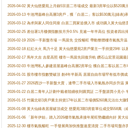
2026-04-02 黃大仙慈愛苑上月錄5宗居二市場成交 最新3房單位以$520萬
2026-03-13 牛池灣嘉峰台高層3房戶，獲「白居二」客以$530萬元(綠表)
2026-03-12 為求與家人同住同座 白居二買家追價入市 成功購入黃大仙
2026-02-25 差估署1月樓價指數按月升0.5% 見逾一年半高位 投資
2026-02-19 2026一手新盤市場 一馬當先 交投暢旺 帶動整體樓市氣氛
2026-02-18 紅紅火火 馬力十足 黃大仙慈愛苑2房戶業主一手持貨29年 以
2026-02-17 馬年大吉 吉星高照 樓市一馬當先回復升軌 鑽石山宏景花園
2026-02-03 牛池灣私人參建居屋嘉峰台高層2房單位 獲白居二客以居二市
2026-01-31 股市樓市指數雙破頂 創4年半新高 居屋自由市場罕有低市價
2026-01-27 2026西沙一手新盤大賣，連帶二手市場入市氣氛亦同步升
2026-01-22 白居二青年人計劃中籤者陸續收到購買証 二手盤源買小見小
2026-01-15 竹園北邨3房戶業主持貨17年以居二市場價$260萬元沽出大賺$
2026-01-08 黃大仙綠表居屋破頂成交 慈愛苑3期3房套單位成交$558萬（
2026-01-06 「新年伊始」踏入2026樓市氣氛承接年尾旺勢繼續向好 
2025-12-30 樓市氣氛暢旺 一手發展商加快推盤速度清貨 二手市場筍