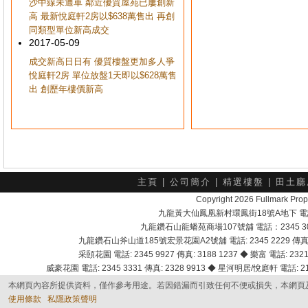
沙中線未通車 鄰近優質屋苑已屢創新
高 最新悅庭軒2房以$638萬售出 再創
同類型單位新高成交
2017-05-09
成交新高日日有 優質樓盤更加多人爭
悅庭軒2房 單位放盤1天即以$628萬售
出 創歷年樓價新高
主頁
|
公司簡介
|
精選樓盤
|
田土廳
Copyright 2026 Fullmark 
九龍黃大仙鳳凰新村環鳳街18號A地下 電話：232
九龍鑽石山龍蟠苑商場107號舖 電話：2345 303
九龍鑽石山斧山道185號宏景花園A2號舖 電話: 2345 2229 傳真: 
采頣花園 電話: 2345 9927 傳真: 3188 1237 ◆ 樂富 電話: 2321 
威豪花園 電話: 2345 3331 傳真: 2328 9913 ◆ 星河明居/悅庭軒 電話: 2116
本網頁內容所提供資料，僅作參考用途。若因錯漏而引致任何不便或損失，本網頁
使用條款
私隱政策聲明