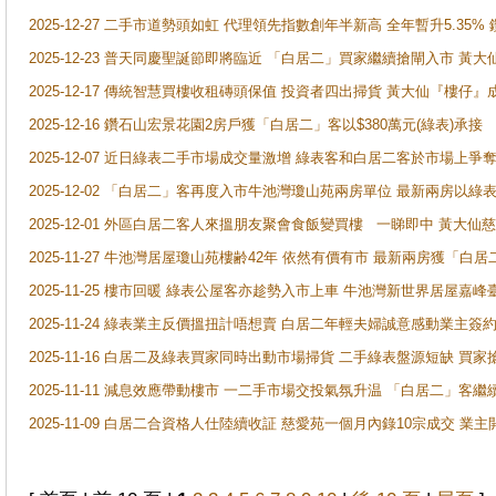
2025-12-27 二手市道勢頭如虹 代理領先指數創年半新高 全年暫升5.35
2025-12-23 普天同慶聖誕節即將臨近 「白居二」買家繼續搶閘入市 黃
2025-12-17 傳統智慧買樓收租磚頭保值 投資者四出掃貨 黃大仙『樓仔』
2025-12-16 鑽石山宏景花園2房戶獲「白居二」客以$380萬元(綠表)承接
2025-12-07 近日綠表二手市場成交量激增 綠表客和白居二客於市場上
2025-12-02 「白居二」客再度入市牛池灣瓊山苑兩房單位 最新兩房以綠表
2025-12-01 外區白居二客人來搵朋友聚會食飯變買樓 一睇即中 黃大仙
2025-11-27 牛池灣居屋瓊山苑樓齢42年 依然有價有市 最新兩房獲「白居
2025-11-25 樓市回暖 綠表公屋客亦趁勢入市上車 牛池灣新世界居屋嘉
2025-11-24 綠表業主反價搵扭計唔想賣 白居二年輕夫婦誠意感動業主簽約 
2025-11-16 白居二及綠表買家同時出動市場掃貨 二手綠表盤源短缺 
2025-11-11 減息效應帶動樓市 一二手市場交投氣氛升温 「白居二」
2025-11-09 白居二合資格人仕陸續收証 慈愛苑一個月內錄10宗成交 業