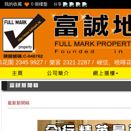
我的收藏
0
個樓盤
分享
45 9927 /
樂富 2321 2287 /
峻弦、曉暉花園 2345
最新新聞稿