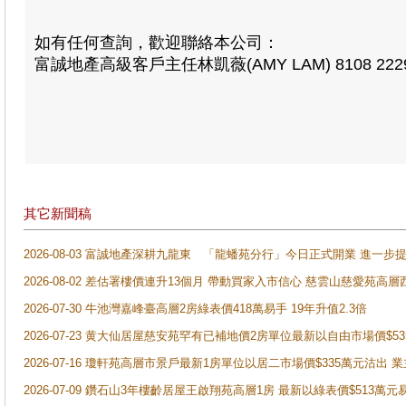
如有任何查詢，歡迎聯絡本公司：
富誠地產高級客戶主任林凱薇(AMY LAM) 8108 222
其它新聞稿
2026-08-03 富誠地產深耕九龍東 「龍蟠苑分行」今日正式開業 進
2026-08-02 差估署樓價連升13個月 帶動買家入市信心 慈雲山慈愛苑高層
2026-07-30 牛池灣嘉峰臺高層2房綠表價418萬易手 19年升值2.3倍
2026-07-23 黄大仙居屋慈安苑罕有已補地價2房單位最新以自由市場價$5
2026-07-16 瓊軒苑高層市景戶最新1房單位以居二市場價$335萬元沽出 業
2026-07-09 鑽石山3年樓齡居屋王啟翔苑高層1房 最新以綠表價$513萬元