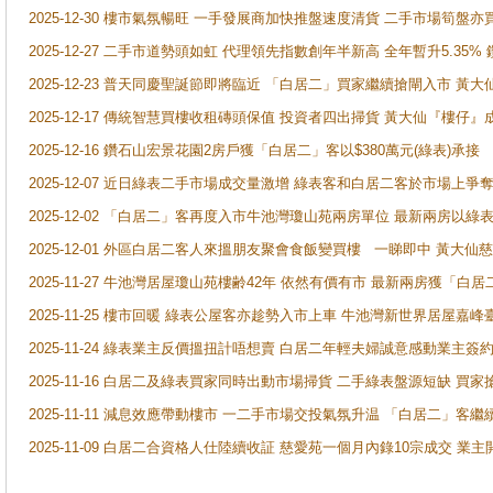
2025-12-30 樓市氣氛暢旺 一手發展商加快推盤速度清貨 二手市場筍
2025-12-27 二手市道勢頭如虹 代理領先指數創年半新高 全年暫升5.35
2025-12-23 普天同慶聖誕節即將臨近 「白居二」買家繼續搶閘入市 黃
2025-12-17 傳統智慧買樓收租磚頭保值 投資者四出掃貨 黃大仙『樓仔』
2025-12-16 鑽石山宏景花園2房戶獲「白居二」客以$380萬元(綠表)承接
2025-12-07 近日綠表二手市場成交量激增 綠表客和白居二客於市場上
2025-12-02 「白居二」客再度入市牛池灣瓊山苑兩房單位 最新兩房以綠表
2025-12-01 外區白居二客人來搵朋友聚會食飯變買樓 一睇即中 黃大仙
2025-11-27 牛池灣居屋瓊山苑樓齢42年 依然有價有市 最新兩房獲「白居
2025-11-25 樓市回暖 綠表公屋客亦趁勢入市上車 牛池灣新世界居屋嘉
2025-11-24 綠表業主反價搵扭計唔想賣 白居二年輕夫婦誠意感動業主簽約 
2025-11-16 白居二及綠表買家同時出動市場掃貨 二手綠表盤源短缺 
2025-11-11 減息效應帶動樓市 一二手市場交投氣氛升温 「白居二」
2025-11-09 白居二合資格人仕陸續收証 慈愛苑一個月內錄10宗成交 業