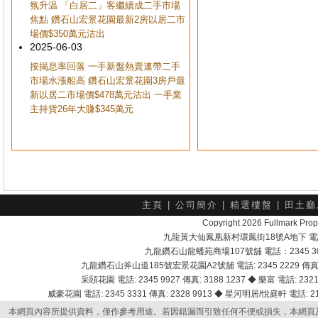
氛升温 「白居二」客繼續成二手市場
焦點 鑽石山宏景花園最新2房以居二市
場價$350萬元沽出
2025-06-03
按揭息率回落 一手新盤熱賣連帶二手
市場水漲船高 鑽石山宏景花園3房戶最
新以居二市場價$478萬元沽出 一手業
主持貨26年大賺$345萬元
主頁
|
公司簡介
|
精選樓盤
|
田土廳
Copyright 2026 Fullmark 
九龍黃大仙鳳凰新村環鳳街18號A地下 電話：232
九龍鑽石山龍蟠苑商場107號舖 電話：2345 303
九龍鑽石山斧山道185號宏景花園A2號舖 電話: 2345 2229 傳真: 
采頣花園 電話: 2345 9927 傳真: 3188 1237 ◆ 樂富 電話: 2321 
威豪花園 電話: 2345 3331 傳真: 2328 9913 ◆ 星河明居/悅庭軒 電話: 2116
本網頁內容所提供資料，僅作參考用途。若因錯漏而引致任何不便或損失，本網頁