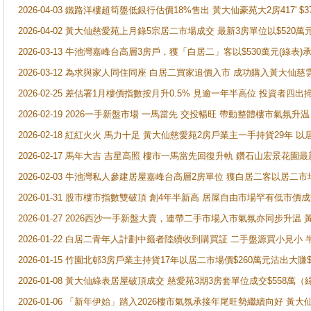
2026-04-03 鐵路洋樓超筍盤低銀行估價18%售出 黃大仙豪苑大2房417' $
2026-04-02 黃大仙慈愛苑上月錄5宗居二市場成交 最新3房單位以$520萬
2026-03-13 牛池灣嘉峰台高層3房戶，獲「白居二」客以$530萬元(綠表)
2026-03-12 為求與家人同住同座 白居二買家追價入市 成功購入黃大仙
2026-02-25 差估署1月樓價指數按月升0.5% 見逾一年半高位 投資
2026-02-19 2026一手新盤市場 一馬當先 交投暢旺 帶動整體樓市氣氛
2026-02-18 紅紅火火 馬力十足 黃大仙慈愛苑2房戶業主一手持貨29年 以
2026-02-17 馬年大吉 吉星高照 樓市一馬當先回復升軌 鑽石山宏景花園
2026-02-03 牛池灣私人參建居屋嘉峰台高層2房單位 獲白居二客以居二市
2026-01-31 股市樓市指數雙破頂 創4年半新高 居屋自由市場罕有低市價
2026-01-27 2026西沙一手新盤大賣，連帶二手市場入市氣氛亦同步升
2026-01-22 白居二青年人計劃中籤者陸續收到購買証 二手盤源買小見小
2026-01-15 竹園北邨3房戶業主持貨17年以居二市場價$260萬元沽出大賺$
2026-01-08 黃大仙綠表居屋破頂成交 慈愛苑3期3房套單位成交$558萬（
2026-01-06 「新年伊始」踏入2026樓市氣氛承接年尾旺勢繼續向好 