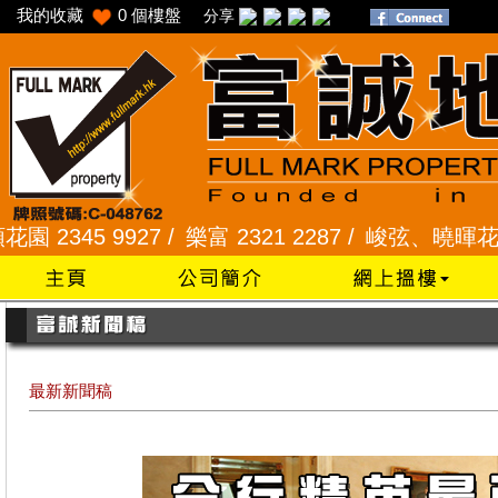
我的收藏
0
個樓盤
分享
45 9927 /
樂富 2321 2287 /
峻弦、曉暉花園 2345 
最新新聞稿