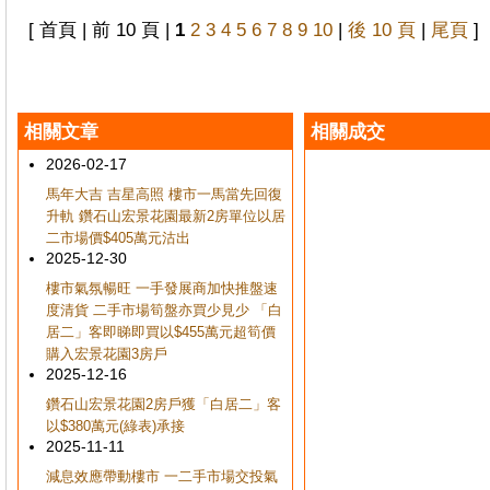
[ 首頁 | 前 10 頁 |
1
2
3
4
5
6
7
8
9
10
|
後 10 頁
|
尾頁
]
相關文章
相關成交
2026-02-17
馬年大吉 吉星高照 樓市一馬當先回復
升軌 鑽石山宏景花園最新2房單位以居
二市場價$405萬元沽出
2025-12-30
樓市氣氛暢旺 一手發展商加快推盤速
度清貨 二手市場筍盤亦買少見少 「白
居二」客即睇即買以$455萬元超筍價
購入宏景花園3房戶
2025-12-16
鑽石山宏景花園2房戶獲「白居二」客
以$380萬元(綠表)承接
2025-11-11
減息效應帶動樓市 一二手市場交投氣