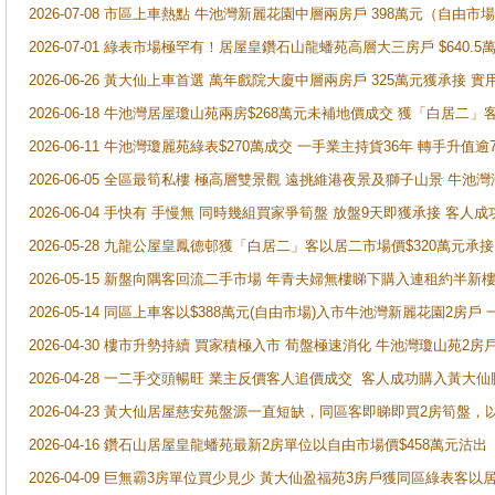
2026-07-08 市區上車熱點 牛池灣新麗花園中層兩房戶 398萬元（自
2026-07-01 綠表市場極罕有！居屋皇鑽石山龍蟠苑高層大三房戶 $640
2026-06-26 黃大仙上車首選 萬年戲院大廈中層兩房戶 325萬元獲承接 實
2026-06-18 牛池灣居屋瓊山苑兩房$268萬元未補地價成交 獲「白居二」
2026-06-11 牛池灣瓊麗苑綠表$270萬成交 一手業主持貨36年 轉手升值逾
2026-06-05 全區最筍私樓 極高層雙景觀 遠挑維港夜景及獅子山景 牛池
2026-06-04 手快有 手慢無 同時幾組買家爭筍盤 放盤9天即獲承接 
2026-05-28 九龍公屋皇鳳德邨獲「白居二」客以居二市場價$320萬元承接
2026-05-15 新盤向隅客回流二手市場 年青夫婦無樓睇下購入連租約半新
2026-05-14 同區上車客以$388萬元(自由市場)入市牛池灣新麗花園2房戶
2026-04-30 樓市升勢持續 買家積極入市 荀盤極速消化 牛池灣瓊山苑2
2026-04-28 一二手交頭暢旺 業主反價客人追價成交 客人成功購入黃大仙
2026-04-23 黃大仙居屋慈安苑盤源一直短缺，同區客即睇即買2房筍盤，
2026-04-16 鑽石山居屋皇龍蟠苑最新2房單位以自由市場價$458萬元沽出
2026-04-09 巨無霸3房單位買少見少 黃大仙盈福苑3房戶獲同區綠表客以