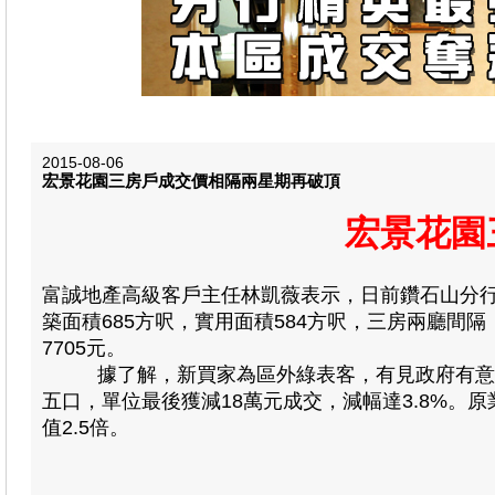
2015-08-06
宏景花園三房戶成交價相隔兩星期再破頂
宏景花園
富誠地產高級客戶主任林凱薇表示，日前鑽石山分
築面積685方呎，實用面積584方呎，三房兩廳間隔
7705元。
據了解，新買家為區外綠表客，有見政府有意推出
五口，單位最後獲減18萬元成交，減幅達3.8%。原
值2.5倍。