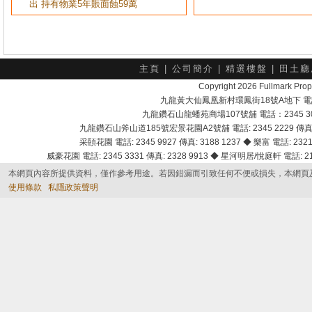
出 持有物業5年賬面蝕59萬
主頁
|
公司簡介
|
精選樓盤
|
田土廳
Copyright 2026 Fullmark 
九龍黃大仙鳳凰新村環鳳街18號A地下 電話：232
九龍鑽石山龍蟠苑商場107號舖 電話：2345 303
九龍鑽石山斧山道185號宏景花園A2號舖 電話: 2345 2229 傳真: 
采頣花園 電話: 2345 9927 傳真: 3188 1237 ◆ 樂富 電話: 2321 
威豪花園 電話: 2345 3331 傳真: 2328 9913 ◆ 星河明居/悅庭軒 電話: 2116
本網頁內容所提供資料，僅作參考用途。若因錯漏而引致任何不便或損失，本網頁
使用條款
私隱政策聲明