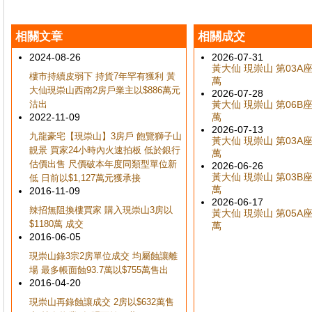
相關文章
相關成交
2024-08-26
2026-07-31
黃大仙 現崇山 第03A座 
樓市持續皮弱下 持貨7年罕有獲利 黃
萬
大仙現崇山西南2房戶業主以$886萬元
2026-07-28
沽出
黃大仙 現崇山 第06B座 
2022-11-09
萬
2026-07-13
九龍豪宅【現崇山】3房戶 飽覽獅子山
黃大仙 現崇山 第03A座 
靚景 買家24小時內火速拍板 低於銀行
萬
估價出售 尺價破本年度同類型單位新
2026-06-26
黃大仙 現崇山 第03B座 
低 日前以$1,127萬元獲承接
萬
2016-11-09
2026-06-17
辣招無阻換樓買家 購入現崇山3房以
黃大仙 現崇山 第05A座 
$1180萬 成交
萬
2016-06-05
現崇山錄3宗2房單位成交 均屬蝕讓離
場 最多帳面蝕93.7萬以$755萬售出
2016-04-20
現崇山再錄蝕讓成交 2房以$632萬售