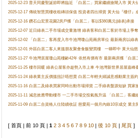
2025-12-23 普天同慶聖誕節即將臨近 「白居二」買家繼續搶閘入市 黃
2025-12-17 傳統智慧買樓收租磚頭保值 投資者四出掃貨 黃大仙『樓仔』
2025-12-16 鑽石山宏景花園2房戶獲「白居二」客以$380萬元(綠表)承接
2025-12-07 近日綠表二手市場成交量激增 綠表客和白居二客於市場上
2025-12-02 「白居二」客再度入市牛池灣瓊山苑兩房單位 最新兩房以綠表
2025-12-01 外區白居二客人來搵朋友聚會食飯變買樓 一睇即中 黃大仙
2025-11-27 牛池灣居屋瓊山苑樓齢42年 依然有價有市 最新兩房獲「白居
2025-11-25 樓市回暖 綠表公屋客亦趁勢入市上車 牛池灣新世界居屋嘉
2025-11-24 綠表業主反價搵扭計唔想賣 白居二年輕夫婦誠意感動業主簽約 
2025-11-16 白居二及綠表買家同時出動市場掃貨 二手綠表盤源短缺 
2025-11-11 減息效應帶動樓市 一二手市場交投氣氛升温 「白居二」
2025-11-09 白居二合資格人仕陸續收証 慈愛苑一個月內錄10宗成交 業
[ 首頁 | 前 10 頁 |
1
2
3
4
5
6
7
8
9
10
|
後 10 頁
|
尾頁
]