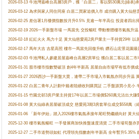
2026-03-13 牛池灣嘉峰台高層3房戶，獲「白居二」客以$530萬元(綠表)
2026-03-12 為求與家人同住同座 白居二買家追價入市 成功購入黃大仙
2026-02-25 差估署1月樓價指數按月升0.5% 見逾一年半高位 投資
2026-02-19 2026一手新盤市場 一馬當先 交投暢旺 帶動整體樓市氣氛
2026-02-18 紅紅火火 馬力十足 黃大仙慈愛苑2房戶業主一手持貨29年 以
2026-02-17 馬年大吉 吉星高照 樓市一馬當先回復升軌 鑽石山宏景花園
2026-02-03 牛池灣私人參建居屋嘉峰台高層2房單位 獲白居二客以居二市
2026-01-31 股市樓市指數雙破頂 創4年半新高 居屋自由市場罕有低市價
2026-01-27 2026西沙一手新盤大賣，連帶二手市場入市氣氛亦同步升
2026-01-22 白居二青年人計劃中籤者陸續收到購買証 二手盤源買小見小
2026-01-15 竹園北邨3房戶業主持貨17年以居二市場價$260萬元沽出大賺$
2026-01-08 黃大仙綠表居屋破頂成交 慈愛苑3期3房套單位成交$558萬（
2026-01-06 「新年伊始」踏入2026樓市氣氛承接年尾旺勢繼續向好 
2025-12-30 樓市氣氛暢旺 一手發展商加快推盤速度清貨 二手市場筍
2025-12-27 二手市道勢頭如虹 代理領先指數創年半新高 全年暫升5.35