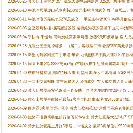
2026-06-26 黃大仙上車首選 萬年戲院大廈中層兩房戶 325萬元獲承接 實
2026-06-18 牛池灣居屋瓊山苑兩房$268萬元未補地價成交 獲「白居二」
2026-06-11 牛池灣瓊麗苑綠表$270萬成交 一手業主持貨36年 轉手升值逾
2026-06-05 全區最筍私樓 極高層雙景觀 遠挑維港夜景及獅子山景 牛池
2026-06-04 手快有 手慢無 同時幾組買家爭筍盤 放盤9天即獲承接 
2026-05-28 九龍公屋皇鳳德邨獲「白居二」客以居二市場價$320萬元承接
2026-05-15 新盤向隅客回流二手市場 年青夫婦無樓睇下購入連租約半新
2026-05-14 同區上車客以$388萬元(自由市場)入市牛池灣新麗花園2房戶
2026-04-30 樓市升勢持續 買家積極入市 荀盤極速消化 牛池灣瓊山苑2
2026-04-28 一二手交頭暢旺 業主反價客人追價成交 客人成功購入黃大仙
2026-04-23 黃大仙居屋慈安苑盤源一直短缺，同區客即睇即買2房筍盤，
2026-04-16 鑽石山居屋皇龍蟠苑最新2房單位以自由市場價$458萬元沽出
2026-04-09 巨無霸3房單位買少見少 黃大仙盈福苑3房戶獲同區綠表客以
2026-04-03 鐵路洋樓超筍盤低銀行估價18%售出 黃大仙豪苑大2房417' $
2026-04-02 黃大仙慈愛苑上月錄5宗居二市場成交 最新3房單位以$520萬