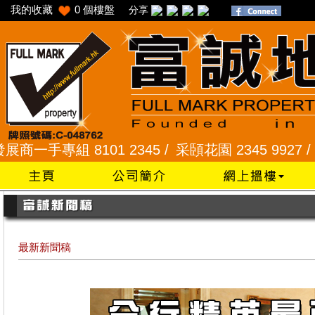
我的收藏
0
個樓盤
分享
專組 8101 2345 /
采頣花園 2345 9927 /
樂富 2
最新新聞稿