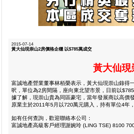
2015-07-14
黃大仙現崇山2房價格企穩 以$785萬成交
黃大仙現
富誠地產營業董事林栢榮表示
，黃大仙現崇山錄得一
呎，單位為2房間隔，座向東北望市景，日前以$785成
據了解，現崇山貴為同區豪宅，當年發展商以高價發
原業主於2011年5月以720萬元購入，持有單位4年
如有任何查詢，歡迎聯絡本公司：
富誠地產高級客戶經理謝婉玲 (LING TSE) 8100 70