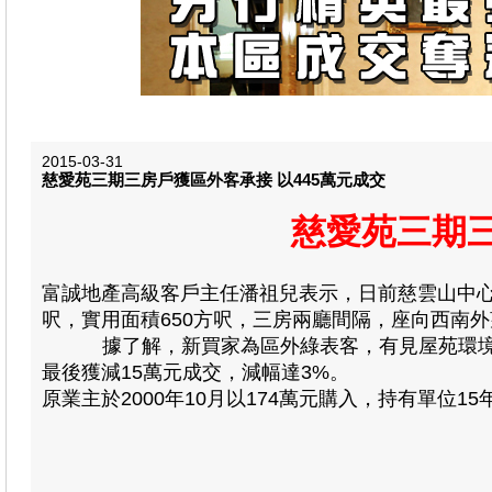
2015-03-31
慈愛苑三期三房戶獲區外客承接 以445萬元成交
慈愛苑三期三
富誠地產高級客戶主任潘祖兒表示，日前慈雲山中
呎，實用面積650方呎，三房兩廳間隔，座向西南外望
據了解，新買家為區外綠表客，有見屋苑環境清靜
最後獲減15萬元成交，減幅達3%。
原業主於2000年10月以174萬元購入，持有單位1