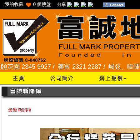
我的收藏
0
個樓盤
分享
345 9927 /
樂富 2321 2287 /
峻弦、曉暉花園 234
最新新聞稿