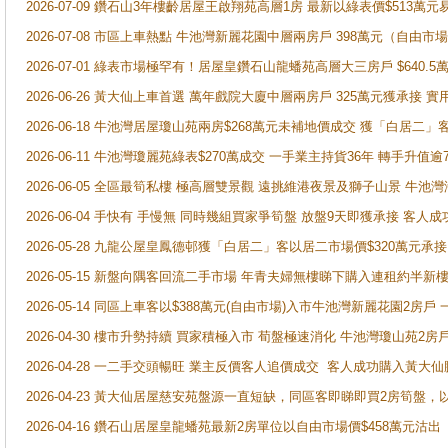
2026-07-09 鑽石山3年樓齡居屋王啟翔苑高層1房 最新以綠表價$513萬元
2026-07-08 市區上車熱點 牛池灣新麗花園中層兩房戶 398萬元（自
2026-07-01 綠表市場極罕有！居屋皇鑽石山龍蟠苑高層大三房戶 $640
2026-06-26 黃大仙上車首選 萬年戲院大廈中層兩房戶 325萬元獲承接 實
2026-06-18 牛池灣居屋瓊山苑兩房$268萬元未補地價成交 獲「白居二」
2026-06-11 牛池灣瓊麗苑綠表$270萬成交 一手業主持貨36年 轉手升值逾
2026-06-05 全區最筍私樓 極高層雙景觀 遠挑維港夜景及獅子山景 牛池
2026-06-04 手快有 手慢無 同時幾組買家爭筍盤 放盤9天即獲承接 
2026-05-28 九龍公屋皇鳳德邨獲「白居二」客以居二市場價$320萬元承接
2026-05-15 新盤向隅客回流二手市場 年青夫婦無樓睇下購入連租約半新
2026-05-14 同區上車客以$388萬元(自由市場)入市牛池灣新麗花園2房戶
2026-04-30 樓市升勢持續 買家積極入市 荀盤極速消化 牛池灣瓊山苑2
2026-04-28 一二手交頭暢旺 業主反價客人追價成交 客人成功購入黃大仙
2026-04-23 黃大仙居屋慈安苑盤源一直短缺，同區客即睇即買2房筍盤，
2026-04-16 鑽石山居屋皇龍蟠苑最新2房單位以自由市場價$458萬元沽出