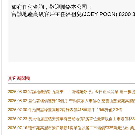
如有任何查詢，歡迎聯絡本公司：
富誠地產高級客戶主任潘祖兒(JOEY POON) 8200 3
其它新聞稿
2026-08-03 富誠地產深耕九龍東 「龍蟠苑分行」今日正式開業 進
2026-08-02 差估署樓價連升13個月 帶動買家入市信心 慈雲山慈愛苑高層
2026-07-30 牛池灣嘉峰臺高層2房綠表價418萬易手 19年升值2.3倍
2026-07-23 黄大仙居屋慈安苑罕有已補地價2房單位最新以自由市場價$5
2026-07-16 瓊軒苑高層市景戶最新1房單位以居二市場價$335萬元沽出 業