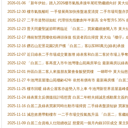
2026-01-06 「新年伊始」踏入2026樓市氣氛承接年尾旺勢繼續向好 
2025-12-30 樓市氣氛暢旺 一手發展商加快推盤速度清貨 二手市場筍
2025-12-27 二手市道勢頭如虹 代理領先指數創年半新高 全年暫升5.35
2025-12-23 普天同慶聖誕節即將臨近 「白居二」買家繼續搶閘入市 黃
2025-12-17 傳統智慧買樓收租磚頭保值 投資者四出掃貨 黃大仙『樓仔』
2025-12-16 鑽石山宏景花園2房戶獲「白居二」客以$380萬元(綠表)承接
2025-12-07 近日綠表二手市場成交量激增 綠表客和白居二客於市場上
2025-12-02 「白居二」客再度入市牛池灣瓊山苑兩房單位 最新兩房以綠表
2025-12-01 外區白居二客人來搵朋友聚會食飯變買樓 一睇即中 黃大仙
2025-11-27 牛池灣居屋瓊山苑樓齢42年 依然有價有市 最新兩房獲「白居
2025-11-25 樓市回暖 綠表公屋客亦趁勢入市上車 牛池灣新世界居屋嘉
2025-11-24 綠表業主反價搵扭計唔想賣 白居二年輕夫婦誠意感動業主簽約 
2025-11-16 白居二及綠表買家同時出動市場掃貨 二手綠表盤源短缺 
2025-11-11 減息效應帶動樓市 一二手市場交投氣氛升温 「白居二」
2025-11-09 白居二合資格人仕陸續收証 慈愛苑一個月內錄10宗成交 業