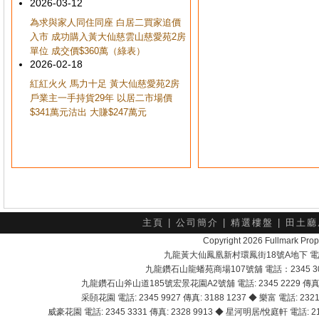
2026-03-12
為求與家人同住同座 白居二買家追價
入市 成功購入黃大仙慈雲山慈愛苑2房
單位 成交價$360萬（綠表）
2026-02-18
紅紅火火 馬力十足 黃大仙慈愛苑2房
戶業主一手持貨29年 以居二市場價
$341萬元沽出 大賺$247萬元
主頁
|
公司簡介
|
精選樓盤
|
田土廳
Copyright 2026 Fullmark 
九龍黃大仙鳳凰新村環鳳街18號A地下 電話：232
九龍鑽石山龍蟠苑商場107號舖 電話：2345 303
九龍鑽石山斧山道185號宏景花園A2號舖 電話: 2345 2229 傳真: 
采頣花園 電話: 2345 9927 傳真: 3188 1237 ◆ 樂富 電話: 2321 
威豪花園 電話: 2345 3331 傳真: 2328 9913 ◆ 星河明居/悅庭軒 電話: 2116