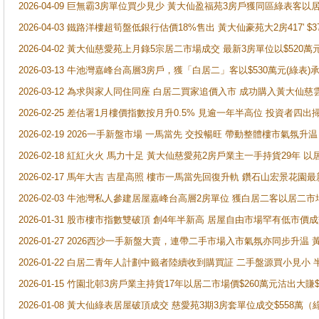
2026-04-09 巨無霸3房單位買少見少 黃大仙盈福苑3房戶獲同區綠表客以
2026-04-03 鐵路洋樓超筍盤低銀行估價18%售出 黃大仙豪苑大2房417' $
2026-04-02 黃大仙慈愛苑上月錄5宗居二市場成交 最新3房單位以$520萬
2026-03-13 牛池灣嘉峰台高層3房戶，獲「白居二」客以$530萬元(綠表)
2026-03-12 為求與家人同住同座 白居二買家追價入市 成功購入黃大仙
2026-02-25 差估署1月樓價指數按月升0.5% 見逾一年半高位 投資
2026-02-19 2026一手新盤市場 一馬當先 交投暢旺 帶動整體樓市氣氛
2026-02-18 紅紅火火 馬力十足 黃大仙慈愛苑2房戶業主一手持貨29年 以
2026-02-17 馬年大吉 吉星高照 樓市一馬當先回復升軌 鑽石山宏景花園
2026-02-03 牛池灣私人參建居屋嘉峰台高層2房單位 獲白居二客以居二市
2026-01-31 股市樓市指數雙破頂 創4年半新高 居屋自由市場罕有低市價
2026-01-27 2026西沙一手新盤大賣，連帶二手市場入市氣氛亦同步升
2026-01-22 白居二青年人計劃中籤者陸續收到購買証 二手盤源買小見小
2026-01-15 竹園北邨3房戶業主持貨17年以居二市場價$260萬元沽出大賺$
2026-01-08 黃大仙綠表居屋破頂成交 慈愛苑3期3房套單位成交$558萬（