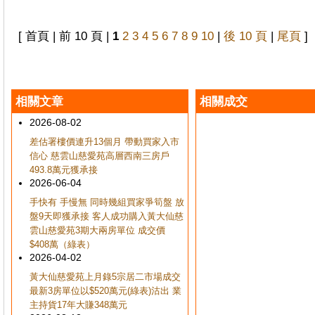
[ 首頁 | 前 10 頁 |
1
2
3
4
5
6
7
8
9
10
|
後 10 頁
|
尾頁
]
相關文章
相關成交
2026-08-02
差估署樓價連升13個月 帶動買家入市
信心 慈雲山慈愛苑高層西南三房戶
493.8萬元獲承接
2026-06-04
手快有 手慢無 同時幾組買家爭筍盤 放
盤9天即獲承接 客人成功購入黃大仙慈
雲山慈愛苑3期大兩房單位 成交價
$408萬（綠表）
2026-04-02
黃大仙慈愛苑上月錄5宗居二市場成交
最新3房單位以$520萬元(綠表)沽出 業
主持貨17年大賺348萬元