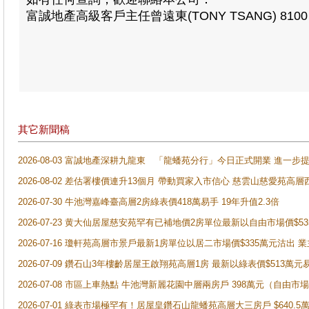
富誠地產
高級客戶主任曾遠東
(TONY TSANG) 8100
其它新聞稿
2026-08-03 富誠地產深耕九龍東 「龍蟠苑分行」今日正式開業 進
2026-08-02 差估署樓價連升13個月 帶動買家入市信心 慈雲山慈愛苑高層
2026-07-30 牛池灣嘉峰臺高層2房綠表價418萬易手 19年升值2.3倍
2026-07-23 黄大仙居屋慈安苑罕有已補地價2房單位最新以自由市場價$5
2026-07-16 瓊軒苑高層市景戶最新1房單位以居二市場價$335萬元沽出 業
2026-07-09 鑽石山3年樓齡居屋王啟翔苑高層1房 最新以綠表價$513萬元
2026-07-08 市區上車熱點 牛池灣新麗花園中層兩房戶 398萬元（自
2026-07-01 綠表市場極罕有！居屋皇鑽石山龍蟠苑高層大三房戶 $640