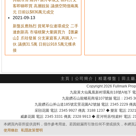
客即睇即買 高層靚裝 議價空間僅兩萬
元 日前以$836萬元成交
2021-09-13
新盤反應熱烈 貨尾單位連環成交 二手
連創新高 市場積聚大量購買力 【匯豪
山】爪哇發展 分支家庭客人再購入一
伙 議價31.5萬 日前以918.5萬元獲承
接
主頁
|
公司簡介
|
精選樓盤
|
田土廳
Copyright 2026 Fullmark 
九龍黃大仙鳳凰新村環鳳街18號A地下 電話：232
九龍鑽石山龍蟠苑商場107號舖 電話：2345 303
九龍鑽石山斧山道185號宏景花園A2號舖 電話: 2345 2229 傳真: 
采頣花園 電話: 2345 9927 傳真: 3188 1237 ◆ 樂富 電話: 2321 
威豪花園 電話: 2345 3331 傳真: 2328 9913 ◆ 星河明居/悅庭軒 電話: 2116
本網頁內容所提供資料，僅作參考用途。若因錯漏而引致任何不便或損失，本網頁
使用條款
私隱政策聲明