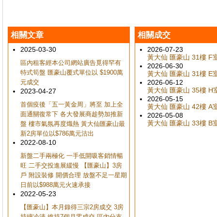
相關文章
相關成交
2025-03-30
2026-07-23
黃大仙 匯豪山 31樓 F室
區內租客經本公司網站廣告覓得罕有
2026-06-30
特式筍盤 匯豪山覆式單位以 $1900萬
黃大仙 匯豪山 31樓 E室
元成交
2026-06-12
黃大仙 匯豪山 35樓 H室
2023-04-27
2026-05-15
首個疫後「五一黃金周」將至 加上全
黃大仙 匯豪山 42樓 A室
面通關復常下 各大發展商趁勢加推新
2026-05-08
黃大仙 匯豪山 33樓 B室
盤 樓市氣氛再度熾熱 黃大仙匯豪山最
新2房單位以$786萬元沽出
2022-08-10
新盤二手兩極化 一手低開吸客銷情暢
旺 二手交投進展緩慢 【匯豪山】3房
戶 附設裝修 開價合理 放盤不足一星期
日前以$988萬元火速承接
2022-05-23
【匯豪山】本月錄得三宗2房成交 3房
持續冷清 維持7個月零成交 區內分支