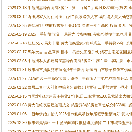
2026-03-13 牛池灣嘉峰台高層3房戶，獲「白居二」客以$530萬元(綠表)
2026-03-12 為求與家人同住同座 白居二買家追價入市 成功購入黃大仙
2026-02-25 差估署1月樓價指數按月升0.5% 見逾一年半高位 投資
2026-02-19 2026一手新盤市場 一馬當先 交投暢旺 帶動整體樓市氣氛
2026-02-18 紅紅火火 馬力十足 黃大仙慈愛苑2房戶業主一手持貨29年 以
2026-02-17 馬年大吉 吉星高照 樓市一馬當先回復升軌 鑽石山宏景花園
2026-02-03 牛池灣私人參建居屋嘉峰台高層2房單位 獲白居二客以居二市
2026-01-31 股市樓市指數雙破頂 創4年半新高 居屋自由市場罕有低市價
2026-01-27 2026西沙一手新盤大賣，連帶二手市場入市氣氛亦同步升
2026-01-22 白居二青年人計劃中籤者陸續收到購買証 二手盤源買小見小
2026-01-15 竹園北邨3房戶業主持貨17年以居二市場價$260萬元沽出大賺$
2026-01-08 黃大仙綠表居屋破頂成交 慈愛苑3期3房套單位成交$558萬（
2026-01-06 「新年伊始」踏入2026樓市氣氛承接年尾旺勢繼續向好 
2025-12-30 樓市氣氛暢旺 一手發展商加快推盤速度清貨 二手市場筍
2025-12-27 二手市道勢頭如虹 代理領先指數創年半新高 全年暫升5.35