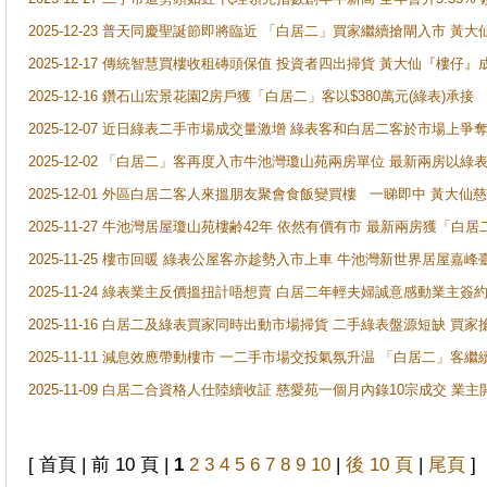
2025-12-23 普天同慶聖誕節即將臨近 「白居二」買家繼續搶閘入市 黃
2025-12-17 傳統智慧買樓收租磚頭保值 投資者四出掃貨 黃大仙『樓仔』
2025-12-16 鑽石山宏景花園2房戶獲「白居二」客以$380萬元(綠表)承接
2025-12-07 近日綠表二手市場成交量激增 綠表客和白居二客於市場上
2025-12-02 「白居二」客再度入市牛池灣瓊山苑兩房單位 最新兩房以綠表
2025-12-01 外區白居二客人來搵朋友聚會食飯變買樓 一睇即中 黃大仙
2025-11-27 牛池灣居屋瓊山苑樓齢42年 依然有價有市 最新兩房獲「白居
2025-11-25 樓市回暖 綠表公屋客亦趁勢入市上車 牛池灣新世界居屋嘉
2025-11-24 綠表業主反價搵扭計唔想賣 白居二年輕夫婦誠意感動業主簽約 
2025-11-16 白居二及綠表買家同時出動市場掃貨 二手綠表盤源短缺 
2025-11-11 減息效應帶動樓市 一二手市場交投氣氛升温 「白居二」
2025-11-09 白居二合資格人仕陸續收証 慈愛苑一個月內錄10宗成交 業
[ 首頁 | 前 10 頁 |
1
2
3
4
5
6
7
8
9
10
|
後 10 頁
|
尾頁
]