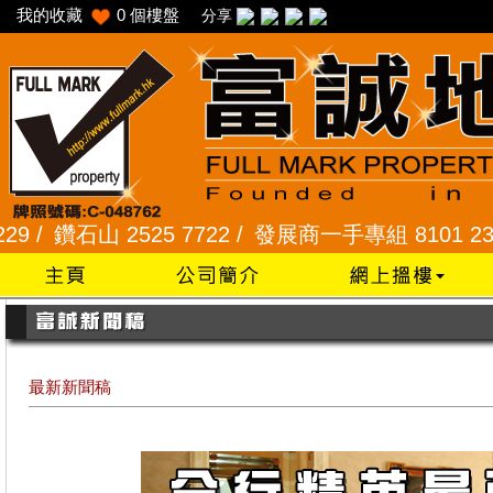
我的收藏
0
個樓盤
分享
鑽石山 2525 7722 /
發展商一手專組 8101 2345 /
采
最新新聞稿