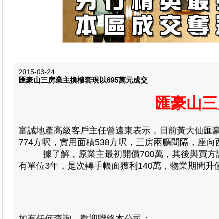
2015-03-24
匯豪山三房業主換樓套現以695萬元成交
匯豪山三
富誠地產高級客戶主任曾遠東表示，日前黃大仙匯豪
774方呎，實用面積538方呎，三房兩廳間隔，座向
據了解，原業主最初開價700萬，其後與買方議價，
有單位3年，是次轉手帳面獲利140萬，物業期間升
如有任何查詢，歡迎聯絡本公司：