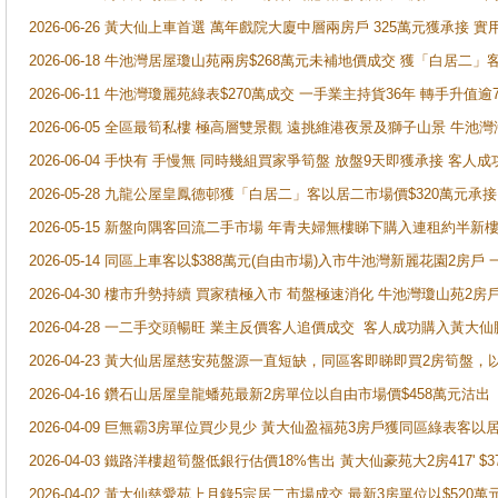
2026-06-26 黃大仙上車首選 萬年戲院大廈中層兩房戶 325萬元獲承接 實
2026-06-18 牛池灣居屋瓊山苑兩房$268萬元未補地價成交 獲「白居二」
2026-06-11 牛池灣瓊麗苑綠表$270萬成交 一手業主持貨36年 轉手升值逾
2026-06-05 全區最筍私樓 極高層雙景觀 遠挑維港夜景及獅子山景 牛池
2026-06-04 手快有 手慢無 同時幾組買家爭筍盤 放盤9天即獲承接 
2026-05-28 九龍公屋皇鳳德邨獲「白居二」客以居二市場價$320萬元承接
2026-05-15 新盤向隅客回流二手市場 年青夫婦無樓睇下購入連租約半新
2026-05-14 同區上車客以$388萬元(自由市場)入市牛池灣新麗花園2房戶
2026-04-30 樓市升勢持續 買家積極入市 荀盤極速消化 牛池灣瓊山苑2
2026-04-28 一二手交頭暢旺 業主反價客人追價成交 客人成功購入黃大仙
2026-04-23 黃大仙居屋慈安苑盤源一直短缺，同區客即睇即買2房筍盤，
2026-04-16 鑽石山居屋皇龍蟠苑最新2房單位以自由市場價$458萬元沽出
2026-04-09 巨無霸3房單位買少見少 黃大仙盈福苑3房戶獲同區綠表客以
2026-04-03 鐵路洋樓超筍盤低銀行估價18%售出 黃大仙豪苑大2房417' $
2026-04-02 黃大仙慈愛苑上月錄5宗居二市場成交 最新3房單位以$520萬