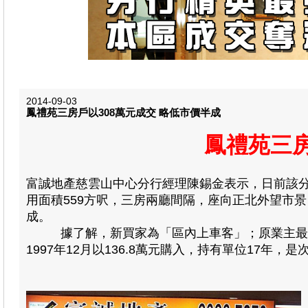
2014-09-03
鳳禮苑三房戶以308萬元成交 略低市價半成
鳳禮苑三房
富誠地產慈雲山中心分行經理陳錫金表示，日前該分
用面積559方呎，三房兩廳間隔，座向正北外望市景，
成。
據了解，新買家為「區內上車客」；原業主最初開
1997年12月以136.8萬元購入，持有單位17年，是