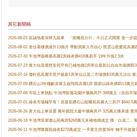
其它新聞稿
2026-08-03 富誠地產深耕九龍東 「龍蟠苑分行」今日正式開業 進
2026-08-02 差估署樓價連升13個月 帶動買家入市信心 慈雲山慈愛苑高層
2026-07-30 牛池灣嘉峰臺高層2房綠表價418萬易手 19年升值2.3倍
2026-07-23 黄大仙居屋慈安苑罕有已補地價2房單位最新以自由市場價$5
2026-07-16 瓊軒苑高層市景戶最新1房單位以居二市場價$335萬元沽出 業
2026-07-09 鑽石山3年樓齡居屋王啟翔苑高層1房 最新以綠表價$513萬元
2026-07-08 市區上車熱點 牛池灣新麗花園中層兩房戶 398萬元（自
2026-07-01 綠表市場極罕有！居屋皇鑽石山龍蟠苑高層大三房戶 $640
2026-06-26 黃大仙上車首選 萬年戲院大廈中層兩房戶 325萬元獲承接 實
2026-06-18 牛池灣居屋瓊山苑兩房$268萬元未補地價成交 獲「白居二」
2026-06-11 牛池灣瓊麗苑綠表$270萬成交 一手業主持貨36年 轉手升值逾