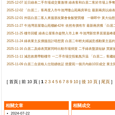
2025-12-07 近日綠表二手市場成交量激增 綠表客和白居二客於市場上
2025-12-02 「白居二」客再度入市牛池灣瓊山苑兩房單位 最新兩房以綠表
2025-12-01 外區白居二客人來搵朋友聚會食飯變買樓 一睇即中 黃大仙
2025-11-27 牛池灣居屋瓊山苑樓齢42年 依然有價有市 最新兩房獲「白居
2025-11-25 樓市回暖 綠表公屋客亦趁勢入市上車 牛池灣新世界居屋嘉
2025-11-24 綠表業主反價搵扭計唔想賣 白居二年輕夫婦誠意感動業主簽約 
2025-11-16 白居二及綠表買家同時出動市場掃貨 二手綠表盤源短缺 
2025-11-11 減息效應帶動樓市 一二手市場交投氣氛升温 「白居二」
2025-11-09 白居二合資格人仕陸續收証 慈愛苑一個月內錄10宗成交 業
[ 首頁 | 前 10 頁 |
1
2
3
4
5
6
7
8
9
10
|
後 10 頁
|
尾頁
]
相關文章
相關成交
2024-07-22