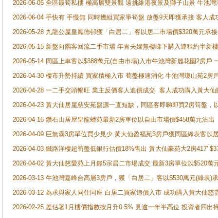
2026-06-05 全區最筍私樓 極高層雙景觀 遠挑維港夜景及獅子山景 牛池
2026-06-04 手快有 手慢無 同時幾組買家爭筍盤 放盤9天即獲承接 
2026-05-28 九龍公屋皇鳳德邨獲「白居二」客以居二市場價$320萬元承接
2026-05-15 新盤向隅客回流二手市場 年青夫婦無樓睇下購入連租約半新
2026-05-14 同區上車客以$388萬元(自由市場)入市牛池灣新麗花園2房戶
2026-04-30 樓市升勢持續 買家積極入市 荀盤極速消化 牛池灣瓊山苑2
2026-04-28 一二手交頭暢旺 業主反價客人追價成交 客人成功購入黃大仙
2026-04-23 黃大仙居屋慈安苑盤源一直短缺，同區客即睇即買2房筍盤，
2026-04-16 鑽石山居屋皇龍蟠苑最新2房單位以自由市場價$458萬元沽出
2026-04-09 巨無霸3房單位買少見少 黃大仙盈福苑3房戶獲同區綠表客以
2026-04-03 鐵路洋樓超筍盤低銀行估價18%售出 黃大仙豪苑大2房417' $
2026-04-02 黃大仙慈愛苑上月錄5宗居二市場成交 最新3房單位以$520萬
2026-03-13 牛池灣嘉峰台高層3房戶，獲「白居二」客以$530萬元(綠表)
2026-03-12 為求與家人同住同座 白居二買家追價入市 成功購入黃大仙
2026-02-25 差估署1月樓價指數按月升0.5% 見逾一年半高位 投資