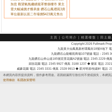
加息 觀望氣氛繼續籠罩整個樓市 業主
需大幅減價才獲承接 鑽石山鳳禮苑3房
單位最新以居二市場價$423萬元售出
主頁
|
公司簡介
|
精選樓盤
|
田土廳
Copyright 2026 Fullmark 
九龍黃大仙鳳凰新村環鳳街18號A地下 電話：232
九龍鑽石山龍蟠苑商場107號舖 電話：2345 303
九龍鑽石山斧山道185號宏景花園A2號舖 電話: 2345 2229 傳真: 
采頣花園 電話: 2345 9927 傳真: 3188 1237 ◆ 樂富 電話: 2321 
威豪花園 電話: 2345 3331 傳真: 2328 9913 ◆ 星河明居/悅庭軒 電話: 2116
本網頁內容所提供資料，僅作參考用途。若因錯漏而引致任何不便或損失，本網頁
使用條款
私隱政策聲明