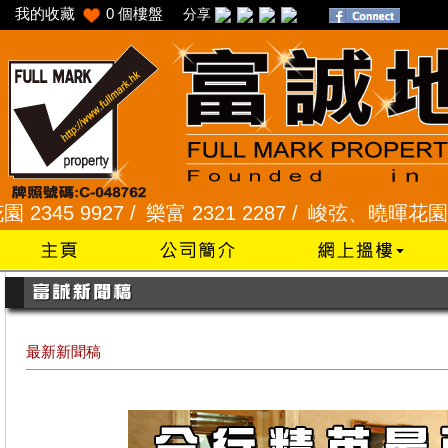
我的收藏
0
個樓盤
分享
9927 /
樂富 2321 2287 /
峻弦、曉暉花園 2345 12
最新新聞稿