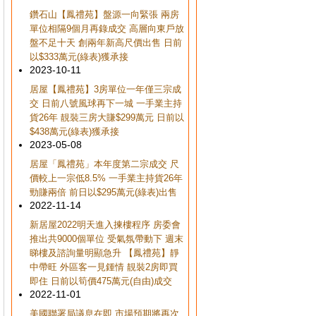
鑽石山【鳳禮苑】盤源一向緊張 兩房
單位相隔9個月再錄成交 高層向東戶放
盤不足十天 創兩年新高尺價出售 日前
以$333萬元(綠表)獲承接
2023-10-11
居屋【鳳禮苑】3房單位一年僅三宗成
交 日前八號風球再下一城 一手業主持
貨26年 靚裝三房大賺$299萬元 日前以
$438萬元(綠表)獲承接
2023-05-08
居屋「鳳禮苑」本年度第二宗成交 尺
價較上一宗低8.5% 一手業主持貨26年
勁賺兩倍 前日以$295萬元(綠表)出售
2022-11-14
新居屋2022明天進入揀樓程序 房委會
推出共9000個單位 受氣氛帶動下 週末
睇樓及諮詢量明顯急升 【鳳禮苑】靜
中帶旺 外區客一見鍾情 靚裝2房即買
即住 日前以筍價475萬元(自由)成交
2022-11-01
美國聯署局議息在即 市場預期將再次