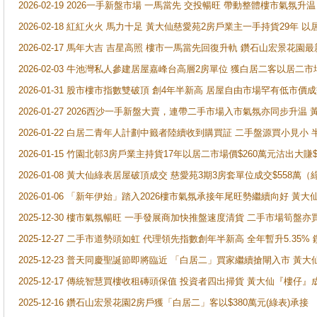
2026-02-19 2026一手新盤市場 一馬當先 交投暢旺 帶動整體樓市氣氛
2026-02-18 紅紅火火 馬力十足 黃大仙慈愛苑2房戶業主一手持貨29年 以
2026-02-17 馬年大吉 吉星高照 樓市一馬當先回復升軌 鑽石山宏景花園
2026-02-03 牛池灣私人參建居屋嘉峰台高層2房單位 獲白居二客以居二市
2026-01-31 股市樓市指數雙破頂 創4年半新高 居屋自由市場罕有低市價
2026-01-27 2026西沙一手新盤大賣，連帶二手市場入市氣氛亦同步升
2026-01-22 白居二青年人計劃中籤者陸續收到購買証 二手盤源買小見小
2026-01-15 竹園北邨3房戶業主持貨17年以居二市場價$260萬元沽出大賺$
2026-01-08 黃大仙綠表居屋破頂成交 慈愛苑3期3房套單位成交$558萬（
2026-01-06 「新年伊始」踏入2026樓市氣氛承接年尾旺勢繼續向好 
2025-12-30 樓市氣氛暢旺 一手發展商加快推盤速度清貨 二手市場筍
2025-12-27 二手市道勢頭如虹 代理領先指數創年半新高 全年暫升5.35
2025-12-23 普天同慶聖誕節即將臨近 「白居二」買家繼續搶閘入市 黃
2025-12-17 傳統智慧買樓收租磚頭保值 投資者四出掃貨 黃大仙『樓仔』
2025-12-16 鑽石山宏景花園2房戶獲「白居二」客以$380萬元(綠表)承接