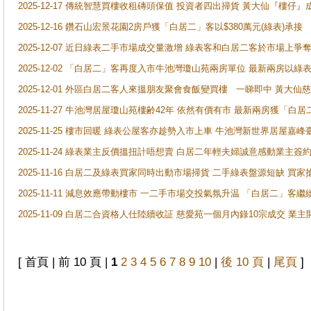
2025-12-17 傳統智慧買樓收租磚頭保值 投資者四出掃貨 黃大仙『樓仔』
2025-12-16 鑽石山宏景花園2房戶獲「白居二」客以$380萬元(綠表)承接
2025-12-07 近日綠表二手市場成交量激增 綠表客和白居二客於市場上
2025-12-02 「白居二」客再度入市牛池灣瓊山苑兩房單位 最新兩房以綠表
2025-12-01 外區白居二客人來搵朋友聚會食飯變買樓 一睇即中 黃大仙
2025-11-27 牛池灣居屋瓊山苑樓齢42年 依然有價有市 最新兩房獲「白居
2025-11-25 樓市回暖 綠表公屋客亦趁勢入市上車 牛池灣新世界居屋嘉
2025-11-24 綠表業主反價搵扭計唔想賣 白居二年輕夫婦誠意感動業主簽約 
2025-11-16 白居二及綠表買家同時出動市場掃貨 二手綠表盤源短缺 
2025-11-11 減息效應帶動樓市 一二手市場交投氣氛升温 「白居二」
2025-11-09 白居二合資格人仕陸續收証 慈愛苑一個月內錄10宗成交 業
[ 首頁 | 前 10 頁 |
1
2
3
4
5
6
7
8
9
10
|
後 10 頁
|
尾頁
]