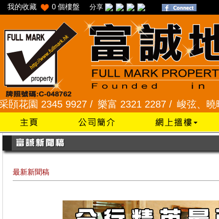
我的收藏
0
個樓盤
分享
2345 9927 /
樂富 2321 2287 /
峻弦、曉暉花園 234
最新新聞稿