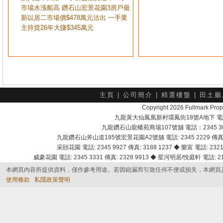
市場水漲船高 鑽石山宏景花園3房戶最
新以居二市場價$478萬元沽出 一手業
主持貨26年大賺$345萬元
主頁
|
公司簡介
|
精選樓盤
|
田土廳
Copyright 2026 Fullmark 
九龍黃大仙鳳凰新村環鳳街18號A地下 電話：232
九龍鑽石山龍蟠苑商場107號舖 電話：2345 303
九龍鑽石山斧山道185號宏景花園A2號舖 電話: 2345 2229 傳真: 
采頣花園 電話: 2345 9927 傳真: 3188 1237 ◆ 樂富 電話: 2321 
威豪花園 電話: 2345 3331 傳真: 2328 9913 ◆ 星河明居/悅庭軒 電話: 2116
本網頁內容所提供資料，僅作參考用途。若因錯漏而引致任何不便或損失，本網頁
使用條款
私隱政策聲明