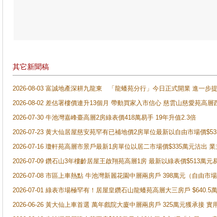
其它新聞稿
2026-08-03 富誠地產深耕九龍東 「龍蟠苑分行」今日正式開業 進
2026-08-02 差估署樓價連升13個月 帶動買家入市信心 慈雲山慈愛苑高層
2026-07-30 牛池灣嘉峰臺高層2房綠表價418萬易手 19年升值2.3倍
2026-07-23 黄大仙居屋慈安苑罕有已補地價2房單位最新以自由市場價$5
2026-07-16 瓊軒苑高層市景戶最新1房單位以居二市場價$335萬元沽出 業
2026-07-09 鑽石山3年樓齡居屋王啟翔苑高層1房 最新以綠表價$513萬元
2026-07-08 市區上車熱點 牛池灣新麗花園中層兩房戶 398萬元（自
2026-07-01 綠表市場極罕有！居屋皇鑽石山龍蟠苑高層大三房戶 $640
2026-06-26 黃大仙上車首選 萬年戲院大廈中層兩房戶 325萬元獲承接 實