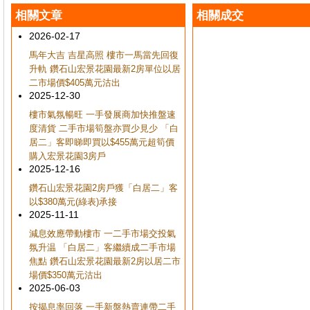
相關文章
相關成交
2026-02-17
馬年大吉 吉星高照 樓市一馬當先回復
升軌 鑽石山宏景花園最新2房單位以居
二市場價$405萬元沽出
2025-12-30
樓市氣氛暢旺 一手發展商加快推盤速
度清貨 二手市場筍盤亦買少見少 「白
居二」客即睇即買以$455萬元超筍價
購入宏景花園3房戶
2025-12-16
鑽石山宏景花園2房戶獲「白居二」客
以$380萬元(綠表)承接
2025-11-11
減息效應帶動樓市 一二手市場交投氣
氛升温 「白居二」客繼續成二手市場
焦點 鑽石山宏景花園最新2房以居二市
場價$350萬元沽出
2025-06-03
按揭息率回落 一手新盤熱賣連帶二手