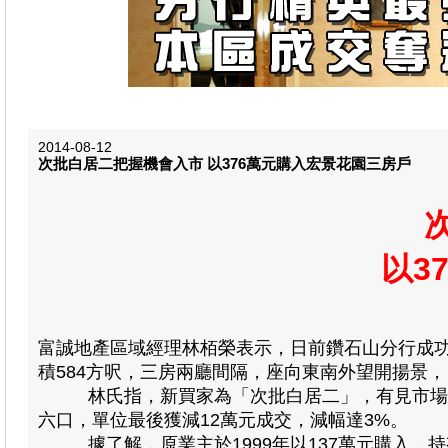
2014-08-12
次批白居二把握機會入市 以376萬元購入宏景花園三房戶
以3
富誠地產區域經理林栢榮表示，日前鑽石山分行成
積584方呎，三房兩廳間隔，座向東南外望開揚景，日
林氏指，新買家為「次批白居二」，有見市場三房
六口，單位最後獲減12萬元成交，減幅達3%。
據了解，原業主於1999年以137萬元購入，持有