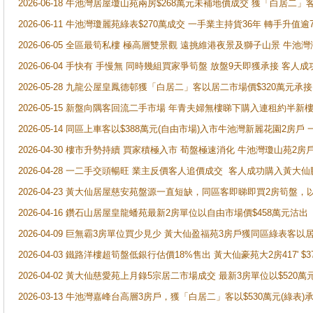
2026-06-18 牛池灣居屋瓊山苑兩房$268萬元未補地價成交 獲「白居二」
2026-06-11 牛池灣瓊麗苑綠表$270萬成交 一手業主持貨36年 轉手升值逾
2026-06-05 全區最筍私樓 極高層雙景觀 遠挑維港夜景及獅子山景 牛池
2026-06-04 手快有 手慢無 同時幾組買家爭筍盤 放盤9天即獲承接 
2026-05-28 九龍公屋皇鳳德邨獲「白居二」客以居二市場價$320萬元承接
2026-05-15 新盤向隅客回流二手市場 年青夫婦無樓睇下購入連租約半新
2026-05-14 同區上車客以$388萬元(自由市場)入市牛池灣新麗花園2房戶
2026-04-30 樓市升勢持續 買家積極入市 荀盤極速消化 牛池灣瓊山苑2
2026-04-28 一二手交頭暢旺 業主反價客人追價成交 客人成功購入黃大仙
2026-04-23 黃大仙居屋慈安苑盤源一直短缺，同區客即睇即買2房筍盤，
2026-04-16 鑽石山居屋皇龍蟠苑最新2房單位以自由市場價$458萬元沽出
2026-04-09 巨無霸3房單位買少見少 黃大仙盈福苑3房戶獲同區綠表客以
2026-04-03 鐵路洋樓超筍盤低銀行估價18%售出 黃大仙豪苑大2房417' $
2026-04-02 黃大仙慈愛苑上月錄5宗居二市場成交 最新3房單位以$520萬
2026-03-13 牛池灣嘉峰台高層3房戶，獲「白居二」客以$530萬元(綠表)