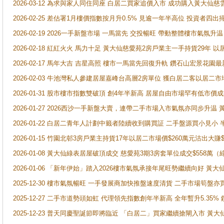
2026-03-12 為求與家人同住同座 白居二買家追價入市 成功購入黃大仙
2026-02-25 差估署1月樓價指數按月升0.5% 見逾一年半高位 投資
2026-02-19 2026一手新盤市場 一馬當先 交投暢旺 帶動整體樓市氣氛
2026-02-18 紅紅火火 馬力十足 黃大仙慈愛苑2房戶業主一手持貨29年 以
2026-02-17 馬年大吉 吉星高照 樓市一馬當先回復升軌 鑽石山宏景花園
2026-02-03 牛池灣私人參建居屋嘉峰台高層2房單位 獲白居二客以居二市
2026-01-31 股市樓市指數雙破頂 創4年半新高 居屋自由市場罕有低市價
2026-01-27 2026西沙一手新盤大賣，連帶二手市場入市氣氛亦同步升
2026-01-22 白居二青年人計劃中籤者陸續收到購買証 二手盤源買小見小
2026-01-15 竹園北邨3房戶業主持貨17年以居二市場價$260萬元沽出大賺$
2026-01-08 黃大仙綠表居屋破頂成交 慈愛苑3期3房套單位成交$558萬（
2026-01-06 「新年伊始」踏入2026樓市氣氛承接年尾旺勢繼續向好 
2025-12-30 樓市氣氛暢旺 一手發展商加快推盤速度清貨 二手市場筍
2025-12-27 二手市道勢頭如虹 代理領先指數創年半新高 全年暫升5.35
2025-12-23 普天同慶聖誕節即將臨近 「白居二」買家繼續搶閘入市 黃