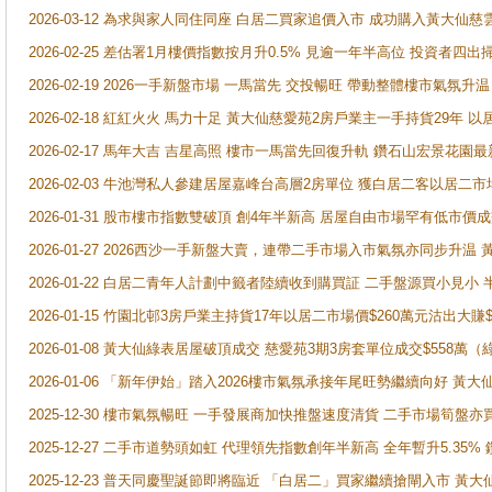
2026-03-12 為求與家人同住同座 白居二買家追價入市 成功購入黃大仙
2026-02-25 差估署1月樓價指數按月升0.5% 見逾一年半高位 投資
2026-02-19 2026一手新盤市場 一馬當先 交投暢旺 帶動整體樓市氣氛
2026-02-18 紅紅火火 馬力十足 黃大仙慈愛苑2房戶業主一手持貨29年 以
2026-02-17 馬年大吉 吉星高照 樓市一馬當先回復升軌 鑽石山宏景花園
2026-02-03 牛池灣私人參建居屋嘉峰台高層2房單位 獲白居二客以居二市
2026-01-31 股市樓市指數雙破頂 創4年半新高 居屋自由市場罕有低市價
2026-01-27 2026西沙一手新盤大賣，連帶二手市場入市氣氛亦同步升
2026-01-22 白居二青年人計劃中籤者陸續收到購買証 二手盤源買小見小
2026-01-15 竹園北邨3房戶業主持貨17年以居二市場價$260萬元沽出大賺$
2026-01-08 黃大仙綠表居屋破頂成交 慈愛苑3期3房套單位成交$558萬（
2026-01-06 「新年伊始」踏入2026樓市氣氛承接年尾旺勢繼續向好 
2025-12-30 樓市氣氛暢旺 一手發展商加快推盤速度清貨 二手市場筍
2025-12-27 二手市道勢頭如虹 代理領先指數創年半新高 全年暫升5.35
2025-12-23 普天同慶聖誕節即將臨近 「白居二」買家繼續搶閘入市 黃