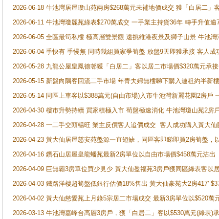
2026-06-18 牛池灣居屋瓊山苑兩房$268萬元未補地價成交 獲「白居二」
2026-06-11 牛池灣瓊麗苑綠表$270萬成交 一手業主持貨36年 轉手升值逾
2026-06-05 全區最筍私樓 極高層雙景觀 遠挑維港夜景及獅子山景 牛池
2026-06-04 手快有 手慢無 同時幾組買家爭筍盤 放盤9天即獲承接 
2026-05-28 九龍公屋皇鳳德邨獲「白居二」客以居二市場價$320萬元承接
2026-05-15 新盤向隅客回流二手市場 年青夫婦無樓睇下購入連租約半新
2026-05-14 同區上車客以$388萬元(自由市場)入市牛池灣新麗花園2房戶
2026-04-30 樓市升勢持續 買家積極入市 荀盤極速消化 牛池灣瓊山苑2
2026-04-28 一二手交頭暢旺 業主反價客人追價成交 客人成功購入黃大仙
2026-04-23 黃大仙居屋慈安苑盤源一直短缺，同區客即睇即買2房筍盤，
2026-04-16 鑽石山居屋皇龍蟠苑最新2房單位以自由市場價$458萬元沽出
2026-04-09 巨無霸3房單位買少見少 黃大仙盈福苑3房戶獲同區綠表客以
2026-04-03 鐵路洋樓超筍盤低銀行估價18%售出 黃大仙豪苑大2房417' $
2026-04-02 黃大仙慈愛苑上月錄5宗居二市場成交 最新3房單位以$520萬
2026-03-13 牛池灣嘉峰台高層3房戶，獲「白居二」客以$530萬元(綠表)