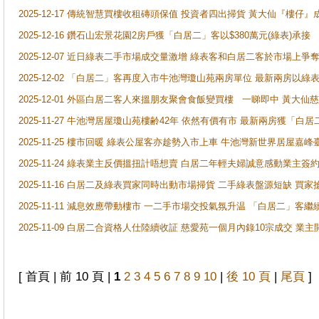
2025-12-17 傳統智慧買樓收租磚頭保值 投資者四出掃貨 黃大仙『樓仔』
2025-12-16 鑽石山宏景花園2房戶獲「白居二」客以$380萬元(綠表)承接
2025-12-07 近日綠表二手市場成交量激增 綠表客和白居二客於市場上
2025-12-02 「白居二」客再度入市牛池灣瓊山苑兩房單位 最新兩房以綠表
2025-12-01 外區白居二客人來搵朋友聚會食飯變買樓 一睇即中 黃大仙
2025-11-27 牛池灣居屋瓊山苑樓齢42年 依然有價有市 最新兩房獲「白居
2025-11-25 樓市回暖 綠表公屋客亦趁勢入市上車 牛池灣新世界居屋嘉
2025-11-24 綠表業主反價搵扭計唔想賣 白居二年輕夫婦誠意感動業主簽約 
2025-11-16 白居二及綠表買家同時出動市場掃貨 二手綠表盤源短缺 
2025-11-11 減息效應帶動樓市 一二手市場交投氣氛升温 「白居二」
2025-11-09 白居二合資格人仕陸續收証 慈愛苑一個月內錄10宗成交 業
[ 首頁 | 前 10 頁 |
1
2
3
4
5
6
7
8
9
10
|
後 10 頁
|
尾頁
]