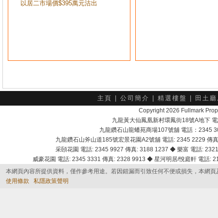
以居二市場價$395萬元沽出
主頁
|
公司簡介
|
精選樓盤
|
田土廳
Copyright 2026 Fullmark 
九龍黃大仙鳳凰新村環鳳街18號A地下 電話：232
九龍鑽石山龍蟠苑商場107號舖 電話：2345 303
九龍鑽石山斧山道185號宏景花園A2號舖 電話: 2345 2229 傳真: 
采頣花園 電話: 2345 9927 傳真: 3188 1237 ◆ 樂富 電話: 2321 
威豪花園 電話: 2345 3331 傳真: 2328 9913 ◆ 星河明居/悅庭軒 電話: 2116
本網頁內容所提供資料，僅作參考用途。若因錯漏而引致任何不便或損失，本網頁
使用條款
私隱政策聲明