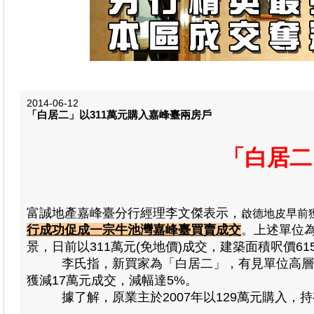
2014-06-12
「白居二」以311萬元購入嘉峰臺兩房戶
「白居二
富誠地產嘉峰臺分行經理李文傑表示，
啟德地皮早前
行成功促成一宗牛池灣嘉峰臺買賣成交
。上述單位為
景，日前以311萬元(免地價)成交，建築面積呎價61
李氏指，新買家為「白居二」，有見單位高層東南
獲減17萬元成交，減幅達5%。
據了解，原業主於2007年以129萬元購入，持有