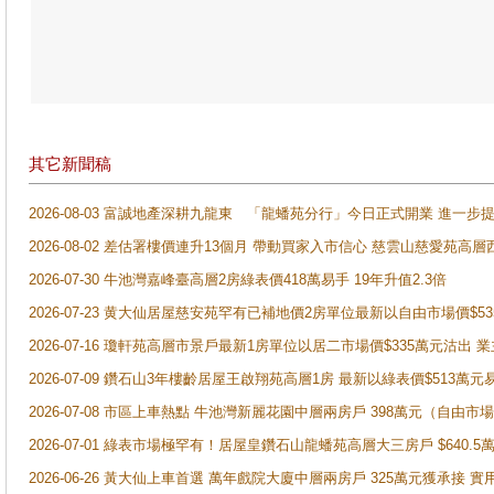
其它新聞稿
2026-08-03 富誠地產深耕九龍東 「龍蟠苑分行」今日正式開業 進
2026-08-02 差估署樓價連升13個月 帶動買家入市信心 慈雲山慈愛苑高層
2026-07-30 牛池灣嘉峰臺高層2房綠表價418萬易手 19年升值2.3倍
2026-07-23 黄大仙居屋慈安苑罕有已補地價2房單位最新以自由市場價$5
2026-07-16 瓊軒苑高層市景戶最新1房單位以居二市場價$335萬元沽出 業
2026-07-09 鑽石山3年樓齡居屋王啟翔苑高層1房 最新以綠表價$513萬元
2026-07-08 市區上車熱點 牛池灣新麗花園中層兩房戶 398萬元（自
2026-07-01 綠表市場極罕有！居屋皇鑽石山龍蟠苑高層大三房戶 $640
2026-06-26 黃大仙上車首選 萬年戲院大廈中層兩房戶 325萬元獲承接 實