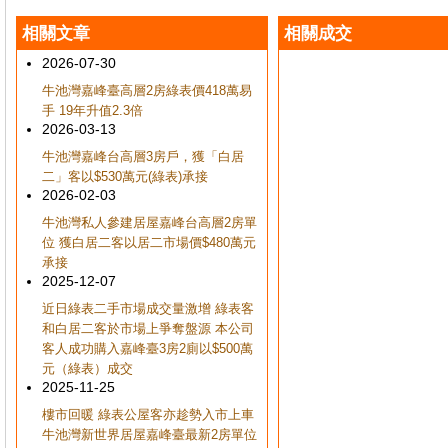
相關文章
相關成交
2026-07-30
牛池灣嘉峰臺高層2房綠表價418萬易
手 19年升值2.3倍
2026-03-13
牛池灣嘉峰台高層3房戶，獲「白居
二」客以$530萬元(綠表)承接
2026-02-03
牛池灣私人參建居屋嘉峰台高層2房單
位 獲白居二客以居二市場價$480萬元
承接
2025-12-07
近日綠表二手市場成交量激增 綠表客
和白居二客於市場上爭奪盤源 本公司
客人成功購入嘉峰臺3房2廁以$500萬
元（綠表）成交
2025-11-25
樓市回暖 綠表公屋客亦趁勢入市上車
牛池灣新世界居屋嘉峰臺最新2房單位