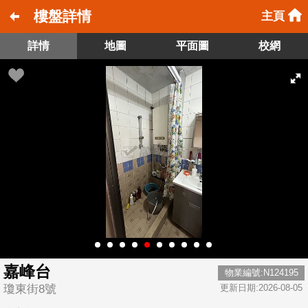
樓盤詳情
主頁
詳情
地圖
平面圖
校網
嘉峰台
物業編號:N124195
瓊東街8號
更新日期:2026-08-05