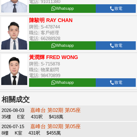
電話: 91011380
Whatsapp
致電
陳駿明 RAY CHAN
牌照: S-478744
職位: 客戶經理
電話: 66288928
Whatsapp
致電
黃潤輝 FRED WONG
牌照: S-715878
職位: 物業顧問
電話: 98470899
Whatsapp
致電
相關成交
嘉峰台 第02期 第05座
2026-08-03
35樓
E室
431呎
$418萬
嘉峰台 第02期 第05座
2026-07-15
8樓
K室
431呎
$455萬