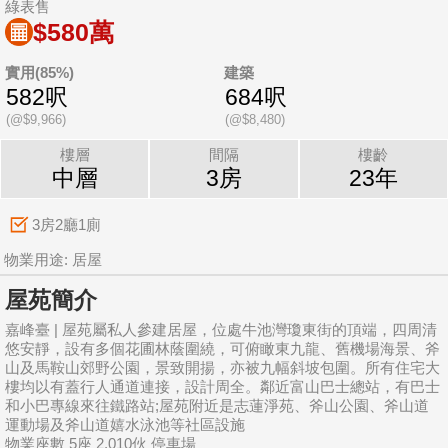
綠表售
$580萬
實用(85%)
建築
582呎
684呎
(@$9,966)
(@$8,480)
樓層
間隔
樓齡
中層
3房
23年
3房2廳1廁
物業用途: 居屋
屋苑簡介
嘉峰臺 | 屋苑屬私人參建居屋，位處牛池灣瓊東街的頂端，四周清
悠安靜，設有多個花圃林蔭圍繞，可俯瞰東九龍、舊機場海景、斧
山及馬鞍山郊野公園，景致開揚，亦被九幅斜坡包圍。所有住宅大
樓均以有蓋行人通道連接，設計周全。鄰近富山巴士總站，有巴士
和小巴專線來往鐵路站;屋苑附近是志蓮淨苑、斧山公園、斧山道
運動場及斧山道嬉水泳池等社區設施
物業座數 5座 2,010伙 停車場