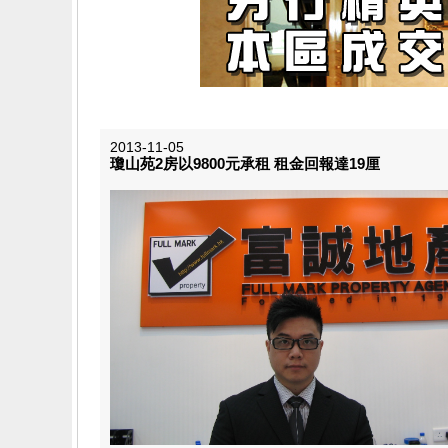
2013-11-05
瓊山苑2房以9800元承租 租金回報達19厘