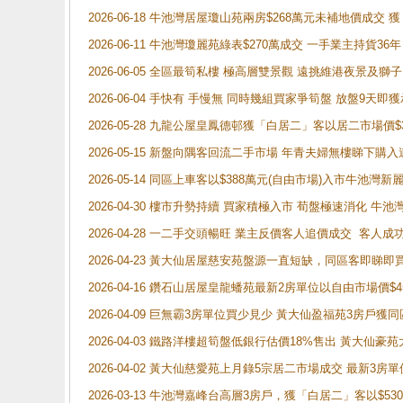
2026-06-18 牛池灣居屋瓊山苑兩房$268萬元未補地價成交
2026-06-11 牛池灣瓊麗苑綠表$270萬成交 一手業主持貨36
2026-06-05 全區最筍私樓 極高層雙景觀 遠挑維港夜景及獅
2026-06-04 手快有 手慢無 同時幾組買家爭筍盤 放盤9
2026-05-28 九龍公屋皇鳳德邨獲「白居二」客以居二市場價$
2026-05-15 新盤向隅客回流二手市場 年青夫婦無樓睇下
2026-05-14 同區上車客以$388萬元(自由市場)入市牛池灣
2026-04-30 樓市升勢持續 買家積極入市 荀盤極速消化 
2026-04-28 一二手交頭暢旺 業主反價客人追價成交 客人
2026-04-23 黃大仙居屋慈安苑盤源一直短缺，同區客即睇
2026-04-16 鑽石山居屋皇龍蟠苑最新2房單位以自由市場價$
2026-04-09 巨無霸3房單位買少見少 黃大仙盈福苑3房戶
2026-04-03 鐵路洋樓超筍盤低銀行估價18%售出 黃大仙豪苑大2
2026-04-02 黃大仙慈愛苑上月錄5宗居二市場成交 最新3房單
2026-03-13 牛池灣嘉峰台高層3房戶，獲「白居二」客以$53