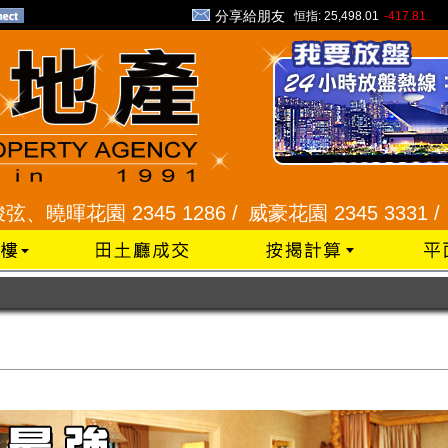
分享給朋友
恒指:
25,498.01
-417.81
 2345 1286 /
威豪花園 2345 3331 /
星河明居、悅