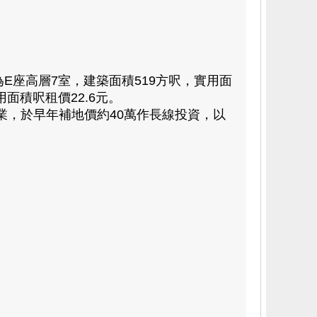
座高層7室，建築面積519方呎，實用面
用面積呎租價22.6元。
業，於早年補地價約40萬作長線投資，以