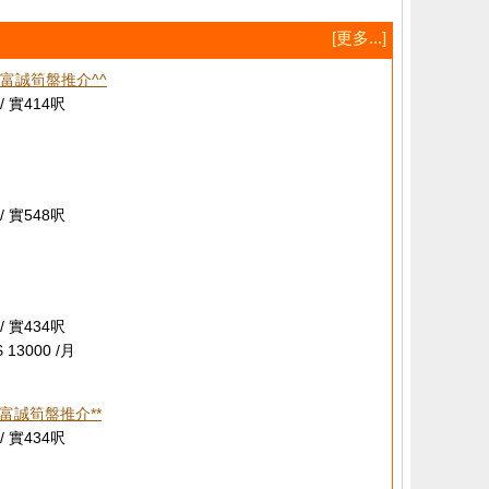
[更多...]
^富誠筍盤推介^^
/ 實414呎
/ 實548呎
/ 實434呎
 13000 /月
 富誠筍盤推介**
/ 實434呎