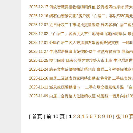
2025-12-17 傳統智慧買樓收租磚頭保值 投資者四出掃貨 
2025-12-16 鑽石山宏景花園2房戶獲「白居二」客以$380萬元
2025-12-07 近日綠表二手市場成交量激增 綠表客和白居
2025-12-02 「白居二」客再度入市牛池灣瓊山苑兩房單位 
2025-12-01 外區白居二客人來搵朋友聚會食飯變買樓 一睇
2025-11-27 牛池灣居屋瓊山苑樓齢42年 依然有價有市 最
2025-11-25 樓市回暖 綠表公屋客亦趁勢入市上車 牛池
2025-11-24 綠表業主反價搵扭計唔想賣 白居二年輕夫婦誠意
2025-11-16 白居二及綠表買家同時出動市場掃貨 二手綠
2025-11-11 減息效應帶動樓市 一二手市場交投氣氛升温
2025-11-09 白居二合資格人仕陸續收証 慈愛苑一個月內錄
[ 首頁 | 前 10 頁 |
1
2
3
4
5
6
7
8
9
10
|
後 10 