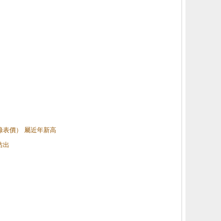
（綠表價） 屬近年新高
沽出