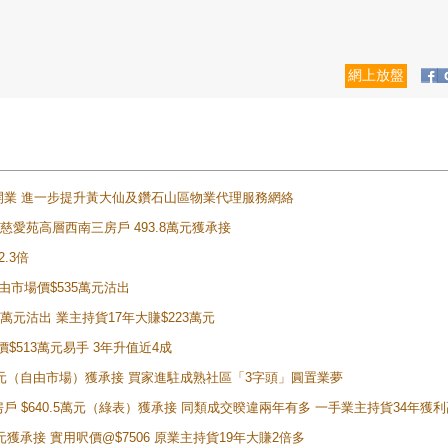
網上放盤
正式開業 進一步提升黃大仙及鑽石山區物業代理服務網絡
雲山慈愛苑高層西南三房戶 493.8萬元獲承接
2.3倍
自由市場價$535萬元沽出
5萬元沽出 業主持貨17年大賺$223萬元
價$513萬元易手 3年升值近4成
398萬元（自由市場）獲承接 買家進駐成熟社區「3字頭」圓置業夢
房戶 $640.5萬元（綠表）獲承接 同類成交暌違兩年有多 一手業主持貨34年獲利
萬元獲承接 實用呎價@$7506 原業主持貨19年大賺2倍多