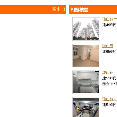
[更多...]
相關樓盤
瓊山苑^
建495呎 
瓊山苑
建656呎 
瓊山苑
建518呎 
租金 HK$
瓊山苑 -
建519呎 