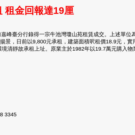
租 租金回報達19厘
嘉峰臺分行錄得一宗牛池灣瓊山苑租賃成交。上述單位為E
揚景，日前以9,800元承租，建築面積呎租價18.9元，實
清靜故承租上址。原業主於1982年以19.7萬元購入物
 3345