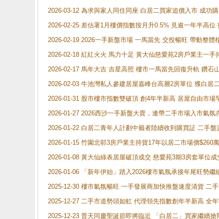
2026-03-12 為求與家人同住同座 白居二買家追價入市 成
2026-02-25 差估署1月樓價指數按月升0.5% 見逾一
2026-02-19 2026一手新盤市場 一馬當先 交投暢旺 帶
2026-02-18 紅紅火火 馬力十足 黃大仙慈愛苑2房戶業主一手
2026-02-17 馬年大吉 吉星高照 樓市一馬當先回復升軌 
2026-02-03 牛池灣私人參建居屋嘉峰台高層2房單位 獲白
2026-01-31 股市樓市指數雙破頂 創4年半新高 居屋自由市
2026-01-27 2026西沙一手新盤大賣，連帶二手市場入市
2026-01-22 白居二青年人計劃中籤者陸續收到購買証 二
2026-01-15 竹園北邨3房戶業主持貨17年以居二市場價$260
2026-01-08 黃大仙綠表居屋破頂成交 慈愛苑3期3房套單位成
2026-01-06 「新年伊始」踏入2026樓市氣氛承接年尾旺
2025-12-30 樓市氣氛暢旺 一手發展商加快推盤速度清貨
2025-12-27 二手市道勢頭如虹 代理領先指數創年半新高 全
2025-12-23 普天同慶聖誕節即將臨近 「白居二」買家繼