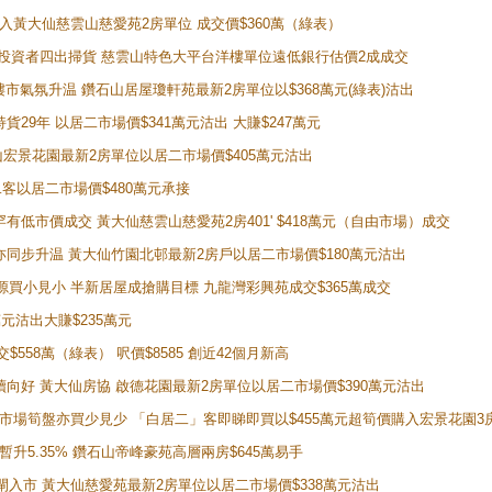
功購入黃大仙慈雲山慈愛苑2房單位 成交價$360萬（綠表）
年半高位 投資者四出掃貨 慈雲山特色大平台洋樓單位遠低銀行估價2成成交
動整體樓市氣氛升温 鑽石山居屋瓊軒苑最新2房單位以$368萬元(綠表)沽出
持貨29年 以居二市場價$341萬元沽出 大賺$247萬元
鑽石山宏景花園最新2房單位以居二市場價$405萬元沽出
居二客以居二市場價$480萬元承接
場罕有低市價成交 黃大仙慈雲山慈愛苑2房401' $418萬元（自由市場）成交
氣氛亦同步升温 黃大仙竹園北邨最新2房戶以居二市場價$180萬元沽出
手盤源買小見小 半新居屋成搶購目標 九龍灣彩興苑成交$365萬成交
萬元沽出大賺$235萬元
交$558萬（綠表） 呎價$8585 創近42個月新高
勢繼續向好 黃大仙房協 啟德花園最新2房單位以居二市場價$390萬元沽出
 二手市場筍盤亦買少見少 「白居二」客即睇即買以$455萬元超筍價購入宏景花園3
年暫升5.35% 鑽石山帝峰豪苑高層兩房$645萬易手
續搶閘入市 黃大仙慈愛苑最新2房單位以居二市場價$338萬元沽出