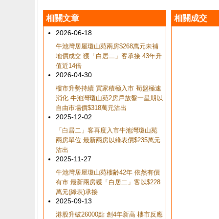
相關文章
相關成交
2026-06-18
牛池灣居屋瓊山苑兩房$268萬元未補
地價成交 獲「白居二」客承接 43年升
值近14倍
2026-04-30
樓市升勢持續 買家積極入市 荀盤極速
消化 牛池灣瓊山苑2房戶放盤一星期以
自由市場價$318萬元沽出
2025-12-02
「白居二」客再度入市牛池灣瓊山苑
兩房單位 最新兩房以綠表價$235萬元
沽出
2025-11-27
牛池灣居屋瓊山苑樓齢42年 依然有價
有市 最新兩房獲「白居二」客以$228
萬元(綠表)承接
2025-09-13
港股升破26000點 創4年新高 樓市反應