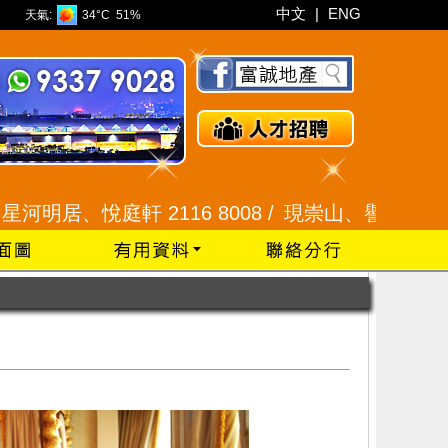
中文
|
ENG
天氣:
34°C
51%
庭軒 2116 8008 /
現崇山、譽港灣 2345 9926 