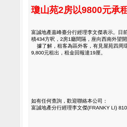
瓊山苑2房以9800元承
富誠地產嘉峰臺分行經理李文傑表示。日前
積434方呎，2房1廳間隔，座向西南外望開
據了解，租客為區外客，有見屋苑四周環境
9,800元租出，租金回報達19厘。
如有任何查詢，歡迎聯絡本公司：
富誠地產分行經理李文傑(FRANKY LI) 8108