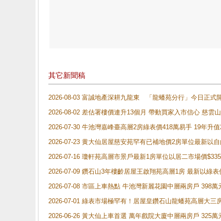
其它新聞稿
2026-08-03 富誠地產深耕九龍東 「龍蟠苑分行」今日
2026-08-02 差估署樓價連升13個月 帶動買家入市信心 慈
2026-07-30 牛池灣嘉峰臺高層2房綠表價418萬易手 19年升值
2026-07-23 黄大仙居屋慈安苑罕有已補地價2房單位最新以
2026-07-16 瓊軒苑高層市景戶最新1房單位以居二市場價$33
2026-07-09 鑽石山3年樓齡居屋王啟翔苑高層1房 最新以綠表
2026-07-08 市區上車熱點 牛池灣新麗花園中層兩房戶 
2026-07-01 綠表市場極罕有！居屋皇鑽石山龍蟠苑高層大三
2026-06-26 黃大仙上車首選 萬年戲院大廈中層兩房戶 325