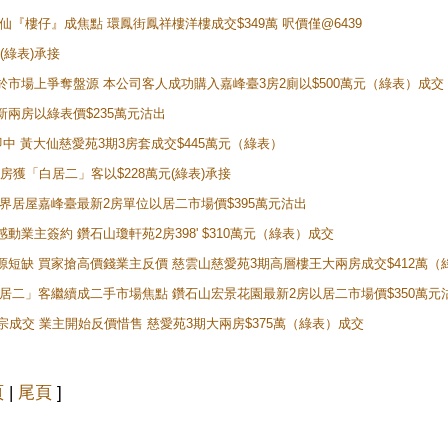
黃大仙『樓仔』成焦點 環鳳街鳳祥樓洋樓成交$349萬 呎價僅@6439
(綠表)承接
二客於市場上爭奪盤源 本公司客人成功購入嘉峰臺3房2廁以$500萬元（綠表）成交
最新兩房以綠表價$235萬元沽出
即中 黃大仙慈愛苑3期3房套成交$445萬元（綠表）
新兩房獲「白居二」客以$228萬元(綠表)承接
灣新世界居屋嘉峰臺最新2房單位以居二市場價$395萬元沽出
感動業主簽約 鑽石山瓊軒苑2房398' $310萬元（綠表）成交
表盤源短缺 買家搶高價錢業主反價 慈雲山慈愛苑3期高層樓王大兩房成交$412萬
 「白居二」客繼續成二手市場焦點 鑽石山宏景花園最新2房以居二市場價$350萬元
10宗成交 業主開始反價惜售 慈愛苑3期大兩房$375萬（綠表）成交
頁
|
尾頁
]