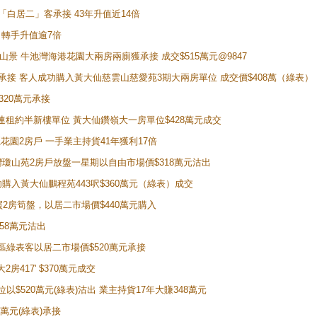
 獲「白居二」客承接 43年升值近14倍
年 轉手升值逾7倍
子山景 牛池灣海港花園大兩房兩廁獲承接 成交$515萬元@9847
天即獲承接 客人成功購入黃大仙慈雲山慈愛苑3期大兩房單位 成交價$408萬（綠表）
320萬元承接
購入連租約半新樓單位 黃大仙鑽嶺大一房單位$428萬元成交
新麗花園2房戶 一手業主持貨41年獲利17倍
牛池灣瓊山苑2房戶放盤一星期以自由市場價$318萬元沽出
成功購入黃大仙鵬程苑443呎$360萬元（綠表）成交
即買2房筍盤，以居二市場價$440萬元購入
458萬元沽出
獲同區綠表客以居二市場價$520萬元承接
房417' $370萬元成交
位以$520萬元(綠表)沽出 業主持貨17年大賺348萬元
0萬元(綠表)承接