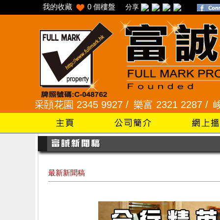
我的收藏
0
個樓盤
分享
頣花園 2345 9927 /
樂富 2321 2287 /
峻弦、曉暉花園
最新新聞稿