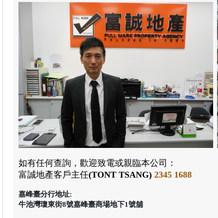
如有任何查詢，歡迎致電或親臨本公司：
富誠地產
客戶主任
(TONT TSANG)
2345 1688
嘉峰臺分行地址:
牛池灣瓊東街8號嘉峰臺商場地下1號舖