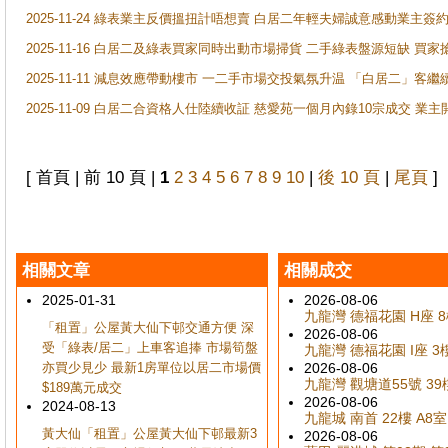
2025-11-24 綠表業主反價搵扭計唔想賣 白居二年輕夫婦誠意感動業主簽約 
2025-11-16 白居二及綠表買家同時出動市場掃貨 二手綠表盤源短缺 
2025-11-11 減息效應帶動樓市 一二手市場交投氣氛升温 「白居二」
2025-11-09 白居二合資格人仕陸續收証 慈愛苑一個月內錄10宗成交 業
[ 首頁 | 前 10 頁 |
1
2
3
4
5
6
7
8
9
10
|
後 10 頁
|
尾頁
]
相關文章
相關成交
2025-01-31
2026-08-06
九龍灣 德福花園 H座 8樓
「租置」公屋黃大仙下邨交通方便 深
2026-08-06
受「綠表/居二」上車客追捧 市場筍盤
九龍灣 德福花園 I座 3樓
亦買少見少 最新1房單位以居二市場價
2026-08-06
九龍灣 觀塘道55號 39樓
$189萬元成交
2026-08-06
2024-08-13
九龍城 南首 22樓 A8室
黃大仙「租置」公屋黃大仙下邨最新3
2026-08-06