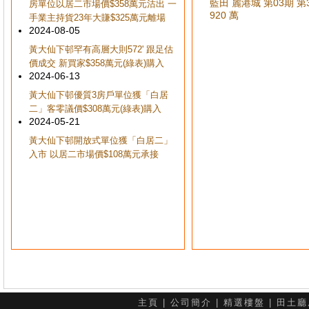
藍田 麗港城 第03期 第33
房單位以居二市場價$358萬元沽出 一
920 萬
手業主持貨23年大賺$325萬元離場
2024-08-05
黃大仙下邨罕有高層大則572' 跟足估
價成交 新買家$358萬元(綠表)購入
2024-06-13
黃大仙下邨優質3房戶單位獲「白居
二」客零議價$308萬元(綠表)購入
2024-05-21
黃大仙下邨開放式單位獲「白居二」
入市 以居二市場價$108萬元承接
主頁
|
公司簡介
|
精選樓盤
|
田土廳