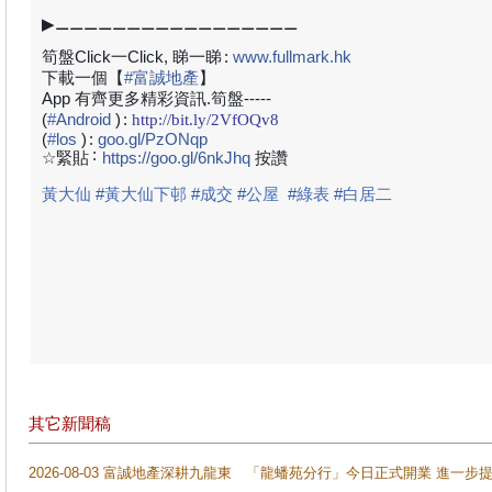
▶⚊⚊⚊⚊⚊⚊⚊⚊⚊⚊⚊⚊⚊⚊⚊⚊⚊
筍盤Click一Click, 睇一睇
:
www.fullmark.hk
下載一個【
#
富誠地產
】
App 有齊更多精彩資訊.筍盤-----
(
#
Android
)
:
http://bit.ly/2VfOQv8
(
#
los
)
:
goo.gl/PzONqp
:
☆緊貼
https://goo.gl/6nkJhq
按讚
黃大仙
#
黃大仙下邨
#
成交
#
公屋
#
綠表
#
白居二
其它新聞稿
2026-08-03 富誠地產深耕九龍東 「龍蟠苑分行」今日正式開業 進