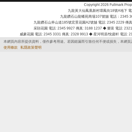
Copyright 2026 Fullmark 
九龍黃大仙鳳凰新村環鳳街18號A地下 電話：232
九龍鑽石山龍蟠苑商場107號舖 電話：2345 303
九龍鑽石山斧山道185號宏景花園A2號舖 電話: 2345 2229 傳真: 
采頣花園 電話: 2345 9927 傳真: 3188 1237 ◆ 樂富 電話: 2321 
威豪花園 電話: 2345 3331 傳真: 2328 9913 ◆ 星河明居/悅庭軒 電話: 2116
本網頁內容所提供資料，僅作參考用途。若因錯漏而引致任何不便或損失，本網頁
使用條款
私隱政策聲明