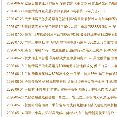
2026-08-02 差估署樓價連升13個月 帶動買家入市信心 慈雲山慈愛苑高層
2026-07-30 牛池灣嘉峰臺高層2房綠表價418萬易手 19年升值2.3倍
2026-07-23 黄大仙居屋慈安苑罕有已補地價2房單位最新以自由市場價$5
2026-07-16 瓊軒苑高層市景戶最新1房單位以居二市場價$335萬元沽出 業
2026-07-09 鑽石山3年樓齡居屋王啟翔苑高層1房 最新以綠表價$513萬元
2026-07-08 市區上車熱點 牛池灣新麗花園中層兩房戶 398萬元（自
2026-07-01 綠表市場極罕有！居屋皇鑽石山龍蟠苑高層大三房戶 $640
2026-06-26 黃大仙上車首選 萬年戲院大廈中層兩房戶 325萬元獲承接 實
2026-06-18 牛池灣居屋瓊山苑兩房$268萬元未補地價成交 獲「白居二」
2026-06-11 牛池灣瓊麗苑綠表$270萬成交 一手業主持貨36年 轉手升值逾
2026-06-05 全區最筍私樓 極高層雙景觀 遠挑維港夜景及獅子山景 牛池
2026-06-04 手快有 手慢無 同時幾組買家爭筍盤 放盤9天即獲承接 
2026-05-28 九龍公屋皇鳳德邨獲「白居二」客以居二市場價$320萬元承接
2026-05-15 新盤向隅客回流二手市場 年青夫婦無樓睇下購入連租約半新
2026-05-14 同區上車客以$388萬元(自由市場)入市牛池灣新麗花園2房戶