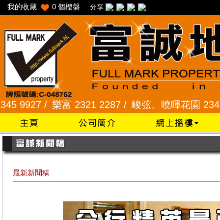
我的收藏
0
個樓盤
分享
 /
樂富 2321 2287 /
峻弦、曉暉花園 2345 1286 /
最新新聞稿