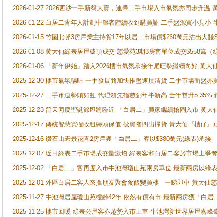
2026-01-27 2026西沙一手新盤大賣，連帶二手市場入市氣氛亦同步升
2026-01-22 白居二青年人計劃中籤者陸續收到購買証 二手盤源買小見小
2026-01-15 竹園北邨3房戶業主持貨17年以居二市場價$260萬元沽出大賺$
2026-01-08 黃大仙綠表居屋破頂成交 慈愛苑3期3房套單位成交$558萬（
2026-01-06 「新年伊始」踏入2026樓市氣氛承接年尾旺勢繼續向好 
2025-12-30 樓市氣氛暢旺 一手發展商加快推盤速度清貨 二手市場筍
2025-12-27 二手市道勢頭如虹 代理領先指數創年半新高 全年暫升5.35
2025-12-23 普天同慶聖誕節即將臨近 「白居二」買家繼續搶閘入市 黃
2025-12-17 傳統智慧買樓收租磚頭保值 投資者四出掃貨 黃大仙『樓仔』
2025-12-16 鑽石山宏景花園2房戶獲「白居二」客以$380萬元(綠表)承接
2025-12-07 近日綠表二手市場成交量激增 綠表客和白居二客於市場上
2025-12-02 「白居二」客再度入市牛池灣瓊山苑兩房單位 最新兩房以綠表
2025-12-01 外區白居二客人來搵朋友聚會食飯變買樓 一睇即中 黃大仙
2025-11-27 牛池灣居屋瓊山苑樓齢42年 依然有價有市 最新兩房獲「白居
2025-11-25 樓市回暖 綠表公屋客亦趁勢入市上車 牛池灣新世界居屋嘉