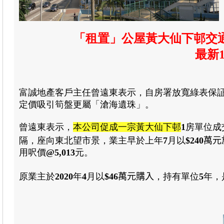
「租置」公屋黃大仙下邨交通
最新
富誠地產客戶主任曾遠東表示
，自房署放寬綠表保
定價吸引筍盤更屬「滄海遺珠」。
曾遠東
表示
，
本公司促成一宗黃大仙下邨
1
房
單位
成
隔
，座向東北望市景
，業主早於上年
7
月以
$240
萬元
用呎價
@5,013
元
。
原業主於
2020
年
4
月以
$46
萬元購入
，持有單位
5
年
，