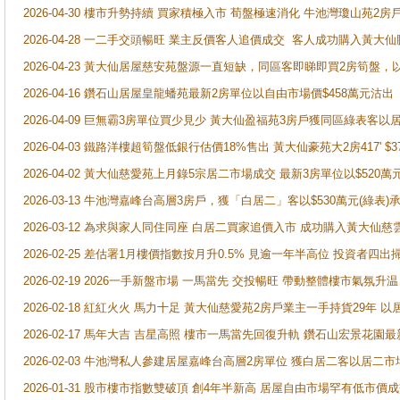
2026-04-30 樓市升勢持續 買家積極入市 荀盤極速消化 牛池灣瓊山苑2
2026-04-28 一二手交頭暢旺 業主反價客人追價成交 客人成功購入黃大仙
2026-04-23 黃大仙居屋慈安苑盤源一直短缺，同區客即睇即買2房筍盤，
2026-04-16 鑽石山居屋皇龍蟠苑最新2房單位以自由市場價$458萬元沽出
2026-04-09 巨無霸3房單位買少見少 黃大仙盈福苑3房戶獲同區綠表客以
2026-04-03 鐵路洋樓超筍盤低銀行估價18%售出 黃大仙豪苑大2房417' $
2026-04-02 黃大仙慈愛苑上月錄5宗居二市場成交 最新3房單位以$520萬
2026-03-13 牛池灣嘉峰台高層3房戶，獲「白居二」客以$530萬元(綠表)
2026-03-12 為求與家人同住同座 白居二買家追價入市 成功購入黃大仙
2026-02-25 差估署1月樓價指數按月升0.5% 見逾一年半高位 投資
2026-02-19 2026一手新盤市場 一馬當先 交投暢旺 帶動整體樓市氣氛
2026-02-18 紅紅火火 馬力十足 黃大仙慈愛苑2房戶業主一手持貨29年 以
2026-02-17 馬年大吉 吉星高照 樓市一馬當先回復升軌 鑽石山宏景花園
2026-02-03 牛池灣私人參建居屋嘉峰台高層2房單位 獲白居二客以居二市
2026-01-31 股市樓市指數雙破頂 創4年半新高 居屋自由市場罕有低市價