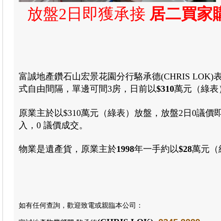
放盤2日即獲承接
居二買家
富誠地產鑽石山宏景花園分行駱承德(CHRIS LO
式自由間隔，單邊可間3房，日前以
$310
萬元（綠表
原業主於以$310萬元（綠表）放盤，放盤2日0
入，0 議價成交。
物業是遺產貨，原業主於
1998
年一手約以
$28
萬元（
如有任何查詢，歡迎致電或親臨本公司
：