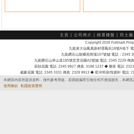
主頁
|
公司簡介
|
精選樓盤
|
田土廳
Copyright 2026 Fullmark 
九龍黃大仙鳳凰新村環鳳街18號A地下 電話：232
九龍鑽石山龍蟠苑商場107號舖 電話：2345 303
九龍鑽石山斧山道185號宏景花園A2號舖 電話: 2345 2229 傳真: 
采頣花園 電話: 2345 9927 傳真: 3188 1237 ◆ 樂富 電話: 2321 
威豪花園 電話: 2345 3331 傳真: 2328 9913 ◆ 星河明居/悅庭軒 電話: 2116
本網頁內容所提供資料，僅作參考用途。若因錯漏而引致任何不便或損失，本網頁
使用條款
私隱政策聲明