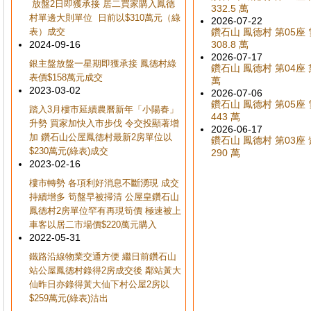
放盤2日即獲承接 居二買家購入鳳德
332.5 萬
村單邊大則單位 日前以$310萬元（綠
2026-07-22
表）成交
鑽石山 鳳德村 第05座 雪
2024-09-16
308.8 萬
2026-07-17
銀主盤放盤一星期即獲承接 鳳德村綠
鑽石山 鳳德村 第04座 
表價$158萬元成交
萬
2023-03-02
2026-07-06
鑽石山 鳳德村 第05座 雪
踏入3月樓市延續農曆新年「小陽春」
443 萬
升勢 買家加快入市步伐 令交投顯著增
2026-06-17
加 鑽石山公屋鳳德村最新2房單位以
鑽石山 鳳德村 第03座 紫
$230萬元(綠表)成交
290 萬
2023-02-16
樓市轉勢 各項利好消息不斷湧現 成交
持續增多 筍盤早被掃清 公屋皇鑽石山
鳳德村2房單位罕有再現筍價 極速被上
車客以居二市場價$220萬元購入
2022-05-31
鐵路沿線物業交通方便 繼日前鑽石山
站公屋鳳德村錄得2房成交後 鄰站黃大
仙昨日亦錄得黃大仙下村公屋2房以
$259萬元(綠表)沽出