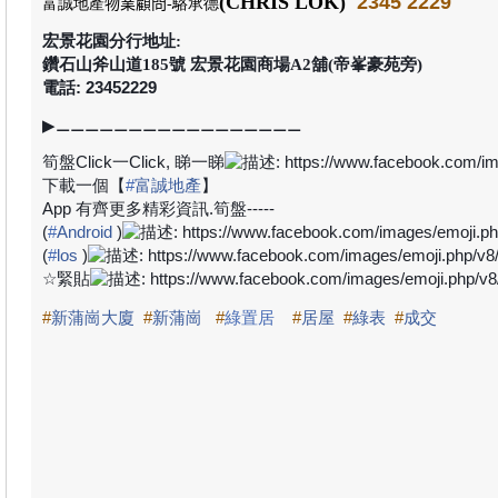
(CHRIS LOK)
2345 2229
富誠地產
物業顧問
-駱承德
宏景花園分行地址:
鑽石山斧山道185號 宏景花園商場A2舖(帝峯豪苑旁)
電話: 23452229
▶
⚊⚊⚊⚊⚊⚊⚊⚊⚊⚊⚊⚊⚊⚊⚊⚊⚊
筍盤
Click
一
Click,
睇一睇
下載一個【
#
富誠地產
】
App
有齊更多精彩資訊
.
筍盤
-----
(
#
Android
)
(
#
los
)
☆
緊貼
#
新蒲崗大廈
#
新蒲崗
#
綠置居
#
居屋
#
綠表
#
成交