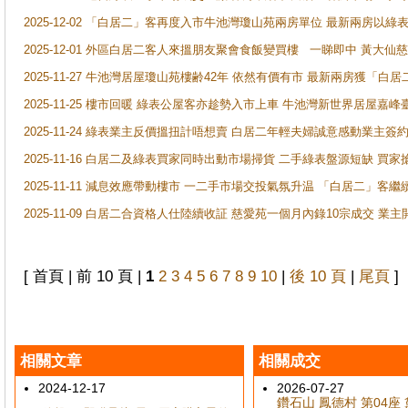
2025-12-02 「白居二」客再度入市牛池灣瓊山苑兩房單位 最新兩房以綠表
2025-12-01 外區白居二客人來搵朋友聚會食飯變買樓 一睇即中 黃大仙
2025-11-27 牛池灣居屋瓊山苑樓齢42年 依然有價有市 最新兩房獲「白居
2025-11-25 樓市回暖 綠表公屋客亦趁勢入市上車 牛池灣新世界居屋嘉
2025-11-24 綠表業主反價搵扭計唔想賣 白居二年輕夫婦誠意感動業主簽約 
2025-11-16 白居二及綠表買家同時出動市場掃貨 二手綠表盤源短缺 
2025-11-11 減息效應帶動樓市 一二手市場交投氣氛升温 「白居二」
2025-11-09 白居二合資格人仕陸續收証 慈愛苑一個月內錄10宗成交 業
[ 首頁 | 前 10 頁 |
1
2
3
4
5
6
7
8
9
10
|
後 10 頁
|
尾頁
]
相關文章
相關成交
2024-12-17
2026-07-27
鑽石山 鳳德村 第04座 黛