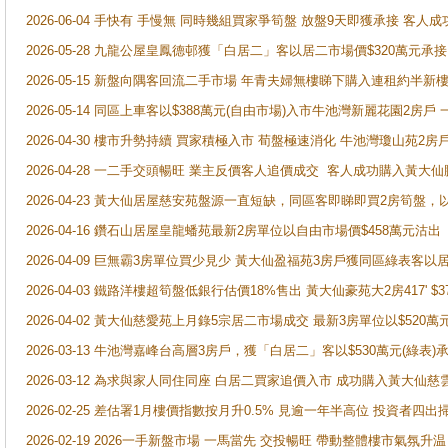
2026-06-04 手快有 手慢無 同時幾組買家爭筍盤 放盤9天即獲承接 
2026-05-28 九龍公屋皇鳳德邨獲「白居二」客以居二市場價$320萬元承接
2026-05-15 新盤向隅客回流二手市場 年青夫婦無樓睇下購入連租約半新
2026-05-14 同區上車客以$388萬元(自由市場)入市牛池灣新麗花園2房戶
2026-04-30 樓市升勢持續 買家積極入市 荀盤極速消化 牛池灣瓊山苑2
2026-04-28 一二手交頭暢旺 業主反價客人追價成交 客人成功購入黃大仙
2026-04-23 黃大仙居屋慈安苑盤源一直短缺，同區客即睇即買2房筍盤，
2026-04-16 鑽石山居屋皇龍蟠苑最新2房單位以自由市場價$458萬元沽出
2026-04-09 巨無霸3房單位買少見少 黃大仙盈福苑3房戶獲同區綠表客以
2026-04-03 鐵路洋樓超筍盤低銀行估價18%售出 黃大仙豪苑大2房417' $
2026-04-02 黃大仙慈愛苑上月錄5宗居二市場成交 最新3房單位以$520萬
2026-03-13 牛池灣嘉峰台高層3房戶，獲「白居二」客以$530萬元(綠表)
2026-03-12 為求與家人同住同座 白居二買家追價入市 成功購入黃大仙
2026-02-25 差估署1月樓價指數按月升0.5% 見逾一年半高位 投資
2026-02-19 2026一手新盤市場 一馬當先 交投暢旺 帶動整體樓市氣氛