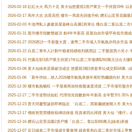
2026-02-18 紅紅火火 馬力十足 黃大仙慈愛苑2房戶業主一手持貨29年 以
2026-02-17 馬年大吉 吉星高照 樓市一馬當先回復升軌 鑽石山宏景花園
2026-02-03 牛池灣私人參建居屋嘉峰台高層2房單位 獲白居二客以居二市
2026-01-31 股市樓市指數雙破頂 創4年半新高 居屋自由市場罕有低市價
2026-01-27 2026西沙一手新盤大賣，連帶二手市場入市氣氛亦同步升
2026-01-22 白居二青年人計劃中籤者陸續收到購買証 二手盤源買小見小
2026-01-15 竹園北邨3房戶業主持貨17年以居二市場價$260萬元沽出大賺$
2026-01-08 黃大仙綠表居屋破頂成交 慈愛苑3期3房套單位成交$558萬（
2026-01-06 「新年伊始」踏入2026樓市氣氛承接年尾旺勢繼續向好 
2025-12-30 樓市氣氛暢旺 一手發展商加快推盤速度清貨 二手市場筍
2025-12-27 二手市道勢頭如虹 代理領先指數創年半新高 全年暫升5.35
2025-12-23 普天同慶聖誕節即將臨近 「白居二」買家繼續搶閘入市 黃
2025-12-17 傳統智慧買樓收租磚頭保值 投資者四出掃貨 黃大仙『樓仔』
2025-12-16 鑽石山宏景花園2房戶獲「白居二」客以$380萬元(綠表)承接
2025-12-07 近日綠表二手市場成交量激增 綠表客和白居二客於市場上