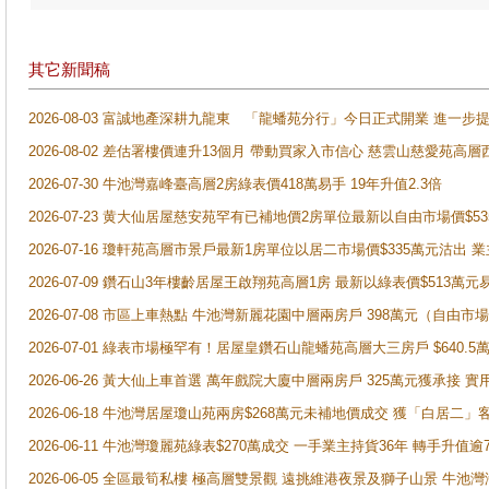
其它新聞稿
2026-08-03 富誠地產深耕九龍東 「龍蟠苑分行」今日正式開業 進
2026-08-02 差估署樓價連升13個月 帶動買家入市信心 慈雲山慈愛苑高層
2026-07-30 牛池灣嘉峰臺高層2房綠表價418萬易手 19年升值2.3倍
2026-07-23 黄大仙居屋慈安苑罕有已補地價2房單位最新以自由市場價$5
2026-07-16 瓊軒苑高層市景戶最新1房單位以居二市場價$335萬元沽出 業
2026-07-09 鑽石山3年樓齡居屋王啟翔苑高層1房 最新以綠表價$513萬元
2026-07-08 市區上車熱點 牛池灣新麗花園中層兩房戶 398萬元（自
2026-07-01 綠表市場極罕有！居屋皇鑽石山龍蟠苑高層大三房戶 $640
2026-06-26 黃大仙上車首選 萬年戲院大廈中層兩房戶 325萬元獲承接 實
2026-06-18 牛池灣居屋瓊山苑兩房$268萬元未補地價成交 獲「白居二」
2026-06-11 牛池灣瓊麗苑綠表$270萬成交 一手業主持貨36年 轉手升值逾
2026-06-05 全區最筍私樓 極高層雙景觀 遠挑維港夜景及獅子山景 牛池